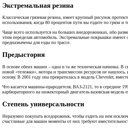
Экстремальная резина
Классическая грязевая резина, имеет крупный рисунок протект
использования, когда 80 процентов пути вы ездите по грязи и т
Чаще всего используется на больших внедорожниках, ибо разм
этим переделав автомобиль. Экстремальные покрышки имеют о
предназначены для езды по трассе.
Предыстория
В основе обеих машин – одна и та же техническая начинка. В 
новой «тележки», мотора и трансмиссии ресурсов не нашлось, 
основу. В 2001 году она превратилась в модель Chevrolet, вмес
Что касается машины-прародителя, ВАЗ-2121, то в середине 1
карбюраторного на инжекторный двигатель вазовская модель ещ
Степень универсальности
Неразумно покупать вседорожник, чтобы ездить на нем исключ
счастливые для машин моменты от них требуют вместительност