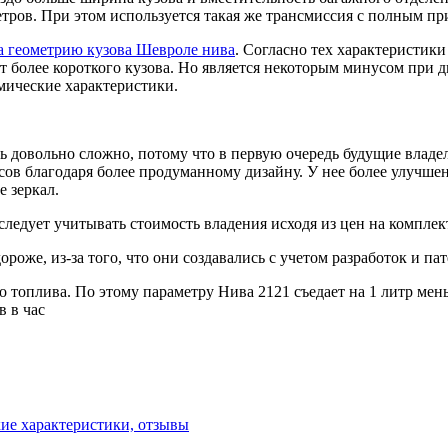
тров. При этом используется такая же трансмиссия с полным пр
а геометрию кузова Шевроле нива
. Согласно тех характеристик
ет более короткого кузова. Но является некоторым минусом при
мические характеристики.
ь довольно сложно, потому что в первую очередь будущие владе
 благодаря более продуманному дизайну. У нее более улучшенны
е зеркал.
следует учитывать стоимость владения исходя из цен на компле
оже, из-за того, что они создавались с учетом разработок и пат
 топлива. По этому параметру Нива 2121 съедает на 1 литр мень
в в час
кие характеристики, отзывы