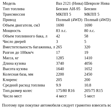
Модель
Ваз 2121 (Нива)
Шевроле Нива
Тип топлива
Бензин АИ-95
Бензин
Трансмиссия
МКПП 5
МКПП 5
Привод
Полный (4WD)
Полный (4WD)
Объем двигателя, см3
1690
1690
Мощность
83 л.с.
80 л.с.
Объем топливного бака, л
42
58
Число дверей
3
5
Вместительность багажника, л
265
320
Разгон до 100км/ч
17
19
Масса, кг
1285
1410
Длина кузова
3740
4056
Высота кузова
1640
1652
Колесная база, мм
2200
2450
Клиренс
205
200
Средний расход топлива
9.9
10.8
Тип,размер колес
175/80 R16
205/75 R15
Число мест
4 мест
5 мест
Поэтому при покупке автомобиля следует грамотно взвесить вс