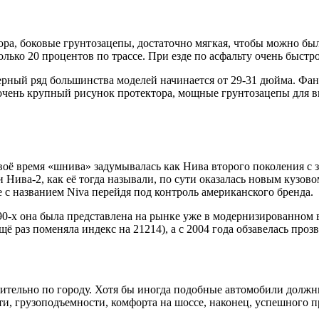
ора, боковые грунтозацепы, достаточно мягкая, чтобы можно был
олько 20 процентов по трассе. При езде по асфальту очень быстро
ерный ряд большинства моделей начинается от 29-31 дюйма. Фан
чень крупный рисунок протектора, мощные грунтозацепы для вы
своё время «шнива» задумывалась как Нива второго поколения с 
и Нива-2, как её тогда называли, по сути оказалась новым куз
те с названием Niva перейдя под контроль американского бренда.
990-х она была представлена на рынке уже в модернизированном
ё раз поменяла индекс на 21214), а с 2004 года обзавелась про
ительно по городу. Хотя бы иногда подобные автомобили должны
и, грузоподъемности, комфорта на шоссе, наконец, успешного 