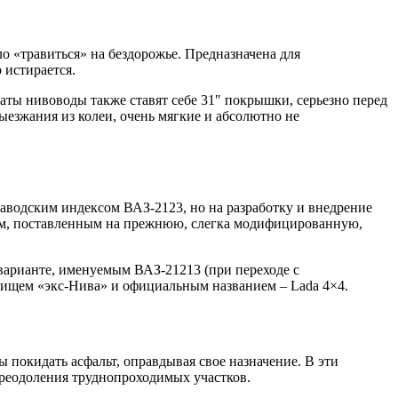
о «травиться» на бездорожье. Предназначена для
 истирается.
аты нивоводы также ставят себе 31″ покрышки, серьезно перед
езжания из колеи, очень мягкие и абсолютно не
заводским индексом ВАЗ-2123, но на разработку и внедрение
овом, поставленным на прежнюю, слегка модифицированную,
 варианте, именуемым ВАЗ-21213 (при переходе с
звищем «экс-Нива» и официальным названием – Lada 4×4.
 покидать асфальт, оправдывая свое назначение. В эти
преодоления труднопроходимых участков.