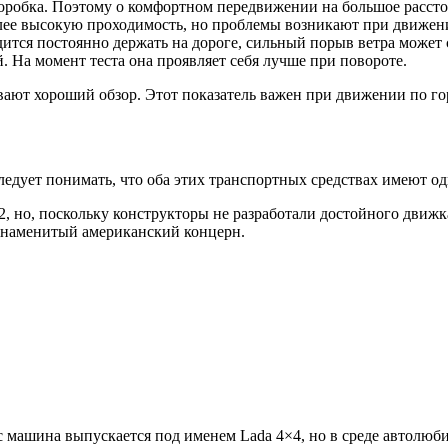
коробка. Поэтому о комфортном передвижении на большое рассто
лее высокую проходимость, но проблемы возникают при движении
тся постоянно держать на дороге, сильный порыв ветра может с
. На момент теста она проявляет себя лучше при повороте.
вают хороший обзор. Этот показатель важен при движении по го
едует понимать, что оба этих транспортных средствах имеют одн
2, но, поскольку конструкторы не разработали достойного движ
т знаменитый американский концерн.
 машина выпускается под именем Lada 4×4, но в среде автолюбит