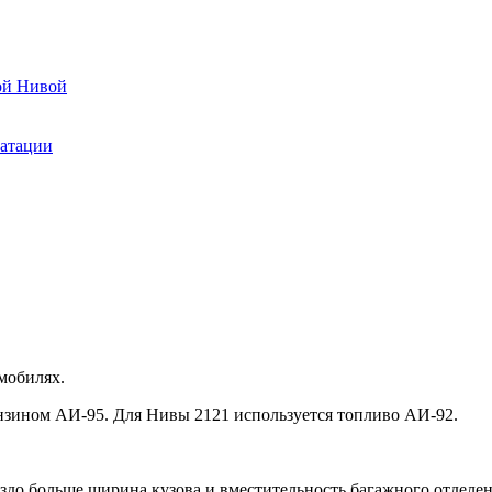
ой Нивой
уатации
мобилях.
нзином АИ-95. Для Нивы 2121 используется топливо АИ-92.
аздо больше ширина кузова и вместительность багажного отделе