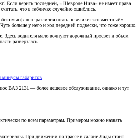
кг! Если верить последней, « Шевроле Нива» не имеет права
 считать, что в табличке случайно ошиблись.
збитом асфальте различия опять невелики: «совместный»
уть больше у него и ход передней подвески, что тоже хорошо.
е. Здесь водителя мало волнуют дорожный просвет и объем
асть разверзлась.
и минусы габаритов
люс ВАЗ 2131 — более дешевое обслуживание, однако и тут
рактически по всем параметрам. Примером можно назвать
 материалы. При движении по трассе в салоне Лады стоит