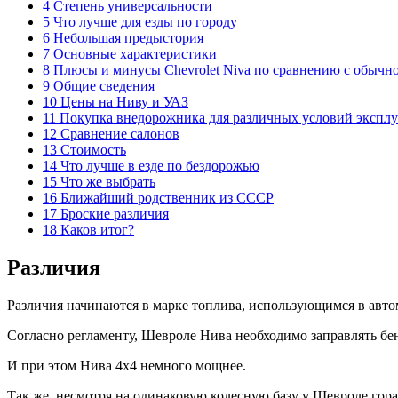
4 Степень универсальности
5 Что лучше для езды по городу
6 Небольшая предыстория
7 Основные характеристики
8 Плюсы и минусы Chevrolet Niva по сравнению с обычн
9 Общие сведения
10 Цены на Ниву и УАЗ
11 Покупка внедорожника для различных условий экспл
12 Сравнение салонов
13 Стоимость
14 Что лучше в езде по бездорожью
15 Что же выбрать
16 Ближайший родственник из СССР
17 Броские различия
18 Каков итог?
Различия
Различия начинаются в марке топлива, использующимся в авто
Согласно регламенту, Шевроле Нива необходимо заправлять бе
И при этом Нива 4х4 немного мощнее.
Так же, несмотря на одинаковую колесную базу у Шевроле гор