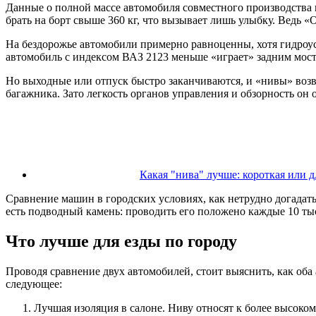
Данные о полной массе автомобиля совместного производства в
брать на борт свыше 360 кг, что вызывает лишь улыбку. Ведь «О
На бездорожье автомобили примерно равноценны, хотя гидроус
автомобиль с индексом ВАЗ 2123 меньше «играет» задним мосто
Но выходные или отпуск быстро заканчиваются, и «нивы» возв
багажника. Зато легкость органов управления и обзорность он
Какая "нива" лучше: короткая или 
Сравнение машин в городских условиях, как нетрудно догадат
есть подводный камень: проводить его положено каждые 10 тыс. 
Что лучше для езды по городу
Проводя сравнение двух автомобилей, стоит выяснить, как оба
следующее:
Лучшая изоляция в салоне. Ниву относят к более высоко