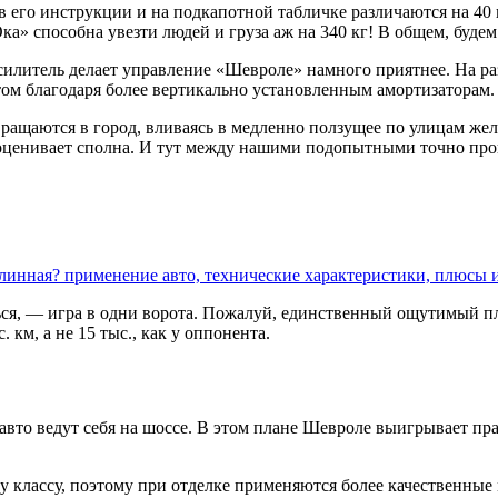
 его инструкции и на подкапотной табличке различаются на 40 
ка» способна увезти людей и груза аж на 340 кг! В общем, будем
илитель делает управление «Шевроле» намного приятнее. На ра
м благодаря более вертикально установленным амортизаторам. Ч
ращаются в город, вливаясь в медленно ползущее по улицам жел
 оценивает сполна. И тут между нашими подопытными точно проп
длинная? применение авто, технические характеристики, плюсы 
ься, — игра в одни ворота. Пожалуй, единственный ощутимый п
км, а не 15 тыс., как у оппонента.
 авто ведут себя на шоссе. В этом плане Шевроле выигрывает п
му классу, поэтому при отделке применяются более качественные