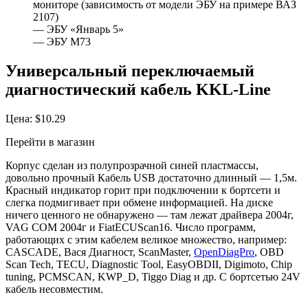
мониторе (зависимость от модели ЭБУ на примере ВАЗ
2107)
— ЭБУ «Январь 5»
— ЭБУ М73
Универсальный переключаемый
диагностический кабель KKL-Line
Цена: $10.29
Перейти в магазин
Корпус сделан из полупрозрачной синей пластмассы,
довольно прочный Кабель USB достаточно длинный — 1,5м.
Красный индикатор горит при подключении к бортсети и
слегка подмигивает при обмене информацией. На диске
ничего ценного не обнаружено — там лежат драйвера 2004г,
VAG COM 2004г и FiatECUScan16. Число программ,
работающих с этим кабелем великое множество, например:
CASCADE, Вася Диагност, ScanMaster,
OpenDiagPro
, OBD
Scan Tech, TECU, Diagnostic Tool, EasyOBDII, Digimoto, Chip
tuning, PCMSCAN, KWP_D, Tiggo Diag и др. С бортсетью 24V
кабель несовместим.