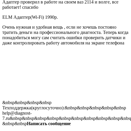
Адаптер проверил в работе на своем ваз 2114 и волге, все
работает! спасибо
ELM Адаптер(Wi-Fi) 1990р.
Очень нужная и удобная вещь , если не хочешь постояно
тратить деньги на профессионального диагноста. Теперь когда
понадобиться могу сам считать ошибки проверить датчики и
даже контролировать работу автомобиля на экране телефона
&nbsp&nbsp&nbsp&nbsp
Техподдержка(круглосуточно):&nbsp&nbsp&nbsp&nbsp&nbsp
help@diagnost-
7.ru
&nbsp&nbsp&nbsp&nbsp&nbsp&nbsp&nbsp&nbsp&nbsp&nbs
&nbsp&nbsp
Написать сообщение