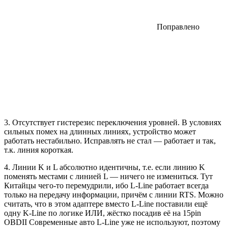
Поправлено
3. Отсутствует гистерезис переключения уровней. В условиях
сильных помех на длинных линиях, устройство может
работать нестабильно. Исправлять не стал — работает и так,
т.к. линия короткая.
4. Линии K и L абсолютно идентичны, т.е. если линию K
поменять местами с линией L — ничего не измениться. Тут
Китайцы чего-то перемудрили, ибо L-Line работает всегда
только на передачу информации, причём с линии RTS. Можно
считать, что в этом адаптере вместо L-Line поставили ещё
одну K-Line по логике ИЛИ, жёстко посадив её на 15pin
OBDII Современные авто L-Line уже не используют, поэтому