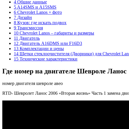
4 Общие данные
5 A14SMS и A15SMS
6 Chevrolet Lanos + фото
7 Дизайн
8 Кузов: где искать подвох
9 Трансмиссия
10 Chevrolet Lanos – габариты и размеры
11 Двигатель
12 Двигатель A16DMS или F16D3
13 Комплектации и цены
14 Щетки стеклоочистителя (Дворники) для Chevrolet Lan
15 Технические характеристики
Где номер на двигателе Шевроле Ланос
номер двигателя шевроле авео
RTD- Шевролет Ланос 2006 «Вторая жизнь» Часть 1 замена дви