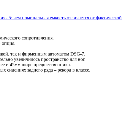
ия а5: чем номинальная емкость отличается от фактической
мического сопротивления.
 опция.
никой, так и фирменным автоматом DSG-7.
тельно увеличилось пространство для ног.
нее и 45мм шире предшественника.
х сидениях заднего ряда – рекорд в классе.