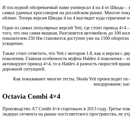
И последний обозреваемый нами универсал 4 на 4 от Шкода – э
самых удачных кроссоверов на российском рынке. Многие поку
облике. Теперь версия Шкоды 4 на 4 выглядит куда серьезные 
Один из самых популярных версий Yeti, где стоит привод 4×4 
того, что она самая мощная. Разгоняется автомобиль до 100 ки
показателем 250 Нм становится доступен уже на 1500 оборотах
ускорение.
Также стоит отметить, что Yeti с мотором 1.8, как и версия с
поколения. Главная особенность муфты Haldex 4 поколения – э
активируют привод 4×4, то в Haldex 4 разность скоростей вра
дорожной ситуацией.
Как показывают многие тесты, Skoda Yeti превосходит по
внедорожник: наст
Octavia Combi 4×4
Производство A7 Combi 4×4 стартовало в 2013 году. Третье пок
лидерах сегмента на рынке постсоветского пространства, не у