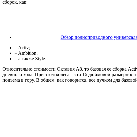
сборок, как:
Обзор полноприводного универсала
– Activ;
– Ambition;
– а также Style.
Относительно стоимости Октавия А8, то базовая ее сборка Acti
дневного хода. При этом колеса – это 16 дюймовой размерност
подъема в гору. В общем, как говорится, все пучком для базов