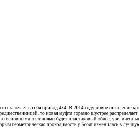
м, что включает в себя привод 4х4. В 2014 году новое поколени
редшественницей, то новая муфта гораздо шустрее распределяе
, то основными отличиями будет пластиковый обвес, увеличенн
орым геометрическая проходимость у Scout изменилась в лучшую