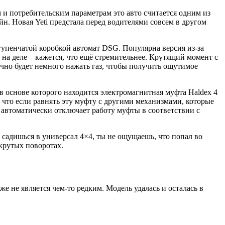
м и потребительским параметрам это авто считается одним из
н. Новая Yeti предстала перед водителями совсем в другом
тупенчатой коробкой автомат DSG. Популярна версия из-за
 на деле – кажется, что ещё стремительнее. Крутящий момент с
очно будет немного нажать газ, чтобы получить ощутимое
 в основе которого находится электромагнитная муфта Haldex 4
, что если равнять эту муфту с другими механизмами, которые
 автоматически отключает работу муфты в соответствии с
 садишься в универсал 4×4, ты не ощущаешь, что попал во
 крутых поворотах.
е не является чем-то редким. Модель удалась и осталась в