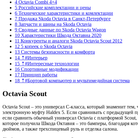
4 Octavia Combi 4×4
5 Российские комплектации и цены
6 Технические характеристики и комлектации
7 Продажа Skoda Octavia в Санкт-Петербурге
8 Запчасти и шины на Skoda Octavia
9 Сводные данные по Skoda Octavia Wagon
10 Характеристики Шкода Октавиа 2020
11 Конкуренты и аналоги Skoda Octavia Scout 2012
12 5 копеек о Skoda Octavia
13 Системы безопасности и комфорта
14 ⇡#Интерьер
15 ⇡#Интересные технологии
16 Спортивные модификации
17 Принцип работы
18 ⇡#Бортовой компьютер и мультимедийная система
Octavia Scout
Octavia Scout – это универсал С-класса, который знаменит те
электронную муфту Haldex 5. Если сравнивать с предыдущей п
если сравнить обычный универсал Octavia с платформой Scout
которое получила Шкода Октавия – это бамперы, благодаря кот
дюймов, а также трехспицевый руль и отделка салона.