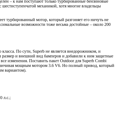
бделен – к нам поступают только турбированные бензиновые
с шестиступенчатой механикой, хотя многие владельцы
имеет турбированный мотор, который разгоняет его ничуть не
аксимальные возможности тоже весьма достойные – около 200
класса. По сути, Superb не является внедорожником, и
или размер и внешний вид бамперов и добавили к ним защитные
все изменения. Поставить пакет Outdoor для Superb Combi
аканчивая мощным мотором 3.6 V6. Но полный привод, который
ым вариантом).
 л.с.;