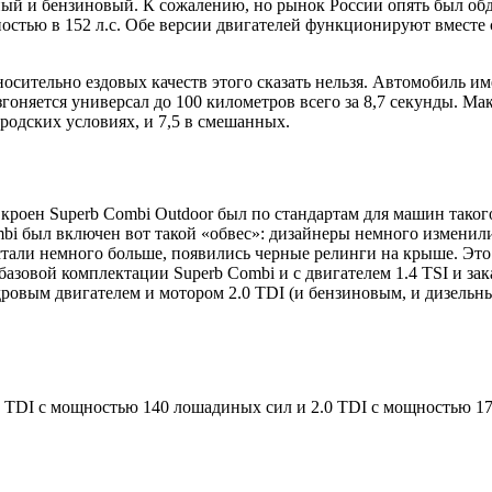
льный и бензиновый. К сожалению, но рынок России опять был о
остью в 152 л.с. Обе версии двигателей функционируют вместе 
относительно ездовых качеств этого сказать нельзя. Автомобиль 
згоняется универсал до 100 километров всего за 8,7 секунды. М
городских условиях, и 7,5 в смешанных.
роен Superb Combi Outdoor был по стандартам для машин такого 
Combi был включен вот такой «обвес»: дизайнеры немного измен
стали немного больше, появились черные релинги на крыше. Это 
базовой комплектации Superb Combi и с двигателем 1.4 TSI и з
дровым двигателем и мотором 2.0 TDI (и бензиновым, и дизельн
.0 TDI с мощностью 140 лошадиных сил и 2.0 TDI с мощностью 170