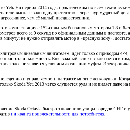
то Yeti. На период 2014 года, практическим по всем технически
патели высказывали одну претензию – через чур мудреный дизай
и агрессивнее, чем её милый предшественник.
– это комплектация с 152-сильным бензиновым мотором 1.8 и 6-с
лометров всего за 9 секунд по официальным данным в паспорте, а
 в минуту: не нужно отправлять мотор в «красную зону», достат
 двухлитровым дизельным двигателем, идет только с приводом 4×4,
то простота и надежность. Ещё важный аспект заключается в том
щения колес не является условием активации муфты. Электроника
 поведению и управляемости на трассе многие легковушки. Когда
олько Skoda Yeti 2013 четко слушается руля и не виляет даже на
оление Skoda Octavia быстро заполонило улицы городов СНГ и уж
тратив
ни кванта привлекательности для потребителя
.