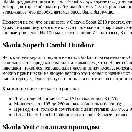
Skoda предлагает двигателя для Scout в двух вариантах: дизе
моторы, которые обладают рабочим объемом 1.8 литров и мощн
утверждают, что коробка автомат здесь была бы лучше.
Несмотря на то, что внешность у Octavia Scout 2013 простая, 
хуже, чем машину такого же класса с похожими габаритами. Ра
километров в час. На 100 км тратится около 7 л на трассе, 8 в 
Skoda Superb Combi Outdoor
Чешский универсал получил версию Outdoor совсем недавно. Ск
отличается от городского варианта только тем, что в Superb 
накладки, появился некрашеный пластик внизу кузова, колеса 
можно практически на любую версию этой модели: начиная от 
нас интересует, будет доступен лишь для версии с шестицилин
Краткие технические характеристики:
Двигатели: Начиная от 1.4 TSI и заканчивая 3.6 V6;
Мощность: от 105 до 260 лошадей (дизель и бензин);
Привод 4×4: только в сочетании с двигателями 3.6 V6, 2
Цена: Пакет Combi Outdoor стоит около 78 тысяч рублей.
Skoda Yeti с полным приводом