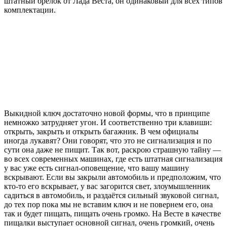
штатный брелок от Лада Веста, он одинаковый для всех типов
комплектации.
Выкидной ключ достаточно новой формы, что в принципе
немножко затрудняет угон. И соответственно три клавиши:
открыть, закрыть и открыть багажник. В чем официалы
иногда лукавят? Они говорят, что это не сигнализация и по
сути она даже не пищит. Так вот, раскрою страшную тайну —
во всех современных машинах, где есть штатная сигнализация
у вас уже есть сигнал-оповещение, что вашу машину
вскрывают. Если вы закрыли автомобиль и предположим, что
кто-то его вскрывает, у вас загорится свет, злоумышленник
садиться в автомобиль, и раздаётся сильный звуковой сигнал,
до тех пор пока мы не вставим ключ и не повернем его, она
так и будет пищать, пищать очень громко. На Весте в качестве
пищалки выступает основной сигнал, очень громкий, очень