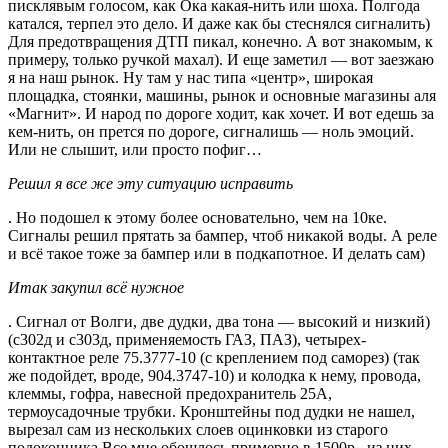
писклявым голосом, как Ока какая-нить или шоха. Полгода
катался, терпел это дело. И даже как бы стеснялся сигналить)
Для предотвращения ДТП пикал, конечно. А вот знакомым, к
примеру, только ручкой махал). И еще заметил — вот заезжаю
я на наш рынок. Ну там у нас типа «центр», широкая
площадка, стоянки, машины, рынок и основные магазины аля
«Магнит». И народ по дороге ходит, как хочет. И вот едешь за
кем-нить, он прется по дороге, сигналишь — ноль эмоций.
Или не слышит, или просто пофиг…
Решил я все же эту ситуацию исправить
. Но подошел к этому более основательно, чем на 10ке.
Сигналы решил прятать за бампер, чтоб никакой воды. А реле
и всё такое тоже за бампер или в подкапотное. И делать сам)
Итак закупил всё нужное
. Сигнал от Волги, две дудки, два тона — высокий и низкий)
(с302д и с303д, применяемость ГАЗ, ПАЗ), четырех-
контактное реле 75.3777-10 (с креплением под саморез) (так
же подойдет, вроде, 904.3747-10) и колодка к нему, провода,
клеммы, гофра, навесной предохранитель 25А,
термоусадочные трубки. Кронштейны под дудки не нашел,
вырезал сам из нескольких слоев оцинковки из старого
подоконника.Все мне обошлось примерно в 1500р., из них