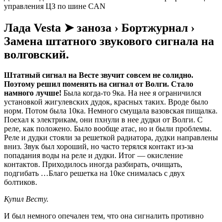
управления ЦЗ по шине CAN
Лада Vesta ➤ заноза › Бортжурнал ›
Замена штатного звукового сигнала на
волговский.
Штатный сигнал на Весте звучит совсем не солидно.
Поэтому решил поменять на сигнал от Волги. Стало
намного лучше!
Была когда-то 9ка. На нее я ограничился
установкой жигулевских дудок, красных таких. Вроде было
норм. Потом была 10ка. Немного смущала вазовская пищалка.
Поехал к электрикам, они пхнули в нее дудки от Волги. С
реле, как положено. Было вообще атас, но и были проблемы.
Реле и дудки стояли за решеткой радиатора, дудки направлены
вниз. Звук был хороший, но часто терялся контакт из-за
попадания воды на реле и дудки. Итог — окисление
контактов. Приходилось иногда разбирать, очищать,
подгибать …Благо решетка на 10ке снималась с двух
болтиков.
Купил Весту.
И был немного опечален тем, что она сигналить противно