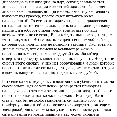
диалоговую сигнализацию, за пару секунд взламывается
диалоговая сигнализация трехлетней давности. Современные
диалоговые подольше, но при необходимости у вас машину
взломает код граббер, просто будет чуть-чуть более
навороченный. То есть если задаться целью — диалоговая
сигнализация отлично взламывается, она не защищает вашу
машину, а наоборот с моей точки зрения дает больше
возможностей по ее угону. Если же дети пытаются угнать, то
учитывая, что на Весте помимо сирены есть иммобилайзер,
который обычной шпане не позволит взломать. Эксперты на
диване скажут, что с помощью компьютера можно
перепрошить мозги, настроить другой иммобилайзер,
отверткой провернуть ключ зажигания, т.е. угнать. Но дети не
смогут этого сделать, у них нет оборудования, а люди которые
целенаправленно заточены под это дело, им не составит труда
взломать вашу сигнализацию за десять тысяч рублей.
Есть ещё один минус доп. сигнализации, я убедился в этом на
своем опыте. Для её установки, разбирается приборная
панель, хорошо что если это официалы, они когда разбирают
не все заклепки, а только часть сломают. Если дядя Вася
ставит, как бы не особо грамотный, он помимо того, что
приборную панель обратно может косо закрутить, так еще с
электрикой, мягко скажем напутает. То есть после установки
сигнализации на новой машине у вас может скрипеть