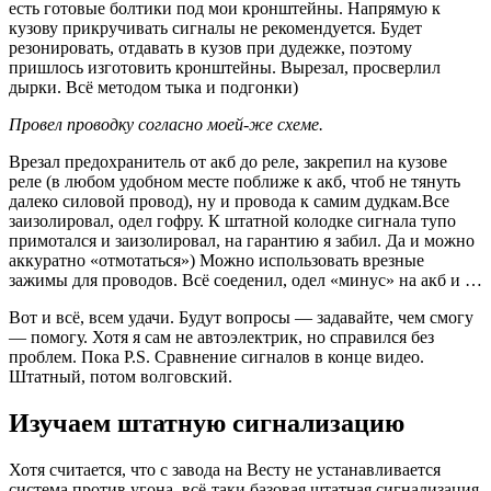
есть готовые болтики под мои кронштейны. Напрямую к
кузову прикручивать сигналы не рекомендуется. Будет
резонировать, отдавать в кузов при дудежке, поэтому
пришлось изготовить кронштейны. Вырезал, просверлил
дырки. Всё методом тыка и подгонки)
Провел проводку согласно моей-же схеме.
Врезал предохранитель от акб до реле, закрепил на кузове
реле (в любом удобном месте поближе к акб, чтоб не тянуть
далеко силовой провод), ну и провода к самим дудкам.Все
заизолировал, одел гофру. К штатной колодке сигнала тупо
примотался и заизолировал, на гарантию я забил. Да и можно
аккуратно «отмотаться») Можно использовать врезные
зажимы для проводов. Всё соеденил, одел «минус» на акб и …
Вот и всё, всем удачи. Будут вопросы — задавайте, чем смогу
— помогу. Хотя я сам не автоэлектрик, но справился без
проблем. Пока P.S. Сравнение сигналов в конце видео.
Штатный, потом волговский.
Изучаем штатную сигнализацию
Хотя считается, что с завода на Весту не устанавливается
система против угона, всё-таки базовая штатная сигнализация