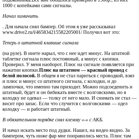
1000 с копейками сами сигналы.
Начал химичить
. Для начала снял бампер. Об этом я уже рассказывал
www.drive2.ru/l/465834215582205001/ Получил вот это:
Теперь о штатной клавише сигнала
(на руле). В инете нарыл, что с нее идет минус. На штатной
таблетке сигнала плюс постоянный, а минус с кнопки.
Проверил. У меня наоборот. Плюс на сигнале появляется при
нажатии кнопки.
Плюс на штатном — красный провод с
белой полосой.
В общем я не стал париться с проводкой, взял
и плюс и минус со штатного сигнала, с колодки, и до
лампочки, что именно там приходит. Можно подсоеденить и
штатный, будет и он бибикать вместе с волговскими, но я
колодку не одевал — толку от него мало. И снимать не стал —
висит про запас. Если что случится с волговскими — одел
колодку — и работает штатный.
В обязательном порядке снял клемму «-» с АКБ.
И начал искать место под дудки. Нашел, на видео видно. За
бампером, чуть ниже фар мне понравились места. Плюс там