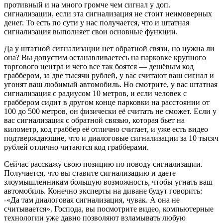
противный и на много громче чем сигнал у доп.
сигнализации, если эта сигнализация не стоит неимоверных
денег. То есть по сути у нас получается, что и штатная
сигнализация выполняет свои основные функции.
Да у штатной сигнализации нет обратной связи, но нужна ли
она? Вы допустим останавливаетесь на парковке крупного
торгового центра и чего все так боятся — дешёвым код
граббером, за две тысячи рублей, у вас считают ваш сигнал и
угонят ваш любимый автомобиль. Но смотрите, у вас штатная
сигнализация с радиусом 10 метров, и если человек с
граббером сидит в другом конце парковки на расстоянии от
100 до 500 метров, он физически её считать не сможет. Если у
вас сигнализация с обратной связью, которая бьет на
километр, код граббер её отлично считает, и уже есть видео
подтверждающие, что и диалоговые сигнализации за 10 тысяч
рублей отлично читаются код грабберами.
Сейчас расскажу свою позицию по поводу сигнализации.
Получается, что вы ставите сигнализацию и даете
злоумышленникам большую возможность, чтобы угнать ваш
автомобиль. Конечно эксперты на диване будут говорить:
-«Да там диалоговая сигнализация, чувак. А она не
считывается». Господа, вы посмотрите видео, компьютерные
технологии уже давно позволяют взламывать любую