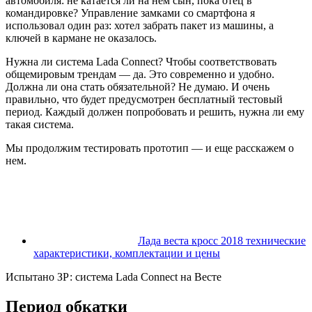
автомобиля: не катается ли на нем сын, пока отец в
командировке? Управление замками со смартфона я
использовал один раз: хотел забрать пакет из машины, а
ключей в кармане не оказалось.
Нужна ли система Lada Connect? Чтобы соответствовать
общемировым трендам — да. Это современно и удобно.
Должна ли она стать обязательной? Не думаю. И очень
правильно, что будет предусмотрен бесплатный тестовый
период. Каждый должен попробовать и решить, нужна ли ему
такая система.
Мы продолжим тестировать прототип — и еще расскажем о
нем.
Лада веста кросс 2018 технические
характеристики, комплектации и цены
Испытано ЗР: система Lada Connect на Весте
Период обкатки