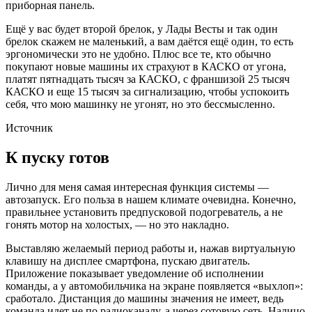
приборная панель.
Ещё у вас будет второй брелок, у Лады Весты и так один
брелок скажем не маленький, а вам даётся ещё один, то есть
эргономически это не удобно. Плюс все те, кто обычно
покупают новые машины их страхуют в КАСКО от угона,
платят пятнадцать тысяч за КАСКО, с франшизой 25 тысяч
КАСКО и еще 15 тысяч за сигнализацию, чтобы успокоить
себя, что мою машинку не угонят, но это бессмысленно.
Источник
К пуску готов
Лично для меня самая интересная функция системы —
автозапуск. Его польза в нашем климате очевидна. Конечно,
правильнее установить предпусковой подогреватель, а не
гонять мотор на холостых, — но это накладно.
Выставляю желаемый период работы и, нажав виртуальную
клавишу на дисплее смартфона, пускаю двигатель.
Приложение показывает уведомление об исполнении
команды, а у автомобильчика на экране появляется «выхлоп»:
сработало. Дистанция до машины значения не имеет, ведь
команда идет не по радиоканалу, а через сотовую сеть. Налицо