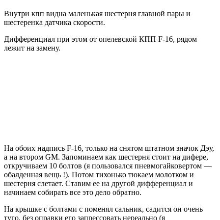
Внутри кпп видна маленькая шестерня главной пары и
шестеренка датчика скорости.
Дифференциал при этом от опелевской КПП F-16, рядом
лежит на замену.
На обоих надпись F-16, только на снятом штатном значок Дэу,
а на втором GM. Запоминаем как шестерня стоит на дифере,
откручиваем 10 болтов (я пользовался пневмогайковертом —
обалденная вещь !). Потом тихонько тюкаем молотком и
шестерня слетает. Ставим ее на другой дифференциал и
начинаем собирать все это дело обратно.
На крышке с болтами с поменял сальник, садится он очень
туго, без оправки его запрессовать нереально (я