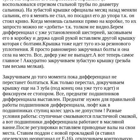
воспользовался отрезком стальной трубы по диаметру
сальника). На зубастой крышке официалы месяц назад меняли
сальник, его я менять не стал, но посадил его до упора т.к. он
стоял криво. Когда меняешь сальники прямо на коробке, то их
запросто можно не «добить» т.к. толком не видно.Берем
дифференциал с уже установленной шестерней, засовываем
его в коробку и держа одной рукой вставляем другой крышку
которая с болтами.Крышка тоже идет туго из-за резинового
уплотнения. Я просто равномерно закручивал болты и она
села на место. Все, дифер уже не выпадет.А вот теперь самое
главное ! Аккуратно закручиваем зубастую крышку (резьба
там весьма мелкая).
Закручиваем до того момента пока дифференциал не
перестанет болтаться. Как только перестал, докручиваем
крышку еще на 3 зуба (под конец она уже туго идет) и
фиксируем ее стопором. Все, преднатяг подшипников
дифференциала выставлен. Преднатяг нужен для правильной
работы подшипников дифференциала, люфт как в
подшипниках ступиц колес здесь не допустим ! Разные
условия работы: ступичные смазываются пластичной смазкой,
а вот подшипники дифференциала работают в масляной
ванне.После регулировки вставляем приводные валы на свои
места. Ставим поддон с новой прокладкой (я ставил
опелевскую неоригинал от F-16), откручиваем контрольную