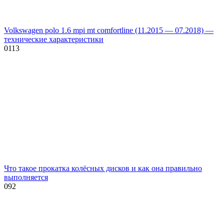
Volkswagen polo 1.6 mpi mt comfortline (11.2015 — 07.2018) —
технические характеристики
0
113
Что такое прокатка колёсных дисков и как она правильно
выполняется
0
92