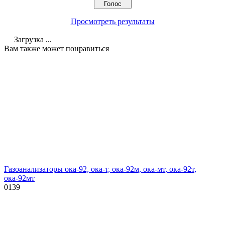
Просмотреть результаты
Загрузка ...
Вам также может понравиться
Газоанализаторы ока-92, ока-т, ока-92м, ока-мт, ока-92т,
ока-92мт
0
139