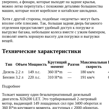
уверенно, а фонари, которые выходят на задние крылья,
можно легко перепутать с похожими деталями большинства
машин, которые носят корейские и китайские шильдики.
Хотя с другой стороны, подобные «недочеты» могут быть
вполне себе плюсами. Так, большая задняя дверь багажного
отделения предоставляет удобный доступ к погрузке и
выгрузке багажа, небольшие колеса вместе с узким бампером,
позволят иметь хорошую высоту для погрузки и выгрузки
вещей.
Технические характеристики
Крутящий
Максимальная
Тип
Объем
Мощность
Разгон
момент
скорость
Дизель
2.2 л
149 л.с.
360 H*m
—
180 км/ч
Бензин
3.2 л
220 л.с.
310 H*m
—
191 км/ч
Подробнее
Толкает машину один безальтернативный дизельный
двигатель XDi200 LET. Это турбированный 2-литровый
мотор, выдающий 149 лошадиных сил при 3400 оборотах и
360 H*m крутящего момента, доступных с 2000 оборотах.