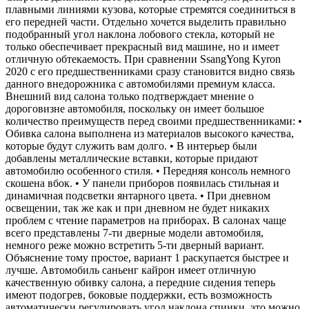
плавными линиями кузова, которые стремятся соединиться в
его передней части. Отдельно хочется выделить правильно
подобранный угол наклона лобового стекла, который не
только обеспечивает прекрасный вид машине, но и имеет
отличную обтекаемость. При сравнении SsangYong Kyron
2020 с его предшественниками сразу становится видно связь
данного внедорожника с автомобилями премиум класса.
Внешний вид салона только подтверждает мнение о
дороговизне автомобиля, поскольку он имеет большое
количество преимуществ перед своими предшественниками: •
Обивка салона выполнена из материалов высокого качества,
которые будут служить вам долго. • В интерьер были
добавлены металлические вставки, которые придают
автомобилю особенного стиля. • Передняя консоль немного
скошена вбок. • У панели приборов появилась стильная и
динамичная подсветки янтарного цвета. • При дневном
освещении, так же как и при дневном не будет никаких
проблем с чтение параметров на приборах. В салонах чаще
всего представлены 7-ти дверные модели автомобиля,
немного реже можно встретить 5-ти дверный вариант.
Объяснение тому простое, вариант 1 раскупается быстрее и
лучше. Автомобиль саньенг кайрон имеет отличную
качественную обивку салона, а передние сидения теперь
имеют подогрев, боковые поддержки, есть возможность
автоматически регулировать угол наклона спинки, это можно