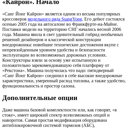
«Кайрон». Начало
«Санг Йонг Кайрон» является одним из весьма популярных
кроссоверов
модельного ряда SsangYong
. Его дебют состоялся
осенью 2005 года на автосалоне во Франкфурте-на-Майне.
Поставки модели на территорию СНГ начались весной 2006
года. Машина явила в свет удивительный гибрид необычных
решений дизайнеров и классической конструкции
внедорожника: новейшие технические достижения вкупе с
непревзойденным уровнем удобства и безопасности
эксплуатации во всевозможных дорожных условиях.
Конструкторы взяли за основу уже испытанную и
положительно зарекомендовавшую себя платформу от
«Рекстона». Машина получилась что надо: пятидверный
«Санг Йонг Кайрон» соединил в себе высокие внедорожные
характеристики, умеренный расход топлива, а также удобство,
функциональность и простор салона.
Дополнительные опции
Даже машина базовой комплектности или, как говорят, «в
стоке», имеет широкий спектр всевозможных опций и
наворотов. Самая простая модификация оборудована
антиблокировочной системой тормозов (АБС),