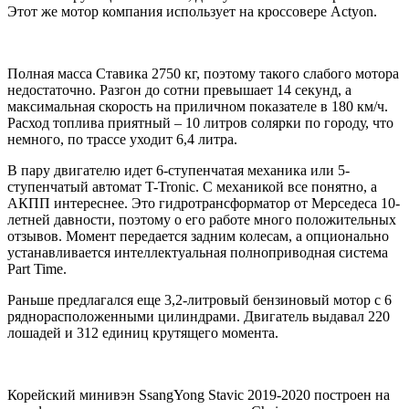
Этот же мотор компания использует на кроссовере Actyon.
Полная масса Ставика 2750 кг, поэтому такого слабого мотора
недостаточно. Разгон до сотни превышает 14 секунд, а
максимальная скорость на приличном показателе в 180 км/ч.
Расход топлива приятный – 10 литров солярки по городу, что
немного, по трассе уходит 6,4 литра.
В пару двигателю идет 6-ступенчатая механика или 5-
ступенчатый автомат T-Tronic. С механикой все понятно, а
АКПП интереснее. Это гидротрансформатор от Мерседеса 10-
летней давности, поэтому о его работе много положительных
отзывов. Момент передается задним колесам, а опционально
устанавливается интеллектуальная полноприводная система
Part Time.
Раньше предлагался еще 3,2-литровый бензиновый мотор с 6
ряднорасположенными цилиндрами. Двигатель выдавал 220
лошадей и 312 единиц крутящего момента.
Корейский минивэн SsangYong Stavic 2019-2020 построен на