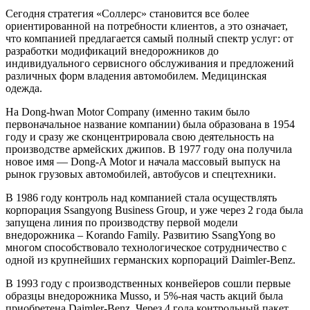
Сегодня стратегия «Соллерс» становится все более
ориентированной на потребности клиентов, а это означает,
что компанией предлагается самый полный спектр услуг: от
разработки модификаций внедорожников до
индивидуального сервисного обслуживания и предложений
различных форм владения автомобилем. Медицинская
одежда.
Ha Dong-hwan Motor Company (именно таким было
первоначальное название компании) была образована в 1954
году и сразу же сконцентрировала свою деятельность на
производстве армейских джипов. В 1977 году она получила
новое имя — Dong-A Motor и начала массовый выпуск на
рынок грузовых автомобилей, автобусов и спецтехники.
В 1986 году контроль над компанией стала осуществлять
корпорация Ssangyong Business Group, и уже через 2 года была
запущена линия по производству первой модели
внедорожника – Korando Family. Развитию SsangYong во
многом способствовало технологическое сотрудничество с
одной из крупнейших германских корпораций Daimler-Benz.
В 1993 году с производственных конвейеров сошли первые
образцы внедорожника Musso, и 5%-ная часть акций была
приобретена Daimler-Benz. Через 4 года контрольный пакет