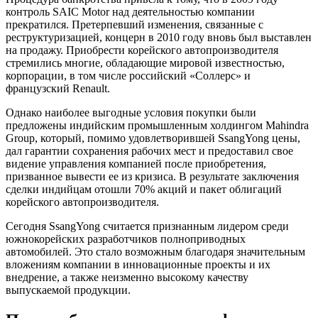
контроль SAIC Motor над деятельностью компании
прекратился. Претерпевший изменения, связанные с
реструктуризацией, концерн в 2010 году вновь был выставлен
на продажу. Приобрести корейского автопроизводителя
стремились многие, обладающие мировой известностью,
корпорации, в том числе российский «Соллерс» и
французский Renault.
Однако наиболее выгодные условия покупки были
предложены индийским промышленным холдингом Mahindra
Group, который, помимо удовлетворившей SsangYong цены,
дал гарантии сохранения рабочих мест и предоставил свое
видение управления компанией после приобретения,
призванное вывести ее из кризиса. В результате заключения
сделки индийцам отошли 70% акций и пакет облигаций
корейского автопроизводителя.
Сегодня SsangYong считается признанным лидером среди
южнокорейских разработчиков полноприводных
автомобилей. Это стало возможным благодаря значительным
вложениям компании в инновационные проекты и их
внедрение, а также неизменно высокому качеству
выпускаемой продукции.