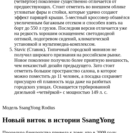
(четвёртое) поколение существенно отличается от
предшествующих. Стоит отметить во внешнем облике
угловатые фары и стойки, которые удачно создают
эффект парящей крыши. 5-местный кроссовер обзавёлся
увеличенным багажным отсеком и способен взять на
борт до 550 л грузов. Последняя версия отличается уже
на редкость хорошим оснащением: светодиодной
оптикой, подогревом сидений, климатической
установкой и мультимедиа-комплексом.
Stavic (Ставик). Типичный городской минивэн не
получил широкого признания на российском рынке.
Новое поколение получило более приятную внешность,
чем неказистый дизайн предыдущего. Зато стоит
отметить большое пространство салона, в которое
можно поместить до 11 человек, а посадка сохраняет
присущую ей плавность хода даже на разбитых
городских улицах. Оснащается турбированной
дизельной «четвёркой» с мощностью 149 л. с.
Модель SsangYong Rodius
Новый виток в истории SsangYong
Процедура банкротства привела к тому, что в 2009 году