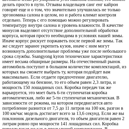
делать просто в пути. Отзывы владельцев санг енг кайрон
говорят еще и о том, что значительно улучшилась не только
эргономика салона в целом, но и работа климат контроля
отдельно. Теперь с его помощью можно регулировать
температуру внутри салона и уровень влажности. В качестве
минусов выделяют отсутствие дополнительной обработки
корпуса, которая просто необходима в условиях нашей зимы.
Иначе корпус рискует поржаветь после первой же зимы. Так
же следует заранее укрепить кузов, иначе с ним могут
возникнуть дополнительные проблемы уже после небольшого
срока службы. Ssangyong kyron технические характеристики
имеет весьма обширные размеры. На отечественный рынок
автомобиль поступит в большом количестве комплектаций, из
которых вы сможете выбрать ту, которая подойдет вам
максимально. Если отдаете предпочтение двигателю,
работающему на бензине, то его объем равен 2,3 литра, и
мощность 150 лошадиных сил. Коробка передач так же
варьируется, это моет быть 6-ти ступенчатая коробка
автоматическая, либо же 5-ти ступенчатая механическая. В
зависимости от режима, на котором передвигается авто
потребление разнится от 7,5 до 11 литров на 100 км, разгон в
100 км/час модель достигает всего за 13,6 секунд. Если же вы
поклонник дизельного двигателя, то объем двигателя равен 2
литрам ровно при мощности 141 лошадиных сил. Коробка
передач такая же как в предыдущей комплектации. В