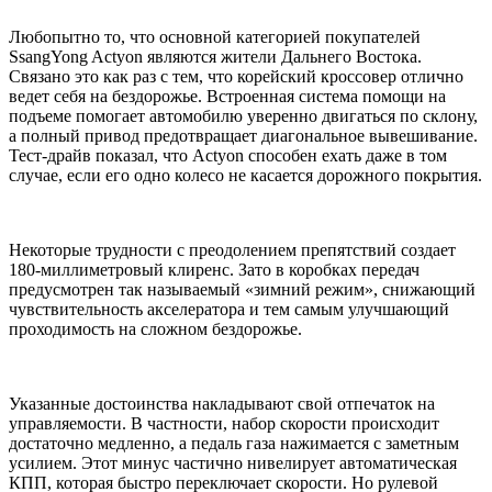
Любопытно то, что основной категорией покупателей
SsangYong Actyon являются жители Дальнего Востока.
Связано это как раз с тем, что корейский кроссовер отлично
ведет себя на бездорожье. Встроенная система помощи на
подъеме помогает автомобилю уверенно двигаться по склону,
а полный привод предотвращает диагональное вывешивание.
Тест-драйв показал, что Actyon способен ехать даже в том
случае, если его одно колесо не касается дорожного покрытия.
Некоторые трудности с преодолением препятствий создает
180-миллиметровый клиренс. Зато в коробках передач
предусмотрен так называемый «зимний режим», снижающий
чувствительность акселератора и тем самым улучшающий
проходимость на сложном бездорожье.
Указанные достоинства накладывают свой отпечаток на
управляемости. В частности, набор скорости происходит
достаточно медленно, а педаль газа нажимается с заметным
усилием. Этот минус частично нивелирует автоматическая
КПП, которая быстро переключает скорости. Но рулевой