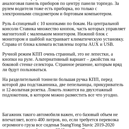
аналоговая панель приборов по центру панели торпедо. За
рулем водителя тоже есть приборка, но только с
электронными спидометром и бортовым компьютером.
Руль 4-спицевый с 10 кнопками по бокам. На центральной
консоли Ставика множество кнопок, часть которых управляет
магнитолой с маленьким монитором. Нижний блок с
монитором и шайбой настраивает климатическую установку.
Справа от блока климата вставлены порты AUX и USB.
Ручной режим КПП очень странный, это не лепестки, а
кнопки на руле. Альтернативный вариант – джойстик на
боковой стенке селектора. Странное решение, которым вряд
ли будут пользоваться.
На разделительной тоннели большая ручка КПП, перед
которой два подстаканника, две пепельницы, прикуриватель
и 12-вольтная розетка. Локоть ложится на двухэтажный
подлокотник, в котором можно разместить все что угодно.
Багажник такого автомобиля важен, его базовый объем не
впечатляет, всего 400 литров, но, если требуется перевозка
огромного груза все сиденья SsangYong Stavic 2019-2020