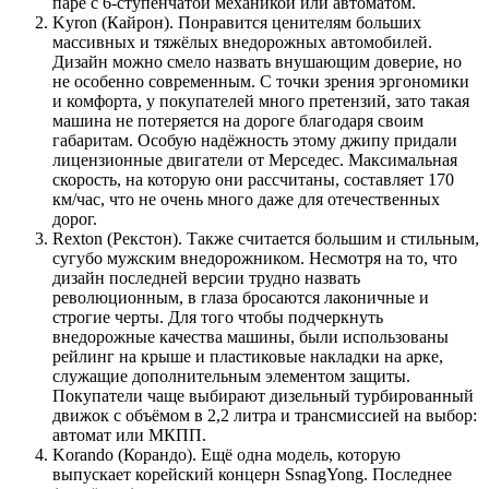
паре с 6-ступенчатой механикой или автоматом.
Kyron (Кайрон). Понравится ценителям больших
массивных и тяжёлых внедорожных автомобилей.
Дизайн можно смело назвать внушающим доверие, но
не особенно современным. С точки зрения эргономики
и комфорта, у покупателей много претензий, зато такая
машина не потеряется на дороге благодаря своим
габаритам. Особую надёжность этому джипу придали
лицензионные двигатели от Мерседес. Максимальная
скорость, на которую они рассчитаны, составляет 170
км/час, что не очень много даже для отечественных
дорог.
Rexton (Рекстон). Также считается большим и стильным,
сугубо мужским внедорожником. Несмотря на то, что
дизайн последней версии трудно назвать
революционным, в глаза бросаются лаконичные и
строгие черты. Для того чтобы подчеркнуть
внедорожные качества машины, были использованы
рейлинг на крыше и пластиковые накладки на арке,
служащие дополнительным элементом защиты.
Покупатели чаще выбирают дизельный турбированный
движок с объёмом в 2,2 литра и трансмиссией на выбор:
автомат или МКПП.
Korando (Корандо). Ещё одна модель, которую
выпускает корейский концерн SsnagYong. Последнее