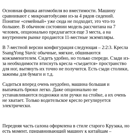
Основная фишка автомобиля во вместимости. Машину
сравнивают с микроавтобусами из-за 4 рядов сидений.
Понятие «семейный» уже сюда не подходит, это что-то
большее. В обычном состоянии модель рассчитана на 7
человек, опционально предлагается еще 3 места, а на
внутреннем рынке продаются 11-местные экземпляры.
В 7-местной версии конфигурация следующая – 2:2:3. Кресла
SsangYong Stavic обычные, мягкие, обшиваются
кожзаменителем. Сидеть удобно, но только спереди. Сзади из-
за необходимости втиснуть кресла «съедается» пространство
для ног, вытянуть их точно не получится. Есть сзади столики,
зажимы для бумаги и т.д.
Садиться вперед очень неудобно, машина большая и
выпачкать брюки легко. Даже опционально не
устанавливаются подножки или ручки на стойке, а их очень
не хватает. Только водительское кресло регулируется
электрически.
Передняя часть салона оформлена в стиле старого Крузака, но
есть момент, приравнивающий машину к китайцам –