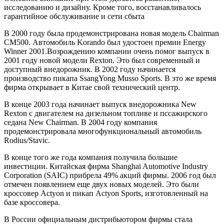
исследованию и дизайну. Кроме того, восстанавливалось
гарантийное обслуживание и сети сбыта
В 2000 году была продемонстрирована новая модель Chairman
CM500. Автомобиль Korando был удостоен премии Energy
Winner 2001.Возрождению компании очень помог выпуск в
2001 году новой модели Rexton. Это был современный и
доступный внедорожник. В 2002 году начинается
производство пикапа SsangYong Musso Sports. В это же время
фирма открывает в Китае свой технический центр.
В конце 2003 года начинает выпуск внедорожника New
Rexton с двигателем на дизельном топливе и пссажирского
седана New Chairman. В 2004 году компания
продемонстрировала многофункциональный автомобиль
Rodius/Stavic.
В конце того же года компания получила большие
инвестиции. Китайская фирма Shanghai Automotive Industry
Corporation (SAIC) прибрела 49% акций фирмы. 2006 год был
отмечен появлением еще двух новых моделей. Это были
кроссовер Actyon и пикап Actyon Sports, изготовленный на
базе кроссовера.
В России официальным дистрибьютором фирмы стала