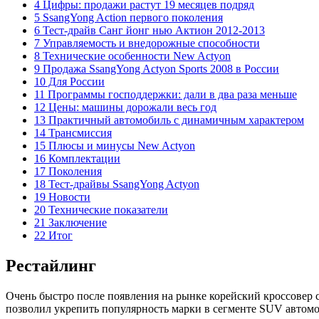
4 Цифры: продажи растут 19 месяцев подряд
5 SsangYong Action первого поколения
6 Тест-драйв Санг йонг нью Актион 2012-2013
7 Управляемость и внедорожные способности
8 Технические особенности New Actyon
9 Продажа SsangYong Actyon Sports 2008 в России
10 Для России
11 Программы господдержки: дали в два раза меньше
12 Цены: машины дорожали весь год
13 Практичный автомобиль с динамичным характером
14 Трансмиссия
15 Плюсы и минусы New Actyon
16 Комплектации
17 Поколения
18 Тест-драйвы SsangYong Actyon
19 Новости
20 Технические показатели
21 Заключение
22 Итог
Рестайлинг
Очень быстро после появления на рынке корейский кроссовер 
позволил укрепить популярность марки в сегменте SUV автомо