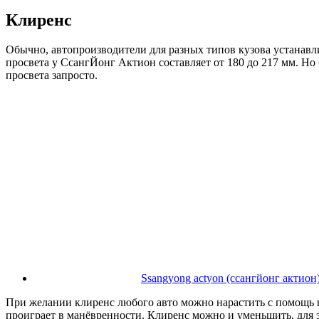
Клиренс
Обычно, автопроизводители для разных типов кузова устанавл
просвета у СсангЙонг Актион составляет от 180 до 217 мм. Но
просвета запросто.
Ssangyong actyon (ссангйонг актион
При желании клиренс любого авто можно нарастить с помощь п
проиграет в манёвренности. Клиренс можно и уменьшить, для 