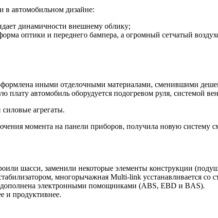
и в автомобильном дизайне:
ридает динамичности внешнему облику;
 форма оптики и переднего бампера, а огромный сетчатый воздух
 оформлена иными отделочными материалами, сменившими деше
ю плату автомобиль оборудуется подогревом руля, системой ве
и силовые агрегаты.
лючения момента на панели приборов, получила новую систему
оили шасси, заменили некоторые элементы конструкции (подушк
абилизатором, многорычажная Multi-link усстанавливается со с
х) дополнена электронными помощниками (ABS, EBD и BAS).
е и продуктивнее.