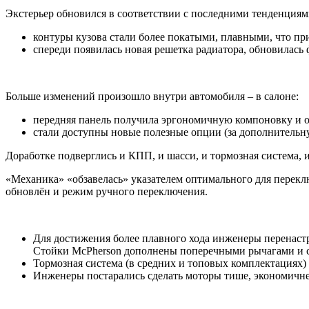
Экстерьер обновился в соответствии с последними тенденциям
контуры кузова стали более покатыми, плавными, что п
спереди появилась новая решетка радиатора, обновилась
Больше изменений произошло внутри автомобиля – в салоне:
передняя панель получила эргономичную компоновку и
стали доступны новые полезные опции (за дополнительну
Доработке подверглись и КПП, и шасси, и тормозная система, 
«Механика» «обзавелась» указателем оптимального для перек
обновлён и режим ручного переключения.
Для достижения более плавного хода инженеры перенастр
Стойки McPherson дополнены поперечными рычагами и ст
Тормозная система (в средних и топовых комплектация
Инженеры постарались сделать моторы тише, экономичне