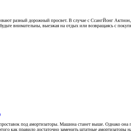
ивают разный дорожный просвет. В случае с СсангЙонг Актион,
 будьте внимательны, выезжая на отдых или возвращаясь с поку
)
роставок под амортизаторы. Машина станет выше. Однако она п
этого как правило достаточно заменить штатные амортизаторы на