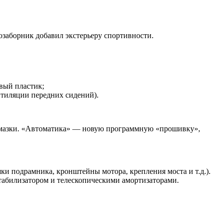
озаборник добавил экстерьеру спортивности.
вый пластик;
нтиляции передних сидений).
 смазки. «Автоматика» — новую программную «прошивку»,
и подрамника, кронштейны мотора, крепления моста и т.д.).
табилизатором и телескопическими амортизаторами.