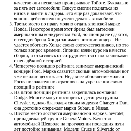
качество они несколько проигрывают Тойоте. Буквально
за пять лет автомобили Лексус смогли подняться из
низов и выйти в лидеры. Это ещё раз доказывает, что
японцы действительно умеют делать автомобили.
Третье место по праву можно отдать японской марке
Honda. Некоторое время этот бренд был вытеснен
американским конкурентом Ford, но японцы не сдаются,
и сегодня бренд Хонда занимает позиции лидера. Не
удаётся обогнать Хонде своих соотечественников, но это
только вопрос времени. Японцы взяли курс на качество
сборки, и отказались от сотрудничества с поставщиками
с ненадёжной историей.
Четвертую позицию рейтинга занимает американский
концерн Ford. Марка славится своими автомобилями вот
уже не один десяток лет. Недавнее обновление модели
Focus положительно отразилось на укреплении своих
позиций в рейтинге.
На пятой позиции рейтинга закрепилась компания
Dodge. Многие могут поспорить с детищем группы
Chrysler, однако благодаря своим моделям Charger и Dart,
она достойно опережает марки Subaru и Nissan.
Шестое место достаётся американской марке Chevrolet,
принадлежащей группе GeneralMotors. Качество
автомобилей Шевроле на протяжении последних пяти
лет достойно внимания. Модели Cruze и Silverado от