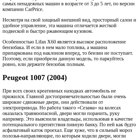
самых ненадежных машин в возрасте от 3 до 5 лет, по версии
компании CarPrice.
Несмотря на свой хищный внешний вид, просторный салон и
удобное управление, эта машина отличается жесткой
подвеской и быстро ржавеющим кузовом.
Особенностью Lifan X60 является высокое расположение
бензобака. И если в нем мало топлива, а машина
припаркована под наклоном вперед, то бензин не поступает.
Поэтому, если приобрели данную модель, то паркуйтесь
ровно, или держите бензобак полным.
Peugeot 1007 (2004)
При всех своих креативных находках автомобиль не
прижился. Главной достопримечательностью были очень
широкие сдвижные двери, они действовали от
электропривода. Но работа такого «Сезама» на колесах
оказалась травмоопасной, двери могли поранить, руку
например. Это выяснили владельцы, использовав в качестве
потенциального препятствия пивную банку. По ней как будто
асфальтовый каток проехал. Еще хуже, что в сильный мороз
полозья-направляющие, по которым ходили двери, могли