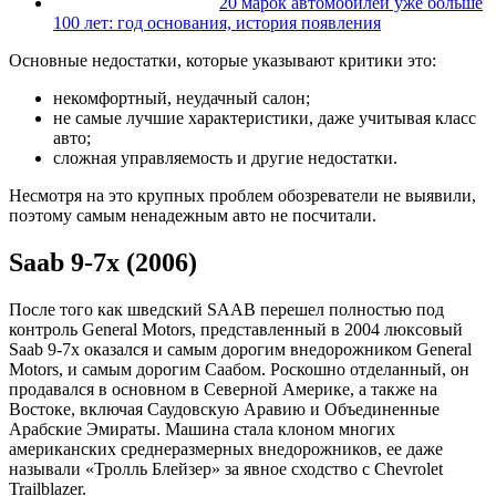
20 марок автомобилей уже больше
100 лет: год основания, история появления
Основные недостатки, которые указывают критики это:
некомфортный, неудачный салон;
не самые лучшие характеристики, даже учитывая класс
авто;
сложная управляемость и другие недостатки.
Несмотря на это крупных проблем обозреватели не выявили,
поэтому самым ненадежным авто не посчитали.
Saab 9-7x (2006)
После того как шведский SAAB перешел полностью под
контроль General Motors, представленный в 2004 люксовый
Saab 9-7x оказался и самым дорогим внедорожником General
Motors, и самым дорогим Саабом. Роскошно отделанный, он
продавался в основном в Северной Америке, а также на
Востоке, включая Саудовскую Аравию и Объединенные
Арабские Эмираты. Машина стала клоном многих
американских среднеразмерных внедорожников, ее даже
называли «Тролль Блейзер» за явное сходство с Chevrolet
Trailblazer.