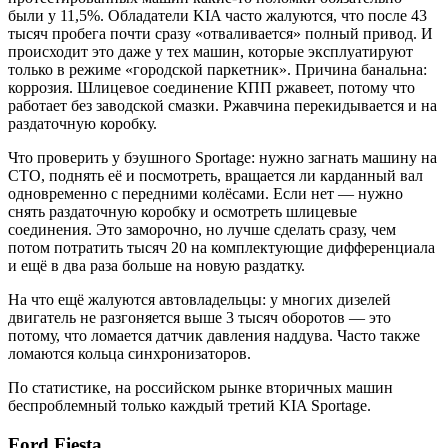
были у 11,5%. Обладатели KIA часто жалуются, что после 43
тысяч пробега почти сразу «отваливается» полный привод. И
происходит это даже у тех машин, которые эксплуатируют
только в режиме «городской паркетник». Причина банальна:
коррозия. Шлицевое соединение КПП ржавеет, потому что
работает без заводской смазки. Ржавчина перекидывается и на
раздаточную коробку.
Что проверить у бэушного Sportage: нужно загнать машину на
СТО, поднять её и посмотреть, вращается ли карданный вал
одновременно с передними колёсами. Если нет — нужно
снять раздаточную коробку и осмотреть шлицевые
соединения. Это заморочно, но лучше сделать сразу, чем
потом потратить тысяч 20 на комплектующие дифференциала
и ещё в два раза больше на новую раздатку.
На что ещё жалуются автовладельцы: у многих дизелей
двигатель не разгоняется выше 3 тысяч оборотов — это
потому, что ломается датчик давления наддува. Часто также
ломаются кольца синхронизаторов.
По статистике, на российском рынке вторичных машин
беспроблемный только каждый третий KIA Sportage.
Ford Fiesta