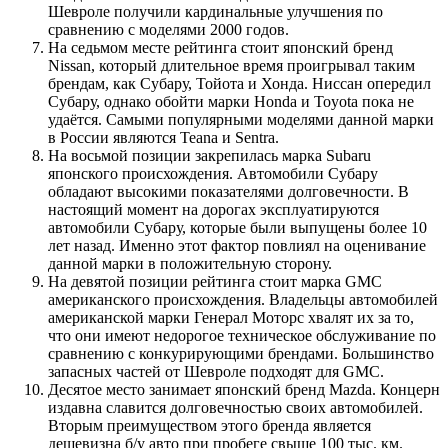
Шевроле получили кардинальные улучшения по
сравнению с моделями 2000 годов.
На седьмом месте рейтинга стоит японский бренд
Nissan, который длительное время проигрывал таким
брендам, как Субару, Тойота и Хонда. Ниссан опередил
Субару, однако обойти марки Honda и Toyota пока не
удаётся. Самыми популярными моделями данной марки
в России являются Teana и Sentra.
На восьмой позиции закрепилась марка Subaru
японского происхождения. Автомобили Субару
обладают высокими показателями долговечности. В
настоящий момент на дорогах эксплуатируются
автомобили Субару, которые были выпущены более 10
лет назад. Именно этот фактор повлиял на оценивание
данной марки в положительную сторону.
На девятой позиции рейтинга стоит марка GMC
американского происхождения. Владельцы автомобилей
американской марки Генерал Моторс хвалят их за то,
что они имеют недорогое техническое обслуживание по
сравнению с конкурирующими брендами. Большинство
запасных частей от Шевроле подходят для GMC.
Десятое место занимает японский бренд Mazda. Концерн
издавна славится долговечностью своих автомобилей.
Вторым преимуществом этого бренда является
дешевизна б/у авто при пробеге свыше 100 тыс. км.