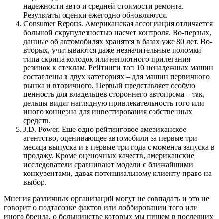
надежности авто и средней стоимости ремонта.
Результаты оценки ежегодно обновляются.
Consumer Reports. Американская ассоциация отличается
большой скрупулезностью насчет контроля. Во-первых,
данные об автомобилях хранятся в базах уже 80 лет. Во-
вторых, учитываются даже незначительные поломки
типа скрипа колодок или неплотного прилегания
резинок к стеклам. Рейтинги топ 10 ненадежных машин
составлены в двух категориях – для машин первичного
рынка и вторичного. Первый представляет особую
ценность для владельцев стороннего автопрома – так,
дельцы видят наглядную привлекательность того или
иного концерна для инвестирования собственных
средств.
J.D. Power. Еще одно рейтинговое американское
агентство, оценивающее автомобили за первые три
месяца выпуска и в первые три года с момента запуска в
продажу. Кроме оценочных качеств, американские
исследователи сравнивают модели с ближайшими
конкурентами, давая потенциальному клиенту право на
выбор.
Мнения различных организаций могут не совпадать и это не
говорит о подтасовке фактов или лоббировании того или
иного бренда, о большинстве которых мы пишем в последних