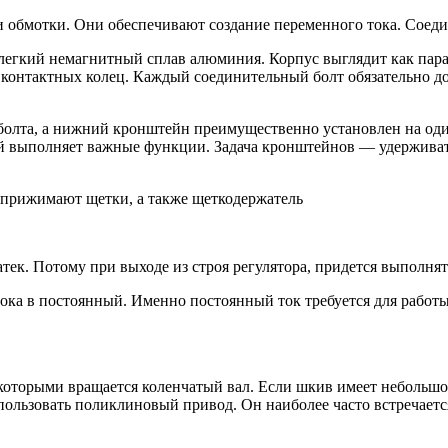
 обмотки. Они обеспечивают создание переменного тока. Соеди
я легкий немагнитный сплав алюминия. Корпус выглядит как па
 контактных колец. Каждый соединительный болт обязательно до
олта, а нижний кронштейн преимущественно установлен на один
й выполняет важные функции. Задача кронштейнов — удерживать
 прижимают щетки, а также щеткодержатель
тек. Потому при выходе из строя регулятора, придется выполнять
ока в постоянный. Именно постоянный ток требуется для работы 
 которыми вращается коленчатый вал. Если шкив имеет небольшо
ользовать поликлиновый привод. Он наиболее часто встречаетс