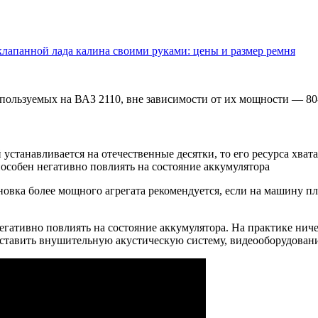
клапанной лада калина своими руками: цены и размер ремня
используемых на ВАЗ 2110, вне зависимости от их мощности — 80
устанавливается на отечественные десятки, то его ресурса хват
особен негативно повлиять на состояние аккумулятора
ановка более мощного агрегата рекомендуется, если на машину 
гативно повлиять на состояние аккумулятора. На практике ничег
 ставить внушительную акустическую систему, видеооборудовани