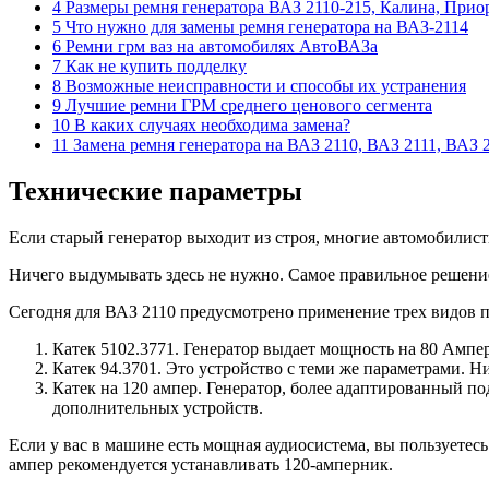
4 Размеры ремня генератора ВАЗ 2110-215, Калина, Прио
5 Что нужно для замены ремня генератора на ВАЗ-2114
6 Ремни грм ваз на автомобилях АвтоВАЗа
7 Как не купить подделку
8 Возможные неисправности и способы их устранения
9 Лучшие ремни ГРМ среднего ценового сегмента
10 В каких случаях необходима замена?
11 Замена ремня генератора на ВАЗ 2110, ВАЗ 2111, ВАЗ 
Технические параметры
Если старый генератор выходит из строя, многие автомобилист
Ничего выдумывать здесь не нужно. Самое правильное решение 
Сегодня для ВАЗ 2110 предусмотрено применение трех видов 
Катек 5102.3771. Генератор выдает мощность на 80 Ампер
Катек 94.3701. Это устройство с теми же параметрами. Н
Катек на 120 ампер. Генератор, более адаптированный п
дополнительных устройств.
Если у вас в машине есть мощная аудиосистема, вы пользуетес
ампер рекомендуется устанавливать 120-амперник.