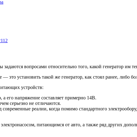
ра
2112
ы задаются вопросами относительно того, какой генератор им те
— это установить такой же генератор, как стоял ранее, либо б
питающих устройств:
, а его напряжение составляет примерно 14В.
ичем серьезно не отличаются.
од современные реалии, когда помимо стандартного электрообо
ь электронасосом, питающимся от авто, а также ряд других допол