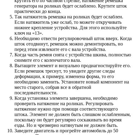
крутить его по часовой стрелке, натяжение ремешка
генератора на роликах будет ослаблено. Крутите шток
практически до конца.
Так натяжитель ремешка на роликах будет ослаблен.
Если натяжитель уже ослаб, то можете откручивать
нижнее крепление устройства. Для этого используйте
ключ на «13».
Необходимо отвести регулировочный шток вверх. Когда
шток отодвинут, ремешок можно демонтировать, но
перед этим извлеките его с вала устройства.
Когда часть ремня снята с устройства шкива, полностью
снимите его с коленчатого вала.
Вытащите элемент и визуально продиагностируйте его.
Если ремешок треснут, то увидите другие следы
деформации, к примеру, изменена форма, то его
необходимо заменить. Установите новый компонент на
место старого, собрав все в обратной
последовательности.
Когда установка элемента завершена, необходимо
проверить натяжение на роликах. Регулировать
натяжение нужно при помощи соответствующего
штока. Элемент не должен быть слишком ослабленным,
поскольку он будет регулярно соскакивать во время
езды. Но и чрезмерно натянутым не должен быть.
Заведите двигатель и прогрейте автомобиль до 50