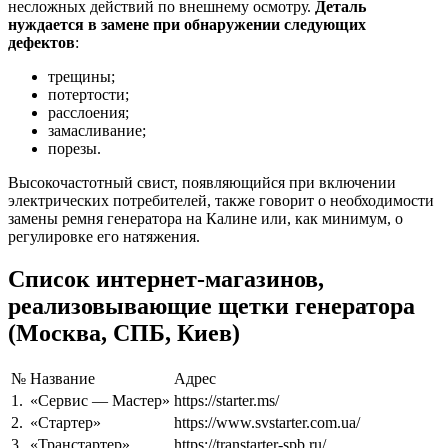
несложных действий по внешнему осмотру.
Деталь
нуждается в замене при обнаружении следующих
дефектов
:
трещины;
потертости;
расслоения;
замасливание;
порезы.
Высокочастотный свист, появляющийся при включении
электрических потребителей, также говорит о необходимости
замены ремня генератора на Калине или, как минимум, о
регулировке его натяжения.
Список интернет-магазинов,
реализовывающие щетки генератора
(Москва, СПБ, Киев)
№
Название
Адрес
1.
«Сервис — Мастер»
https://starter.ms/
2.
«Стартер»
https://www.svstarter.com.ua/
3.
«Транстартер»
https://transtarter-spb.ru/