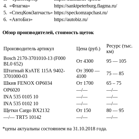
4.
«Флагма»
https://sanktpeterburg.flagma.ru/
5.
«СпецКомЗапчасть»
https://speckomzapchast.ru/
6.
«АвтоБиз»
https://autobiz.ru/
Обзор производителей, стоимость щеток
Ресурс (тыс.
Производитель артикул
Цена (руб.)
км)
Bosch 2170-3701010-13 (F000
От 4300
95 — 105
BL0 652)
Штатный КзАТЕ 115А 9402-
От 3900 —
75 — 85
3701000-03
4100
Шкив FENOX OP6034
От 1700
65 – 75
OP6020
—/—
—/—
INA 535 0105 10
—/—
—/—
INA 535 0102 10
—/—
—/—
Щетки Cargo BX2132
От 150
80 — 95
—/— TRT5 10142
—/—
—/—
*цены актуальны состоянием на 31.10.2018 года.