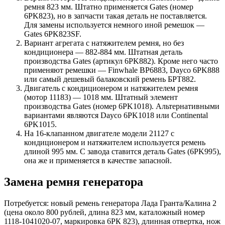
ремня 823 мм. Штатно применяется Gates (номер
6PK823), но в запчасти такая деталь не поставляется.
Для замены используется немного иной ремешок —
Gates 6PK823SF.
Вариант агрегата с натяжителем ремня, но без
кондиционера — 882-884 мм. Штатная деталь
производства Gates (артикул 6PK882). Кроме него часто
применяют ремешки — Finwhale BP6883, Dayco 6PK888
или самый дешевый балаковский ремень БРТ882.
Двигатель с кондиционером и натяжителем ремня
(мотор 11183) — 1018 мм. Штатный элемент
производства Gates (номер 6PK1018). Альтернативными
вариантами являются Dayco 6PK1018 или Continental
6PK1015.
На 16-клапанном двигателе модели 21127 с
кондиционером и натяжителем используется ремень
длиной 995 мм. С завода ставится деталь Gates (6PK995),
она же и применяется в качестве запасной.
Замена ремня генератора
Потребуется: новый ремень генератора Лада Гранта/Калина 2
(цена около 800 рублей, длина 823 мм, каталожный номер
1118-1041020-07, маркировка 6РК 823), длинная отвертка, нож