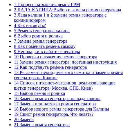
1 Процесс натяжения ремня ГРМ
2 ЛАДА КАЛИНА:Выбор и замена ремня генератора
3 Лада калина 1 и 2 замена ремня генератора с
кондиционером
4 Как натянуть?
5 Ремень генератора калина
6 Выбор ремня и ролика
7 Замена ремня генератора
8 Как поменять ремень самому
9 Неполадки в работе генератора
10 Проверка натяжения ремня генератора
11 Замена ремня генератора: поэтапная инструкция
12 Как подтянуть ремень генератора
13 Регламент периодического осмотра и замены ремня
генератора на Калине
14 Список интернет-магазинов, реализовывающие
щетки генератора (Москва, СПБ, Киев)
15 Выбор ремня и ролика
16 Замена ремня генератора на лада калина
17 Замена или натяжка ремня генератора
18 Выбор нового ремня генератора для Калины
19 Свист ремня генератора. Что делать?
20 Замена
21 Замена ремня генератора