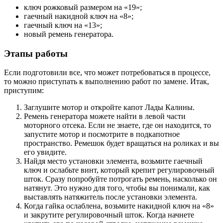
ключ рожковый размером на «19»;
гаечный накидной ключ на «8»;
гаечный ключ на «13»;
новый ремень генератора.
Этапы работы
Если подготовили все, что может потребоваться в процессе,
то можно приступать к выполнению работ по замене. Итак,
приступим:
Заглушите мотор и откройте капот Лады Калины.
Ремень генератора можете найти в левой части
моторного отсека. Если не знаете, где он находится, то
запустите мотор и посмотрите в подкапотное
пространство. Ремешок будет вращаться на роликах и вы
его увидите.
Найдя место установки элемента, возьмите гаечный
ключ и ослабьте винт, который крепит регулировочный
шток. Сразу попробуйте потрогать ремень, насколько он
натянут. Это нужно для того, чтобы вы понимали, как
выставлять натяжитель после установки элемента.
Когда гайка ослаблена, возьмите накидной ключ на «8»
и закрутите регулировочный шток. Когда начнете