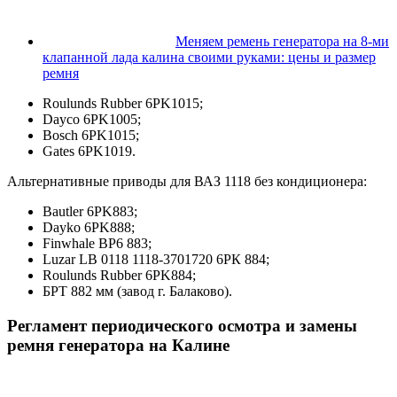
Меняем ремень генератора на 8-ми
клапанной лада калина своими руками: цены и размер
ремня
Roulunds Rubber 6PK1015;
Dayco 6PK1005;
Bosch 6PK1015;
Gates 6PK1019.
Альтернативные приводы для ВАЗ 1118 без кондиционера:
Bautler 6PK883;
Dayko 6PK888;
Finwhale BP6 883;
Luzar LB 0118 1118-3701720 6РК 884;
Roulunds Rubber 6PK884;
БРТ 882 мм (завод г. Балаково).
Регламент периодического осмотра и замены
ремня генератора на Калине