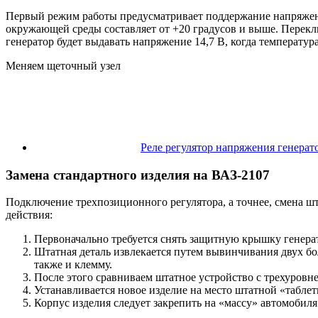
Первый режим работы предусматривает поддержание напряжения
окружающей среды составляет от +20 градусов и выше. Перекл
генератор будет выдавать напряжение 14,7 В, когда температура 
Меняем щеточный узел
Реле регулятор напряжения генерато
Замена стандартного изделия на ВАЗ-2107
Подключение трехпозиционного регулятора, а точнее, смена ш
действия:
Первоначально требуется снять защитную крышку генерат
Штатная деталь извлекается путем вывинчивания двух бол
также и клемму.
После этого сравниваем штатное устройство с трехуровн
Устанавливается новое изделие на место штатной «табле
Корпус изделия следует закрепить на «массу» автомобиля