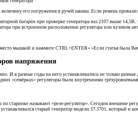
ков генератора
 величину его погружения в ручей шкива. Если ремень провалил
ляторной батареи при проверке генератора ваз 2107 выше 14,5В.
ратора при встроенном расположении регулятора или кузовом а
о место мышкой и нажмите CTRL+ENTER» «Если статья была Вам п
оров напряжения
вно. И в разные годы на него устанавливались не только разные
здних «семёрках» регуляторы были внутренними трёхуровневыми
по старинке называют «реле-регулятор». Сегодня внешние рег
 устанавливался старый генератор модели 37.3701, который и к