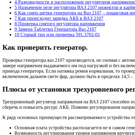
4 Разновидности и расположение регуляторов напряжени
5 Назначение реле регулятора ВАЗ 2107 инжектор и карб
6 Как снять щетки генератора на Ваз 2107 – пошаговая и
7 Как происходит зарядка АКБ в ВАЗ 2107
8 Проверка снятого регулятора напряжения
9 Замена Таблетки Генератора Ваз 2107
10 Старый тип или проверка 591.3702-01
Как проверить генератор.
Проверка генератора ваз 2107 производится, не снимая с автом
замере напряжения выдаваемого им под нагрузкой и без включ
привода генератора. Если натяжка ремня нормальная, то прове
включенном дальнем свете фар, должно быть в пределах 14,5 – 
Плюсы от установки трехуровневого ре
Трехуровневый регулятор напряжения на ВАЗ 2107 способен по
сберечь и повысить ресурс АКБ. Помимо регулирования напря
К ряду основных преимуществ рассматриваемого устройства от
Основная плата устройства располагается не в самом ген
Возможность регулирования уровня напряжения вручную 