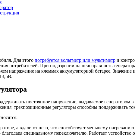
я
юратор
нструкция
обиля. Для этого
потребуется вольтметр или мультиметр
и контро
ения потребителей. При подозрении на неисправность генератор
ряем напряжение на клеммах аккумуляторной батарее. Значение 
13,5В.
гулятора
ддерживать постоянное напряжение, выдаваемое генератором в 
жения, трехпозиционные регуляторы способны поддерживать ток
носятся:
ераторе, а вдали от него, что способствует меньшему нагреванию
благодаря специальному переключателю. Работает устройство о