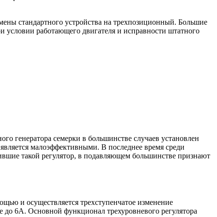
замены стандартного устройства на трехпозиционный. Большие
 при условии работающего двигателя и исправности штатного
ого генератора семерки в большинстве случаев установлен
м является малоэффективными. В последнее время среди
вившие такой регулятор, в подавляющем большинстве признают
ощью и осуществляется трехступенчатое изменение
не до 6А. Основной функционал трехуровневого регулятора