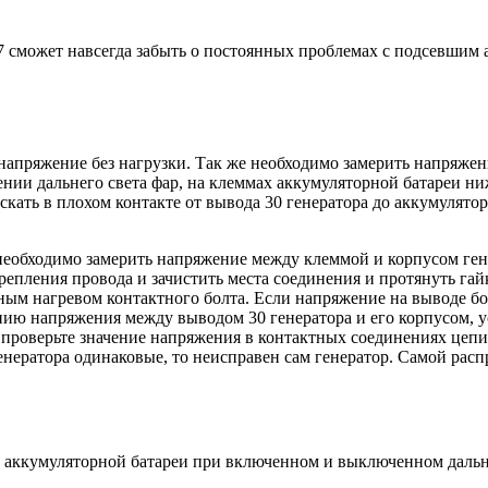
 сможет навсегда забыть о постоянных проблемах с подсевшим а
напряжение без нагрузки. Так же необходимо замерить напряжен
ении дальнего света фар, на клеммах аккумуляторной батареи н
 искать в плохом контакте от вывода 30 генератора до аккумулят
необходимо замерить напряжение между клеммой и корпусом ген
крепления провода и зачистить места соединения и протянуть г
ьным нагревом контактного болта. Если напряжение на выводе б
ению напряжения между выводом 30 генератора и его корпусом,
о проверьте значение напряжения в контактных соединениях цепи
енератора одинаковые, то неисправен сам генератор. Самой рас
х аккумуляторной батареи при включенном и выключенном дальн