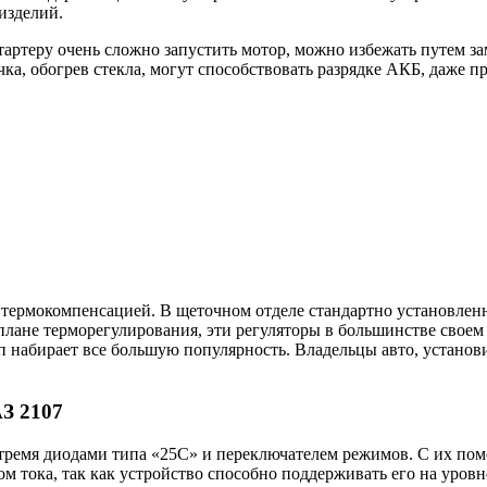
изделий.
стартеру очень сложно запустить мотор, можно избежать путем 
ечка, обогрев стекла, могут способствовать разрядке АКБ, даже
термокомпенсацией. В щеточном отделе стандартно установленн
 плане терморегулирования, эти регуляторы в большинстве свое
п набирает все большую популярность. Владельцы авто, устано
З 2107
тремя диодами типа «25С» и переключателем режимов. С их пом
 тока, так как устройство способно поддерживать его на уров