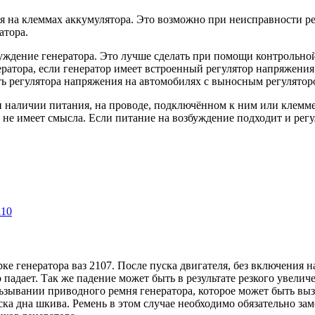
ия на клеммах аккумулятора. Это возможно при неисправности р
атора.
ждение генератора. Это лучше сделать при помощи контрольной 
атора, если генератор имеет встроенный регулятор напряжения.
ть регулятора напряжения на автомобилях с выносным регулятор
наличии питания, на проводе, подключённом к ним или клемме 6
т не имеет смысла. Если питание на возбуждение подходит и рег
110
е генератора ваз 2107. После пуска двигателя, без включения н
 падает. Так же падение может быть в результате резкого увел
льзывании приводного ремня генератора, которое может быть выз
ска дна шкива. Ремень в этом случае необходимо обязательно зам