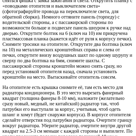
сняться фишка с замка зажигания и света. Открутить планку с
«поводками отопителя и выключателем света»
(сфотографируйте провода на переключателе света, для
обратной сборки). Немного оттяните панель (торпеду) с
водительской стороны, а с пассажирской стороны по
возможности больше и подвесьте панель шнуром к ручке над
дверью. Открутите болтик на 6 (ключ на 10) им прикручена
пластмассовая планка (кажется идёт от руля к корпусу печки).
Снимите тросики на отопителе. Открутите два болтика (ключ
на 10) на металлических кронштейнах справа и слева от
печки, открутите внизу воздушных шахт по одному шурупу и
сверху по два болтика на 6мм, снимите шахты. С
пассажирской стороны кронштейн можно снять сразу, но
перед установкой отопителя назад, сначала установить
кронштейн на место. Вытаскивайте отопитель совсем.
На отопителе есть крышка снимите её, там есть место для
радиатора кондиционера. В это место вырезать фанерный
квадрат (толщина фанеры 8-10 мм), наложите (желательно
сразу новый, медный, не китайский) радиатор так, чтоб
патрубки его выступали за корпус, учитывая, чтоб одеть
шланг и хомут (будет снаружи корпуса). В корпусе отопителя
сделайте отверстия под патрубки радиатора. Очертите гранцу
вокруг радиатора. Уберите радиатор, очертите внутри другой
квадрат на 2.5-3 см меньше с каждой стороны и выпилите. По