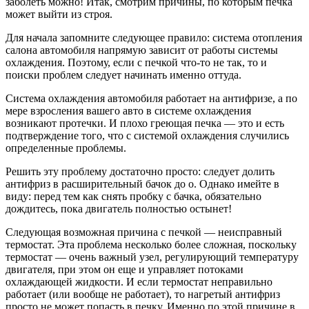
заболеть можно! Итак, смотрим причины, по которым печка
может выйти из строя.
Для начала запомните следующее правило: система отопления
салона автомобиля напрямую зависит от работы системы
охлаждения. Поэтому, если с печкой что-то не так, то и
поиски проблем следует начинать именно оттуда.
Система охлаждения автомобиля работает на антифризе, а по
мере взросления вашего авто в системе охлаждения
возникают протечки. И плохо греющая печка — это и есть
подтверждение того, что с системой охлаждения случились
определенные проблемы.
Решить эту проблему достаточно просто: следует долить
антифриз в расширительный бачок до о. Однако имейте в
виду: перед тем как снять пробку с бачка, обязательно
дождитесь, пока двигатель полностью остынет!
Следующая возможная причина с печкой — неисправный
термостат. Эта проблема несколько более сложная, поскольку
термостат — очень важный узел, регулирующий температуру
двигателя, при этом он еще и управляет потоками
охлаждающей жидкости. И если термостат неправильно
работает (или вообще не работает), то нагретый антифриз
просто не может попасть в печку. Именно по этой причине в