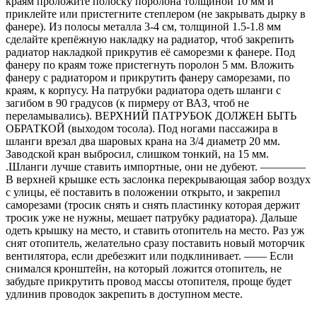
краям проложите полоску поролона толщиной 10 мм и
приклейте или пристегните степлером (не закрывать дырку в
фанере). Из полосы металла 3-4 см, толщиной 1.5-1.8 мм
сделайте крепёжную накладку на радиатор, чтоб закрепить
радиатор накладкой прикрутив её саморезми к фанере. Под
фанеру по краям тоже пристегнуть поролон 5 мм. Вложить
фанеру с радиатором и прикрутить фанеру саморезами, по
краям, к корпусу. На патрубки радиатора одеть шланги с
загибом в 90 градусов (к пирмеру от ВАЗ, чтоб не
переламывались). ВЕРХНИЙ ПАТРУБОК ДОЛЖЕН БЫТЬ
ОБРАТКОЙ (выходом тосола). Под ногами пассажира в
шланги врезал два шаровых крана на 3/4 диаметр 20 мм.
Заводской кран выбросил, слишком тонкий, на 15 мм.
.Шланги лучше ставить импортные, они не дубеют. ————
В верхней крышке есть заслонка перекрывающая забор воздух
с улицы, её поставить в положении открыто, и закрепил
саморезами (тросик снять и снять пластинку которая держит
тросик уже не нужны, мешает патрубку радиатора). Дальше
одеть крышку на место, и ставить отопитель на место. Раз уж
снят отопитель, желательно сразу поставить новый моторчик
вентилятора, если дребезжит или подклинивает. —— Если
снимался кронштейн, на который ложится отопитель, не
забудьте прикрутить провод массы отопителя, проще будет
удлинив проводок закрепить в доступном месте.