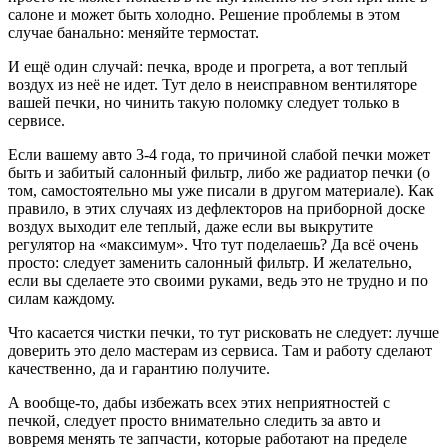
салоне и может быть холодно. Решение проблемы в этом
случае банально: меняйте термостат.
И ещё один случай: печка, вроде и прогрета, а вот теплый
воздух из неё не идет. Тут дело в неисправном вентиляторе
вашей печки, но чинить такую поломку следует только в
сервисе.
Если вашему авто 3-4 года, то причиной слабой печки может
быть и забитый салонный фильтр, либо же радиатор печки (о
том, самостоятельно мы уже писали в другом материале). Как
правило, в этих случаях из дефлекторов на приборной доске
воздух выходит еле теплый, даже если вы выкрутите
регулятор на «максимум». Что тут поделаешь? Да всё очень
просто: следует заменить салонный фильтр. И желательно,
если вы сделаете это своими руками, ведь это не трудно и по
силам каждому.
Что касается чистки печки, то тут рисковать не следует: лучше
доверить это дело мастерам из сервиса. Там и работу сделают
качественно, да и гарантию получите.
А вообще-то, дабы избежать всех этих неприятностей с
печкой, следует просто внимательно следить за авто и
вовремя менять те запчасти, которые работают на пределе