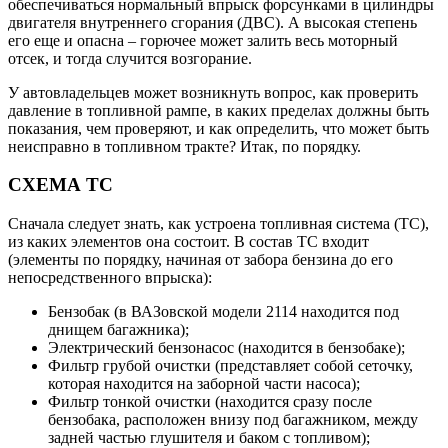
обеспечиваться нормальный впрыск форсунками в цилиндры
двигателя внутреннего сгорания (ДВС). А высокая степень
его еще и опасна – горючее может залить весь моторный
отсек, и тогда случится возгорание.
У автовладельцев может возникнуть вопрос, как проверить
давление в топливной рампе, в каких пределах должны быть
показания, чем проверяют, и как определить, что может быть
неисправно в топливном тракте? Итак, по порядку.
СХЕМА ТС
Сначала следует знать, как устроена топливная система (ТС),
из каких элементов она состоит. В состав ТС входит
(элементы по порядку, начиная от забора бензина до его
непосредственного впрыска):
Бензобак (в ВАЗовской модели 2114 находится под
днищем багажника);
Электрический бензонасос (находится в бензобаке);
Фильтр грубой очистки (представляет собой сеточку,
которая находится на заборной части насоса);
Фильтр тонкой очистки (находится сразу после
бензобака, расположен внизу под багажником, между
задней частью глушителя и баком с топливом);