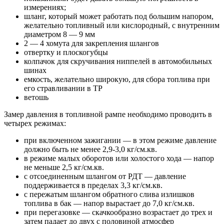
измерениях;
шланг, который может работать под большим напором,
желательно топливный или кислородный, с внутренним
диаметром 8 — 9 мм
2 — 4 хомута для закрепления шлангов
отвертку и плоскогубцы
колпачок для скручивания ниппелей в автомобильных
шинах
емкость, желательно широкую, для сбора топлива при
его стравливании в ТР
ветошь
Замер давления в топливной рампе необходимо проводить в
четырех режимах:
при включенном зажигании — в этом режиме давление
должно быть не менее 2,9-3,0 кг/см.кв.
в режиме малых оборотов или холостого хода — напор
не меньше 2,5 кг/см.кв.
с отсоединенным шлангом от РДТ — давление
поддерживается в пределах 3,3 кг/см.кв.
с пережатым шлангом обратного слива излишков
топлива в бак — напор вырастает до 7,0 кг/см.кв.
при перегазовке — скачкообразно возрастает до трех и
затем падает до двух с половиной атмосфер