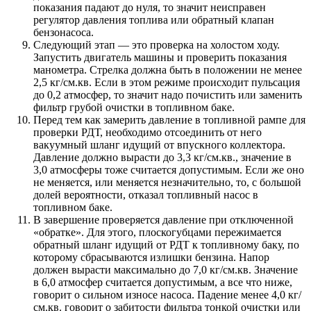
показания падают до нуля, то значит неисправен
регулятор давления топлива или обратный клапан
бензонасоса.
Следующий этап — это проверка на холостом ходу.
Запустить двигатель машины и проверить показания
манометра. Стрелка должна быть в положении не менее
2,5 кг/см.кв. Если в этом режиме происходит пульсация
до 0,2 атмосфер, то значит надо почистить или заменить
фильтр грубой очистки в топливном баке.
Перед тем как замерить давление в топливной рампе для
проверки РДТ, необходимо отсоединить от него
вакуумный шланг идущий от впускного коллектора.
Давление должно вырасти до 3,3 кг/см.кв., значение в
3,0 атмосферы тоже считается допустимым. Если же оно
не меняется, или меняется незначительно, то, с большой
долей вероятности, отказал топливный насос в
топливном баке.
В завершение проверяется давление при отключенной
«обратке». Для этого, плоскогубцами пережимается
обратный шланг идущий от РДТ к топливному баку, по
которому сбрасываются излишки бензина. Напор
должен вырасти максимально до 7,0 кг/см.кв. Значение
в 6,0 атмосфер считается допустимым, а все что ниже,
говорит о сильном износе насоса. Падение менее 4,0 кг/
см.кв. говорит о забитости фильтра тонкой очистки или