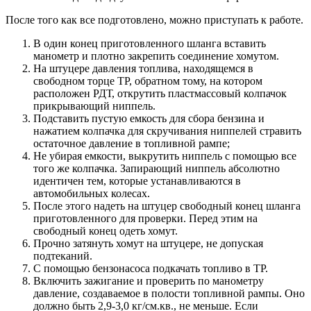
После того как все подготовлено, можно приступать к работе.
В один конец приготовленного шланга вставить
манометр и плотно закрепить соединение хомутом.
На штуцере давления топлива, находящемся в
свободном торце ТР, обратном тому, на котором
расположен РДТ, открутить пластмассовый колпачок
прикрывающий ниппель.
Подставить пустую емкость для сбора бензина и
нажатием колпачка для скручивания ниппелей стравить
остаточное давление в топливной рампе;
Не убирая емкости, выкрутить ниппель с помощью все
того же колпачка. Запирающий ниппель абсолютно
идентичен тем, которые устанавливаются в
автомобильных колесах.
После этого надеть на штуцер свободный конец шланга
приготовленного для проверки. Перед этим на
свободный конец одеть хомут.
Прочно затянуть хомут на штуцере, не допуская
подтеканий.
С помощью бензонасоса подкачать топливо в ТР.
Включить зажигание и проверить по манометру
давление, создаваемое в полости топливной рампы. Оно
должно быть 2,9-3,0 кг/см.кв., не меньше. Если