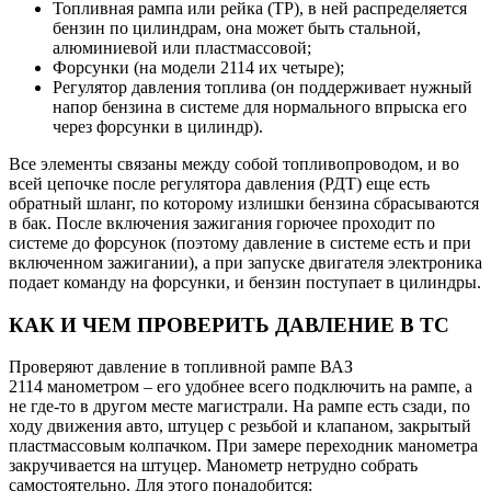
Топливная рампа или рейка (ТР), в ней распределяется
бензин по цилиндрам, она может быть стальной,
алюминиевой или пластмассовой;
Форсунки (на модели 2114 их четыре);
Регулятор давления топлива (он поддерживает нужный
напор бензина в системе для нормального впрыска его
через форсунки в цилиндр).
Все элементы связаны между собой топливопроводом, и во
всей цепочке после регулятора давления (РДТ) еще есть
обратный шланг, по которому излишки бензина сбрасываются
в бак. После включения зажигания горючее проходит по
системе до форсунок (поэтому давление в системе есть и при
включенном зажигании), а при запуске двигателя электроника
подает команду на форсунки, и бензин поступает в цилиндры.
КАК И ЧЕМ ПРОВЕРИТЬ ДАВЛЕНИЕ В ТС
Проверяют давление в топливной рампе ВАЗ
2114 манометром – его удобнее всего подключить на рампе, а
не где-то в другом месте магистрали. На рампе есть сзади, по
ходу движения авто, штуцер с резьбой и клапаном, закрытый
пластмассовым колпачком. При замере переходник манометра
закручивается на штуцер. Манометр нетрудно собрать
самостоятельно. Для этого понадобится: