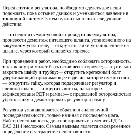
Перед снятием регулятора, необходимо сделать две вещи
подождать, пока остынет движок и уменьшиться давление в
топливной системе. Затем нужно выполнить следующие
действия:
— отсоединить «минусовой» провод от аккумулятора;—
произвести демонтаж питающего шланга, установленного на
вакуумном усилителе;— открутить гайки установленные на
шланге, через который сливается горючее
При проведении работ, необходимо соблюдать осторожность,
так как внутри может быть оставшееся горючее;— тщательно
закрепить шайбу и трубку;— открутить крепежный болт
удерживающий прижимающее изделие, которое нужно снять;
— открутить гайку, которая поддерживает регулятор и
сливной шланг;— открутить винты, на которых
зафиксированы РДТ и рампа;— с предельной осторожностью
убрать гайку и демонтировать регулятор и рампу
Регулятор устанавливается обратно в аналогичной
последовательности, только начиная с последнего шага.
Найти неисправность, диагностировать и заменить РДТ на
ВАЗ 2114 несложно. Самым важным является своевременное
определение и устранение неисправности.