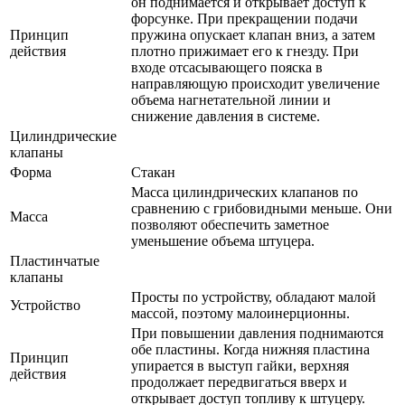
он поднимается и открывает доступ к
форсунке. При прекращении подачи
Принцип
пружина опускает клапан вниз, а затем
действия
плотно прижимает его к гнезду. При
входе отсасывающего пояска в
направляющую происходит увеличение
объема нагнетательной линии и
снижение давления в системе.
Цилиндрические
клапаны
Форма
Стакан
Масса цилиндрических клапанов по
сравнению с грибовидными меньше. Они
Масса
позволяют обеспечить заметное
уменьшение объема штуцера.
Пластинчатые
клапаны
Просты по устройству, обладают малой
Устройство
массой, поэтому малоинерционны.
При повышении давления поднимаются
обе пластины. Когда нижняя пластина
Принцип
упирается в выступ гайки, верхняя
действия
продолжает передвигаться вверх и
открывает доступ топливу к штуцеру.