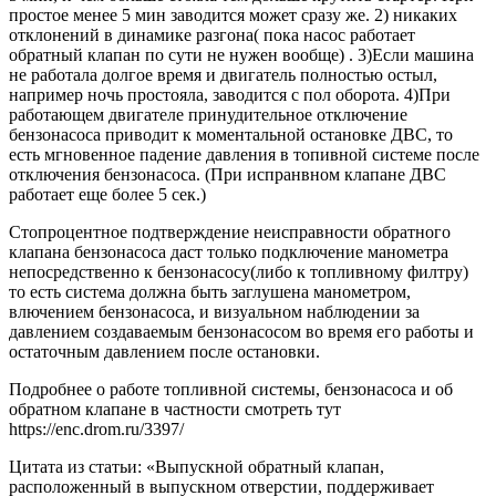
простое менее 5 мин заводится может сразу же. 2) никаких
отклонений в динамике разгона( пока насос работает
обратный клапан по сути не нужен вообще) . 3)Если машина
не работала долгое время и двигатель полностью остыл,
например ночь простояла, заводится с пол оборота. 4)При
работающем двигателе принудительное отключение
бензонасоса приводит к моментальной остановке ДВС, то
есть мгновенное падение давления в топивной системе после
отключения бензонасоса. (При испранвном клапане ДВС
работает еще более 5 сек.)
Стопроцентное подтверждение неисправности обратного
клапана бензонасоса даст только подключение манометра
непосредственно к бензонасосу(либо к топливному филтру)
то есть система должна быть заглушена манометром,
влючением бензонасоса, и визуальном наблюдении за
давлением создаваемым бензонасосом во время его работы и
остаточным давлением после остановки.
Подробнее о работе топливной системы, бензонасоса и об
обратном клапане в частности смотреть тут
https://enc.drom.ru/3397/
Цитата из статьи: «Выпускной обратный клапан,
расположенный в выпускном отверстии, поддерживает