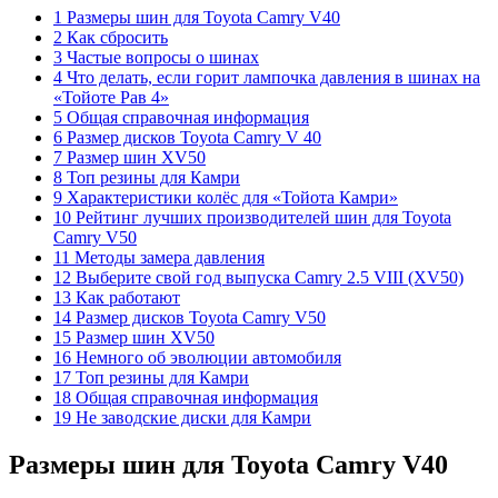
1 Размеры шин для Toyota Camry V40
2 Как сбросить
3 Частые вопросы о шинах
4 Что делать, если горит лампочка давления в шинах на
«Тойоте Рав 4»
5 Общая справочная информация
6 Размер дисков Toyota Camry V 40
7 Размер шин XV50
8 Топ резины для Камри
9 Характеристики колёс для «Тойота Камри»
10 Рейтинг лучших производителей шин для Toyota
Camry V50
11 Методы замера давления
12 Выберите свой год выпуска Camry 2.5 VIII (XV50)
13 Как работают
14 Размер дисков Toyota Camry V50
15 Размер шин XV50
16 Немного об эволюции автомобиля
17 Топ резины для Камри
18 Общая справочная информация
19 Не заводские диски для Камри
Размеры шин для Toyota Camry V40