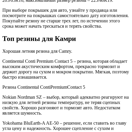
205/65R16, максимальный размер резины – 225/40R19.
При выборе покрышек для авто, узнайте у продавца или
посмотрите на покрышках самостоятельно дату изготовления.
Покупайте резину не старше трех лет, по истечении этого
срока может начать трескаться и терять свойства.
Топ резины для Камри
Хорошая летняя резина для Camry.
Continental Conti Premium Contact 5 – резина, которая обладает
высоким акустическим комфортом, прекрасно тормозит и
держит дорогу на сухом и мокром покрытии. Мягкая, поэтому
быстро изнашивается.
Резина Continental ContiPremiumContact 5
Nokian Nordman SZ – выбор, который адекватно реагируют на
низкую для летней резины температуру, не теряя сцепных
свойств. Хорошо разгоняют и тормозят авто. Недостатком
является шумность.
Yokohama BluEarth-A AE-50 – решение, если ставить во главу
угла цену и надежность. Хорошее сцепление с сухим и