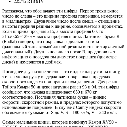
225/45 R18 91V
Расскажем, что обозначают эти цифры. Первое трехзначное
число до слеша – это ширина профиля покрышки, измеряется
в миллиметрах. Двузначное число после слеша – отношение
высоты профиля резины к ширине, обозначается в процентах.
Если ширина профиля 215, а высота профиля 60, то
215х0.65=129 мм высота профиля шины. Латинская буква R
(Radial) говорит, что покрышка радиального типа
(радиальный тип автомобильной резины вытеснил архаичный
диагональный). Двузначное число после R, предоставляет
информацию о посадочном диаметре покрышек (диаметре
диска) и измеряется в дюймах.
Последнее двузначное число – это индекс нагрузки на шину,
т.е. какую нагрузку выдерживает покрышка в пределах
скоростного индекса при правильном давлении. Для резины
Тойота Камри 50 индекс нагрузки равен 93 и 94, эти цифры
сообщают, что каждая выдерживает 650 и 670 кг
соответственно. Последняя латинская буква – индекс
скорости, скоростной режим, в пределах которого допустимо
использование покрышек. В случае с Camry индекс скорости
обозначается буквами от S до V. S – 180 км/ч, V – 240 км/ч.
Самые маленькие шины, которые подойдут Камри XV50 –