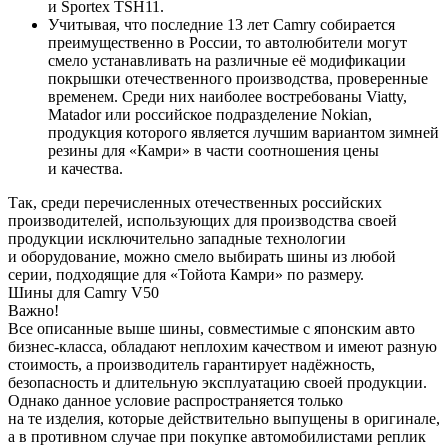
и Sportex TSH11.
Учитывая, что последние 13 лет Camry собирается
преимущественно в России, то автолюбители могут
смело устанавливать на различные её модификации
покрышки отечественного производства, проверенные
временем. Среди них наиболее востребованы Viatty,
Matador или российское подразделение Nokian,
продукция которого является лучшим вариантом зимней
резины для «Камри» в части соотношения цены
и качества.
Так, среди перечисленных отечественных российских
производителей, использующих для производства своей
продукции исключительно западные технологии
и оборудование, можно смело выбирать шины из любой
серии, подходящие для «Тойота Камри» по размеру.
Шины для Camry V50
Важно!
Все описанные выше шины, совместимые с японским авто
бизнес-класса, обладают неплохим качеством и имеют разную
стоимость, а производитель гарантирует надёжность,
безопасность и длительную эксплуатацию своей продукции.
Однако данное условие распространяется только
на те изделия, которые действительно выпущены в оригинале,
а в противном случае при покупке автомобилистами реплик