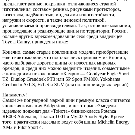
предлагают разные покрышки, отличающиеся страной
изготовления, составом резины, рисунками протекторов,
качеством, надёжностью, индексами износостойкости,
нагрузки и скорости, а также ценовой политикой,
устанавливаемой производителями. Так, основные компании,
производящие и реализующие шины по территории России,
больше других зарекомендовавшие себя среди владельцев
Toyota Camry, приведены ниже:
Конечно, самые старые поклонники модели, приобретавшие
ещё те автомобили, что поставлялись прямиком из Японии,
часто выбирают дорогие шины от известных мировых
брендов, и среди них можно выделить изделия, совместимые
с последними поколениями «Камри» — Goodyear Eagle Sport
TZ, Dunlop Grandtrek PT3 или SP Sport FM800, Yokohama
Geolandar A/T-S, H/T-S и SUV (для полноприводных версий).
На заметку!
Самой же популярной маркой шин премиум-класса считается
японская компания Bridgestone, и некоторые её модели
идеально подходят для «Тойота» бизнес-класса Potenza
RE003 Adrenalin, Turanza T001 и My-02 Sporty Style. Кроме
того, практически идеально ведут себя шины Michelin Energy
XM2 и Pilot Sport 4.