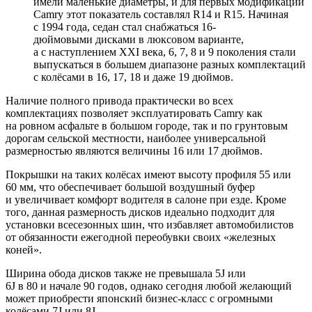
имели маленькие диаметры, и для первых модификаций
Camry этот показатель составлял R14 и R15. Начиная
с 1994 года, седан стал снабжаться 16-
дюймовыми дисками в люксовом варианте,
а с наступлением XXI века, 6, 7, 8 и 9 поколения стали
выпускаться в большем диапазоне разных комплектаций
с колёсами в 16, 17, 18 и даже 19 дюймов.
Наличие полного привода практически во всех
комплектациях позволяет эксплуатировать Camry как
на ровном асфальте в большом городе, так и по грунтовым
дорогам сельской местности, наиболее универсальной
размерностью являются величины 16 или 17 дюймов.
Покрышки на таких колёсах имеют высоту профиля 55 или
60 мм, что обеспечивает большой воздушный буфер
и увеличивает комфорт водителя в салоне при езде. Кроме
того, данная размерность дисков идеально подходит для
установки всесезонных шин, что избавляет автомобилистов
от обязанности ежегодной переобувки своих «железных
коней».
Ширина обода дисков также не превышала 5J или
6J в 80 и начале 90 годов, однако сегодня любой желающий
может приобрести японский бизнес-класс с огромными
колёсами 7J или 8J.