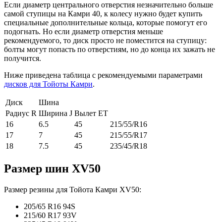
Если диаметр центрального отверстия незначительно больше
самой ступицы на Камри 40, к колесу нужно будет купить
специальные дополнительные кольца, которые помогут его
подогнать. Но если диаметр отверстия меньше
рекомендуемого, то диск просто не поместится на ступицу:
болты могут попасть по отверстиям, но до конца их зажать не
получится.
Ниже приведена таблица с рекомендуемыми параметрами
дисков для Тойоты Камри
.
Диск
Шина
Радиус R
Ширина J
Вылет ET
16
6.5
45
215/55/R16
17
7
45
215/55/R17
18
7.5
45
235/45/R18
Размер шин XV50
Размер резины для Тойота Камри XV50:
205/65 R16 94S
215/60 R17 93V