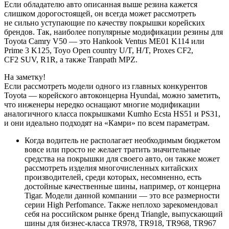
Если обладателю авто описанная выше резина кажется
слишком дорогостоящей, он всегда может рассмотреть
не сильно уступающие по качеству покрышки корейских
брендов. Так, наиболее популярные модификации резины для
Toyota Camry V50 — это Hankook Ventus ME01 K114 или
Prime 3 K125, Toyo Open country U/T, H/T, Proxes CF2,
CF2 SUV, R1R, а также Tranpath MPZ.
На заметку!
Если рассмотреть модели одного из главных конкурентов
Toyota — корейского автоконцерна Hyundai, можно заметить,
что инженеры нередко оснащают многие модификации
аналогичного класса покрышками Kumho Ecsta HS51 и PS31,
и они идеально подходят на «Камри» по всем параметрам.
Когда водитель не располагает необходимым бюджетом
вовсе или просто не желает тратить значительные
средства на покрышки для своего авто, он также может
рассмотреть изделия многочисленных китайских
производителей, среди которых, несомненно, есть
достойные качественные шины, например, от концерна
Tigar. Модели данной компании — это все размерности
серии High Perfomance. Также неплохо зарекомендовал
себя на российском рынке бренд Triangle, выпускающий
шины для бизнес-класса TR978, TR918, TR968, TR967