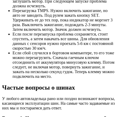
заглушить мотор. При следующем запуске проблема
должна исчезнуть.
Перезагрузка TMPS. Нужно включить зажигание, но
авто не заводить. Под рулем зажать кнопку SET.
Удерживать ее до тех пор, пока индикатор не моргнет 3
раза. Выключить зажигание, подождать 2-3 минуты.
Затем включить мотор. Значок должен исчезнуть.
Если после перезапуска проблема сохраняется, стоит
спустить, а затем накачать все шины. Для обновления
данных с сенсоров нужно проехать 5-6 км с постоянной
скоростью 30 км/ч.
Если сбой случился в бортовом компьютере, то его тоже
можно перезагрузить. Сначала гаечным ключом
отсоединить от аккумулятора минусовую клемму. Потом
следует, не включая мотор, повернуть зажигание, и
зажать на несколько секунд гудок. Теперь клемму можно
подключить на место.
Частые вопросы о шинах
У любого автовладельца рано или поздно возникают вопросы,
касающиеся эксплуатации шин. На самые часто задаваемые из
них мы и постараемся дать ответ.