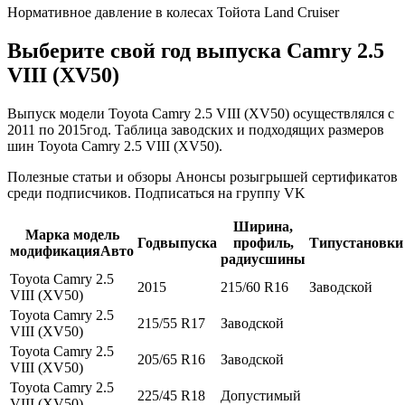
Нормативное давление в колесах Тойота Land Cruiser
Выберите свой год выпуска Camry 2.5
VIII (XV50)
Выпуск модели Toyota Camry 2.5 VIII (XV50) осуществлялся с
2011 по 2015год. Таблица заводских и подходящих размеров
шин Toyota Camry 2.5 VIII (XV50).
Полезные статьи и обзоры Анонсы розыгрышей сертификатов
среди подписчиков. Подписаться на группу VK
Ширина,
Марка модель
Годвыпуска
профиль,
Типустановки
модификацияАвто
радиусшины
Toyota Camry 2.5
2015
215/60 R16
Заводской
VIII (XV50)
Toyota Camry 2.5
215/55 R17
Заводской
VIII (XV50)
Toyota Camry 2.5
205/65 R16
Заводской
VIII (XV50)
Toyota Camry 2.5
225/45 R18
Допустимый
VIII (XV50)