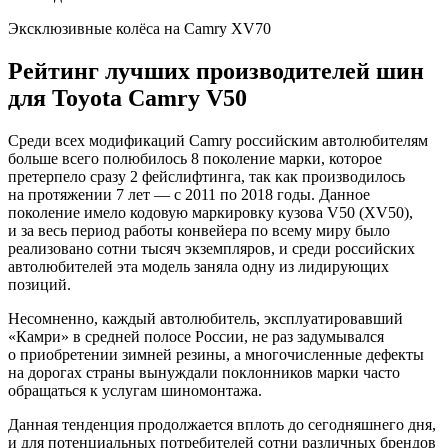
Эксклюзивные колёса на Camry XV70
Рейтинг лучших производителей шин
для Toyota Camry V50
Среди всех модификаций Camry российским автолюбителям
больше всего полюбилось 8 поколение марки, которое
претерпело сразу 2 фейслифтинга, так как производилось
на протяжении 7 лет — с 2011 по 2018 годы. Данное
поколение имело кодовую маркировку кузова V50 (XV50),
и за весь период работы конвейера по всему миру было
реализовано сотни тысяч экземпляров, и среди российских
автолюбителей эта модель заняла одну из лидирующих
позиций.
Несомненно, каждый автолюбитель, эксплуатировавший
«Камри» в средней полосе России, не раз задумывался
о приобретении зимней резины, а многочисленные дефекты
на дорогах страны вынуждали поклонников марки часто
обращаться к услугам шиномонтажа.
Данная тенденция продолжается вплоть до сегодняшнего дня,
и для потенциальных потребителей сотни различных брендов