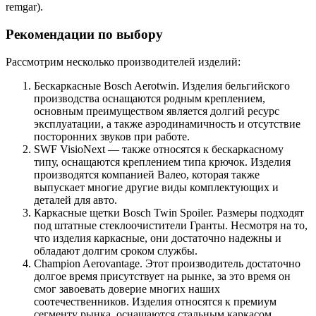
remgar).
Рекомендации по выбору
Рассмотрим несколько производителей изделий:
Бескаркасные Bosch Aerotwin. Изделия бельгийского
производства оснащаются родным креплением,
основным преимуществом является долгий ресурс
эксплуатации, а также аэродинамичность и отсутствие
посторонних звуков при работе.
SWF VisioNext — также относятся к бескаркасному
типу, оснащаются креплением типа крючок. Изделия
производятся компанией Валео, которая также
выпускает многие другие виды комплектующих и
деталей для авто.
Каркасные щетки Bosch Twin Spoiler. Размеры подходят
под штатные стеклоочистители Гранты. Несмотря на то,
что изделия каркасные, они достаточно надежны и
обладают долгим сроком службы.
Champion Aerovantage. Этот производитель достаточно
долгое время присутствует на рынке, за это время он
смог завоевать доверие многих наших
соотечественников. Изделия относятся к премиум
сегменту рынка, оснащаются стальным каркасом.