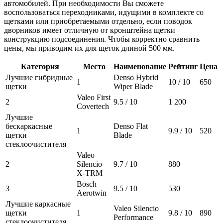
автомобилей. При необходимости Вы сможете
воспользоваться переходниками, идущими в комплекте со
щетками или приобретаемыми отдельно, если поводок
дворников имеет отличную от кронштейна щетки
конструкцию подсоединения. Чтобы корректно сравнить
цены, мы приводим их для щеток длиной 500 мм.
Категория
Место
Наименование
Рейтинг
Цена
Лучшие гибридные
Denso Hybrid
1
10 / 10
650
щетки
Wiper Blade
Valeo First
2
9.5 / 10
1 200
Covertech
Лучшие
бескаркасные
Denso Flat
1
9.9 / 10
520
щетки
Blade
стеклоочистителя
Valeo
2
Silencio
9.7 / 10
880
X-TRM
Bosch
3
9.5 / 10
530
Aerotwin
Лучшие каркасные
Valeo Silencio
щетки
1
9.8 / 10
890
Performance
стеклоочистителя