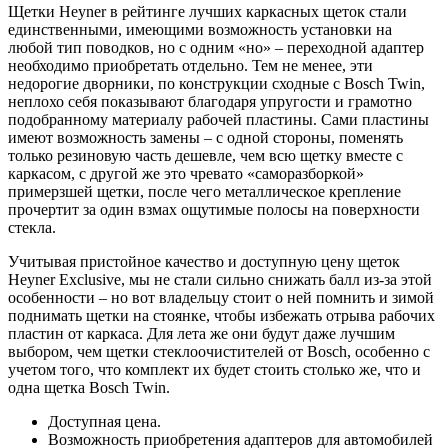
Щетки Heyner в рейтинге лучших каркасных щеток стали
единственными, имеющими возможность установки на
любой тип поводков, но с одним «но» – переходной адаптер
необходимо приобретать отдельно. Тем не менее, эти
недорогие дворники, по конструкции сходные с Bosch Twin,
неплохо себя показывают благодаря упругости и грамотно
подобранному материалу рабочей пластины. Сами пластины
имеют возможность замены – с одной стороны, поменять
только резиновую часть дешевле, чем всю щетку вместе с
каркасом, с другой же это чревато «саморазборкой»
примерзшей щетки, после чего металлическое крепление
прочертит за один взмах ощутимые полосы на поверхности
стекла.
Учитывая пристойное качество и доступную цену щеток
Heyner Exclusive, мы не стали сильно снижать балл из-за этой
особенности – но вот владельцу стоит о ней помнить и зимой
поднимать щетки на стоянке, чтобы избежать отрыва рабочих
пластин от каркаса. Для лета же они будут даже лучшим
выбором, чем щетки стеклоочистителей от Bosch, особенно с
учетом того, что комплект их будет стоить столько же, что и
одна щетка Bosch Twin.
Доступная цена.
Возможность приобретения адаптеров для автомобилей