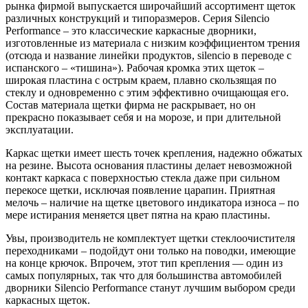
рынка фирмой выпускается широчайший ассортимент щеток
различных конструкций и типоразмеров. Серия Silencio
Performance – это классические каркасные дворники,
изготовленные из материала с низким коэффициентом трения
(отсюда и название линейки продуктов, silencio в переводе с
испанского – «тишина»). Рабочая кромка этих щеток –
широкая пластина с острым краем, плавно скользящая по
стеклу и одновременно с этим эффективно очищающая его.
Состав материала щетки фирма не раскрывает, но он
прекрасно показывает себя и на морозе, и при длительной
эксплуатации.
Каркас щетки имеет шесть точек крепления, надежно обжатых
на резине. Высота основания пластины делает невозможной
контакт каркаса с поверхностью стекла даже при сильном
перекосе щетки, исключая появление царапин. Приятная
мелочь – наличие на щетке цветового индикатора износа – по
мере истирания меняется цвет пятна на краю пластины.
Увы, производитель не комплектует щетки стеклоочистителя
переходниками – подойдут они только на поводки, имеющие
на конце крючок. Впрочем, этот тип крепления — один из
самых популярных, так что для большинства автомобилей
дворники Silencio Performance станут лучшим выбором среди
каркасных щеток.