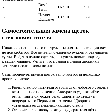
Bosch
2
9.6 / 10
930
Twin
Heyner
3
9.3 / 10
384
Exclusive
Самостоятельная замена щёток
стеклоочистителя
Никакого специального инструмента для этой операции вам
не понадобится. Всё делается буквально руками и без лишней
суеты. Всё, что нужно сделать, — купить новые, подходящие
к вашей машине. Учтите, что правый и левый дворники
зачастую неодинаковы по длине.
Сама процедура замены щёток выполняется за несколько
простых шагов:
Рычаг стеклоочистителя отводится от лобового стекла в
вертикальное положение. Аккуратно удерживайте
рычаг, иначе он может резко ударить по стеклу и
повредить его.Первый шаг замены. ‘Дворник’
устанавливается перпендикулярно стеклу
Откройте пластиковую заглушку держателя щётки.