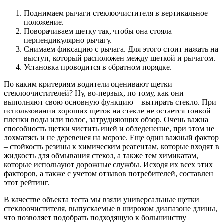
Поднимаем рычаги стеклоочистителя в вертикальное
положение.
Поворачиваем щетку так, чтобы она стояла
перпендикулярно рычагу.
Снимаем фиксацию с рычага. Для этого стоит нажать на
выступ, который расположен между щеткой и рычагом.
Установка проводится в обратном порядке.
По каким критериям водители оценивают щетки
стеклоочистителей? Ну, во-первых, по тому, как они
выполняют свою основную функцию – вытирать стекло. При
использовании хороших щеток на стекле не остается тонкой
пленки воды или полос, затрудняющих обзор. Очень важна
способность щетки чистить иней и обледенение, при этом не
лохматясь и не деревенея на морозе. Еще один важный фактор
– стойкость резины к химическим реагентам, которые входят в
жидкость для обмывания стекол, а также тем химикатам,
которые используют дорожные службы. Исходя их всех этих
факторов, а также с учетом отзывов потребителей, составлен
этот рейтинг.
В качестве объекта теста мы взяли универсальные щетки
стеклоочистителя, выпускаемые в широком диапазоне длины,
что позволяет подобрать подходящую к большинству