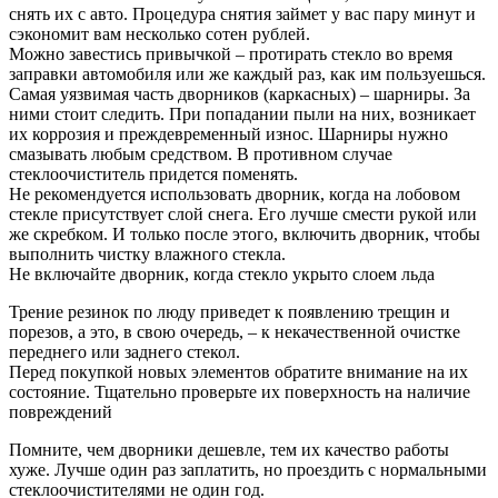
снять их с авто. Процедура снятия займет у вас пару минут и
сэкономит вам несколько сотен рублей.
Можно завестись привычкой – протирать стекло во время
заправки автомобиля или же каждый раз, как им пользуешься.
Самая уязвимая часть дворников (каркасных) – шарниры. За
ними стоит следить. При попадании пыли на них, возникает
их коррозия и преждевременный износ. Шарниры нужно
смазывать любым средством. В противном случае
стеклоочиститель придется поменять.
Не рекомендуется использовать дворник, когда на лобовом
стекле присутствует слой снега. Его лучше смести рукой или
же скребком. И только после этого, включить дворник, чтобы
выполнить чистку влажного стекла.
Не включайте дворник, когда стекло укрыто слоем льда
Трение резинок по люду приведет к появлению трещин и
порезов, а это, в свою очередь, – к некачественной очистке
переднего или заднего стекол.
Перед покупкой новых элементов обратите внимание на их
состояние. Тщательно проверьте их поверхность на наличие
повреждений
Помните, чем дворники дешевле, тем их качество работы
хуже. Лучше один раз заплатить, но проездить с нормальными
стеклоочистителями не один год.