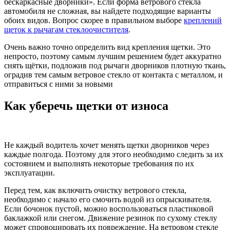
бескаркасные дворники». Если форма ветрового стекла
автомобиля не сложная, вы найдете подходящие варианты
обоих видов. Вопрос скорее в правильном выборе
креплений
щеток к рычагам стеклоочистителя
.
Очень важно точно определить вид крепления щетки. Это
непросто, поэтому самым лучшим решением будет аккуратно
снять щётки, подложив под рычаги дворников плотную ткань,
оградив тем самым ветровое стекло от контакта с металлом, и
отправиться с ними за новыми
Как уберечь щетки от износа
Не каждый водитель хочет менять щетки дворников через
каждые полгода. Поэтому для этого необходимо следить за их
состоянием и выполнять некоторые требования по их
эксплуатации.
Перед тем, как включить очистку ветрового стекла,
необходимо с начало его смочить водой из опрыскивателя.
Если бочонок пустой, можно воспользоваться пластиковой
баклажкой или снегом. Движение резинок по сухому стеклу
может спровоцировать их повреждение. На ветровом стекле