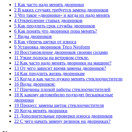
1 Как часто надо менять дворники
2 В каких случаях требуется замена дворников
3 Что такое «дворники» и когда их надо менять
4 Открепление старых дворников
5 Как продлить срок службы дворников
6 Как понять что дворники пора менять?
7 Виды дворников
8 Как уберечь щетки от износа
9 Установка дворников Trico Neoform
10 Восстановление дворников своими силами
11 Узкие полосы на ветровом стекле.
12 Как часто надо менять дворники на машине?
13 От чего зависит время замены дворников?
14 Как продлить жизнь дворникам
15 Когда и как часто нужно менять стеклоочистители
16 Виды дворников:
17 Причины плохой работы стеклоочистителей
18 К какому автомобилю подходят бескаркасные
дворники
19 Процесс замены щеток стеклоочистителя
20 Когда менять дворники
21 Дополнительные проверки износа дворников
22 С чего начать замену резинок на дворниках?