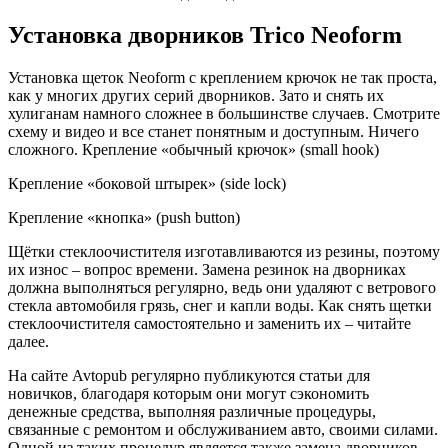
Установка дворников Trico Neoform
Установка щеток Neoform с креплением крючок не так проста,
как у многих других серий дворников. Зато и снять их
хулиганам намного сложнее в большинстве случаев. Смотрите
схему и видео и все станет понятным и доступным. Ничего
сложного. Крепление «обычный крючок» (small hook)
Крепление «боковой штырек» (side lock)
Крепление «кнопка» (push button)
Щётки стеклоочистителя изготавливаются из резины, поэтому
их износ – вопрос времени. Замена резинок на дворниках
должна выполняться регулярно, ведь они удаляют с ветрового
стекла автомобиля грязь, снег и капли воды. Как снять щетки
стеклоочистителя самостоятельно и заменить их – читайте
далее.
На сайте Avtopub регулярно публикуются статьи для
новичков, благодаря которым они могут сэкономить
денежные средства, выполняя различные процедуры,
связанные с ремонтом и обслуживанием авто, своими силами.
Одной из таких процедур является также замена дворников.