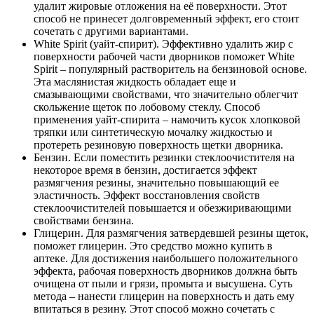
удалит жировые отложения на её поверхности. Этот
способ не принесет долговременный эффект, его стоит
сочетать с другими вариантами.
White Spirit (уайт-спирит). Эффективно удалить жир с
поверхности рабочей части дворников поможет White
Spirit – популярный растворитель на бензиновой основе.
Эта маслянистая жидкость обладает еще и
смазывающими свойствами, что значительно облегчит
скольжение щеток по лобовому стеклу. Способ
применения уайт-спирита – намочить кусок хлопковой
тряпки или синтетическую мочалку жидкостью и
протереть резиновую поверхность щетки дворника.
Бензин. Если поместить резинки стеклоочистителя на
некоторое время в бензин, достигается эффект
размягчения резины, значительно повышающий ее
эластичность. Эффект восстановления свойств
стеклоочистителей повышается и обезжиривающими
свойствами бензина.
Глицерин. Для размягчения затвердевшей резины щеток,
поможет глицерин. Это средство можно купить в
аптеке. Для достижения наибольшего положительного
эффекта, рабочая поверхность дворников должна быть
очищена от пыли и грязи, промыта и высушена. Суть
метода – нанести глицерин на поверхность и дать ему
впитаться в резину. Этот способ можно сочетать с