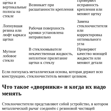
Проверяют
щетка и
Возникает при
исправность
вертикальные
расшатанности крепления
крепления или
полосы на
меняют щетку
стекле
Замена
Лопнувшая
стеклоочистителя
Рабочая поверхность
резина или
или
кромки установлена
люфт каркаса
корректировка
неправильно
щетки
оптимального
угла
В стеклоомывателе
Проверяют
Мутное
некачественная жидкость,
качество моющей
лобовое
неплотное прилегание
жидкости или
стекло
щетки к стеклу
меняют детали
Если погнулась металлическая основа, которая держит всю
конструкцию, стеклоочиститель меняют целиком.
Что такое «дворники» и когда их надо
менять
Стеклоочистители представляют собой устройство, в котором
металлический рычаг соединён с резиновой чистящей