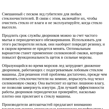
Смешанный с песком лед губителен для любых
стеклоочистителей. В связи с этим, включайте их, чтобы
очистить стекло от влаги и не эксплуатируйте, когда стекло
высохло.
Продлить срок службы дворников можно за счет частого
мытья и периодического обезжиривания. Использовать для
этого растворители нельзя, они наоборот повредят резинку, и
в скором времени ее придется менять. Оптимальным
вариантом станет применение силиконовой смазки, которая
повысит функциональность щеток в сильные морозы.
Образующийся во время морозов лед затрудняет движение
дворников, работающих с подогреваемым лобовым стеклом
машины. Для решения этой проблемы достаточно, прежде чем
поменять стеклоочистители на зимние, впрыснуть под чехол
силиконовую смазку. Она вытеснит из щетки лишнюю влагу,
не позволяя замерзнуть изнутри. Для лучшей эффективности
работы дворников периодически проверяйте, насколько
плотно они прилегают к стеклу машины.
Производители автозапчастей предлагают вниманию
владельцев машин специальные химические модификаторы