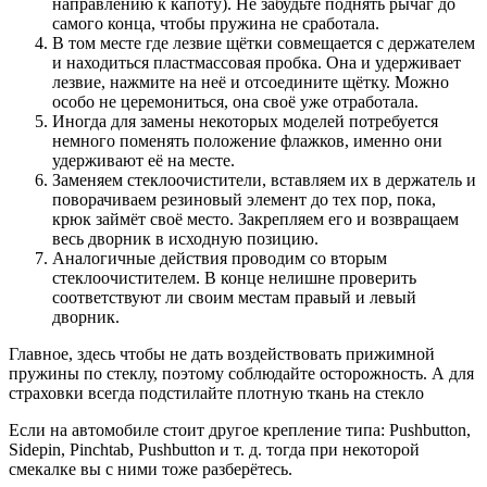
направлению к капоту). Не забудьте поднять рычаг до
самого конца, чтобы пружина не сработала.
В том месте где лезвие щётки совмещается с держателем
и находиться пластмассовая пробка. Она и удерживает
лезвие, нажмите на неё и отсоедините щётку. Можно
особо не церемониться, она своё уже отработала.
Иногда для замены некоторых моделей потребуется
немного поменять положение флажков, именно они
удерживают её на месте.
Заменяем стеклоочистители, вставляем их в держатель и
поворачиваем резиновый элемент до тех пор, пока,
крюк займёт своё место. Закрепляем его и возвращаем
весь дворник в исходную позицию.
Аналогичные действия проводим со вторым
стеклоочистителем. В конце нелишне проверить
соответствуют ли своим местам правый и левый
дворник.
Главное, здесь чтобы не дать воздействовать прижимной
пружины по стеклу, поэтому соблюдайте осторожность. А для
страховки всегда подстилайте плотную ткань на стекло
Если на автомобиле стоит другое крепление типа: Pushbutton,
Sidepin, Pinchtab, Pushbutton и т. д. тогда при некоторой
смекалке вы с ними тоже разберётесь.