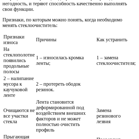
негодность, и теряют способность качественно выполнять
свои функции.
Признаки, по которым можно понять, когда необходимо
менять стеклоочиститель:
Признаки
Причины
Как устранить
износа
На
стеклополотне
1 – износилась кромка
1 – замена
появились
ленты;
стеклоочистителя;
продольные
полосы
2 – налипание
мусора к
2 – протереть ободок
каучуковой
резинок.
ленте
Лента становится
деформированной под
Очищаются не
Замена
воздействием внешних
все участки
резинового
факторов и не может
стекла
лезвия
полностью очистить
профиль
Прыгающая