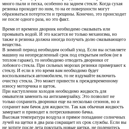
много пыли и песка, особенно на заднем стекле. Когда сухая
резинка проходит по ним, то на ее поверхности могут
образоваться потертости и трещины. Конечно, это происходит
не после одного раза, но это факт.
Время от времени дворник необходимо смазывать или
промывать водой. И это касается не только механизма, но
также и резинка должна иногда получать долю смазывающего
вещества.
В зимний период необходим особый уход. Если вы оставляете
машину на неопределенный срок под открытым небом (не в
теплом гараже), то необходимо отводить дворники от
лобового стекла. При сильных морозах резинки примерзают к
стеклу. И если в это время вам необходимо будет
воспользоваться автомобилем, то не вздумайте включить
очистку стекла. Это может привести к преждевременному
износу моторчика и щеток.
При наступлении холодов необходимо жидкость для
омывателя заменить на антизамерзайку. Это позволит не
только сохранить дворники еще на несколько сезонов, но и
сохранит вам бачок для жидкости. Так как обычная жидкость
замерзает и приводит к потрескиванию бачка.
Высокая температура воздуха и прямое попадание солнечных
лучей на щетки в два раза сокращает их срок службы. Если вы
не хотите после лета покупать новые щетки, не поленитесь