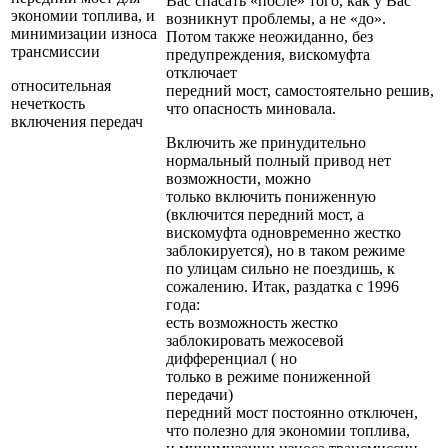
Вас спасать «после» того, как у Вас
экономии топлива, и
возникнут проблемы, а не «до».
минимизации износа
Потом также неожиданно, без
трансмиссии
предупреждения, вискомуфта
отключает
относительная
передний мост, самостоятельно решив,
нечеткость
что опасность миновала.
включения передач
Включить же принудительно
нормальный полный привод нет
возможности, можно
только включить пониженную
(включится передний мост, а
вискомуфта одновременно жестко
заблокируется), но в таком режиме
по улицам сильно не поездишь, к
сожалению. Итак, раздатка с 1996
года:
есть возможность жестко
заблокировать межосевой
дифференциал ( но
только в режиме пониженной
передачи)
передний мост постоянно отключен,
что полезно для экономии топлива,