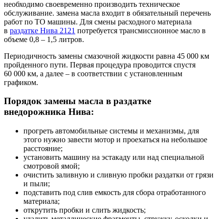
необходимо своевременно производить техническое
обслуживание. замена масла входит в обязательный перечень
работ по ТО машины. Для смены расходного материала
в
раздатке Нива 2121
потребуется трансмиссионное масло в
объеме 0,8 – 1,5 литров.
Периодичность замены смазочной жидкости равна 45 000 км
пройденного пути. Первая процедура проводится спустя
60 000 км, а далее – в соответствии с установленным
графиком.
Порядок замены масла в раздатке
внедорожника Нива:
прогреть автомобильные системы и механизмы, для
этого нужно завести мотор и проехаться на небольшое
расстояние;
установить машину на эстакаду или над специальной
смотровой ямой;
очистить заливную и сливную пробки раздатки от грязи
и пыли;
подставить под слив емкость для сбора отработанного
материала;
открутить пробки и слить жидкость;
удалить металлические фрагменты, стружку, осколки и