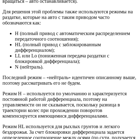
вращаться – авто останавливается).
Для решения этой проблемы также используются режимы на
раздатке, которые на авто с таким приводом часто
обозначаются как:
H (полный привод с автоматическим распределением
передаточного соотношения);
HL (полный привод с заблокированным
дифференциалом);
LL или Lo (пониженная передача раздатки с
блокировкой дифференциала);
N (нейтраль).
Последний режим – «нейтраль» идентичен описанному выше,
поэтому рассматривать его не будем.
Режим Н – используется по умолчанию и характеризуется
постоянной работой дифференциала, поэтому на
управляемости он не сказывается, поскольку разница в
траектории колес при прохождении поворотов
компенсируется имеющимися дифференциалами.
Режим HL используется для рыхлых грунтов и легкого
бездорожья. За счет блокировки дифференциала задается
определенное соотношение между осями (по сути, получается