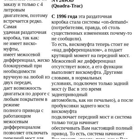
NV249OD
заказу и только с 4
(Quadra-Trac)
литровым
двигателем, поэтому
С 1996 года
эта раздаточная
встречается редко.
коробка стала системы «on-demand»
Самая
(потребителям, правда, об столь
удачная раздаточная
существенных изменениях почему-то
коробка, так как:
не сообщили).
не имеет виско-
То есть, вискомуфта теперь стоит не
муфты,
«над дифференциалом», а подает
имеет межосевой
крутящий момент на передний мост.
дифференциал, жеско
Межосевой же дифференциал
блокируемый при
отсутствует вовсе, а его функции
необходимости
выполняет вискомуфта. Другими
вручную на любой из
словами, в нормальных
двух передач,
условиях, подключен только задний
дает возможность
мост (у Вас в это время
двигаться по дороге с
заднеприводный
любым покрытием в
автомобиль, как ни печально), а после
режиме
пробуксовки заднего моста
полного привода с
вискомуфта
работающим
подключает передний мост и система
межосевым
только тогда начинает
дифференциалом
обеспечивать Вам настоящий полный
позволяет отключать
привод. То есть, система начинает
передний мост для