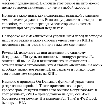
жесткое подключение). Включать этот режим на авто можно
прямо во время движения, причем на любой скорости
Но здесь важно знать, как пользоваться раздаткой с разными
механизмами управления. Если она управляется электронным
способом, то просто переводим селектор или включаем
клавишу при отпущенной педали газа
На коробке же с механическим управлением перед переходом
на другой режим нужно включить «нейтраль» на КПП и
переводить рычаг раздатки при выжатом сцеплении.
Режим LL используется при движении по сильному
бездорожью. По сути, он полностью копирует режим 4L,
описанный выше. Да и включение его не отличается –
останавливаем автомобиль, затем ставим «нейтраль» на обеих
коробках, включаем режим LL на раздатке и только после
этого включаем скорость на КПП.
Немного о приводах On-Demand с функцией управления
раздаточной коробкой. Такие применяются на ряде
кроссоверов. Раздатки таких авто обычно могут работать в
трех режимах, 2WD – привод только на одну ось, 4WD
(соответствует режиму H в приводе Full-Time) и 4WD Lock
(копирует HL).