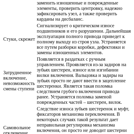
заменить изношенные и поврежденные
элементы, проверить центровку, надежно
зафиксировать узел, а также проверить
карданы на дисбаланс.
Сигнализирует о критическом износе
подшипников и его разрушении. Дальнейшая
эксплуатация полного привода приведет к
Стуки, скрежет
полному выходу из строя узла. Устраняется
все путем разборки коробки, дефектовки и
замены изношенных элементов.
Появляется в раздатках с ручным
управлением. Проявляется из-за задиров на
зубьях шестерен, износе или изгибании
Затрудненное
вилки включения. Вальцовка и задиры на
включение,
зубьях просто не дают ввести в зацепление
невозможность
шестеренки. Является такая поломка
смены ступени
следствием грубого включения привода
ранее. Устраняется поломка заменой
поврежденных частей – шестерен, вилок.
Следствие износа зубьев шестеренок и муфт,
фиксаторов механизма переключения. В
некоторых случаях такой результат дает
неправильная регулировка механизма
Самовольное
включения, он просто не доводит шестерни
отключение