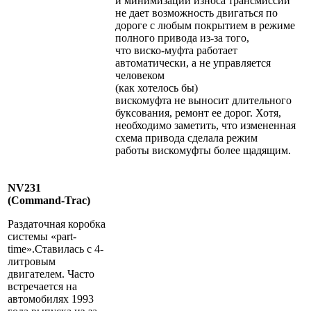
и минимизации износа трансмиссии
не дает возможность двигаться по
дороге с любым покрытием в режиме
полного привода из-за того,
что виско-муфта работает
автоматически, а не управляется
человеком
(как хотелось бы)
вискомуфта не выносит длительного
буксования, ремонт ее дорог. Хотя,
необходимо заметить, что измененная
схема привода сделала режим
работы вискомуфты более щадящим.
NV231
(Command-Trac)
Раздаточная коробка
системы «part-
time».Ставилась c 4-
литровым
двигателем. Часто
встречается на
автомобилях 1993