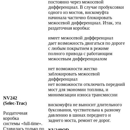
постоянно через межосевой
дифференциал. В случае пробуксовки
одного из мостов, вискомуфта
начинала частично блокировать
межосевой дифференциал. Итак, эта
раздаточная коробка:
имеет межосевой дифференциал
дает возможность двигаться по дороге
с любым покрытием в режиме
полного привода с работающим
межосевым дифференциалом
нет возможности жестко
заблокировать межосевой
дифференциал
нет возможности отключить передний
мост для экономии топлива, и
минимизации износа трансмиссии
NV242
(Selec-Trac)
вискомуфта не выносит длительного
буксования, чуствительна к разному
Раздаточная
давлению в шинах переднего и
коробка
заднего моста, ремонт ее дорог.
системы «full-time».
Ставилась только по