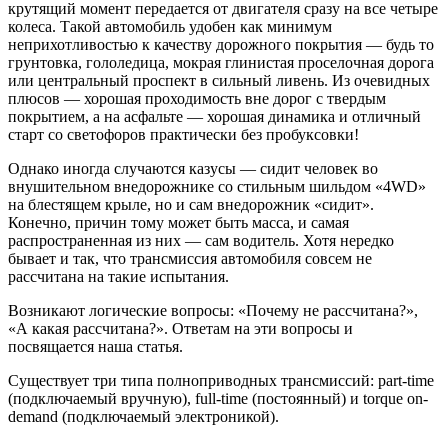
крутящий момент передается от двигателя сразу на все четыре
колеса. Такой автомобиль удобен как минимум
неприхотливостью к качеству дорожного покрытия — будь то
грунтовка, гололедица, мокрая глинистая проселочная дорога
или центральный проспект в сильный ливень. Из очевидных
плюсов — хорошая проходимость вне дорог с твердым
покрытием, а на асфальте — хорошая динамика и отличный
старт со светофоров практически без пробуксовки!
Однако иногда случаются казусы — сидит человек во
внушительном внедорожнике со стильным шильдом «4WD»
на блестящем крыле, но и сам внедорожник «сидит».
Конечно, причин тому может быть масса, и самая
распространенная из них — сам водитель. Хотя нередко
бывает и так, что трансмиссия автомобиля совсем не
рассчитана на такие испытания.
Возникают логические вопросы: «Почему не рассчитана?»,
«А какая рассчитана?». Ответам на эти вопросы и
посвящается наша статья.
Существует три типа полноприводных трансмиссий: part-time
(подключаемый вручную), full-time (постоянный) и torque on-
demand (подключаемый электроникой).