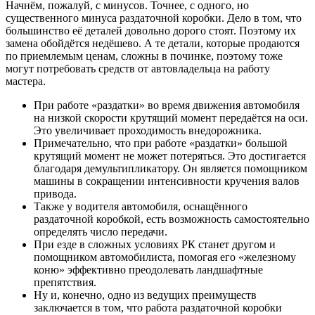
Начнём, пожалуй, с минусов. Точнее, с одного, но
существенного минуса раздаточной коробки. Дело в том, что
большинство её деталей довольно дорого стоят. Поэтому их
замена обойдётся недёшево. А те детали, которые продаются
по приемлемым ценам, сложны в починке, поэтому тоже
могут потребовать средств от автовладельца на работу
мастера.
При работе «раздатки» во время движения автомобиля
на низкой скорости крутящий момент передаётся на оси.
Это увеличивает проходимость внедорожника.
Примечательно, что при работе «раздатки» большой
крутящий момент не может потеряться. Это достигается
благодаря демультипликатору. Он является помощником
машины в сокращении интенсивности кручения валов
привода.
Также у водителя автомобиля, оснащённого
раздаточной коробкой, есть возможность самостоятельно
определять число передачи.
При езде в сложных условиях РК станет другом и
помощником автомобилиста, помогая его «железному
коню» эффективно преодолевать ландшафтные
препятствия.
Ну и, конечно, одно из ведущих преимуществ
заключается в том, что работа раздаточной коробки