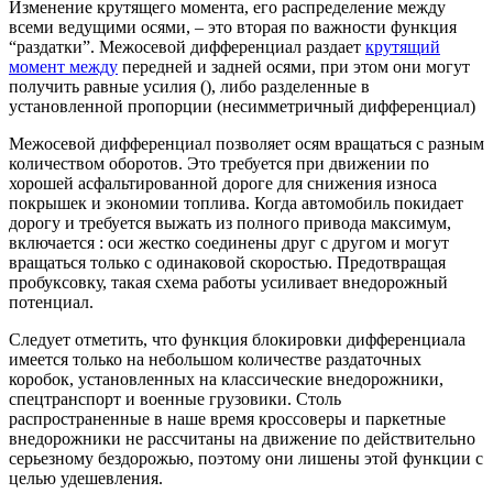
Изменение крутящего момента, его распределение между
всеми ведущими осями, – это вторая по важности функция
“раздатки”. Межосевой дифференциал раздает
крутящий
момент между
передней и задней осями, при этом они могут
получить равные усилия (), либо разделенные в
установленной пропорции (несимметричный дифференциал)
Межосевой дифференциал позволяет осям вращаться с разным
количеством оборотов. Это требуется при движении по
хорошей асфальтированной дороге для снижения износа
покрышек и экономии топлива. Когда автомобиль покидает
дорогу и требуется выжать из полного привода максимум,
включается : оси жестко соединены друг с другом и могут
вращаться только с одинаковой скоростью. Предотвращая
пробуксовку, такая схема работы усиливает внедорожный
потенциал.
Следует отметить, что функция блокировки дифференциала
имеется только на небольшом количестве раздаточных
коробок, установленных на классические внедорожники,
спецтранспорт и военные грузовики. Столь
распространенные в наше время кроссоверы и паркетные
внедорожники не рассчитаны на движение по действительно
серьезному бездорожью, поэтому они лишены этой функции с
целью удешевления.