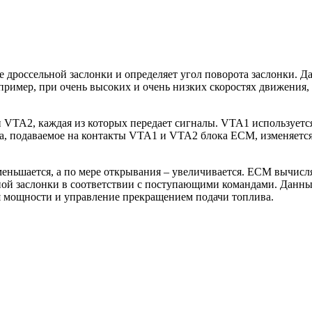
 дроссельной заслонки и определяет угол поворота заслонки. Д
пример, при очень высоких и очень низких скоростях движения,
 VTA2, каждая из которых передает сигналы. VTA1 используется
, подаваемое на контакты VTA1 и VTA2 блока ECM, изменяется 
еньшается, а по мере открывания – увеличивается. ECM вычисляе
ной заслонки в соответствии с поступающими командами. Данны
я мощности и управление прекращением подачи топлива.