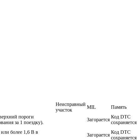
Неисправный
MIL
Память
участок
верхний пороги
Код DTC
Загорается
вания за 1 поездку).
сохраняется
или более 1,6 В в
Код DTC
Загорается
сохраняется