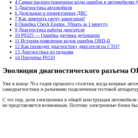
4 Самые распространенные коды ошибок в автомобилях 
5 Диагностика автомобиля
6 Дизельные и инжекторные ДВС
7 Как заменить свечу зажигания?
8 Ошибка Check Engine. Убрать за 1 минуту.
9 Диагностика работы двигателя
10 P0325 — Ошибка датчика детонации
11 История появлении кодов ошибок OBD-II
12 Как проводят диагностику двигателя на СТО?
13 Диагностика по педалям
14 Причины P0110
Эволюция диагностического разъема 
Уже в конце 70-х годов прошлого столетия, когда впервые ав
самодиагностики и разъемами подключения тестовой аппарату
С тех пор, доля электроники в общей конструкции автомобиля
не представляется возможным. Поэтому электронные блоки бы