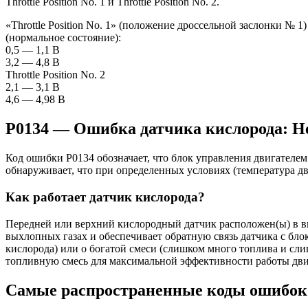
Throttle Position No. 1 и Throttle Position No. 2.
«Throttle Position No. 1» (положение дроссельной заслонки № 1
(нормальное состояние):
0,5 — 1,1 В
3,2 — 4,8 В
Throttle Position No. 2
2,1 — 3,1 В
4,6 — 4,98 В
P0134 — Ошибка датчика кислорода: Н
Код ошибки P0134 обозначает, что блок управления двигателем
обнаруживает, что при определенных условиях (температура дв
Как работает датчик кислорода?
Передней или верхний кислородный датчик расположен(ы) в вы
выхлопных газах и обеспечивает обратную связь датчика с бл
кислорода) или о богатой смеси (слишком много топлива и сли
топливную смесь для максимальной эффективности работы дви
Самые распространенные коды ошибок 