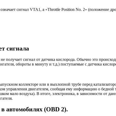
) означает сигнал VTA1, a «Throttle Position No. 2» (положение 
ет сигнала
 не получает сигнал от датчика кислорода. Обычно это происход
игателя, обороты в минуту и т.д.) поступаемые с датчика кисло
пускном коллекторе или в выхлопной трубе перед катализаторо
оком управления двигателем, сообщая ему информацию о бедной
шком мало воздуха). В итоге, электроника, в зависимости от да
гателя.
в автомобилях (OBD 2).