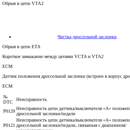
Обрыв в цепи VTA2
Чистка дроссельной заслонки
Обрыв в цепи ETA
Короткое замыкание между цепями VCTA и VTA2
ECM
Датчик положения дроссельной заслонки (встроен в корпус дро
ECM
№
Неисправность
DTC
Неисправность цепи датчика/выключателя «A» положен
P0120
дроссельной заслонки/педали
Неисправность цепи датчика/выключателя «A» положен
P0121
дроссельной заслонки/педали, связанная с диапазоном/