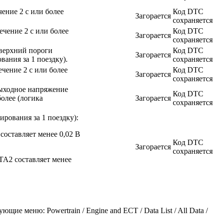
ение 2 с или более
Код DTC
Загорается
сохраняется
ечение 2 с или более
Код DTC
Загорается
сохраняется
верхний пороги
Код DTC
Загорается
вания за 1 поездку).
сохраняется
чение 2 с или более
Код DTC
Загорается
сохраняется
выходное напряжение
Код DTC
более (логика
Загорается
сохраняется
рования за 1 поездку):
оставляет менее 0,02 В
Код DTC
Загорается
сохраняется
TA2 составляет менее
 меню: Powertrain / Engine and ECT / Data List / All Data /