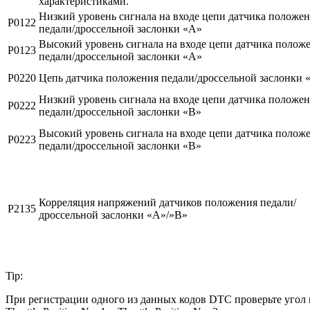
характеристиками.
Низкий уровень сигнала на входе цепи датчика положе
P0122
педали/дроссельной заслонки «A»
Высокий уровень сигнала на входе цепи датчика полож
P0123
педали/дроссельной заслонки «A»
P0220
Цепь датчика положения педали/дроссельной заслонки 
Низкий уровень сигнала на входе цепи датчика положе
P0222
педали/дроссельной заслонки «B»
Высокий уровень сигнала на входе цепи датчика полож
P0223
педали/дроссельной заслонки «B»
Корреляция напряжений датчиков положения педали/
P2135
дроссельной заслонки «A»/»B»
Tip:
При регистрации одного из данных кодов DTC проверьте угол по