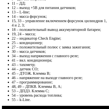
11 – ДД;
12 – выход +5В для питания датчиков;
13 – L-line;
14 – масса форсунок;
15, 33 – управление включением форсунок цилиндров 1,
4 и 2, 3;
18 – положительный вывод аккумуляторной батареи;
19, 24 – масса;
22 – индикатор Check Engine;
25 – кондиционер;
27 – положительный полюс с замка зажигания;
30 – масса датчиков;
34 – выход напряжения с главного реле;
41 – вкл. кондиционера;
43 – тахометр;
44 – датчик СО;
45 – ДТОЖ. Клемма В;
46 – напряжение на выходе главного реле;
47 – программирование;
48, 49 – ДПКВ. Клеммы В, А;
53 – ДПДЗ. Клемма С;
54 – уровень расхода топлива;
55 – k-Line.