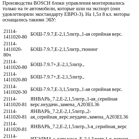
Производства BOSCH блоки управления монтировались
только на те автомобили, которые шли на экспорт (они
удовлетворяли экостандарту ЕВРО-3). На 1,5л 8 кл. моторы
оснащались такими ЭБУ:
21114-
БОШ-7.9.7,Е-2,1,5литр.,1-ая серийная верс.
1411020-80
21114-
1411020-
БОШ-7.9.7,Е-2,1,5литр.,тюнинг
80ч
21114-
БОШ-7.9.7+,Е-2,1,5литр.,
1411020-80
21114-
БОШ-7.9.7+,Е-2,1,5литр.,
1411020-80
21114-
БОШ-7.9.7,Е-3,1,5литр.,1-ая серийная верс.
1411020-30
21114-
ЯНВАРЬ_7.2,Е-2,1,5литр.,1-ая_серийная
1411020-81
верс.неудачн.,замена_А203EL36
21114-
ЯНВАРЬ_7.2,Е-2,1,5литр.,2-
1411020-81
ая_серийная_верс.неудачн.,замена_А203EL36
21114-
ЯНВАРЬ_7.2,Е-2,1,5литр.,3-я_серийная_верс
1411020-81
21114-
ИТЭЛМА,с датч.кисл.,Е-2,1,5литр,1-я_версия