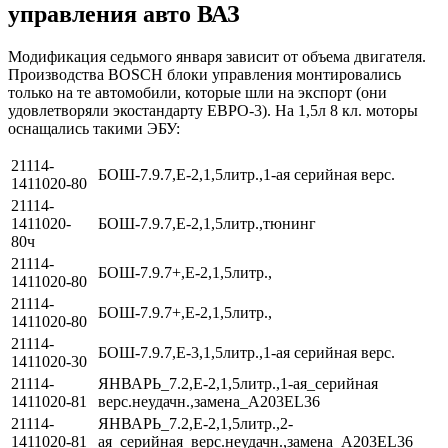
управления авто ВАЗ
Модификация седьмого января зависит от объема двигателя.
Производства BOSCH блоки управления монтировались
только на те автомобили, которые шли на экспорт (они
удовлетворяли экостандарту ЕВРО-3). На 1,5л 8 кл. моторы
оснащались такими ЭБУ:
21114-
БОШ-7.9.7,Е-2,1,5литр.,1-ая серийная верс.
1411020-80
21114-
1411020-
БОШ-7.9.7,Е-2,1,5литр.,тюнинг
80ч
21114-
БОШ-7.9.7+,Е-2,1,5литр.,
1411020-80
21114-
БОШ-7.9.7+,Е-2,1,5литр.,
1411020-80
21114-
БОШ-7.9.7,Е-3,1,5литр.,1-ая серийная верс.
1411020-30
21114-
ЯНВАРЬ_7.2,Е-2,1,5литр.,1-ая_серийная
1411020-81
верс.неудачн.,замена_А203EL36
21114-
ЯНВАРЬ_7.2,Е-2,1,5литр.,2-
1411020-81
ая_серийная_верс.неудачн.,замена_А203EL36