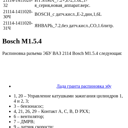
21114-1411020-
ИТЭЛМА_7.2+,Е-2,1.6L,1-
32
я_серия,новая_аппарат.верс.
21114-1411020-
BOSCH_с датч.кисл.,Е-2,дин,1,6L
30Ч
21114-1411020-
ЯНВАРЬ_7.2,без датч.кисл.,СО,1.6литр.
31Ч
Bosch M1.5.4
Распиновка разъема ЭБУ ВАЗ 2114 Bosch M1.5.4 следующая:
Лада гранта распиновка эбу
1, 20 – Управление катушками зажигания цилиндров 1,
4 и 2, 3;
3 – бензонасос;
4, 21, 26, 29 – Контакт А, С, B, D РХХ;
6 – вентилятор;
7 – ДМРВ;
9 – датчик скорости;