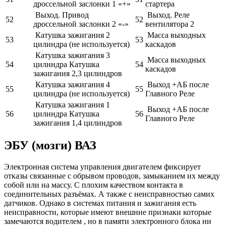
дроссельной заслонки 1 «+»
стартера
Выход. Привод
Выход. Реле
52
52
дроссельной заслонки 2 «-»
вентилятора 2
Катушка зажигания 2
Масса выходных
53
53
цилиндра (не используется)
каскадов
Катушка зажигания 3
Масса выходных
54
цилиндра Катушка
54
каскадов
зажигания 2,3 цилиндров
Катушка зажигания 4
Выход +АБ после
55
55
цилиндра (не используется)
Главного Реле
Катушка зажигания 1
Выход +АБ после
56
цилиндра Катушка
56
Главного Реле
зажигания 1,4 цилиндров
ЭБУ (мозги) ВАЗ
Электронная система управления двигателем фиксирует
отказы связанные с обрывом проводов, замыканием их между
собой или на массу. С плохим качеством контакта в
соединительных разъёмах. А также с неисправностью самих
датчиков. Однако в системах питания и зажигания есть
неисправности, которые имеют внешние признаки которые
замечаются водителем , но в памяти электронного блока ни