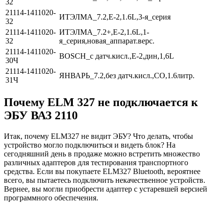
32
21114-1411020-
ИТЭЛМА_7.2,Е-2,1.6L,3-я_серия
32
21114-1411020-
ИТЭЛМА_7.2+,Е-2,1.6L,1-
32
я_серия,новая_аппарат.верс.
21114-1411020-
BOSCH_с датч.кисл.,Е-2,дин,1,6L
30Ч
21114-1411020-
ЯНВАРЬ_7.2,без датч.кисл.,СО,1.6литр.
31Ч
Почему ELM 327 не подключается к
ЭБУ ВАЗ 2110
Итак, почему ELM327 не видит ЭБУ? Что делать, чтобы
устройство могло подключиться и видеть блок? На
сегодняшний день в продаже можно встретить множество
различных адаптеров для тестирования транспортного
средства. Если вы покупаете ELM327 Bluetooth, вероятнее
всего, вы пытаетесь подключить некачественное устройств.
Вернее, вы могли приобрести адаптер с устаревшей версией
программного обеспечения.