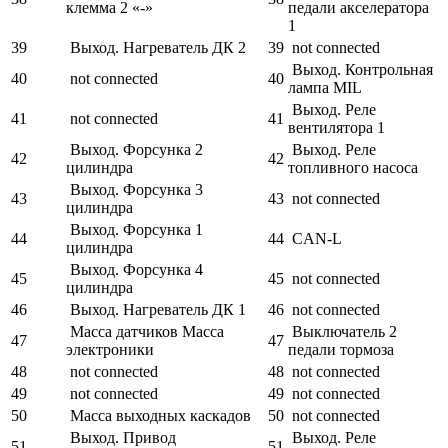
клемма 2 «-»
педали акселератора
1
39
Выход. Нагреватель ДК 2
39
not connected
Выход. Контрольная
40
not connected
40
лампа MIL
Выход. Реле
41
not connected
41
вентилятора 1
Выход. Форсунка 2
Выход. Реле
42
42
цилиндра
топливного насоса
Выход. Форсунка 3
43
43
not connected
цилиндра
Выход. Форсунка 1
44
44
CAN‑L
цилиндра
Выход. Форсунка 4
45
45
not connected
цилиндра
46
Выход. Нагреватель ДК 1
46
not connected
Масса датчиков Масса
Выключатель 2
47
47
электроники
педали тормоза
48
not connected
48
not connected
49
not connected
49
not connected
50
Масса выходных каскадов
50
not connected
Выход. Привод
Выход. Реле
51
51