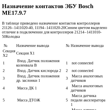
Назначение контактов ЭБУ Bosch
ME17.9.7
В таблице приведено назначение контактов контроллеров
21126 – 1411020-40, 11194 – 1411020-20Синим цветом выделено
отличие в подключении для контроллеров 21214 – 1411010-
50Колодка
№
Назначение вывода
№
Назначение вывода
Секция
Секция X1
X2
Вход. Датчик положения
1
1
not connected
коленвала B
2
Вход. Датчик кислорода 2
2
not connected
Вход. Датчик положения
Масса аналоговых
3
3
др. заслонки 1
датчиков
Масса аналоговых
4
Масса ДК 1
4
датчиков
Масса датчика
5
Масса ДТОЖ
5
педали акселератора
1
Масса датчика