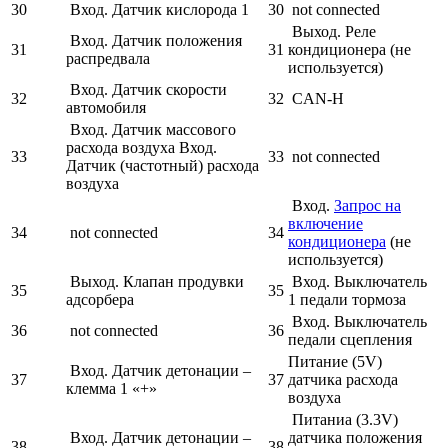
30
Вход. Датчик кислорода 1
30
not connected
Выход. Реле
Вход. Датчик положения
31
31
кондиционера (не
распредвала
используется)
Вход. Датчик скорости
32
32
CAN‑H
автомобиля
Вход. Датчик массового
расхода воздуха Вход.
33
33
not connected
Датчик (частотный) расхода
воздуха
Вход.
Запрос на
включение
34
not connected
34
кондиционера
(не
используется)
Выход. Клапан продувки
Вход. Выключатель
35
35
адсорбера
1 педали тормоза
Вход. Выключатель
36
not connected
36
педали сцепления
Питание (5V)
Вход. Датчик детонации –
37
37
датчика расхода
клемма 1 «+»
воздуха
Питаниа (3.3V)
Вход. Датчик детонации –
датчика положения
38
38