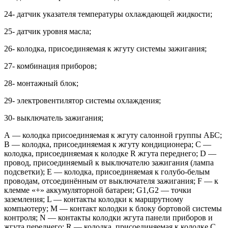
24- датчик указателя температуры охлаждающей жидкости;
25- датчик уровня масла;
26- колодка, присоединяемая к жгуту системы зажигания;
27- комбинация приборов;
28- монтажный блок;
29- электровентилятор системы охлаждения;
30- выключатель зажигания;
А — колодка присоединяемая к жгуту салонной группы АБС;
В — колодка, присоединяемая к жгуту кондиционера; С —
колодка, присоединяемая к колодке R жгута переднего; D —
провод, присоединяемый к выключателю зажигания (лампа
подсветки); Е — колодка, присоединяемая к голубо-белым
проводам, отсоединённым от выключателя зажигания; F — к
клемме «+» аккумуляторной батареи; G1,G2 — точки
заземления; L — контакты колодки к маршрутному
компьютеру; М — контакт колодки к блоку бортовой системы
контроля; N — контакты колодки жгута панели приборов и
жгута переднего; R — колодка, присоединяемая к колодке С