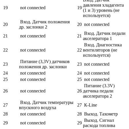
давления хладагента
19
not connected
19
(1 и 3) уровень (не
используется)
Вход. Датчик положения
20
20
not connected
др. заслонки 2
Вход. Датчик педали
21
not connected
21
акселератора 1
Вход. Диагностика
22
not connected
22
вентиляторов (не
используется)
Питание (3,3V) датчиков
23
23
not connected
положения др. заслонки
24
not connected
24
not connected
25
not connected
25
not connected
Питание (3.3V)
26
not connected
26
датчика педали
акселератора 2
Вход. Датчик температуры
27
27
К‑Line
впускного воздуха
28
not connected
28
Выход. Тахометр
Выход. Сигнал
29
not connected
29
расхода топлива