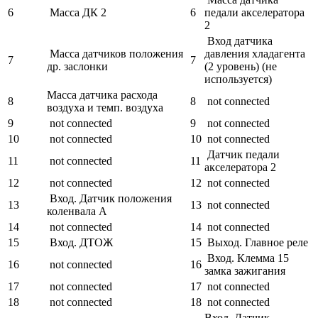
6
Масса ДК 2
6
педали акселератора
2
Вход датчика
Масса датчиков положения
давления хладагента
7
7
др. заслонки
(2 уровень) (не
используется)
Масса датчика расхода
8
8
not connected
воздуха и темп. воздуха
9
not connected
9
not connected
10
not connected
10
not connected
Датчик педали
11
not connected
11
акселератора 2
12
not connected
12
not connected
Вход. Датчик положения
13
13
not connected
коленвала А
14
not connected
14
not connected
15
Вход. ДТОЖ
15
Выход. Главное реле
Вход. Клемма 15
16
not connected
16
замка зажигания
17
not connected
17
not connected
18
not connected
18
not connected
Вход. Датчик