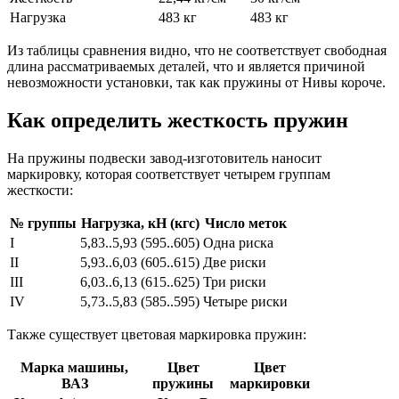
Нагрузка
483 кг
483 кг
Из таблицы сравнения видно, что не соответствует свободная
длина рассматриваемых деталей, что и является причиной
невозможности установки, так как пружины от Нивы короче.
Как определить жесткость пружин
На пружины подвески завод-изготовитель наносит
маркировку, которая соответствует четырем группам
жесткости:
№ группы
Нагрузка, кН (кгс)
Число меток
I
5,83..5,93 (595..605)
Одна риска
II
5,93..6,03 (605..615)
Две риски
III
6,03..6,13 (615..625)
Три риски
IV
5,73..5,83 (585..595)
Четыре риски
Также существует цветовая маркировка пружин:
Марка машины,
Цвет
Цвет
ВАЗ
пружины
маркировки