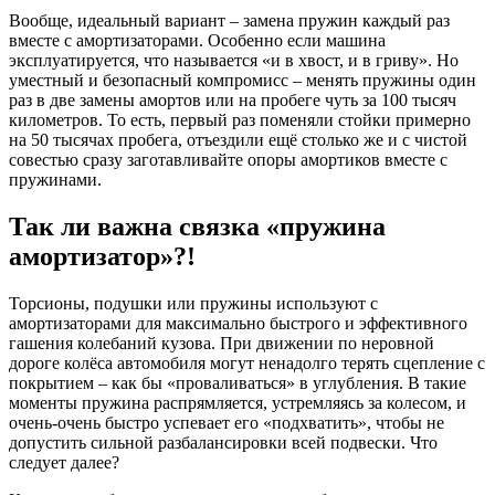
Вообще, идеальный вариант – замена пружин каждый раз
вместе с амортизаторами. Особенно если машина
эксплуатируется, что называется «и в хвост, и в гриву». Но
уместный и безопасный компромисс – менять пружины один
раз в две замены амортов или на пробеге чуть за 100 тысяч
километров. То есть, первый раз поменяли стойки примерно
на 50 тысячах пробега, отъездили ещё столько же и с чистой
совестью сразу заготавливайте опоры амортиков вместе с
пружинами.
Так ли важна связка «пружина
амортизатор»?!
Торсионы, подушки или пружины используют с
амортизаторами для максимально быстрого и эффективного
гашения колебаний кузова. При движении по неровной
дороге колёса автомобиля могут ненадолго терять сцепление с
покрытием – как бы «проваливаться» в углубления. В такие
моменты пружина распрямляется, устремляясь за колесом, и
очень-очень быстро успевает его «подхватить», чтобы не
допустить сильной разбалансировки всей подвески. Что
следует далее?