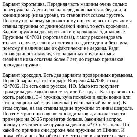
Вариант коротышка. Передняя часть машины очень сильно
перегружена. А если еще на передок вешается лебедка или
кондиционер (нива урбан), то становится совсем грустно.
Поэтому по нашему многолетнему опыту во всех случаях мы
ставим пружины от длиннобазной нивы, то есть крокодила.
Задние пружины для коротышки и крокодила одинаковые.
Пружины 4047001 (короткая база), я могу рекомендовать
только в случае, если вы постоянно ездите один и без груза,
поэтому в наличии мы их фактически не держим. Ради
справедливости замечу, что на данных пружинах моя
семейная нива откатала более 7 лет, до первых признаков
просадки пружин.
Вариант крокодил. Есть два варианта проверенных временем.
Первый вариант, это стандарт. Впереди 4047006, сзади
4247002. Но есть одно русское, НО. Мало кто покупает
крокодила для езды в одиночку или без груза. Как правило это
охота, рыбалка, 3-4 мужика, куча поклажи и ящик водки или
это внедорожный «грузовичок» (очень частый вариант). В
этом случае, на зад ставим задние пружины от нивы шевроле.
По геометрии они совершенно одинаковы, а по жесткости
примерно на 20-25 процентов больше. Законный вопрос,
почему не усиленные пружины для нивы? Ответ – цена. По
какой-то причине они дороже чем пружины от Шнивы. И
пожалуйста не забывайте о том, что если вы хотите сделать