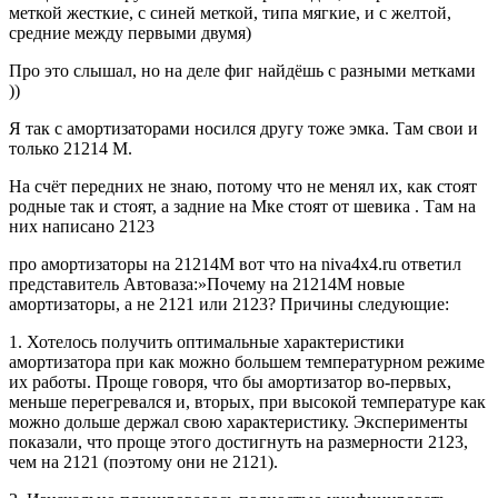
меткой жесткие, с синей меткой, типа мягкие, и с желтой,
средние между первыми двумя)
Про это слышал, но на деле фиг найдёшь с разными метками
))
Я так с амортизаторами носился другу тоже эмка. Там свои и
только 21214 М.
На счёт передних не знаю, потому что не менял их, как стоят
родные так и стоят, а задние на Мке стоят от шевика . Там на
них написано 2123
про амортизаторы на 21214М вот что на niva4x4.ru ответил
представитель Автоваза:»Почему на 21214М новые
амортизаторы, а не 2121 или 2123? Причины следующие:
1. Хотелось получить оптимальные характеристики
амортизатора при как можно большем температурном режиме
их работы. Проще говоря, что бы амортизатор во-первых,
меньше перегревался и, вторых, при высокой температуре как
можно дольше держал свою характеристику. Эксперименты
показали, что проще этого достигнуть на размерности 2123,
чем на 2121 (поэтому они не 2121).