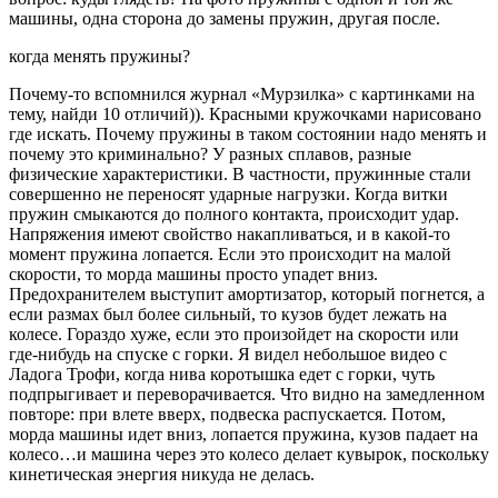
машины, одна сторона до замены пружин, другая после.
когда менять пружины?
Почему-то вспомнился журнал «Мурзилка» с картинками на
тему, найди 10 отличий)). Красными кружочками нарисовано
где искать. Почему пружины в таком состоянии надо менять и
почему это криминально? У разных сплавов, разные
физические характеристики. В частности, пружинные стали
совершенно не переносят ударные нагрузки. Когда витки
пружин смыкаются до полного контакта, происходит удар.
Напряжения имеют свойство накапливаться, и в какой-то
момент пружина лопается. Если это происходит на малой
скорости, то морда машины просто упадет вниз.
Предохранителем выступит амортизатор, который погнется, а
если размах был более сильный, то кузов будет лежать на
колесе. Гораздо хуже, если это произойдет на скорости или
где-нибудь на спуске с горки. Я видел небольшое видео с
Ладога Трофи, когда нива коротышка едет с горки, чуть
подпрыгивает и переворачивается. Что видно на замедленном
повторе: при влете вверх, подвеска распускается. Потом,
морда машины идет вниз, лопается пружина, кузов падает на
колесо…и машина через это колесо делает кувырок, поскольку
кинетическая энергия никуда не делась.