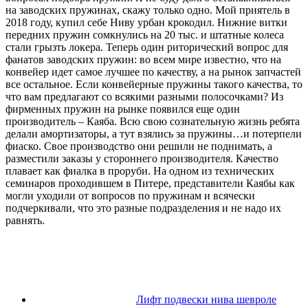
на заводских пружинах, скажу только одно. Мой приятель в
2018 году, купил себе Ниву урбан крокодил. Нижние витки
передних пружин сомкнулись на 20 тыс. и штатные колеса
стали грызть локера. Теперь один риторический вопрос для
фанатов заводских пружин: во всем мире известно, что на
конвейер идет самое лучшее по качеству, а на рынок запчастей
все остальное. Если конвейерные пружины такого качества, то
что вам предлагают со всякими разными полосочками? Из
фирменных пружин на рынке появился еще один
производитель – Каяба. Всю свою сознательную жизнь ребята
делали амортизаторы, а тут взялись за пружины…и потерпели
фиаско. Свое производство они решили не поднимать, а
разместили заказы у стороннего производителя. Качество
плавает как фиалка в проруби. На одном из технических
семинаров проходившем в Питере, представители Каябы как
могли уходили от вопросов по пружинам и всячески
подчеркивали, что это разные подразделения и не надо их
равнять.
Лифт подвески нива шевроле