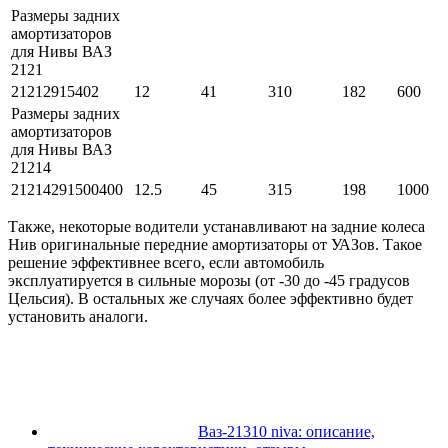
Размеры задних
амортизаторов
для Нивы ВАЗ
2121
21212915402
12
41
310
182
600
Размеры задних
амортизаторов
для Нивы ВАЗ
21214
21214291500400
12.5
45
315
198
1000
Также, некоторые водители устанавливают на задние колеса
Нив оригинальные передние амортизаторы от УАЗов. Такое
решение эффективнее всего, если автомобиль
эксплуатируется в сильные морозы (от -30 до -45 градусов
Цельсия). В остальных же случаях более эффективно будет
установить аналоги.
Ваз-21310 niva: описание,