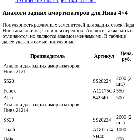
технические характеристики, отзывы
Аналоги задних амортизаторов для Нива 4×4
Популярность различных заменителей для задних стоек Лада
Нива аналогична, что и для передних. Аналоги также хоть и
отличаются, но являются взаимозаменяемыми. В таблице
далее указаны самые популярные.
Цена,
Производитель
Артикул
руб.
Аналоги для задних амортизаторов
Нива 2121
2600 (2
SS20
SS20224
шт.)
Fenox
A12175C3
550
Alca
842340
500
Аналоги для задних амортизаторов
Нива 21214
2600 (2
SS20
SS20224
шт.)
Trialli
AG01514
1000
SH40-
Hola
850