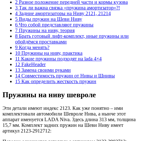
2 Разное положение передней части и кормы кузова
3 Так ли важна связка «пружина амортизатор»?!
4 Задние амортизаторы на Ниву 2121, 21214
5 Виды пружин на Шеви Ниву
6 Что собой представляют пружины
7 Пружины на ниву, теория
8 Брать готовый лифт-комплект, иные пружины или
обойдёмся проставками
9 Когда менять?
10 Пружины на ниву, практика
11 Какие пружины подходят на lada 4×4
12 FakeHeader
13 Замена своими руками
14 Совместимость пружин от Нивы и Шнивы
15 Как определить жесткость пружин
Пружины на ниву шевроле
Эти детали имеют индекс 2123. Как уже понятно – ими
комплектовали автомобили Шевроле Нива, а нынче этот
аппарат именуется LADA Niva. Здесь длина 313 мм, толщина
15,7 мм. Комплект задних пружин на Шеви Ниву имеет
артикул 2123-2912712: