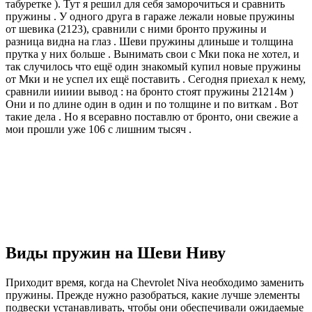
табуретке ). Тут я решил для себя заморочиться и сравнить
пружины . У одного друга в гараже лежали новые пружины
от шевика (2123), сравнили с ними бронто пружины и
разница видна на глаз . Шеви пружины длиньше и толщина
прутка у них больше . Вынимать свои с Мки пока не хотел, и
так случилось что ещё один знакомый купил новые пружины
от Мки и не успел их ещё поставить . Сегодня приехал к нему,
сравнили иииии вывод : на бронто стоят пружины 21214м )
Они и по длине один в один и по толщине и по виткам . Вот
такие дела . Но я всеравно поставлю от бронто, они свежие а
мои прошли уже 106 с лишним тысяч .
Виды пружин на Шеви Ниву
Приходит время, когда на Chevrolet Niva необходимо заменить
пружины. Прежде нужно разобраться, какие лучше элементы
подвески устанавливать, чтобы они обеспечивали ожидаемые