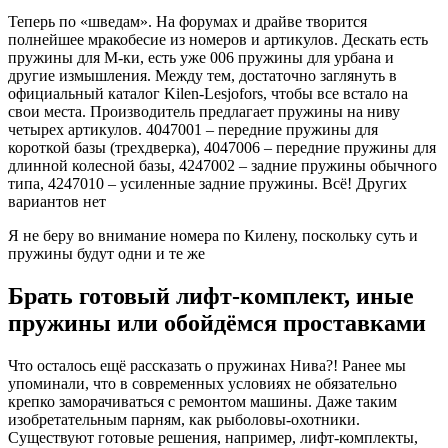
Теперь по «шведам». На форумах и драйве творится
полнейшее мракобесие из номеров и артикулов. Дескать есть
пружины для М-ки, есть уже 006 пружины для урбана и
другие измышления. Между тем, достаточно заглянуть в
официальный каталог Kilen-Lesjofors, чтобы все встало на
свои места. Производитель предлагает пружины на ниву
четырех артикулов. 4047001 – передние пружины для
короткой базы (трехдверка), 4047006 – передние пружины для
длинной колесной базы, 4247002 – задние пружины обычного
типа, 4247010 – усиленные задние пружины. Всё! Других
вариантов нет
Я не беру во внимание номера по Килену, поскольку суть и
пружины будут одни и те же
Брать готовый лифт-комплект, иные
пружины или обойдёмся проставками
Что осталось ещё рассказать о пружинах Нива?! Ранее мы
упоминали, что в современных условиях не обязательно
крепко заморачиваться с ремонтом машины. Даже таким
изобретательным парням, как рыболовы-охотники.
Существуют готовые решения, например, лифт-комплекты,