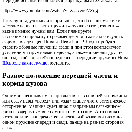
Передок оснащается деталями с артикулом 2123-2902712:
https://www.youtube.com/watch?v=X2acen6VZug
Пожалуйста, учитывайте при заказе, что бывают мягкие и
жёсткие варианты этих пружин – лучше сразу уточнять –
какие именно нужны вам! Если планируете
экспериментировать, то рекомендуем внимательно изучить
форумы владельцев Нива и Шеви Нива! Люди пробуют
ставить обычные пружины сзади и при этом комплектуют
усиленными пружинами передок, а также проводят другие
опыты, чтобы для себя определить – передние пружины Нива
Шевроле какие лучше
поставить.
Разное положение передней части и
кормы кузова
Одним из нескрываемых признаков развалившейся пружины
или сразу пары «перед» или «зад» станет чисто эстетическое
отторжение. Машина будет либо с задранным багажником,
либо с вздёрнутым вверх моторным отсеком. А то и вовсе
кузов встанет наперекос, если невзначай «закончились» по
одной пружине спереди и сзади, да ещё на разных сторонах
авто.