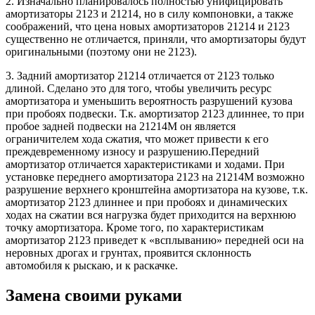
2. Изначально планировалось полностью унифицировать
амортизаторы 2123 и 21214, но в силу компоновки, а также
соображений, что цена новых амортизаторов 21214 и 2123
существенно не отличается, приняли, что амортизаторы будут
оригинальными (поэтому они не 2123).
3. Задний амортизатор 21214 отличается от 2123 только
длиной. Сделано это для того, чтобы увеличить ресурс
амортизатора и уменьшить вероятность разрушений кузова
при пробоях подвески. Т.к. амортизатор 2123 длиннее, то при
пробое задней подвески на 21214М он является
ограничителем хода сжатия, что может привести к его
преждевременному износу и разрушению.Передний
амортизатор отличается характеристиками и ходами. При
установке переднего амортизатора 2123 на 21214М возможно
разрушение верхнего кронштейна амортизатора на кузове, т.к.
амортизатор 2123 длиннее и при пробоях и динамических
ходах на сжатии вся нагрузка будет приходится на верхнюю
точку амортизатора. Кроме того, по характеристикам
амортизатор 2123 приведет к «всплыванию» передней оси на
неровных дрогах и грунтах, проявится склонность
автомобиля к рыскаю, и к раскачке.
Замена своими руками