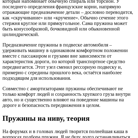
который напоминает обычную спираль или торсион. У
последнего определения французские корни, напрямую
отражающие предназначение детали – дословно переводится,
как «скручивание» или «кручение». Обычно сечение этого
стержня круглое или прямоугольное. Сама пружина может
быть конусообразной, бочковидной или обыкновенной
цилиндрической.
Предназначение пружины в подвеске автомобиля –
удерживать машину в одинаковом комфортном положении
вместе с пассажиром и грузами вне зависимости от
характеристик дороги, по которой транспортное средство
передвигается. Этот узел сменил рессорную подвеску и,
примерно с середины прошлого века, остаётся наиболее
подходящим для использования.
Совместно с амортизаторами пружины обеспечивают не
только комфорт людей и сохранность хрупкого груза внутри
авто, но и существенно влияют на поведение машины на
дороге и безопасность передвижения в целом.
Пружины на ниву, теория
На форумах и в головах людей творится полнейшая каша в
вопросах подбора пружин. Я не буду долго останавливаться