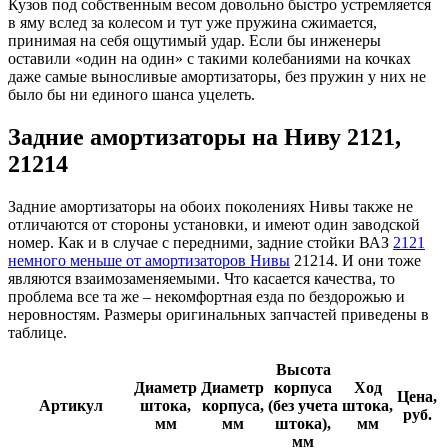
Кузов под собственным весом довольно быстро устремляется
в яму вслед за колесом и тут уже пружина сжимается,
принимая на себя ощутимый удар. Если бы инженеры
оставили «один на один» с такими колебаниями на кочках
даже самые выносливые амортизаторы, без пружин у них не
было бы ни единого шанса уцелеть.
Задние амортизаторы на Ниву 2121,
21214
Задние амортизаторы на обоих поколениях Нивы также не
отличаются от стороны установки, и имеют один заводской
номер. Как и в случае с передними, задние стойки ВАЗ
2121
немного меньше от амортизаторов Нивы
21214. И они тоже
являются взаимозаменяемыми. Что касается качества, то
проблема все та же – некомфортная езда по бездорожью и
неровностям. Размеры оригинальных запчастей приведены в
таблице.
Высота
Диаметр
Диаметр
корпуса
Ход
Цена,
Артикул
штока,
корпуса,
(без учета
штока,
руб.
мм
мм
штока),
мм
мм