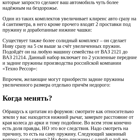
которые запросто сделают ваш автомобиль чуть более
надёжным на бездорожье.
Один из таких комплектов увеличивает клиренс авто сразу на
4 сантиметра, в него кроме прочего входят 2 проставки под
пружину и доработанные нижние чашки:
Существует также более солидный комплект – он сделает
Ниву сразу на 5 см выше за счёт увеличенных пружин.
Подойдёт он на любую машину семейства от ВАЗ 2121 до
ВАЗ 21214. Данный набор включает по 2 усиленные передние
и задние пружины производства российской компании
«Техно Рессор»:
Впрочем, желающие могут приобрести задние пружины
увеличенного размера отдельно причём недорого:
Когда менять?
Обращусь к цитатам из форумов: смотрите как относительно
земли у вас находится нижний рычаг, замерьте расстояние от
края колеса до арки и тому подобное. Во всем этом конечно
есть доля правды, НО это все следствия. Надо смотреть на
причину, то есть на саму пружину. Следующий законный
вопрос: куды глядеть? На фото пружины с одной и той же