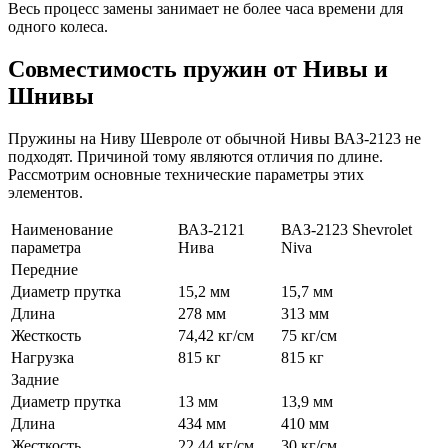
Весь процесс замены занимает не более часа времени для
одного колеса.
Совместимость пружин от Нивы и
Шнивы
Пружины на Ниву Шевроле от обычной Нивы ВАЗ-2123 не
подходят. Причиной тому являются отличия по длине.
Рассмотрим основные технические параметры этих
элементов.
Наименование
ВАЗ-2121
ВАЗ-2123 Shevrolet
параметра
Нива
Niva
Передние
Диаметр прутка
15,2 мм
15,7 мм
Длина
278 мм
313 мм
Жесткость
74,42 кг/см
75 кг/см
Нагрузка
815 кг
815 кг
Задние
Диаметр прутка
13 мм
13,9 мм
Длина
434 мм
410 мм
Жесткость
22,44 кг/см
30 кг/см