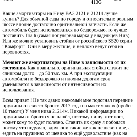
413G
Какие амортизаторы на Ниву ВАЗ 2121 и 21214 лучше
купить? Для обычной езды по городу и относительно ровным
шоссе вполне достаточно оригинальной запчасти. Если же
автомобиль будет использоваться по бездорожью, то лучше
поставить Trialli (самая популярная марка у владельцев Нив).
Или же можно установить стойки от российского SS20 серии
“Комфорт”. Они в меру жесткие, и неплохо ведут себя на
неровностях.
Меняют же амортизаторы на Ниве в зависимости от их
состояния.
Как правильно, оригинальная стойка служит не
слишком долго – до 50 тыс. км. А при эксплуатации
автомобиля по бездорожью и плохим дорогам срок
уменьшается в зависимости от интенсивности их
использования.
Всем привет ! Не так давно знакомый мне подогнал передние
пружины от своего Бронто 2017 года на максималках (пробег
10 тысяч)) У меня нива 21214м. Никакой информации по
пружинам от бронто я не нашёл, поэтому пишу этот пост,
может кому то будет полезно. Ставить их сразу я побоялся
потому что подумал, вдруг они такие же как не шеви ниве, а
ездить на пружинах от шевика то ещё удовольствие (как на