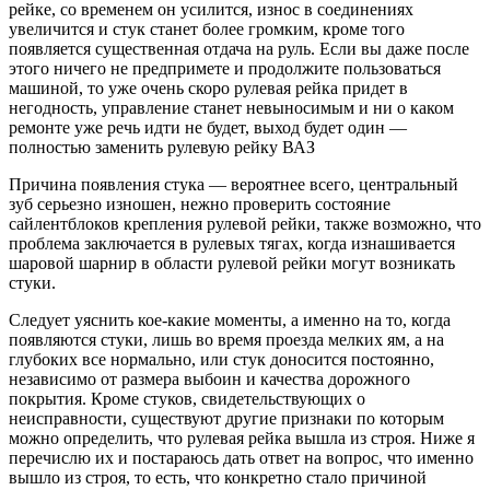
рейке, со временем он усилится, износ в соединениях
увеличится и стук станет более громким, кроме того
появляется существенная отдача на руль. Если вы даже после
этого ничего не предпримете и продолжите пользоваться
машиной, то уже очень скоро рулевая рейка придет в
негодность, управление станет невыносимым и ни о каком
ремонте уже речь идти не будет, выход будет один —
полностью заменить рулевую рейку ВАЗ
Причина появления стука — вероятнее всего, центральный
зуб серьезно изношен, нежно проверить состояние
сайлентблоков крепления рулевой рейки, также возможно, что
проблема заключается в рулевых тягах, когда изнашивается
шаровой шарнир в области рулевой рейки могут возникать
стуки.
Следует уяснить кое-какие моменты, а именно на то, когда
появляются стуки, лишь во время проезда мелких ям, а на
глубоких все нормально, или стук доносится постоянно,
независимо от размера выбоин и качества дорожного
покрытия. Кроме стуков, свидетельствующих о
неисправности, существуют другие признаки по которым
можно определить, что рулевая рейка вышла из строя. Ниже я
перечислю их и постараюсь дать ответ на вопрос, что именно
вышло из строя, то есть, что конкретно стало причиной