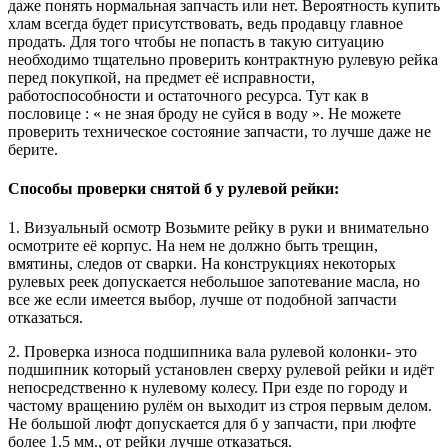
даже понять нормальная запчасть или нет. Вероятность купить
хлам всегда будет присутствовать, ведь продавцу главное
продать. Для того чтобы не попасть в такую ситуацию
необходимо тщательно проверить контрактную рулевую рейка
перед покупкой, на предмет её исправности,
работоспособности и остаточного ресурса. Тут как в
пословице : « не зная броду не суйся в воду ». Не можете
проверить техническое состояние запчасти, то лучше даже не
берите.
Способы проверки снятой б у рулевой рейки:
1. Визуальный осмотр Возьмите рейку в руки и внимательно
осмотрите её корпус. На нем не должно быть трещин,
вмятины, следов от сварки. На конструкциях некоторых
рулевых реек допускается небольшое запотевание масла, но
все же если имеется выбор, лучше от подобной запчасти
отказаться.
2. Проверка износа подшипника вала рулевой колонки- это
подшипник который установлен сверху рулевой рейки и идёт
непосредственно к нулевому колесу. При езде по городу и
частому вращению рулём он выходит из строя первым делом.
Не большой люфт допускается для б у запчасти, при люфте
более 1.5 мм., от рейки лучше отказаться.