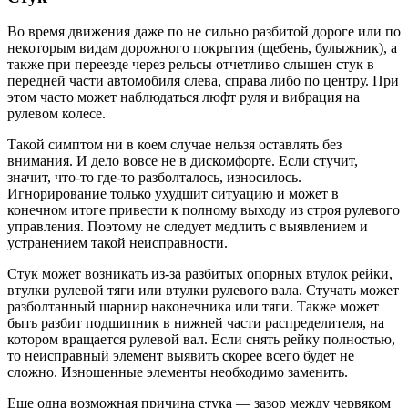
Во время движения даже по не сильно разбитой дороге или по
некоторым видам дорожного покрытия (щебень, булыжник), а
также при переезде через рельсы отчетливо слышен стук в
передней части автомобиля слева, справа либо по центру. При
этом часто может наблюдаться люфт руля и вибрация на
рулевом колесе.
Такой симптом ни в коем случае нельзя оставлять без
внимания. И дело вовсе не в дискомфорте. Если стучит,
значит, что-то где-то разболталось, износилось.
Игнорирование только ухудшит ситуацию и может в
конечном итоге привести к полному выходу из строя рулевого
управления. Поэтому не следует медлить с выявлением и
устранением такой неисправности.
Стук может возникать из-за разбитых опорных втулок рейки,
втулки рулевой тяги или втулки рулевого вала. Стучать может
разболтанный шарнир наконечника или тяги. Также может
быть разбит подшипник в нижней части распределителя, на
котором вращается рулевой вал. Если снять рейку полностью,
то неисправный элемент выявить скорее всего будет не
сложно. Изношенные элементы необходимо заменить.
Еще одна возможная причина стука — зазор между червяком