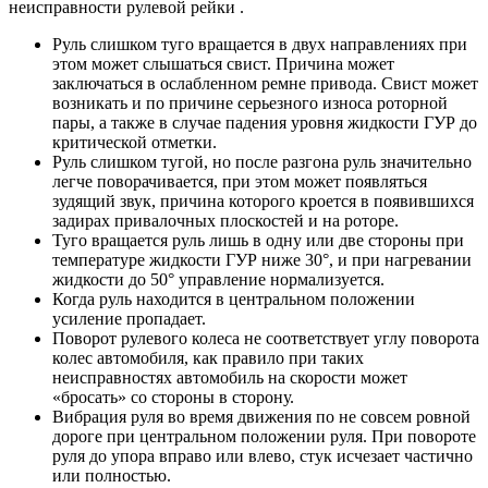
неисправности рулевой рейки .
Руль слишком туго вращается в двух направлениях при
этом может слышаться свист. Причина может
заключаться в ослабленном ремне привода. Свист может
возникать и по причине серьезного износа роторной
пары, а также в случае падения уровня жидкости ГУР до
критической отметки.
Руль слишком тугой, но после разгона руль значительно
легче поворачивается, при этом может появляться
зудящий звук, причина которого кроется в появившихся
задирах привалочных плоскостей и на роторе.
Туго вращается руль лишь в одну или две стороны при
температуре жидкости ГУР ниже 30°, и при нагревании
жидкости до 50° управление нормализуется.
Когда руль находится в центральном положении
усиление пропадает.
Поворот рулевого колеса не соответствует углу поворота
колес автомобиля, как правило при таких
неисправностях автомобиль на скорости может
«бросать» со стороны в сторону.
Вибрация руля во время движения по не совсем ровной
дороге при центральном положении руля. При повороте
руля до упора вправо или влево, стук исчезает частично
или полностью.