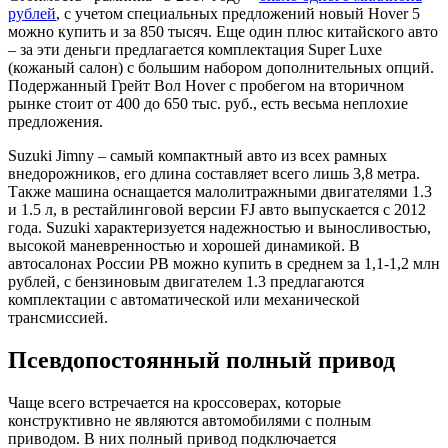
рублей
, с учетом специальных предложений новый Hover 5
можно купить и за 850 тысяч. Еще один плюс китайского авто
– за эти деньги предлагается комплектация Super Luxe
(кожаный салон) с большим набором дополнительных опций.
Подержанный Грейт Вол Hover с пробегом на вторичном
рынке стоит от 400 до 650 тыс. руб., есть весьма неплохие
предложения.
Suzuki Jimny – самый компактный авто из всех рамных
внедорожников, его длина составляет всего лишь 3,8 метра.
Также машина оснащается малолитражными двигателями 1.3
и 1.5 л, в рестайлинговой версии FJ авто выпускается с 2012
года. Suzuki характеризуется надежностью и выносливостью,
высокой маневренностью и хорошей динамикой. В
автосалонах России РВ можно купить в среднем за 1,1-1,2 млн
рублей, с бензиновым двигателем 1.3 предлагаются
комплектации с автоматической или механической
трансмиссией.
Псевдопостоянный полный привод
Чаще всего встречается на кроссоверах, которые
конструктивно не являются автомобилями с полным
приводом. В них полный привод подключается