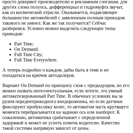
просто доверяют производителю и рекламным слоганам, для
других слова полуось, дифференциал и гидромуфта звучат,
как из космической отрасли. Оказывается, подавляющее
большинство автомобилей с заявленным полным приводом
такового не имеют. Как же так получается? Сейчас
разберемся. Условно можно выделить следующие типы
приводов:
Part Time;
On Demand;
Full Time City;
Full Time Everywhere.
А теперь подробно о каждом, дабы быть в теме и не
попадаться на крючок автодилеров.
Вариант On Demand по принципу схож с предыдущим, но его
можно назвать интеллектуальным, если хотите, это умный
автоматизированный Part Time. В обычных условиях вы за
рулем переднеприводного внедорожника, но если датчики
фиксируют пробуксовку колес, то автоматом часть крутящего
момента перебрасывается на заднюю ось или наоборот. К
сожалению, автоматика срабатывает с определенной
задержкой и может не успеть помочь водителю. Качество
такой системы напрямую зависит от цены.