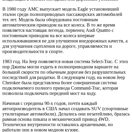
В 1980 году АМС выпускает модель Eagle установивший
эталон среди полноприводных пассажирских автомобилей
тех лет. Модель была оборудована постоянным
автоматическим приводом на все колеса. В то же время
появляется настоящая легенда, первенец Audi Quattro с
постоянным приводом на все колеса впервые
использовавшимся не для улучшения внедорожных качеств, а
для улучшения сцепления на дороге, управляемости и
производительности в спорте.
1983 год. На Jeep появляется новая система Select-Trac. С этих
пор Джипы могли ездить в полноприводном варианте на
большой скорости по обычным дорогам без разрушительных
последствий для раздатки. В следующем году, на новом Jeep
Cherokee была представлена более совершенная система
подключаемого полного привода Command-Trac, которая
позволила подключать передний мост на ходу.
Начиная с середины 90-х годов, почти каждый
автопроизводитель в США начал создавать SUV (спортивные
утилитарные автомобили). Делались они незатейливо, бралась
рамная основа пикапа и механический привод 4WD.
Технически внутренности оставались архаичными, но
работали они в новом модном кузове.