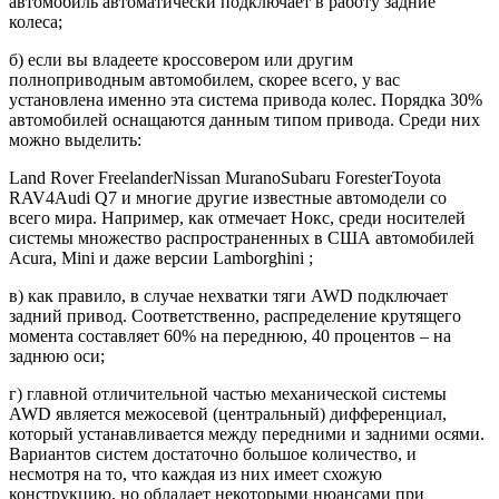
автомобиль автоматически подключает в работу задние
колеса;
б) если вы владеете кроссовером или другим
полноприводным автомобилем, скорее всего, у вас
установлена именно эта система привода колес. Порядка 30%
автомобилей оснащаются данным типом привода. Среди них
можно выделить:
Land Rover FreelanderNissan MuranoSubaru ForesterToyota
RAV4Audi Q7 и многие другие известные автомодели со
всего мира. Например, как отмечает Нокс, среди носителей
системы множество распространенных в США автомобилей
Acura, Mini и даже версии Lamborghini ;
в) как правило, в случае нехватки тяги AWD подключает
задний привод. Соответственно, распределение крутящего
момента составляет 60% на переднюю, 40 процентов – на
заднюю оси;
г) главной отличительной частью механической системы
AWD является межосевой (центральный) дифференциал,
который устанавливается между передними и задними осями.
Вариантов систем достаточно большое количество, и
несмотря на то, что каждая из них имеет схожую
конструкцию, но обладает некоторыми нюансами при