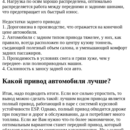
4. Нагрузка по осям хорошо распределена, оптимально
распределяется работа между передними и задними шинами,
что предотвращает их быстрый износ.
Недостатки заднего привода:
1. Дороговизна в производстве, что отражается на конечной
цене автомобиля.
2. Автомобили с задним типом привода тяжелее, у них, как
правило, всегда расположен по центру кузову тоннель,
съедающий полезный объем салона, и уменьшающий комфорт
задних пассажиров.
3. Проходимость в условиях снега и грязи хуже, чем у
переднее- или полноприводных машин.
4. Склонность к заносу задней оси авто.
Какой привод автомобиля лучше?
Итак, надо подводить итоги. Если все сильно упростить, то
вывод можно сделать такой: лучшим видом привода является
полный привод, работающий в паре с системой курсовой
устойчивости ESP. Однако, полный привод обходится дороже
при покупке и дорог в обслуживании, да и потребляет много
топлива. Если же Вам нужно что-то более экономичное, то
оптимальным вариантом станет передний привод, который
обладает идеальным сочетанием характеристик. Ну а задний