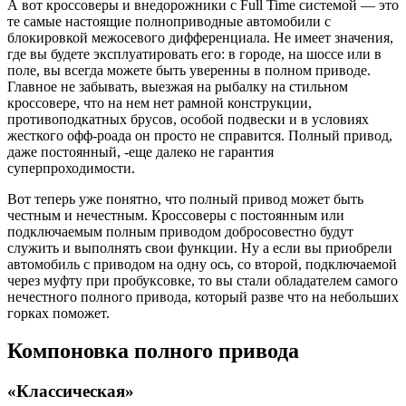
А вот кроссоверы и внедорожники с Full Time системой — это
те самые настоящие полноприводные автомобили с
блокировкой межосевого дифференциала. Не имеет значения,
где вы будете эксплуатировать его: в городе, на шоссе или в
поле, вы всегда можете быть уверенны в полном приводе.
Главное не забывать, выезжая на рыбалку на стильном
кроссовере, что на нем нет рамной конструкции,
противоподкатных брусов, особой подвески и в условиях
жесткого офф-роада он просто не справится. Полный привод,
даже постоянный, -еще далеко не гарантия
суперпроходимости.
Вот теперь уже понятно, что полный привод может быть
честным и нечестным. Кроссоверы с постоянным или
подключаемым полным приводом добросовестно будут
служить и выполнять свои функции. Ну а если вы приобрели
автомобиль с приводом на одну ось, со второй, подключаемой
через муфту при пробуксовке, то вы стали обладателем самого
нечестного полного привода, который разве что на небольших
горках поможет.
Компоновка полного привода
«Классическая»