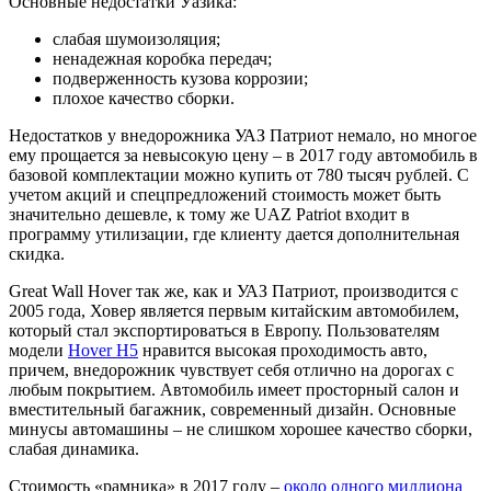
Основные недостатки Уазика:
слабая шумоизоляция;
ненадежная коробка передач;
подверженность кузова коррозии;
плохое качество сборки.
Недостатков у внедорожника УАЗ Патриот немало, но многое
ему прощается за невысокую цену – в 2017 году автомобиль в
базовой комплектации можно купить от 780 тысяч рублей. С
учетом акций и спецпредложений стоимость может быть
значительно дешевле, к тому же UAZ Patriot входит в
программу утилизации, где клиенту дается дополнительная
скидка.
Great Wall Hover так же, как и УАЗ Патриот, производится с
2005 года, Ховер является первым китайским автомобилем,
который стал экспортироваться в Европу. Пользователям
модели
Hover H5
нравится высокая проходимость авто,
причем, внедорожник чувствует себя отлично на дорогах с
любым покрытием. Автомобиль имеет просторный салон и
вместительный багажник, современный дизайн. Основные
минусы автомашины – не слишком хорошее качество сборки,
слабая динамика.
Стоимость «рамника» в 2017 году –
около одного миллиона