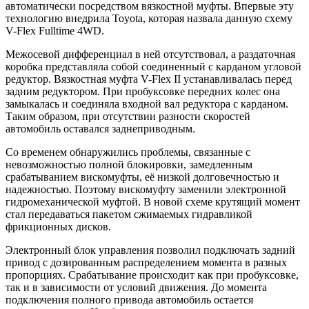
автоматически посредством вязкостной муфты. Впервые эту
технологию внедрила Toyota, которая назвала данную схему
V-Flex Fulltime 4WD.
Межосевой дифференциал в ней отсутствовал, а раздаточная
коробка представляла собой соединенный с карданом угловой
редуктор. Вязкостная муфта V-Flex II устанавливалась перед
задним редуктором. При пробуксовке передних колес она
замыкалась и соединяла входной вал редуктора с карданом.
Таким образом, при отсутствии разности скоростей
автомобиль оставался заднеприводным.
Со временем обнаружились проблемы, связанные с
невозможностью полной блокировки, замедленным
срабатыванием вискомуфты, её низкой долговечностью и
надежностью. Поэтому вискомуфту заменили электронной
гидромеханической муфтой. В новой схеме крутящий момент
стал передаваться пакетом сжимаемых гидравликой
фрикционных дисков.
Электронный блок управления позволил подключать задний
привод с дозированным распределением момента в разных
пропорциях. Срабатывание происходит как при пробуксовке,
так и в зависимости от условий движения. До момента
подключения полного привода автомобиль остается