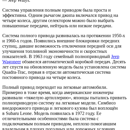
— Jeep Willys.
Система управления полным приводом была проста и
эффективна. Одним рычагом джипа включался привод на
четыре колеса, другим селектором можно было выбрать
повышенные передачи, нейтраль или низкие передачи.
Система полного привода развивалась на протяжении 1950-х
и 1960-х годов. Появились внешние блокировки передних
ступиц, давшие возможность отключения передней оси для
улучшения топливной экономичности и скоростных
показателей. В 1963 году семейный полноприводный
Jeep
Wagoneer
обзавелся автоматической коробкой передач. Десять
лет спустя на обновленную модель была установлена система
Quadra-Trac, первая в отрасли автоматическая система
постоянного привода на четыре колеса.
Полный привод переходит на легковые автомобили.
Примерно в тоже время, когда американские инженеры
развивали «тяжелую артиллерию», японцы пытались привить
полноприводную систему на легковые модели. Симбиоз
внедорожного привода и легкового кузова был воплощён
в Subaru Leone. Модель появилась в 1972 году. Ее
отличительными особенностями была система с
подключаемым полным приводом, неплохо помогавшим
владельцам в плохих погодных или дорожных условиях.