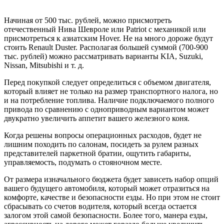
Начиная от 500 тыс. рублей, можно присмотреть
отечественный Нива Шевроле или Patriot с механикой или
присмотреться к азиатским Hover. Не на много дороже будут
стоить Renault Duster. Располагая большей суммой (700-900
тыс. рублей) можно рассматривать варианты KIA, Suzuki,
Nissan, Mitsubishi и т. д.
Перед покупкой следует определиться с объемом двигателя,
который влияет не только на размер транспортного налога, но
и на потребление топлива. Наличие подключаемого полного
привода по сравнению с одноприводным вариантом может
двукратно увеличить аппетит вашего железного коня.
Когда решены вопросы операционных расходов, будет не
лишним походить по салонам, посидеть за рулем разных
представителей паркетной братии, ощутить габариты,
управляемость, подумать о стояночном месте.
От размера изначального бюджета будет зависеть набор опций
вашего будущего автомобиля, который может отразиться на
комфорте, качестве и безопасности езды. Но при этом не стоит
сбрасывать со счетов водителя, который всегда остается
залогом этой самой безопасности. Более того, манера езды,