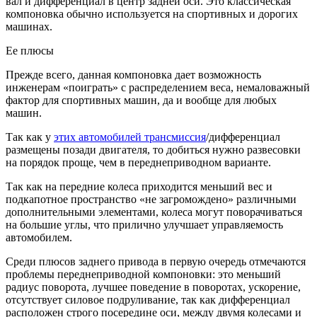
вал и дифференциал в центр задней оси. Это классическая
компоновка обычно используется на спортивных и дорогих
машинах.
Ее плюсы
Прежде всего, данная компоновка дает возможность
инженерам «поиграть» с распределением веса, немаловажный
фактор для спортивных машин, да и вообще для любых
машин.
Так как у
этих автомобилей трансмиссия
/дифференциал
размещены позади двигателя, то добиться нужно развесовки
на порядок проще, чем в переднеприводном варианте.
Так как на передние колеса приходится меньший вес и
подкапотное пространство «не загромождено» различными
дополнительными элементами, колеса могут поворачиваться
на большие углы, что прилично улучшает управляемость
автомобилем.
Среди плюсов заднего привода в первую очередь отмечаются
проблемы переднеприводной компоновки: это меньший
радиус поворота, лучшее поведение в поворотах, ускорение,
отсутствует силовое подруливание, так как дифференциал
расположен строго посередине оси, между двумя колесами и