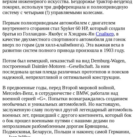
верхом инженерного искусства. Бездорожье трактор-вездеход
покорял, используя три дифференциала и полноприводную
систему с четырьмя (!) управляемыми колесами.
Первым полноприводным автомобилем с двигателем
внутреннего сгорания стал Spyker 60 HP, который создали
братья из Голландии- Якобус и Хэндрик-Ян
Спайкер
, в
качестве двухместного спортивного автомобиля для гонок
вверх по горам (для хилл-клаймбинга). Эта важная веха в
развитии систем полного привода произошла в 1903 году.
Потом был немецкий, неказистый на вид Dernburg-Wagen,
построенный Daimler-Motoren –Gesellschaft. За ним
последовала целая плеяда различных прототипов и поисков
надежной, неприхотливой и оптимальной конструкции.
В предвоенные годы, перед Второй мировой войной,
Mercedes-Benz, в сотрудничестве с BMW, работали над
военной серией «G». Попытки вознаграждались созданием
необычных и уникальных автомобилей. Но настоящую,
заслуженную славу получил другой легендарный автомобиль
военных лет, пришедший с другого континента, который бок
о бок прошел военными путями с нашими дедами по
непролазным разбомбленным дорогам Брянщины,
Подмосковья, Беларуси, Польши и наконец самой Германии,