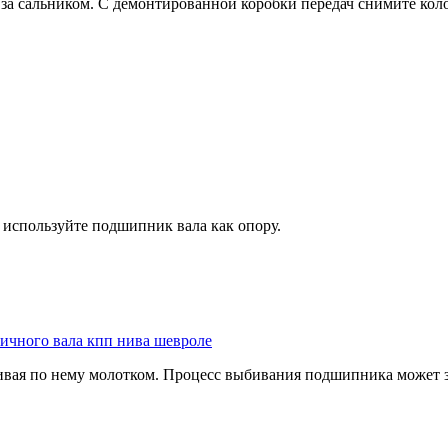
а сальником. С демонтированной коробки передач снимите колок
 используйте подшипник вала как опору.
ичного вала кпп нива шевроле
ивая по нему молотком. Процесс выбивания подшипника может за