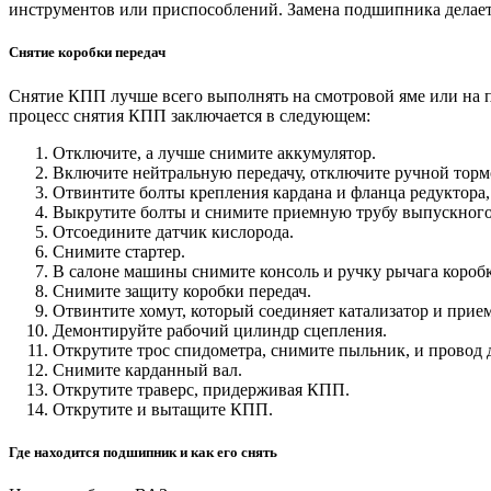
инструментов или приспособлений. Замена подшипника делается
Снятие коробки передач
Снятие КПП лучше всего выполнять на смотровой яме или на п
процесс снятия КПП заключается в следующем:
Отключите, а лучше снимите аккумулятор.
Включите нейтральную передачу, отключите ручной тормо
Отвинтите болты крепления кардана и фланца редуктора,
Выкрутите болты и снимите приемную трубу выпускного
Отсоедините датчик кислорода.
Снимите стартер.
В салоне машины снимите консоль и ручку рычага коробк
Снимите защиту коробки передач.
Отвинтите хомут, который соединяет катализатор и прие
Демонтируйте рабочий цилиндр сцепления.
Открутите трос спидометра, снимите пыльник, и провод д
Снимите карданный вал.
Открутите траверс, придерживая КПП.
Открутите и вытащите КПП.
Где находится подшипник и как его снять