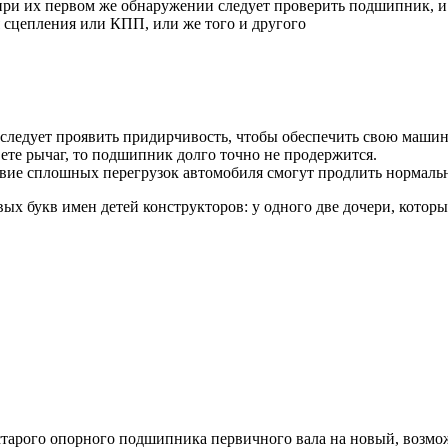
ри их первом же обнаружении следует проверить подшипник, и е
 сцепления или КПП, или же того и другого
 следует проявить придирчивость, чтобы обеспечить свою маши
ете рычаг, то подшипник долго точно не продержится.
твие сплошных перегрузок автомобиля смогут продлить нормальн
х букв имен детей конструкторов: у одного две дочери, которые
тарого опорного подшипника первичного вала на новый, возмож