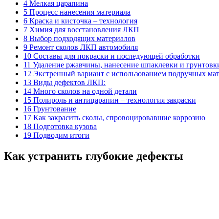
4 Мелкая царапина
5 Процесс нанесения материала
6 Краска и кисточка – технология
7 Химия для восстановления ЛКП
8 Выбор подходящих материалов
9 Ремонт сколов ЛКП автомобиля
10 Составы для покраски и последующей обработки
11 Удаление ржавчины, нанесение шпаклевки и грунтовк
12 Экстренный вариант с использованием подручных ма
13 Виды дефектов ЛКП:
14 Много сколов на одной детали
15 Полироль и антицарапин – технология закраски
16 Грунтование
17 Как закрасить сколы, спровоцировавшие коррозию
18 Подготовка кузова
19 Подводим итоги
Как устранить глубокие дефекты