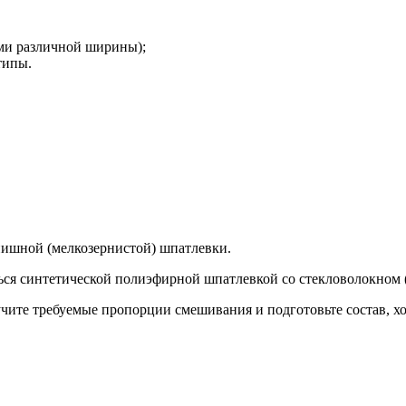
ями различной ширины);
типы.
нишной (мелкозернистой) шпатлевки.
ься синтетической полиэфирной шпатлевкой со стекловолокном 
учите требуемые пропорции смешивания и подготовьте состав, 