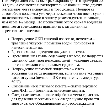
Полимеризация самых быстрых акрилов длится примерно 20-
30 дней, а сольвенты и растворители из большинства других
материалов могут испаряться и того дольше. Полировка
автомобиля возможна уже через несколько часов после сушки,
но использовать химию и защиту рекомендуется не раньше,
чем через 1-2 месяца. По прошествии этого срока у водителя
появляется возможность применить к загрязнениям
агрессивные вещества:
Повреждение ЛКП гашеной известью, цементом –
травление уксусом, промывка водой, полировка и
нанесение защиты.
Брызги смолы – средство для удаления смол.
Промышленная пыль, содержащая железо, не поддается
удалению уже через несколько дней – удаление свежих
пятен возможно специальным средством.
Повреждение тормозной жидкостью – блеск
восстанавливается полиролями, вспучивание устраняет
часовая сушка (печь или ИК-излучатель, температура –
60°C).
Окисление из-за птичьего помета – снятие верхнего
слоя ЛКП шлифованием, нанесение защиты.
Следы насекомых – после обработки места средством
для удаления насекомых и их следов нужно провести
многократное обезжиривание спиртосодержащим