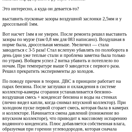
Это интересно, а куда он девается-то?
выставить пусковые зазоры воздушной заслонки 2,5мм и у
дроссельной 1мм.
Вот насчет 1мм я не уверен. После ремонта решил выставить
зазоры по мурзе (там 0,8 мм для 083 написано). Воздушная в
норме была, дроссельная меньше. Увеличил — стала
заводиться с 3-5 раза! Стал вслепую убавлять по полоборота в
день (дни уже теплые стали и проблема заметна была только
по утрам). Вобщем успел 2 витка убавить и потеплело по
ночам. При температуре выше 0 заводится с первого раза.
Решил прекратить эксперименты до холодов.
По поводу причин в теории. ДВС в принципе работает на
парах бензина. После заглушки и охлаждения в системе
коллектор-камеры сгорания устанавливается бензино-
воздушная смесь + конденсат бензина и воды на стенках
(лично видел капли, когда снимал впускной коллектор). При
холодном пуске первой сгорает смесь, которая была в камерах
и коллекторе. Начинается смена давлений (понижение во
впускном коллекторе), что приводит к массовому испарению
водянного конденсата. Плюс добавляется собственная влага,
образуемая при горении углеводородов, которая сначала