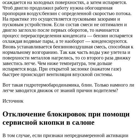
осаждается на холодных поверхностях, а затем испаряется.
Чтоб двигло продолжил работу нужна обогощенная
пропорция воздух:бензин с определенной скоростью потока.
На практике это осуществляется пусковыми зазорами и
пусковым устройством. Если состав смеси не оптимален и
двигло заглохло после первых оборотов, то начинается
процесс перераспределения конденсата — бензин испаряется
охлаждая водяные пары, а те наоборот — конденсируются.
Вновь устанавливается бензиновоздушная смесь, способная к
нормальному возгоранию. Так как часть воды уже улетела и
поверхности металлов нагрелись, то со второго раза движку
завестись легче. Чем ниже температура, тем дольше
испаряется вода. При открытой заслонке (нажатом газе)
быстрее происходит вентиляция впускной системы.
Вот такая гидротермобародинамика, блин. Только намного ли
легче заводится движок от знаний причин водителем?
Источник
Отключение блокировок при помощи
сервисной кнопки в салоне
В том случае, если признаки непреднамеренной активации