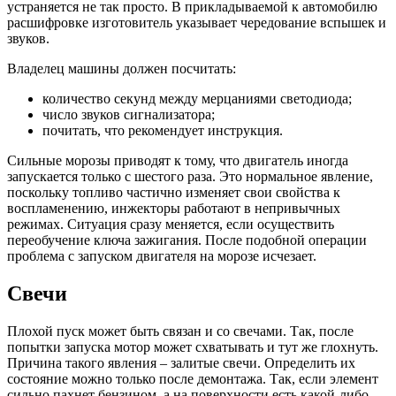
устраняется не так просто. В прикладываемой к автомобилю
расшифровке изготовитель указывает чередование вспышек и
звуков.
Владелец машины должен посчитать:
количество секунд между мерцаниями светодиода;
число звуков сигнализатора;
почитать, что рекомендует инструкция.
Сильные морозы приводят к тому, что двигатель иногда
запускается только с шестого раза. Это нормальное явление,
поскольку топливо частично изменяет свои свойства к
воспламенению, инжекторы работают в непривычных
режимах. Ситуация сразу меняется, если осуществить
переобучение ключа зажигания. После подобной операции
проблема с запуском двигателя на морозе исчезает.
Свечи
Плохой пуск может быть связан и со свечами. Так, после
попытки запуска мотор может схватывать и тут же глохнуть.
Причина такого явления – залитые свечи. Определить их
состояние можно только после демонтажа. Так, если элемент
сильно пахнет бензином, а на поверхности есть какой-либо