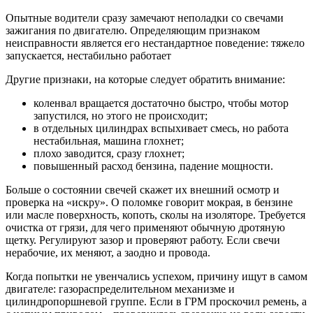
Опытные водители сразу замечают неполадки со свечами
зажигания по двигателю. Определяющим признаком
неисправности является его нестандартное поведение: тяжело
запускается, нестабильно работает
Другие признаки, на которые следует обратить внимание:
коленвал вращается достаточно быстро, чтобы мотор
запустился, но этого не происходит;
в отдельных цилиндрах вспыхивает смесь, но работа
нестабильная, машина глохнет;
плохо заводится, сразу глохнет;
повышенный расход бензина, падение мощности.
Больше о состоянии свечей скажет их внешний осмотр и
проверка на «искру». О поломке говорит мокрая, в бензине
или масле поверхность, копоть, сколы на изоляторе. Требуется
очистка от грязи, для чего применяют обычную дротяную
щетку. Регулируют зазор и проверяют работу. Если свечи
нерабочие, их меняют, а заодно и провода.
Когда попытки не увенчались успехом, причину ищут в самом
двигателе: газораспределительном механизме и
цилиндропоршневой группе. Если в ГРМ проскочил ремень, а