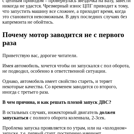
с цепным приводом – провернулась звездочка на валу, завести
никогда не удастся. Чрезмерный износ ЦПГ приводит к тому,
что запустить машину все сложнее, а приходит время, когда
это становится невозможным. В двух последних случаях без
капремонта не обойтись.
Почему мотор заводится не с первого
раза
Приветствую вас, дорогие читатели.
Имея автомобиль, хочется чтобы он запускался с пол оборота,
не подводил, особенно в ответственной ситуации.
Однако, автомобиль имеет свойство стареть, и теряет
некоторые качества. Со временем заводится со второго,
иногда с третьего раза.
В чем причина, и как решать плохой запуск ДВС?
В остальных случаях, инжекторный двигатель
должен
запускаться
с полного оборота коленвала, 2-3сек.
Проблема запуска проявляется по утрам, или на «холодном»
запуске, т.е. первый старт, постепенно начинает