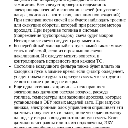
зажигания. Вам следует проверить надежность
электроподключений и состояние свечей (отсутствие
нагара, окислов на контактах, внешних повреждений).
При неисправности свечей вы будете наблюдать троение
или скачущие обороты, который при разогреве мотора
проходят. При переливе топлива в системе
(повреждение трубопроводов), свеча будет мокрой.
Неисправные свечи следует сразу заменить.
Бесперебойный «холодный» запуск зимой также может
стать проблемой, если из строя вышли свечи
накаливания. Их следует менять вовремя, и
контролировать исправность при каждом ТО.
Состояние воздушного фильтра также будет влиять на
холодный пуск в зимнее время: если фильтр обледенеет,
упадет подача воздуха в горючую смесь, что затруднит
ее возгорание при подаче искры.
Еще одна возможная причина – неисправность
электронных датчиков расхода воздуха, расхода
топлива, температуры или заслонки дросселя, которые
установлены в ЭБУ новых моделей авто. При запуске
движка, электронный блок управления опрашивает эти
датчики, получает их сигналы, поле чего дает команду
на подачу искры в воздушно-топливную смесь. Если
датчики неисправны или плохо подключены, ЭБУ
получает ошибочные сигналы, процесс «опроса»