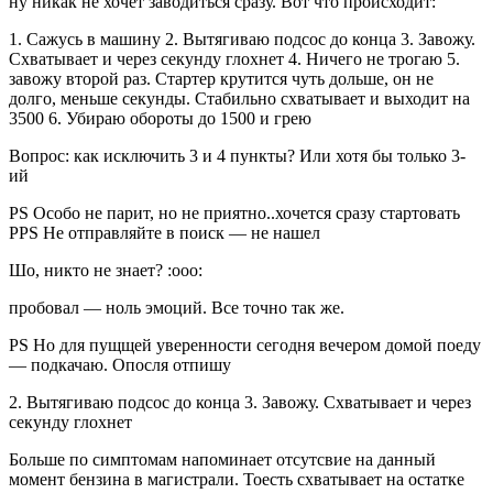
ну никак не хочет заводиться сразу. Вот что происходит:
1. Сажусь в машину 2. Вытягиваю подсос до конца 3. Завожу.
Схватывает и через секунду глохнет 4. Ничего не трогаю 5.
завожу второй раз. Стартер крутится чуть дольше, он не
долго, меньше секунды. Стабильно схватывает и выходит на
3500 6. Убираю обороты до 1500 и грею
Вопрос: как исключить 3 и 4 пункты? Или хотя бы только 3-
ий
PS Особо не парит, но не приятно..хочется сразу стартовать
PPS Не отправляйте в поиск — не нашел
Шо, никто не знает? :ooo:
пробовал — ноль эмоций. Все точно так же.
PS Но для пущщей уверенности сегодня вечером домой поеду
— подкачаю. Опосля отпишу
2. Вытягиваю подсос до конца 3. Завожу. Схватывает и через
секунду глохнет
Больше по симптомам напоминает отсутсвие на данный
момент бензина в магистрали. Тоесть схватывает на остатке