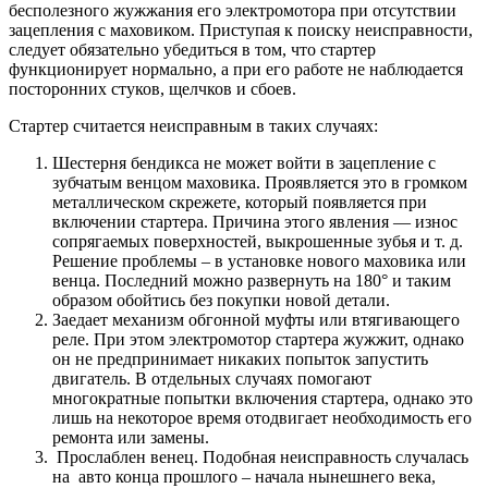
бесполезного жужжания его электромотора при отсутствии
зацепления с маховиком. Приступая к поиску неисправности,
следует обязательно убедиться в том, что стартер
функционирует нормально, а при его работе не наблюдается
посторонних стуков, щелчков и сбоев.
Стартер считается неисправным в таких случаях:
Шестерня бендикса не может войти в зацепление с
зубчатым венцом маховика. Проявляется это в громком
металлическом скрежете, который появляется при
включении стартера. Причина этого явления — износ
сопрягаемых поверхностей, выкрошенные зубья и т. д.
Решение проблемы – в установке нового маховика или
венца. Последний можно развернуть на 180° и таким
образом обойтись без покупки новой детали.
Заедает механизм обгонной муфты или втягивающего
реле. При этом электромотор стартера жужжит, однако
он не предпринимает никаких попыток запустить
двигатель. В отдельных случаях помогают
многократные попытки включения стартера, однако это
лишь на некоторое время отодвигает необходимость его
ремонта или замены.
Прослаблен венец. Подобная неисправность случалась
на авто конца прошлого – начала нынешнего века,