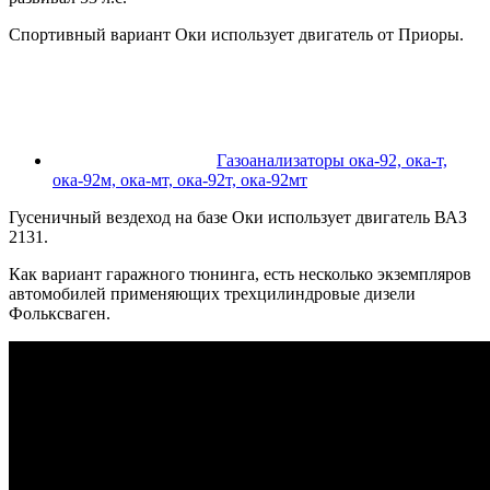
Спортивный вариант Оки использует двигатель от Приоры.
Газоанализаторы ока-92, ока-т,
ока-92м, ока-мт, ока-92т, ока-92мт
Гусеничный вездеход на базе Оки использует двигатель ВАЗ
2131.
Как вариант гаражного тюнинга, есть несколько экземпляров
автомобилей применяющих трехцилиндровые дизели
Фольксваген.