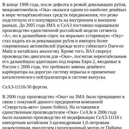
В конце 1998 года, после дефолта и резкой девальвации рубля,
микроавтомобиль «Ока» оказался одним из наиболее дешёвых
в мире четырёхколёсных средств передвижения, что резко
подстегнуло его популярность на внутреннем и внешнем
рынках. До 2005 года ЗМА и СеАЗ постоянно наращивали
производство единственной российской модели сегмента
«А», но в дальнейшем спрос на морально устаревшую «Оку»
стал падать из-за ревальвации рубля и импорта более
современных автомобилей (прежде всего узбекского Daewoo
Matiz и китайских аналогов). Кроме того, ВАЗ свернул
производство двигателя для «Оки», посчитав нерентабельным
его дальнейшую адаптацию под нормы Евро-2, вводимые в
России с 2006 года, что требовало замены дешёвого
карбюратора на дорогую систему впрыска и применение
каталитического нейтрализатора в системе выпуска.
СеАЗ-11116-50 фургон.
В 2006 году производство «Оки» на ЗМА было прекращено в
связи с покупкой данного предприятия компанией
«Северсталь-авто» (ныне Sollers). На оставшемся
единственным производителем «Оки» СеАЗе в 2006 году
было налажено производство её модификации СеАЗ-11116 с
импортным китайским 3-цилиндровым 1,0-литровым
инжекторным двигателем (лицензионный мотор от Daihatsu