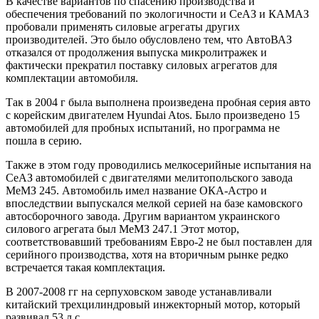
В качестве вариантов по спасению производства и
обеспечения требований по экологичности и СеАЗ и КАМАЗ
пробовали применять силовые агрегаты других
производителей. Это было обусловлено тем, что АвтоВАЗ
отказался от продолжения выпуска микролитражек и
фактически прекратил поставку силовых агрегатов для
комплектации автомобиля.
Так в 2004 г была выполнена произведена пробная серия авто
с корейским двигателем Hyundai Atos. Было произведено 15
автомобилей для пробных испытаний, но программа не
пошла в серию.
Также в этом году проводились мелкосерийные испытания на
СеАЗ автомобилей с двигателями мелитопольского завода
МеМЗ 245. Автомобиль имел название ОКА-Астро и
впоследствии выпускался мелкой серией на базе камовского
автосборочного завода. Другим вариантом украинского
силового агрегата был МеМЗ 247.1 Этот мотор,
соответствовавший требованиям Евро-2 не был поставлен для
серийного производства, хотя на вторичным рынке редко
встречается такая комплектация.
В 2007-2008 гг на серпуховском заводе устанавливали
китайский трехцилиндровый инжекторный мотор, который
развивал 53 л.с.