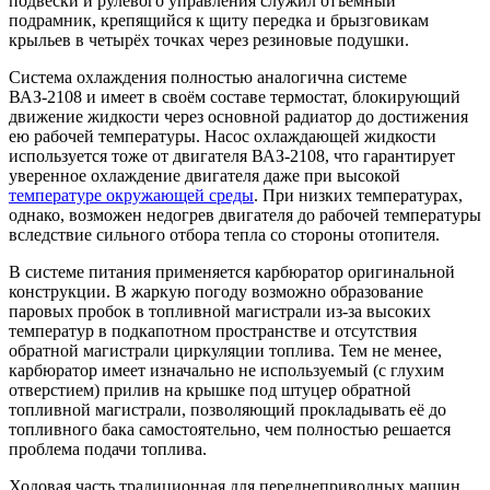
подвески и рулевого управления служил отъёмный
подрамник, крепящийся к щиту передка и брызговикам
крыльев в четырёх точках через резиновые подушки.
Система охлаждения полностью аналогична системе
ВАЗ-2108 и имеет в своём составе термостат, блокирующий
движение жидкости через основной радиатор до достижения
ею рабочей температуры. Насос охлаждающей жидкости
используется тоже от двигателя ВАЗ-2108, что гарантирует
уверенное охлаждение двигателя даже при высокой
температуре окружающей среды
. При низких температурах,
однако, возможен недогрев двигателя до рабочей температуры
вследствие сильного отбора тепла со стороны отопителя.
В системе питания применяется карбюратор оригинальной
конструкции. В жаркую погоду возможно образование
паровых пробок в топливной магистрали из-за высоких
температур в подкапотном пространстве и отсутствия
обратной магистрали циркуляции топлива. Тем не менее,
карбюратор имеет изначально не используемый (с глухим
отверстием) прилив на крышке под штуцер обратной
топливной магистрали, позволяющий прокладывать её до
топливного бака самостоятельно, чем полностью решается
проблема подачи топлива.
Ходовая часть традиционная для переднеприводных машин