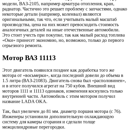
модели, ВАЗ-2105, например арматура отопления, кран,
радиатор. Частично это решает проблему с запчастями, однако
некоторые детали (например, коленвал) являются
оригинальными, так что, если учитывать малый масштаб
производства, цена на них может превосходить стоимость
аналогичных деталей на иные отечественные автомобили.
Это стоит учесть при покупке, так как малый расход топлива
«Оки» принесет экономию, но, возможно, только до первого
серьезного ремонта.
Мотор ВАЗ 11113
Этот двигатель появился позднее как доработка того же
мотора от «восьмерки», когда последний довели до объема в
1.5 литра (ВАЗ-21083). Двигатель снова был «располовинен»,
и в итоге получился агрегат на 750 кубов. Внешний вид
моторов 1111 и 11113 одинаков, изменения коснулись только
внутренней части. Автомобиль с этим мотором получил
название LADA OKA.
Так, был увеличен до 81 мм. диаметр поршня мотора (с 76).
Инженеры установили дополнительную охлаждающую
систему для камеры сгорания и сделали толще
межцилиндровые перегородки.