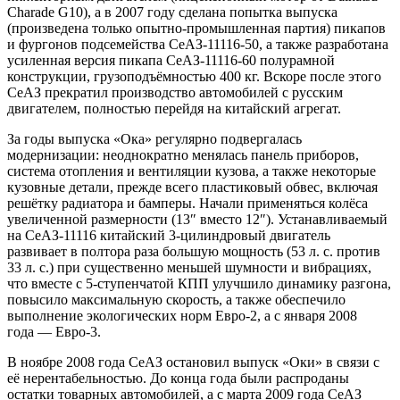
Charade G10), а в 2007 году сделана попытка выпуска
(произведена только опытно-промышленная партия) пикапов
и фургонов подсемейства СеАЗ-11116-50, а также разработана
усиленная версия пикапа СеАЗ-11116-60 полурамной
конструкции, грузоподъёмностью 400 кг. Вскоре после этого
СеАЗ прекратил производство автомобилей с русским
двигателем, полностью перейдя на китайский агрегат.
За годы выпуска «Ока» регулярно подвергалась
модернизации: неоднократно менялась панель приборов,
система отопления и вентиляции кузова, а также некоторые
кузовные детали, прежде всего пластиковый обвес, включая
решётку радиатора и бамперы. Начали применяться колёса
увеличенной размерности (13″ вместо 12″). Устанавливаемый
на СеАЗ-11116 китайский 3-цилиндровый двигатель
развивает в полтора раза большую мощность (53 л. с. против
33 л. с.) при существенно меньшей шумности и вибрациях,
что вместе с 5-ступенчатой КПП улучшило динамику разгона,
повысило максимальную скорость, а также обеспечило
выполнение экологических норм Евро-2, а с января 2008
года — Евро-3.
В ноябре 2008 года СеАЗ остановил выпуск «Оки» в связи с
её нерентабельностью. До конца года были распроданы
остатки товарных автомобилей, а с марта 2009 года СеАЗ