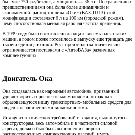
был уже 750 «кубиков», а мощность — 36 л.с. По сравнению с
предшественницами она была более динамичной и
экономичной: расход топлива «Оки» (ВАЗ-11113) этой
модификации составляет 6 л на 100 км (городской режим),
чему способствовала меньшая рабочая частота вращения.
В 1999 году было изготовлено двадцать восемь тысяч таких
машин, а годом позже готовилось к выпуску еще тридцать две
тысячи единиц техники. Рост производства значительно
ограничивается поставками с «АвтоВАЗа» различных
комплектующих.
Двигатель Ока
Ока создавалась как народный автомобиль, призванный
удовлетворить спрос не только молодежи, но закрыть
образовавшуюся нишу транспортных- мобильных средств для
людей с ограниченными возможностями.
Исходя из технических требований и задания, выдвинутого
конструкторам, весь автомобиль и в частности силовой
агрегат, должен был быть выполнен из широко
распространенных комплектующих изделий, иметь