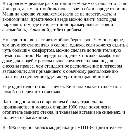
В городском режиме расход топлива «Оки» составляет от 5 до
7 литров, а сам автомобиль показывает себя в городе отлично.
Машина хорошо управляемая (если ее не перегружать) и
экономичная, практически везде можно найти место для
парковки: там, где не влезет полноразмерный легковой
автомобиль, «Ока» войдет без проблем.
Но вероятно, возраст автомобиля берет свое. Чем он старше,
тем шумнее становится в салоне, однако, если хочется ездить с
чуть большим комфортом, можно сделать дополнительную
шумоизоляцию. На передних сиденьях посадка комфортна
даже для людей с ростом выше среднего, однако педали
снесены правее, чем стандартное расположение в легковом
автомобиле: для привыкшего к обычному расположению
водителю сцепление будет аккурат под правой ногой.
Еще один недостаток — печка. Ее тепла хватает только для
людей на передних сиденьях.
Часть недостатков со временем была устранена на
производстве: в моделях старше 1900 года появился и
отопитель заднего стекла, и тканевые вставки на сиденьях, и
полочка на багажнике.
В 1996 году появилась модификация «11113». Двигатель ее