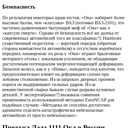
Безопасность
По результатам некоторых краш-тестов, «Ока» набирает более
высокие баллы, чем «классика» ВАЗ (потомки ВАЗ-2101), что
частично развенчивает бытующий миф об «Оке» как о
«капсуле смерти». Однако её безопасность всё же далека от
современных автомобилей того же класса[
каких?
]. Наиболее
существенный недостаток — короткий передок (обратная
сторона компактности автомобиля) и отсутствие коробчатых
передних лонжеронов: их роль у «Оки» играют брызговики
моторного отсека с локальным усилением, не обладающие
достаточным потенциалом энергопоглощающей деформации.
Запасное колесо, как и у «Нивы», находится под капотом, что
предположительно влияет на деформацию салона при
лобовом столкновении. Из-за широких дверных проемов
пороги не выдерживают сильных ударов. Из-за
некачественной сварки бывали случаи разрыва кузовных
деталей. У экспертов[
каких?
] вызывала сомнения
применимость использованной методики EuroNCAP для
подобных случаев: «Методика не способна достаточно
адекватно отделить катастрофически небезопасные
автомобили от просто небезопасных».
Продажа Лада 1111 Ока в России