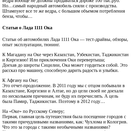
ведра вообще не должны продаваться дороже 100 тыс.руб.
Но…самый народный автомобиль сняли с производства.
Штампуют все те же ведра, с большим объемом потребления
бенза, чтобы…
Статьи о Лада 1111 Ока
Статьи об автомобилях Лада 1111 Ока — тест-драйвы, обзоры,
опыт эксплуатации, тюнинг.
К Магадану на Оке через Казахстан, Узбекистан, Таджикистан
и Киргизию! Или приключения Оки перевертыша;
Доехав до широты Сицилии, Ока может гордиться собой. Это
рассказ про машину, способную дарить радость и улыбки.
К Афгану на Оке;
Это отчет-продолжение. В 2011 году мы с отцом побывали в
Казахстане, Киргизии и Алтае, но до цели своей не доехали
по нескольким причинам, не буду их перечислять. А цель
была Памир, Таджикистан. Поэтому в 2012 году…
На «Оке» по Русскому Северу;
Первая, главная цель путешествия была посещение городов с
такими причудливыми названиями, как: Чухлома и Кологрив.
Что это за города с такими необычными названиями?