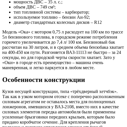
мощность ДВС – 35 л. с.;
объем ДВС – 749 см³;
тип топливной системы – карбюратор;
используемое топливо – бензин Аи-92;
диаметр стандартных колесных дисков – R12
Модель «Ока» с мотором 0,75 л расходует на 100 км по трассе
5л бензинового топлива, в городском режиме потребления
горючего увеличивается до 7,4 л/ 100 км. Бензиновый бак
рассчитан на 30 литров, и в среднем объема бензобака хватает
на 400-450 км пути. Разгоняется ВАЗ-11113 не быстро – за 24
секунды, но для городской черты скорости хватает. Зато у
«Оки» в городе есть преимущество – машина очень
маневренная, и легко паркуется в любом месте.
Особенности конструкции
Кузов несущей конструкции, типа «трёхдверный хетчбэк».
Так как в узком моторном отсеке с поперечно расположенным
силовым агрегатом не оставалось места для полноценных
лонжеронов, имевшихся у ВАЗ-2108, вместо них в качестве
силовых элементов передка автомобиля были применены
усиленные брызговики передних крыльев, которым было
придано коробчатое сечение. Для крепления рычагов