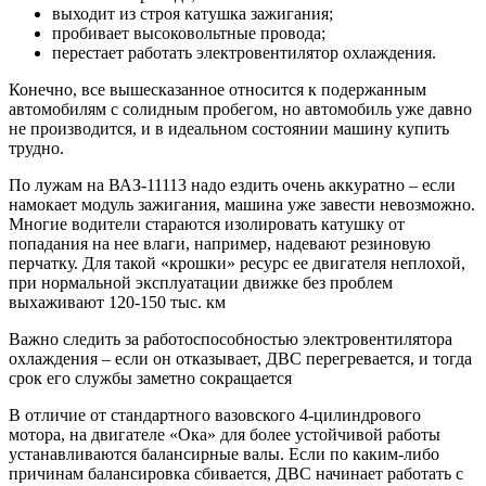
выходит из строя катушка зажигания;
пробивает высоковольтные провода;
перестает работать электровентилятор охлаждения.
Конечно, все вышесказанное относится к подержанным
автомобилям с солидным пробегом, но автомобиль уже давно
не производится, и в идеальном состоянии машину купить
трудно.
По лужам на ВАЗ-11113 надо ездить очень аккуратно – если
намокает модуль зажигания, машина уже завести невозможно.
Многие водители стараются изолировать катушку от
попадания на нее влаги, например, надевают резиновую
перчатку. Для такой «крошки» ресурс ее двигателя неплохой,
при нормальной эксплуатации движке без проблем
выхаживают 120-150 тыс. км
Важно следить за работоспособностью электровентилятора
охлаждения – если он отказывает, ДВС перегревается, и тогда
срок его службы заметно сокращается
В отличие от стандартного вазовского 4-цилиндрового
мотора, на двигателе «Ока» для более устойчивой работы
устанавливаются балансирные валы. Если по каким-либо
причинам балансировка сбивается, ДВС начинает работать с