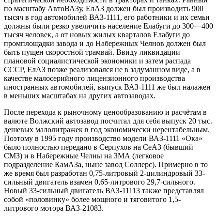
по масштабу АвтоВАЗу, ЕлАЗ должен был производить 900
тысяч в год автомобилей ВАЗ-1111, его работники и их семьи
должны были резко увеличить население Елабуги до 300—400
тысяч человек, а от новых жилых кварталов Елабуги до
промплощадки завода и до Набережных Челнов должен был
быть пущен скоростной трамвай. Ввиду ликвидации
плановой социалистической экономики и затем распада
СССР, ЕлАЗ позже реализовался не в задуманном виде, а в
качестве малосерийного лицензионного производства
иностранных автомобилей, выпуск ВАЗ-1111 же был налажен
в меньших масштабах на других автозаводах.
После перехода к рыночному ценообразованию и расчётам в
валюте Волжский автозавод посчитал для себя выпуск 20 тыс.
дешевых малолитражек в год экономически нерентабельным.
Поэтому в 1995 году производство модели ВАЗ-1111 «Ока»
было полностью передано в Серпухов на СеАЗ (бывший
СМЗ) и в Набережные Челны на ЗМА (легковое
подразделение КамАЗа, ныне завод Соллерс). Примерно в то
же время был разработан 0,75-литровый 2-цилиндровый 33-
сильный двигатель взамен 0,65-литрового 29,7-сильного.
Новый 33-сильный двигатель ВАЗ-11113 также представлял
собой «половинку» более мощного и тяговитого 1,5-
литрового мотора ВАЗ-21083.