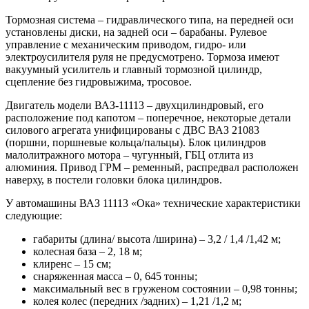
Тормозная система – гидравлического типа, на передней оси
установлены диски, на задней оси – барабаны. Рулевое
управление с механическим приводом, гидро- или
электроусилителя руля не предусмотрено. Тормоза имеют
вакуумный усилитель и главный тормозной цилиндр,
сцепление без гидровыжима, тросовое.
Двигатель модели ВАЗ-11113 – двухцилиндровый, его
расположение под капотом – поперечное, некоторые детали
силового агрегата унифицированы с ДВС ВАЗ 21083
(поршни, поршневые кольца/пальцы). Блок цилиндров
малолитражного мотора – чугунный, ГБЦ отлита из
алюминия. Привод ГРМ – ременный, распредвал расположен
наверху, в постели головки блока цилиндров.
У автомашины ВАЗ 11113 «Ока» технические характеристики
следующие:
габариты (длина/ высота /ширина) – 3,2 / 1,4 /1,42 м;
колесная база – 2, 18 м;
клиренс – 15 см;
снаряженная масса – 0, 645 тонны;
максимальный вес в груженом состоянии – 0,98 тонны;
колея колес (передних /задних) – 1,21 /1,2 м;