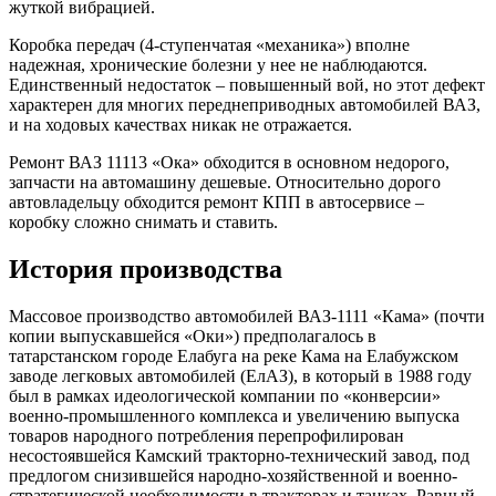
жуткой вибрацией.
Коробка передач (4-ступенчатая «механика») вполне
надежная, хронические болезни у нее не наблюдаются.
Единственный недостаток – повышенный вой, но этот дефект
характерен для многих переднеприводных автомобилей ВАЗ,
и на ходовых качествах никак не отражается.
Ремонт ВАЗ 11113 «Ока» обходится в основном недорого,
запчасти на автомашину дешевые. Относительно дорого
автовладельцу обходится ремонт КПП в автосервисе –
коробку сложно снимать и ставить.
История производства
Массовое производство автомобилей ВАЗ-1111 «Кама» (почти
копии выпускавшейся «Оки») предполагалось в
татарстанском городе Елабуга на реке Кама на Елабужском
заводе легковых автомобилей (ЕлАЗ), в который в 1988 году
был в рамках идеологической компании по «конверсии»
военно-промышленного комплекса и увеличению выпуска
товаров народного потребления перепрофилирован
несостоявшейся Камский тракторно-технический завод, под
предлогом снизившейся народно-хозяйственной и военно-
стратегической необходимости в тракторах и танках. Равный