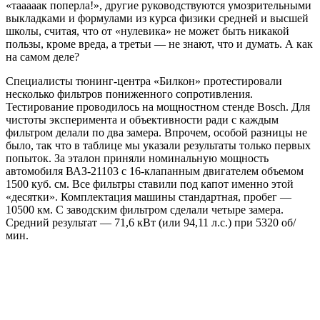
«тааааак поперла!», другие руководствуются умозрительными
выкладками и формулами из курса физики средней и высшей
школы, считая, что от «нулевика» не может быть никакой
пользы, кроме вреда, а третьи — не знают, что и думать. А как
на самом деле?
Специалисты тюнинг-центра «Билкон» протестировали
несколько фильтров пониженного сопротивления.
Тестирование проводилось на мощностном стенде Bosch. Для
чистоты эксперимента и объективности ради с каждым
фильтром делали по два замера. Впрочем, особой разницы не
было, так что в таблице мы указали результаты только первых
попыток. За эталон приняли номинальную мощность
автомобиля ВАЗ-21103 с 16-клапанным двигателем объемом
1500 куб. см. Все фильтры ставили под капот именно этой
«десятки». Комплектация машины стандартная, пробег —
10500 км. С заводским фильтром сделали четыре замера.
Средний результат — 71,6 кВт (или 94,11 л.с.) при 5320 об/
мин.