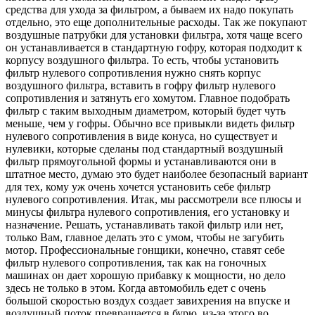
средства для ухода за фильтром, а бываем их надо покупать
отдельно, это еще дополнительные расходы. Так же покупают
воздушные патрубки для установки фильтра, хотя чаще всего
он устанавливается в стандартную гофру, которая подходит к
корпусу воздушного фильтра. То есть, чтобы установить
фильтр нулевого сопротивления нужно снять корпус
воздушного фильтра, вставить в гофру фильтр нулевого
сопротивления и затянуть его хомутом. Главное подобрать
фильтр с таким выходным диаметром, который будет чуть
меньше, чем у гофры. Обычно все привыкли видеть фильтр
нулевого сопротивления в виде конуса, но существует и
нулевики, которые сделаны под стандартный воздушный
фильтр прямоугольной формы и устанавливаются они в
штатное место, думаю это будет наиболее безопасный вариант
для тех, кому уж очень хочется установить себе фильтр
нулевого сопротивления. Итак, мы рассмотрели все плюсы и
минусы фильтра нулевого сопротивления, его установку и
назначение. Решать, устанавливать такой фильтр или нет,
только Вам, главное делать это с умом, чтобы не загубить
мотор. Профессиональные гонщики, конечно, ставят себе
фильтр нулевого сопротивления, так как на гоночных
машинах он дает хорошую прибавку к мощности, но дело
здесь не только в этом. Когда автомобиль едет с очень
большой скоростью воздух создает завихрения на впуске и
воздушный поток превращается в бурю, из-за этого во