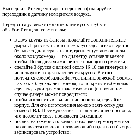
Высверливайте еще четыре отверстия и фиксируйте
переходник к датчику измерителя воздуха.
Перед этим установите в отверстие кусок трубы и
обработайте щели герметиком;
в двух кругах из фанеры проделайте дополнительные
дырки. При этом на внешнем круге сделайте отверстие
большего диаметра, а на внутреннем (установленном
около воздухомера) — по диаметру устанавливаемой
трубы. Последняя усаживается с помощью герметика;
сделайте 3 бруска с длиной около 16-18 сантиметров и
используйте их для скрепления кругов. В итоге
получатся своеобразная фигура цилиндрической формы.
Так как в брусках нет фанеры, то по краям необходимо
сделать дырки для монтажа саморезов (в противном
случае фанера может повредиться);
чтобы исключить вываливание поролона, сделайте
корпус. Для его изготовления можно взять сетку для
стыков ГВЛ. Преимущество — наличие липкой основы,
что позволит сразу произвести фиксацию;
после с наружной стороны с помощью термогерметика
наклеивается поролон, позволяющий надежно и быстро
зафиксировать устройство;