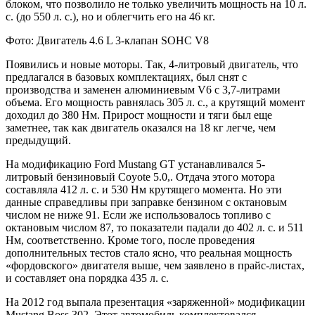
блоком, что позволило не только увеличить мощность на 10 л.
с. (до 550 л. с.), но и облегчить его на 46 кг.
Фото: Двигатель 4.6 L 3-клапан SOHC V8
Появились и новые моторы. Так, 4-литровый двигатель, что
предлагался в базовых комплектациях, был снят с
производства и заменен алюминиевым V6 с 3,7-литрами
объема. Его мощность равнялась 305 л. с., а крутящий момент
доходил до 380 Нм. Прирост мощности и тяги был еще
заметнее, так как двигатель оказался на 18 кг легче, чем
предыдущий.
На модификацию Ford Mustang GT устанавливался 5-
литровый бензиновый Coyote 5.0,. Отдача этого мотора
составляла 412 л. с. и 530 Нм крутящего момента. Но эти
данные справедливы при заправке бензином с октановым
числом не ниже 91. Если же использовалось топливо с
октановым числом 87, то показатели падали до 402 л. с. и 511
Нм, соответственно. Кроме того, после проведения
дополнительных тестов стало ясно, что реальная мощность
«фордовского» двигателя выше, чем заявлено в прайс-листах,
и составляет она порядка 435 л. с.
На 2012 год выпала презентация «заряженной» модификации
Mustang Boss 302. Этот автомобиль комплектовался