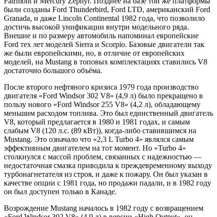
Fairmont и Mercury Zephyr. Позднее на базе той же платформы
были созданы Ford Thunderbird, Ford LTD, американский Ford
Granada, и даже Lincoln Continental 1982 года, что позволило
достичь высокой унификации внутри модельного ряда.
Внешне и по размеру автомобиль напоминал европейские
Ford тех лет моделей Sierra и Scorpio. Базовые двигатели так
же были европейскими, но, в отличие от европейских
моделей, на Mustang в топовых комплектациях ставились V8
достаточно большого объёма.
После второго нефтяного кризиса 1979 года производство
двигателя «Ford Windsor 302 V8» (4,9 л) было прекращено в
пользу нового «Ford Windsor 255 V8» (4,2 л), обладающему
меньшим расходом топлива. Это был единственный двигатель
V8, который предлагается в 1980 и 1981 годах, и самым
слабым V8 (120 л.с. (89 кВт)), когда-либо ставившимся на
Mustang. Это означало что «2,3 L Turbo 4» являлся самым
эффективным двигателем на тот момент. Но «Turbo 4»
столкнулся с массой проблем, связанных с надежностью —
недостаточная смазка приводила к преждевременному выходу
турбонагнетателя из строя, и даже к пожару. Он был указан в
качестве опции с 1981 года, но продажи падали, и в 1982 году
он был доступен только в Канаде.
Возрождение Mustang началось в 1982 году с возвращением
«Ford Windsor 302 V8» (4,9 л) в версии «High Output», он