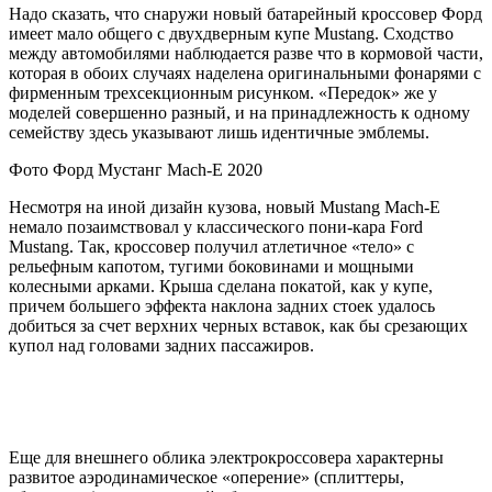
Надо сказать, что снаружи новый батарейный кроссовер Форд
имеет мало общего с двухдверным купе Mustang. Сходство
между автомобилями наблюдается разве что в кормовой части,
которая в обоих случаях наделена оригинальными фонарями с
фирменным трехсекционным рисунком. «Передок» же у
моделей совершенно разный, и на принадлежность к одному
семейству здесь указывают лишь идентичные эмблемы.
Фото Форд Мустанг Mach-E 2020
Несмотря на иной дизайн кузова, новый Mustang Mach-E
немало позаимствовал у классического пони-кара Ford
Mustang. Так, кроссовер получил атлетичное «тело» с
рельефным капотом, тугими боковинами и мощными
колесными арками. Крыша сделана покатой, как у купе,
причем большего эффекта наклона задних стоек удалось
добиться за счет верхних черных вставок, как бы срезающих
купол над головами задних пассажиров.
Еще для внешнего облика электрокроссовера характерны
развитое аэродинамическое «оперение» (сплиттеры,