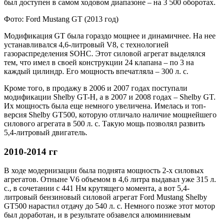
был доступен в самом ходовом диапазоне – на 3 500 оборотах.
Фото: Ford Mustang GT (2013 год)
Модификация GT была гораздо мощнее и динамичнее. На нее
устанавливался 4,6-литровый V8, с технологией
газораспределения SOHC. Этот силовой агрегат выделялся
тем, что имел в своей конструкции 24 клапана – по 3 на
каждый цилиндр. Его мощность впечатляла – 300 л. с.
Кроме того, в продажу в 2006 и 2007 годах поступали
модификации Shelby GT-H, а в 2007 и 2008 годах – Shelby GT.
Их мощность была еще немного увеличена. Имелась и топ-
версия Shelby GT500, которую отличало наличие мощнейшего
силового агрегата в 500 л. с. Такую мощь позволял развить
5,4-литровый двигатель.
2010-2014 гг
В ходе модернизации была поднята мощность 2-х силовых
агрегатов. Отныне V6 объемом в 4,6 литра выдавал уже 315 л.
с., в сочетании с 441 Нм крутящего момента, а вот 5,4-
литровый бензиновый силовой агрегат Ford Mustang Shelby
GT500 нарастил отдачу до 540 л. с. Немного позже этот мотор
был доработан, и в результате обзавелся алюминиевым