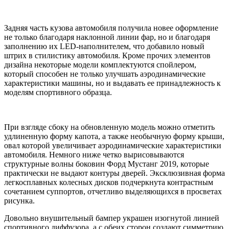
Задняя часть кузова автомобиля получила новее оформление
не только благодаря наклонной линии фар, но и благодаря
заполнению их LED-наполнителем, что добавило новый
штрих в стилистику автомобиля. Кроме прочих элементов
дизайна некоторые модели комплектуются спойлером,
который способен не только улучшать аэродинамические
характеристики машины, но и выдавать ее принадлежность к
моделям спортивного образца.
При взгляде сбоку на обновленную модель можно отметить
удлиненную форму капота, а также необычную форму крыши,
овал которой увеличивает аэродинамические характеристики
автомобиля. Немного ниже четко вырисовываются
структурные волны боковин Форд Мустанг 2019, которые
практически не выдают контуры дверей. Эксклюзивная форма
легкосплавных колесных дисков подчеркнута контрастным
сочетанием суппортов, отчетливо выделяющихся в просветах
рисунка.
Довольно внушительный бампер украшен изогнутой линией
спортивного диффузора, а с обеих сторон создают симметрию