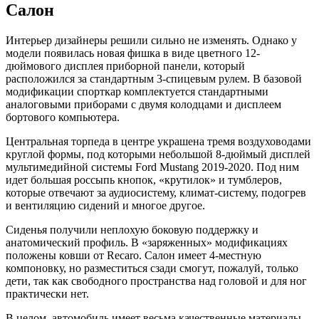
Салон
Интерьер дизайнеры решили сильно не изменять. Однако у
модели появилась новая фишка в виде цветного 12-
дюймового дисплея приборной панели, который
расположился за стандартным 3-спицевым рулем. В базовой
модификации спорткар комплектуется стандартными
аналоговыми приборами с двумя колодцами и дисплеем
бортового компьютера.
Центральная торпеда в центре украшена тремя воздуховодами
круглой формы, под которыми небольшой 8-дюймый дисплей
мультимедийной системы Ford Mustang 2019-2020. Под ним
идет большая россыпь кнопок, «крутилок» и тумблеров,
которые отвечают за аудиосистему, климат-систему, подогрев
и вентиляцию сидений и многое другое.
Сиденья получили неплохую боковую поддержку и
анатомический профиль. В «заряженных» модификациях
положены ковши от Recaro. Салон имеет 4-местную
компоновку, но разместиться сзади смогут, пожалуй, только
дети, так как свободного пространства над головой и для ног
практически нет.
В целом, автомобиль имеет весьма качественные материалы