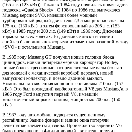
(165 л.с. (123 кВт)). Также в 1984 году появилась новая задняя
подвеска «Quadra Shock» . С 1984 по 1986 год выпускался
Mustang версии SVO, имевший более мощный
турбированный рядный двигатель 2,3 л мощностью сначала
175 л.с. (130 кВт), а затем форсированный до 205 л.с. (153
кВт) в 1985 году и 200 л.с. (149 кВт) в 1986 году. Дисковые
тормоза на всех колёсах, 16-дюймовые диски и задний
спойлер были лишь некоторыми из заметных различий между
«SVO» и остальными Mustang.
В 1985 году Mustang GT получил новые головки блока
цилиндров, новый четырёхкамерный карбюратор Holley,
новые более агрессивные распределительные валы (только
для моделей с механической коробкой передач), новый
выпускной коллектор, и псевдо-двойной выхлоп.
Номинальная заявленная мощность составляла 210 л.с. (157
кВт). Это был последний карбюраторный V8 для Mustang’а, в
1986 году Ford выпустил первый V8, имевший
многоточечный впрыск топлива, мощностью 200 л.с. (150
кВт).
В 1987 году автомобиль подвергся существенному
рестайлингу. Задние фонари и задние окна потеряли
решетчатые элементы дизайна. Производство варианта V6
было прекращено, а 4-цилиндровый двигатель получил