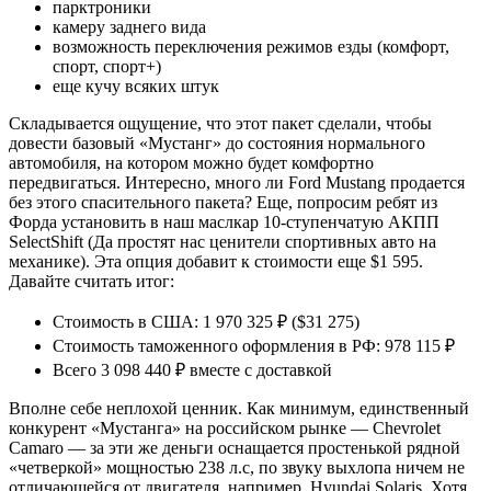
парктроники
камеру заднего вида
возможность переключения режимов езды (комфорт,
спорт, спорт+)
еще кучу всяких штук
Складывается ощущение, что этот пакет сделали, чтобы
довести базовый «Мустанг» до состояния нормального
автомобиля, на котором можно будет комфортно
передвигаться. Интересно, много ли Ford Mustang продается
без этого спасительного пакета? Еще, попросим ребят из
Форда установить в наш маслкар 10-ступенчатую АКПП
SelectShift (Да простят нас ценители спортивных авто на
механике). Эта опция добавит к стоимости еще $1 595.
Давайте считать итог:
Стоимость в США: 1 970 325 ₽ ($31 275)
Стоимость таможенного оформления в РФ: 978 115 ₽
Всего ‭3 098 440‬ ₽ вместе с доставкой
Вполне себе неплохой ценник. Как минимум, единственный
конкурент «Мустанга» на российском рынке — Chevrolet
Camaro — за эти же деньги оснащается простенькой рядной
«четверкой» мощностью 238 л.с, по звуку выхлопа ничем не
отличающейся от двигателя, например, Hyundai Solaris. Хотя,