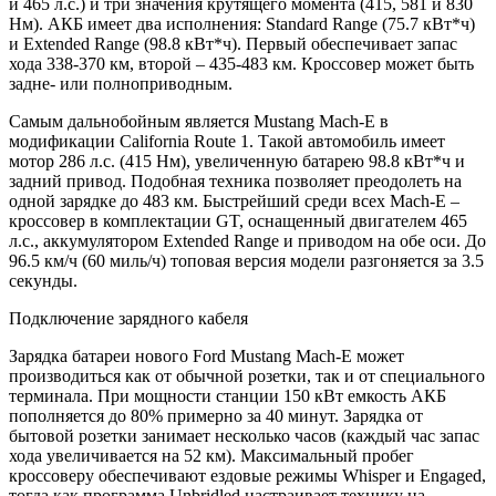
и 465 л.с.) и три значения крутящего момента (415, 581 и 830
Нм). АКБ имеет два исполнения: Standard Range (75.7 кВт*ч)
и Extended Range (98.8 кВт*ч). Первый обеспечивает запас
хода 338-370 км, второй – 435-483 км. Кроссовер может быть
задне- или полноприводным.
Самым дальнобойным является Mustang Mach-E в
модификации California Route 1. Такой автомобиль имеет
мотор 286 л.с. (415 Нм), увеличенную батарею 98.8 кВт*ч и
задний привод. Подобная техника позволяет преодолеть на
одной зарядке до 483 км. Быстрейший среди всех Mach-E –
кроссовер в комплектации GT, оснащенный двигателем 465
л.с., аккумулятором Extended Range и приводом на обе оси. До
96.5 км/ч (60 миль/ч) топовая версия модели разгоняется за 3.5
секунды.
Подключение зарядного кабеля
Зарядка батареи нового Ford Mustang Mach-E может
производиться как от обычной розетки, так и от специального
терминала. При мощности станции 150 кВт емкость АКБ
пополняется до 80% примерно за 40 минут. Зарядка от
бытовой розетки занимает несколько часов (каждый час запас
хода увеличивается на 52 км). Максимальный пробег
кроссоверу обеспечивают ездовые режимы Whisper и Engaged,
тогда как программа Unbridled настраивает технику на