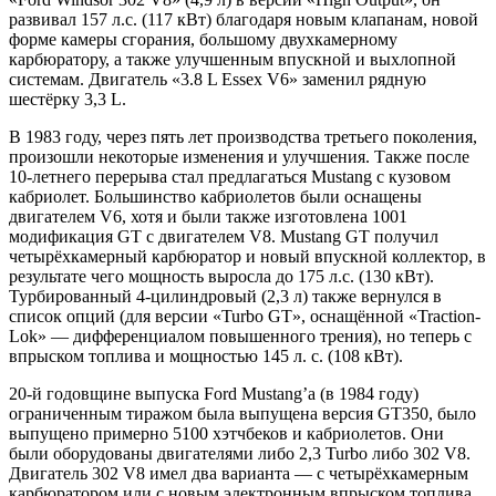
развивал 157 л.с. (117 кВт) благодаря новым клапанам, новой
форме камеры сгорания, большому двухкамерному
карбюратору, а также улучшенным впускной и выхлопной
системам. Двигатель «3.8 L Essex V6» заменил рядную
шестёрку 3,3 L.
В 1983 году, через пять лет производства третьего поколения,
произошли некоторые изменения и улучшения. Также после
10-летнего перерыва стал предлагаться Mustang с кузовом
кабриолет. Большинство кабриолетов были оснащены
двигателем V6, хотя и были также изготовлена 1001
модификация GT с двигателем V8. Mustang GT получил
четырёхкамерный карбюратор и новый впускной коллектор, в
результате чего мощность выросла до 175 л.с. (130 кВт).
Турбированный 4-цилиндровый (2,3 л) также вернулся в
список опций (для версии «Turbo GT», оснащённой «Traction-
Lok» — дифференциалом повышенного трения), но теперь с
впрыском топлива и мощностью 145 л. с. (108 кВт).
20-й годовщине выпуска Ford Mustang’а (в 1984 году)
ограниченным тиражом была выпущена версия GT350, было
выпущено примерно 5100 хэтчбеков и кабриолетов. Они
были оборудованы двигателями либо 2,3 Turbo либо 302 V8.
Двигатель 302 V8 имел два варианта — с четырёхкамерным
карбюратором или с новым электронным впрыском топлива