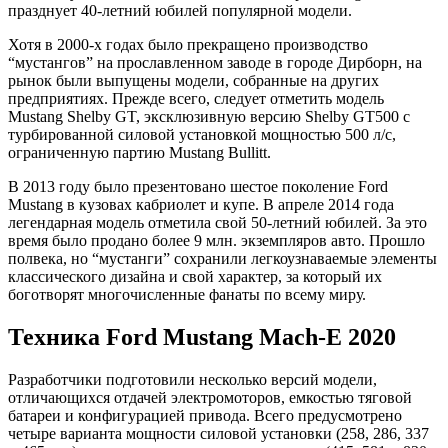
празднует 40-летний юбилей популярной модели.
Хотя в 2000-х годах было прекращено производство
“мустангов” на прославленном заводе в городе Дирборн, на
рынок были выпущены модели, собранные на других
предприятиях. Прежде всего, следует отметить модель
Mustang Shelby GT, эксклюзивную версию Shelby GT500 с
турбированной силовой установкой мощностью 500 л/с,
ограниченную партию Mustang Bullitt.
В 2013 году было презентовано шестое поколение Ford
Mustang в кузовах кабриолет и купе. В апреле 2014 года
легендарная модель отметила свой 50-летний юбилей. За это
время было продано более 9 млн. экземпляров авто. Прошло
полвека, но “мустанги” сохранили легкоузнаваемые элементы
классического дизайна и свой характер, за который их
боготворят многочисленные фанаты по всему миру.
Техника Ford Mustang Mach-E 2020
Разработчики подготовили несколько версий модели,
отличающихся отдачей электромоторов, емкостью тяговой
батареи и конфигурацией привода. Всего предусмотрено
четыре варианта мощности силовой установки (258, 286, 337