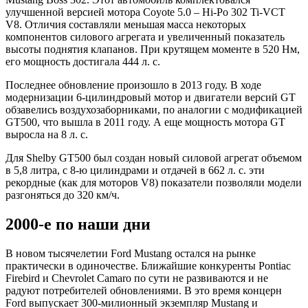
улучшенной версией мотора Coyote 5.0 – Hi-Po 302 Ti-VCT
V8. Отличия составляли меньшая масса некоторых
компонентов силового агрегата и увеличенный показатель
высоты поднятия клапанов. При крутящем моменте в 520 Нм,
его мощность достигала 444 л. с.
Последнее обновление произошло в 2013 году. В ходе
модернизации 6-цилиндровый мотор и двигатели версий GT
обзавелись воздухозаборниками, по аналогии с модификацией
GT500, что вышла в 2011 году. А еще мощность мотора GT
выросла на 8 л. с.
Для Shelby GT500 был создан новый силовой агрегат объемом
в 5,8 литра, с 8-ю цилиндрами и отдачей в 662 л. с. эти
рекордные (как для моторов V8) показатели позволяли модели
разгоняться до 320 км/ч.
2000-е по наши дни
В новом тысячелетии Ford Mustang остался на рынке
практически в одиночестве. Ближайшие конкуренты Pontiac
Firebird и Chevrolet Camaro по сути не развиваются и не
радуют потребителей обновлениями. В это время концерн
Ford выпускает 300-милионный экземпляр Mustang и