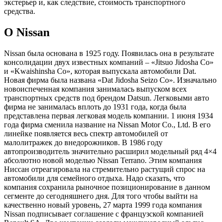
экстерьер и, как следствие, стоимость транспортного
средства.
О Nissan
Nissan была основана в 1925 году. Появилась она в результате
консолидации двух известных компаний – «Jitsuo Jidosha Co»
и «Kwaishinsha Co», которая выпускала автомобили Dat.
Новая фирма была названа «Dat Jidosha Seizo Co». Изначально
новоиспеченная компания занималась выпуском всех
транспортных средств под брендом Datsun. Легковыми авто
фирма не занималась вплоть до 1931 года, когда была
представлена первая легковая модель компании. 1 июня 1934
года фирма сменила название на Nissan Motor Co., Ltd. В его
линейке появляется весь спектр автомобилей от
малолитражек до внедорожников. В 1986 году
автопроизводитель значительно расширил модельный ряд 4×4
абсолютно новой моделью Nissan Terrano. Этим компания
Ниссан отреагировала на стремительно растущий спрос на
автомобили для семейного отдыха. Надо сказать, что
компания сохранила рыночное позиционирование в данном
сегменте до сегодняшнего дня. Для того чтобы выйти на
качественно новый уровень, 27 марта 1999 года компания
Nissan подписывает соглашение с французской компанией