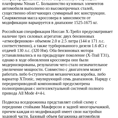
платформы Nissan C. Большинство кузовных элементов
автомобиля выполнено из высокопрочных сталей,
существенно облегчающих суммарный вес конструкции.
Снаряженная масса кроссовера в зависимости от
модификации варьируется в диапазоне 1525-1675 кг.
Российская спецификация Ниссан Х-Трейл предусматривает
наличие трех силовых агрегатов: двух бензиновых
«атмосферников» объемом 2.0 и 2.5 литра (144 и 171 л.с.
соответственно), а также турбированного дизеля 1.6 dCi c
отдачей 130 л.с. (320 Нм). Оба бензиновых мотора
устанавливались и на предыдущее поколение (X-Trail T31),
однако в ходе обновления кроссовера они были
модернизированы, результатом чего стало незначительное
увеличение мощности. Совместно с двигателем может
работать либо 6-ступенчатая механическая коробка, либо
вариатор XTronic, эмулирующий семь диапазонов. Наряду с
переднеприводной компоновкой предусмотрена
полноприводная с интеллектуальной системой полного
привода All Mode 4×4-i.
Подвеска вседорожника представляет собой схему с
передними стойками Макферсон и задней многорычажкой,
причем каждая из модификаций имеет свои настройки
ходовой части. Базовый объем багажника автомобиля