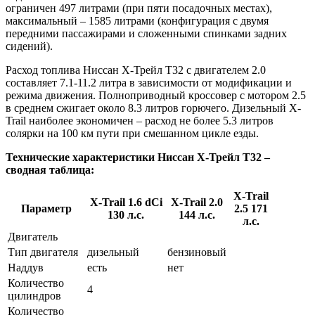
ограничен 497 литрами (при пяти посадочных местах),
максимальный – 1585 литрами (конфигурация с двумя
передними пассажирами и сложенными спинками задних
сидений).
Расход топлива Ниссан Х-Трейл Т32 с двигателем 2.0
составляет 7.1-11.2 литра в зависимости от модификации и
режима движения. Полноприводный кроссовер с мотором 2.5
в среднем сжигает около 8.3 литров горючего. Дизельный X-
Trail наиболее экономичен – расход не более 5.3 литров
солярки на 100 км пути при смешанном цикле езды.
Технические характеристики Ниссан Х-Трейл Т32 –
сводная таблица:
X-Trail
X-Trail 1.6 dCi
X-Trail 2.0
Параметр
2.5 171
130 л.с.
144 л.с.
л.с.
Двигатель
Тип двигателя
дизельный
бензиновый
Наддув
есть
нет
Количество
4
цилиндров
Количество