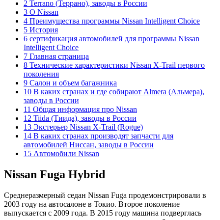
2 Terrano (Террано), заводы в России
3 О Nissan
4 Преимущества программы Nissan Intelligent Choice
5 История
6 сертификация автомобилей для программы Nissan
Intelligent Choice
7 Главная страница
8 Технические характеристики Nissan X-Trail первого
поколения
9 Салон и объем багажника
10 В каких странах и где собирают Almera (Альмера),
заводы в России
11 Общая информация про Nissan
12 Tiida (Тиида), заводы в России
13 Экстерьер Nissan X-Trail (Rogue)
14 В каких странах производят запчасти для
автомобилей Ниссан, заводы в России
15 Автомобили Nissan
Nissan Fuga Hybrid
Среднеразмерный седан Nissan Fuga продемонстрировали в
2003 году на автосалоне в Токио. Второе поколение
выпускается с 2009 года. В 2015 году машина подверглась