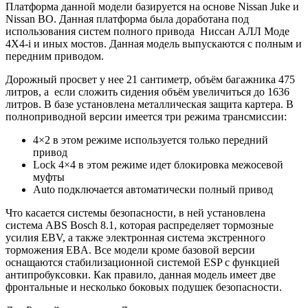
Платформа данной модели базируется на основе Nissan Juke и
Nissan BO. Данная платформа была доработана под
использования систем полного привода Ниссан АЛЛ Моде
4X4-i и иных мостов. Данная модель выпускаются с полным и
передним приводом.
Дорожный просвет у нее 21 сантиметр, объём багажника 475
литров, а если сложить сидения объём увеличиться до 1636
литров. В базе установлена металлическая защита картера. В
полноприводной версии имеется три режима трансмиссии:
4×2 в этом режиме используется только передний
привод
Lock 4×4 в этом режиме идет блокировка межосевой
муфты
Auto подключается автоматически полный привод
Что касается системы безопасности, в ней установлена
система ABS Bosch 8.1, которая распределяет тормозные
усилия EBV, а также электронная система экстренного
торможения EBA. Все модели кроме базовой версии
оснащаются стабилизационной системой ESP с функцией
антипробуксовки. Как правило, данная модель имеет две
фронтальные и несколько боковых подушек безопасности.