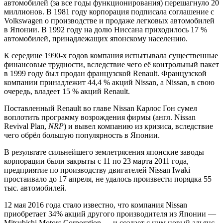
автомобилей (за все годы функционирования) перешагнуло 20
миллионов. В 1981 году корпорация подписала соглашение с
Volkswagen о производстве и продаже легковых автомобилей
в Японии. В 1992 году на долю Ниссана приходилось 17 %
автомобилей, принадлежащих японскому населению.
К середине 1990-х годов компания испытывала существенные
финансовые трудности, вследствие чего её контрольный пакет
в 1999 году был продан французской Renault. Французской
компании принадлежит 44,4 % акций Nissan, а Nissan, в свою
очередь, владеет 15 % акций Renault.
Поставленный Renault во главе Nissan Карлос Гон сумел
воплотить программу возрождения фирмы (англ. Nissan
Revival Plan,
NRP
) и вывел компанию из кризиса, вследствие
чего обрёл большую популярность в Японии.
В результате сильнейшего землетрясения японские заводы
корпорации были закрыты с 11 по 23 марта 2011 года,
предприятие по производству двигателей Nissan Iwaki
простаивало до 17 апреля, не удалось произвести порядка 55
тыс. автомобилей.
12 мая 2016 года стало известно, что компания Nissan
приобретает 34% акций другого производителя из Японии —
Mitsubishi Motors Corporation — и создает с ним новый альянс.