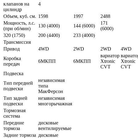
клапанов на
4
цилиндр
Объем, куб. см.
1598
1997
2488
Мощность, л.с.
171
130 (4000)
144 (6000)
(при об/мин)
(6000)
320 (1750)
200 (4400)
233 (4000)
Трансмиссия
Привод
4WD
2WD
2WD
4WD
вариатор
вариато
Коробка
6МКПП
6МКПП
Xtronic
Xtronic
передач
CVT
CVT
Подвеска
независимая
Тип передней
типа
подвески
МакФерсон
Тип задней
независимая
подвески
многорычажная
Тормозная
система
Передние
дисковые
тормоза
вентилируемые
Задние тормоза
дисковые