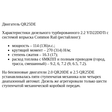
Двигатель QR25DE
Характеристики дизельного турбированного 2.2 YD22DDTi с
системой впрыска Common Rail (рестайлинг):
мощность – 114 (136)л.с.;
крутящий момент – 270 (314) Н/м;
степень сжатия – 16.3 (17);
расход топлива с 6МКПП и полным приводом (город,
трасса, смешанный) – 9.2, 6, 7.2 (9, 6.5, 7.2).
На бензиновые двигатели 2.0 QR20DE и 2.5 QR25DE
устанавливалась пяти ступенчатая механика или четырех
диапазонный автомат. Дизель же агрегировали только шести
ступенчатой механической коробкой передач.