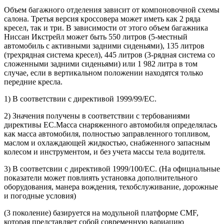
Объем багажного отделения зависит от компоновочной схемы
салона. Третья версия кроссовера может иметь как 2 ряда
кресел, так и три. В зависимости от этого объем багажника
Ниссан Икстрейл может быть 550 литров (5-местный
автомобиль с активными задними сиденьями), 135 литров
(трехрядная система кресел), 445 литров (3-рядная система со
сложенными задними сиденьями) или 1 982 литра в том
случае, если в вертикальном положении находятся только
передние кресла.
1) В соответствии с директивой 1999/99/EC.
2) Значения получены в соответствии с тербованиями
директивы EC.Масса снаряженного автомобиля определялась
как масса автомобиля, полностью заправленного топливом,
маслом и охлаждающей жидкостью, снабженного запасным
колесом и инструментом, и без учета массы тела водителя.
3) В соответсвии с директивой 1999/100/EC. (На официальные
показатели может повлиять установка дополнительного
оборудования, манера вождения, техобслуживание, дорожные
и погодные условия)
(3 поколение) базируется на модульной платформе CMF,
которая представляет собой современную вариацию