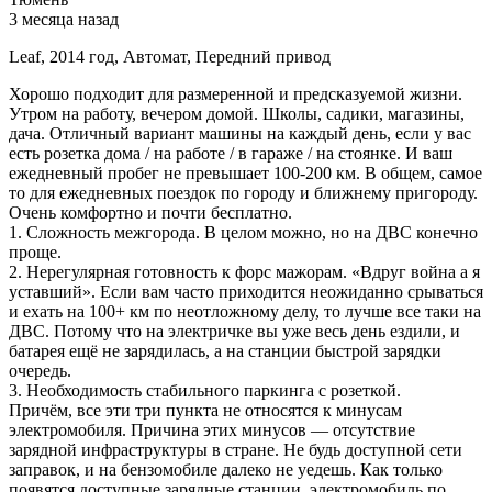
3 месяца назад
Leaf, 2014 год, Автомат, Передний привод
Хорошо подходит для размеренной и предсказуемой жизни.
Утром на работу, вечером домой. Школы, садики, магазины,
дача. Отличный вариант машины на каждый день, если у вас
есть розетка дома / на работе / в гараже / на стоянке. И ваш
ежедневный пробег не превышает 100-200 км. В общем, самое
то для ежедневных поездок по городу и ближнему пригороду.
Очень комфортно и почти бесплатно.
1. Сложность межгорода. В целом можно, но на ДВС конечно
проще.
2. Нерегулярная готовность к форс мажорам. «Вдруг война а я
уставший». Если вам часто приходится неожиданно срываться
и ехать на 100+ км по неотложному делу, то лучше все таки на
ДВС. Потому что на электричке вы уже весь день ездили, и
батарея ещё не зарядилась, а на станции быстрой зарядки
очередь.
3. Необходимость стабильного паркинга с розеткой.
Причём, все эти три пункта не относятся к минусам
электромобиля. Причина этих минусов — отсутствие
зарядной инфраструктуры в стране. Не будь доступной сети
заправок, и на бензомобиле далеко не уедешь. Как только
появятся доступные зарядные станции, электромобиль по