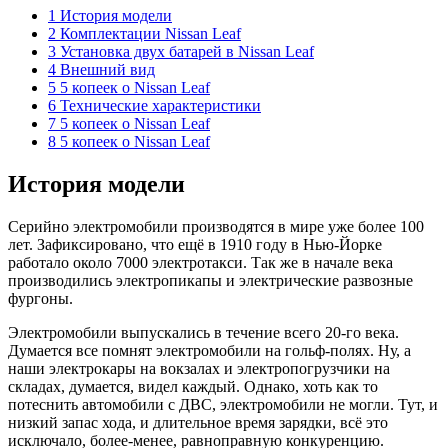
1 История модели
2 Комплектации Nissan Leaf
3 Установка двух батарей в Nissan Leaf
4 Внешний вид
5 5 копеек о Nissan Leaf
6 Технические характеристики
7 5 копеек о Nissan Leaf
8 5 копеек о Nissan Leaf
История модели
Серийно электромобили производятся в мире уже более 100
лет. Зафиксировано, что ещё в 1910 году в Нью-Йорке
работало около 7000 электротакси. Так же в начале века
производились электропикапы и электрические развозные
фургоны.
Электромобили выпускались в течение всего 20-го века.
Думается все помнят электромобили на гольф-полях. Ну, а
наши электрокары на вокзалах и электропогрузчики на
складах, думается, видел каждый. Однако, хоть как то
потеснить автомобили с ДВС, электромобили не могли. Тут, и
низкий запас хода, и длительное время зарядки, всё это
исключало, более-менее, равноправную конкуренцию.