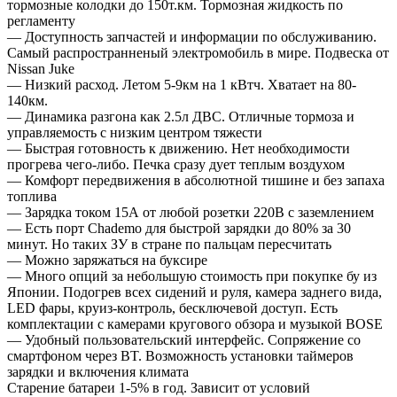
тормозные колодки до 150т.км. Тормозная жидкость по
регламенту
— Доступность запчастей и информации по обслуживанию.
Самый распространненый электромобиль в мире. Подвеска от
Nissan Juke
— Низкий расход. Летом 5-9км на 1 кВтч. Хватает на 80-
140км.
— Динамика разгона как 2.5л ДВС. Отличные тормоза и
управляемость с низким центром тяжести
— Быстрая готовность к движению. Нет необходимости
прогрева чего-либо. Печка сразу дует теплым воздухом
— Комфорт передвижения в абсолютной тишине и без запаха
топлива
— Зарядка током 15А от любой розетки 220В с заземлением
— Есть порт Chademo для быстрой зарядки до 80% за 30
минут. Но таких ЗУ в стране по пальцам пересчитать
— Можно заряжаться на буксире
— Много опций за небольшую стоимость при покупке бу из
Японии. Подогрев всех сидений и руля, камера заднего вида,
LED фары, круиз-контроль, бесключевой доступ. Есть
комплектации с камерами кругового обзора и музыкой BOSE
— Удобный пользовательский интерфейс. Сопряжение со
смартфоном через BT. Возможность установки таймеров
зарядки и включения климата
Старение батареи 1-5% в год. Зависит от условий