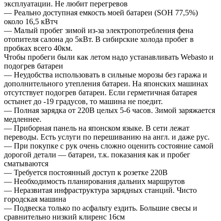
эксплуатации. Не любит перегревов
— Реально доступная емкость моей батареи (SOH 77,5%)
около 16,5 кВтч
— Малый пробег зимой из-за электропотребления фена
отопителя салона до 5кВт. В сибирские холода пробег в
пробках всего 40км.
Чтобы пробеги были как летом надо устанавливать Webasto и
подогрев батареи
— Неудобства использовать в сильные морозы без гаража и
дополнительного утепления батареи. На японских машинах
отсутствует подогрев батареи. Если герметичная батарея
остынет до -19 градусов, то машина не поедит.
— Полная зарядка от 220В целых 5-6 часов. Зимой заряжается
медленнее.
— Приборная панель на японском языке. В сети лежат
переводы. Есть услуги по перешиванию на англ. и даже рус.
— При покупке с рук очень сложно оценить состояние самой
дорогой детали — батареи, т.к. показания как и пробег
сматываются
— Требуется постоянный доступ к розетке 220В
— Необходимость планирования дальних маршрутов
— Неразвитая инфраструктура зарядных станций. Чисто
городская машина
— Подвеска только по асфальту ездить. Большие свесы и
сравнительно низкий клиренс 16см