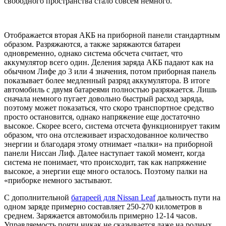
свободного пространства стало совсем немного.
Отображается вторая АКБ на приборной панели стандартным
образом. Разряжаются, а также заряжаются батареи
одновременно, однако система обсчета считает, что
аккумулятор всего один. Деления заряда АКБ падают как на
обычном Лифе до 3 или 4 значения, потом приборная панель
показывает более медленный разряд аккумулятора. В итоге
автомобиль с двумя батареями полностью разряжается. Лишь
сначала немного пугает довольно быстрый расход заряда,
поэтому может показаться, что скоро транспортное средство
просто остановится, однако напряжение еще достаточно
высокое. Скорее всего, система отсчета функционирует таким
образом, что она отслеживает израсходованное количество
энергии и благодаря этому отнимает «палки» на приборной
панели Ниссан Лиф. Далее наступает такой момент, когда
система не понимает, что происходит, так как напряжение
высокое, а энергии еще много осталось. Поэтому палки на
«приборке немного застывают.
С дополнительной
батареей для Nissan Leaf
дальность пути на
одном заряде примерно составляет 250-270 километров в
среднем. Заряжается автомобиль примерно 12-14 часов.
Управляемость почти никак не сказывается даже на родных