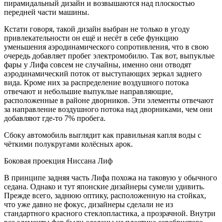
пирамидальный дизайн и возвышаются над плоскостью
передней части машины.
Кстати говоря, такой дизайн выбран не только в угоду
привлекательности он ещё и несёт в себе функцию
уменьшения аэродинамического сопротивления, что в свою
очередь добавляет пробег электромобилю. Так вот, выпуклые
фары у Лифа совсем не случайны, именно они отводят
аэродинамический поток от выступающих зеркал заднего
вида. Кроме них за распределение воздушного потока
отвечают и небольшие выпуклые направляющие,
расположенные в районе дворников. Эти элементы отвечают
за направление воздушного потока над дворниками, чем они
добавляют где-то 7% пробега.
Сбоку автомобиль выглядит как правильная капля воды с
чёткими полукругами колёсных арок.
Боковая проекция Ниссана Лиф
В принципе задняя часть Лифа похожа на таковую у обычного
седана. Однако и тут японские дизайнеры сумели удивить.
Прежде всего, заднюю оптику, расположенную на стойках,
что уже давно не фокус, дизайнеры сделали не из
стандартного красного стеклопластика, а прозрачной. Внутри