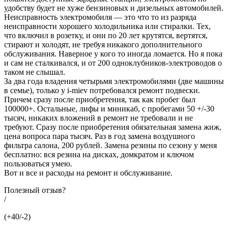
удобству будет не хуже бензиновых и дизельных автомобилей.
Неисправность электромобиля — это что то из разряда
неисправности хорошего холодильника или стиралки. Тех,
что включил в розетку, и они по 20 лет крутятся, вертятся,
стирают и холодят, не требуя никакого дополнительного
обслуживания. Наверное у кого то иногда ломается. Но я пока
и сам не сталкивался, и от 200 одноклубников-электроводов о
таком не слышал.
За два года владения четырьмя электромобилями (две машины
в семье), только у i-miev потребовался ремонт подвески.
Причем сразу после приобретения, так как пробег был
100000+. Остальные, лифы и миникаб, с пробегами 50 +/-30
тысяч, никаких вложений в ремонт не требовали и не
требуют. Сразу после приобретения обязательная замена жиж,
цена вопроса пара тысяч. Раз в год замена воздушного
фильтра салона, 200 рублей. Замена резины по сезону у меня
бесплатно: вся резина на дисках, домкратом и ключом
пользоваться умею.
Вот и все и расходы на ремонт и обслуживание.
Полезный отзыв?
/
(+40/-2)