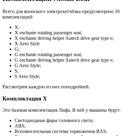
Всего для японского электрохетчбэка предусмотрено 10
комплектаций:
X;
X enchante rotating passenger seat;
X enchante driving helper Autech drive gear type e;
X Aero Style
G;
G enchante rotating passenger seat;
G enchante driving helper Autech drive gear type e;
G Aero Style;
S;
S Aero Style;
Рассмотрим каждую из них поподробней.
Комплектация X
Это базовая комплектация Лифа. В ней у машины будут:
Светодиодные фары головного света;
ABS;
Вспомогательная система торможения BAS;