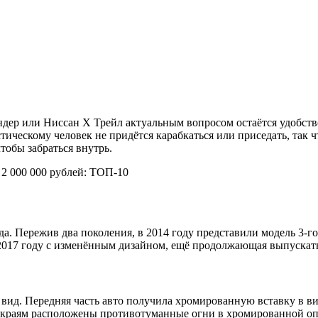
ер или Ниссан Х Трейл актуальным вопросом остаётся удобство 
стическому человек не придётся карабкаться или приседать, так ч
тобы забраться внутрь.
 2 000 000 рублей: ТОП-10
да. Пережив два поколения, в 2014 году представили модель 3-г
017 году с изменённым дизайном, ещё продолжающая выпускатьс
ид. Передняя часть авто получила хромированную вставку в ви
о краям расположены противотуманные огни в хромированной оп