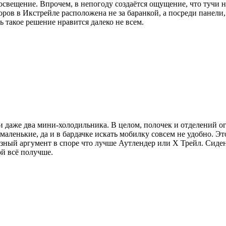
свещение. Впрочем, в непогоду создаётся ощущение, что тучи н
оров в Икстрейле расположена не за баранкой, а посреди панели,
ь такое решение нравится далеко не всем.
и даже два мини-холодильника. В целом, полочек и отделений ог
аленькие, да и в бардачке искать мобилку совсем не удобно. Э
ёзный аргумент в споре что лучше Аутлендер или Х Трейл. Сиден
ой всё получше.