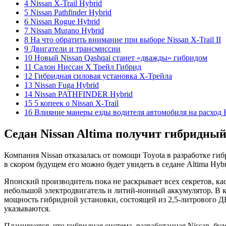
4 Nissan X-Trail Hybrid
5 Nissan Pathfinder Hybrid
6 Nissan Rogue Hybrid
7 Nissan Murano Hybrid
8 На что обратить внимание при выборе Nissan X-Trail II
9 Двигатели и трансмиссии
10 Новый Nissan Qashqai станет «дважды» гибридом
11 Салон Ниссан Х Трейл Гибрид
12 Гибридная силовая установка Х-Трейла
13 Nissan Fuga Hybrid
14 Nissan PATHFINDER Hybrid
15 5 копеек о Nissan X-Trail
16 Влияние манеры езды водителя автомобиля на расход
Седан Nissan Altima получит гибридный
Компания Nissan отказалась от помощи Toyota в разработке ги
в скором будущем его можно будет увидеть в седане Altima Hyb
Японский производитель пока не раскрывает всех секретов, ка
небольшой электродвигатель и литий-ионный аккумулятор. В ка
мощность гибридной установки, состоящей из 2,5-литрового ДВ
указываются.
Планируется, что гибридная система, разработанная Nissan, буд