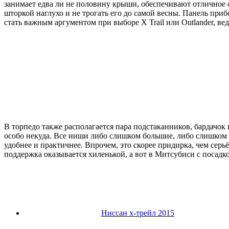
занимает едва ли не половину крыши, обеспечивают отличное о
шторкой наглухо и не трогать его до самой весны. Панель приб
стать важным аргументом при выборе X Trail или Outlander, вед
В торпедо также располагается пара подстаканников, бардачок 
особо некуда. Все ниши либо слишком большие, либо слишком м
удобнее и практичнее. Впрочем, это скорее придирка, чем серь
поддержка оказывается хиленькой, а вот в Митсубиси с посадк
Ниссан х-трейл 2015