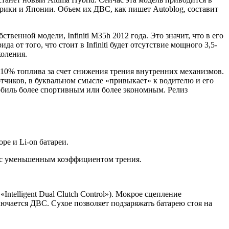
рики и Японии. Объем их ДВС, как пишет Autoblog, составит
венной модели, Infiniti M35h 2012 года. Это значит, что в его
от того, что стоит в Infiniti будет отсутствие мощного 3,5-
коления.
10% топлива за счет снижения трения внутренних механизмов.
отчиков, в буквальном смысле «привыкает» к водителю и его
омобиль более спортивным или более экономным. Релиз
ре и Li-on батареи.
к с уменьшенным коэффициентом трения.
telligent Dual Clutch Control»). Мокрое сцепление
лючается ДВС. Сухое позволяет подзаряжать батарею стоя на