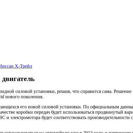
 Ниссан Х-Трейл
 двигатель
бридной силовой установки, решив, что справится сама. Решени
rid нового поколения.
сающихся его новой силовой установки. По официальным данным,
честве коробки передач будет использоваться продвинутый вари
С и электромотора будет соответствовать производительности с
ет устанавливаться на автомобили уже в 2013 году, и первенцем 