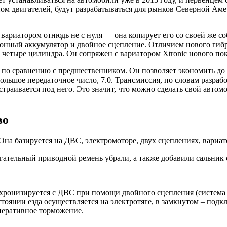
м двигателей, будут разрабатываться для рынков Северной Аме
риатором отнюдь не с нуля — она копирует его со своей же собст
нный аккумулятор и двойное сцепление. Отличием нового гибрида 
 четыре цилиндра. Он сопряжен с вариатором Xtronic нового по
по сравнению с предшественником. Он позволяет экономить до 
льшое передаточное число, 7.0. Трансмиссия, по словам разраб
одстраивается под него. Это значит, что можно сделать свой авт
во
Она базируется на ДВС, электромоторе, двух сцеплениях, вариато
гательный приводной ремень убрали, а также добавили сальни
ронизируется с ДВС при помощи двойного сцепления (система «In
оянии езда осуществляется на электротяге, в замкнутом – подк
перативное торможение.