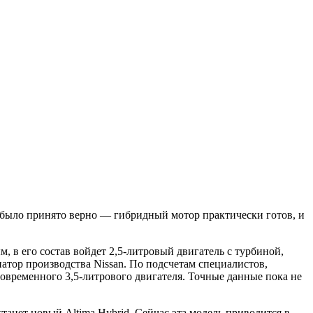
е было принято верно — гибридный мотор практически готов, и
 в его состав войдет 2,5-литровый двигатель с турбиной,
атор производства Nissan. По подсчетам специалистов,
овременного 3,5-литрового двигателя. Точные данные пока не
станет новый Altima Hybrid. Сейчас эта модель приводится в