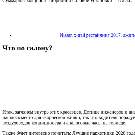
Суммарная мощность гибридной силовой установки – 176 л.с.
Nissan x-trail рестайлинг 2017, джип
Что по салону?
Итак, заглянем внутрь этих красавцев. Детище инженеров и д
нашлось место для творческой жилки, так что водителя пораду
воздуховодов кондиционера и аналоговые часы на торпеде.
Также будет интересно почитать: Лучшие паркетники 2020 год