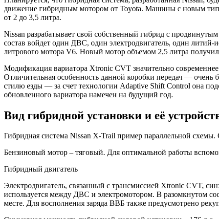
движение гибридным мотором от Toyota. Машины с новым типо
от 2 до 3,5 литра.
Nissan разрабатывает свой собственный гибрид с продвинутым ва
состав войдет один ДВС, один электродвигатель, один литий-ио
литрового мотора V6. Новый мотор объемом 2,5 литра получил
Модификация вариатора Xtronic CVT значительно современнее 
Отличительная особенность данной коробки передач — очень бо
стилю езды — за счет технологии Adaptive Shift Control она п
обновленного вариатора намечен на будущий год.
Вид гибридной установки и её устройст
Гибридная система Nissan X-Trail пример параллельной схемы. 
Бензиновый мотор – тяговый. Для оптимальной работы вспомо
Гибридный двигатель
Электродвигатель, связанный с трансмиссией Xtronic CVT, синх
используется между ДВС и электромотором. В разомкнутом сост
месте. Для восполнения заряда ВВБ также предусмотрено реку