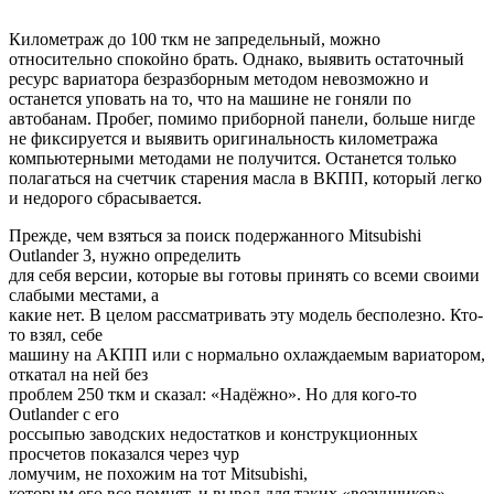
Километраж до 100 ткм не запредельный, можно
относительно спокойно брать. Однако, выявить остаточный
ресурс вариатора безразборным методом невозможно и
останется уповать на то, что на машине не гоняли по
автобанам. Пробег, помимо приборной панели, больше нигде
не фиксируется и выявить оригинальность километража
компьютерными методами не получится. Останется только
полагаться на счетчик старения масла в ВКПП, который легко
и недорого сбрасывается.
Прежде, чем взяться за поиск подержанного Mitsubishi
Outlander 3, нужно определить
для себя версии, которые вы готовы принять со всеми своими
слабыми местами, а
какие нет. В целом рассматривать эту модель бесполезно. Кто-
то взял, себе
машину на АКПП или с нормально охлаждаемым вариатором,
откатал на ней без
проблем 250 ткм и сказал: «Надёжно». Но для кого-то
Outlander с его
россыпью заводских недостатков и конструкционных
просчетов показался через чур
ломучим, не похожим на тот Mitsubishi,
которым его все помнят, и вывод для таких «везунчиков»