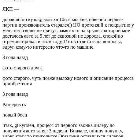
ЛКП —
добавлю по кузову, мой хл 10й в москве, наверно первые
партии производитель старался)) НО претензий к покрытию у
меня нет, сколы не цветут, замятость на крыле с которой мне
досталось авто за 5 лет до сквозной не доросла, спокойно
отремонтировал в этом году, Готов ответить на вопросы,
вдруг кому-то интересно что-то по машине.
3 года назад
фото старого друга
фото старого, чуть позже выложу ноаого и описание процесса
приобретения
3 года назад
Развернуть
новый боец
итак, gt куплен, процесс от первого звонка дилеру до
получения авто занял 3 недели. Вначале, опишу покупку,
вдруг кому-то пригодится.Обзвонил оставшихся дилеров