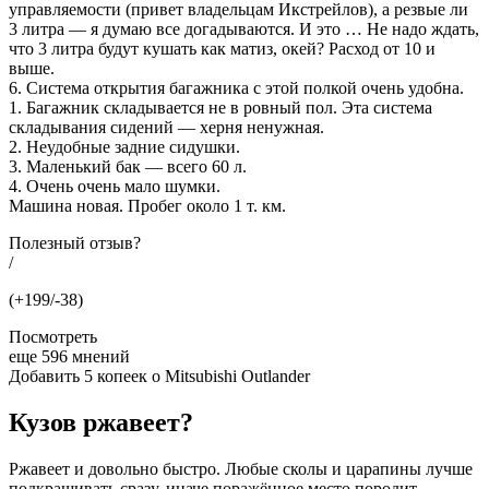
управляемости (привет владельцам Икстрейлов), а резвые ли
3 литра — я думаю все догадываются. И это … Не надо ждать,
что 3 литра будут кушать как матиз, окей? Расход от 10 и
выше.
6. Система открытия багажника с этой полкой очень удобна.
1. Багажник складывается не в ровный пол. Эта система
складывания сидений — херня ненужная.
2. Неудобные задние сидушки.
3. Маленький бак — всего 60 л.
4. Очень очень мало шумки.
Машина новая. Пробег около 1 т. км.
Полезный отзыв?
/
(+199/-38)
Посмотреть
еще 596 мнений
Добавить 5 копеек о Mitsubishi Outlander
Кузов ржавеет?
Ржавеет и довольно быстро. Любые сколы и царапины лучше
подкрашивать сразу, иначе поражённое место породит