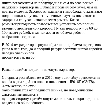
никто регламентом не предупредил и сам по себе весьма
надёжный вариатор на Outlander проявил себя хуже, чем на
других моделях. Засоряются клапаны гидроблока, отказывают
подшипники конусов, в запущенных случаях появляются
задиры на конусах, изнашивается ремень. Благо
ремонтопригодность позволяет всё устранить без полной
замены относительно недорого. Ну как недорого – от 60 до
100 тысяч рублей, в зависимости от объема работ и
выбранного сервиса.
В 2014-ом радиатор вернули обратно, и проблема перегревов
ушла в небытие, да и средний ресурс бесступенчатой коробки
передач увеличился
процентов так на 50.
Развалившийся подшипник конуса вариатора
С первым рестайлингом в 2015 году в линейку трансмиссии
вошёл вариатор Jatco нового поколения – JF016E (CVT8).
Хоть железо, по сути
мало отличается от предшественника, но поведенческие
факторы изменились в
лучшую сторону, причём ощутимо или, как говорит один из
владельцев обновлённого