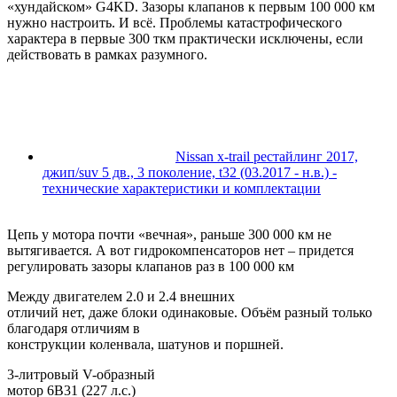
«хундайском» G4KD. Зазоры клапанов к первым 100 000 км
нужно настроить. И всё. Проблемы катастрофического
характера в первые 300 ткм практически исключены, если
действовать в рамках разумного.
Nissan x-trail рестайлинг 2017,
джип/suv 5 дв., 3 поколение, t32 (03.2017 - н.в.) -
технические характеристики и комплектации
Цепь у мотора почти «вечная», раньше 300 000 км не
вытягивается. А вот гидрокомпенсаторов нет – придется
регулировать зазоры клапанов раз в 100 000 км
Между двигателем 2.0 и 2.4 внешних
отличий нет, даже блоки одинаковые. Объём разный только
благодаря отличиям в
конструкции коленвала, шатунов и поршней.
3-литровый V-образный
мотор 6B31 (227 л.с.)