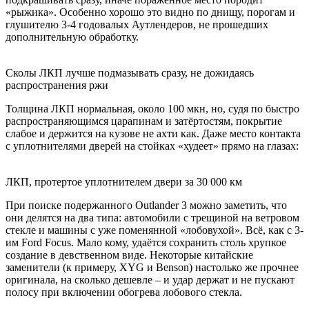
«рыжика». Особенно хорошо это видно по днищу, порогам и
глушителю 3-4 годовалых Аутлендеров, не прошедших
дополнительную обработку.
Сколы ЛКП лучше подмазывать сразу, не дожидаясь
распространения ржи
Толщина ЛКП нормальная, около 100 мкн, но, судя по быстро
распространяющимся царапинам и затёртостям, покрытие
слабое и держится на кузове не ахти как. Даже место контакта
с уплотнителями дверей на стойках «худеет» прямо на глазах:
ЛКП, протертое уплотнителем двери за 30 000 км
При поиске подержанного Outlander 3 можно заметить, что
они делятся на два типа: автомобили с трещиной на ветровом
стекле и машины с уже поменянной «лобовухой». Всё, как с 3-
им Ford Focus. Мало кому, удаётся сохранить столь хрупкое
создание в девственном виде. Некоторые китайские
заменители (к примеру, XYG и Benson) настолько же прочнее
оригинала, на сколько дешевле – и удар держат и не пускают
полосу при включении обогрева лобового стекла.