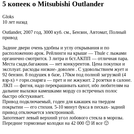
5 копеек о Mitsubishi Outlander
Gloks
10 лет назад
Outlander, 2007 год, 3000 куб. см., Бензин, Автомат, Полный
привод
Задние двери очень удобны и углу открывания и по
расположению арок. Рейлинги на крыше — Thule с лыжами
органично смотрится. 3 литра и 6ст.АКПП — отличная пара.
Места сзади,багажник — нет конкурентов. Цена покупки и
эксплуат. расходы низкие- доволен . С удовольствием жует и
92 бензин. 8 подушек в базе, 170км под полной загрузкой (4
взр-х) + горн.снаряга — прет и не жжужит. 2 розетки в салоне.
ЛКП — фигня, надо перекрашивать капот, ибо любителям на
дальние вылазки камешками морду со встречных полос
быстро обстукивает.
Привод подключаемый, годен для какашек на твердом
покрытии — его стихия. 5-10 минут букса в песках- задний
привод отключается электроникой.
Запотевает левый верхний угол лобового стекла в морозы.
Передние тормозные колодки на 42 000 🙂 И все 🙂