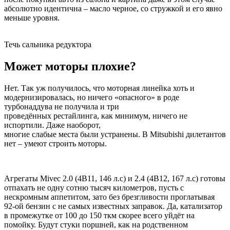
абсолютно идентична – масло черное, со стружкой и его явно
меньше уровня.
Течь сальника редуктора
Может моторы плохие?
Нет. Так уж получилось, что моторная линейка хоть и
модернизировалась, но ничего «опасного» в роде
турбонаддува не получила и три
проведённых рестайлинга, как минимум, ничего не
испортили. Даже наоборот,
многие слабые места были устранены. В Mitsubishi дилетантов
нет – умеют строить моторы.
Агрегаты Mivec 2.0 (4B11, 146 л.с) и 2.4 (4B12, 167 л.с) готовы
отпахать не одну сотню тысяч километров, пусть с
нескромным аппетитом, зато без брезгливости проглатывая
92-ой бензин с не самых известных заправок. Да, катализатор
в промежутке от 100 до 150 ткм скорее всего уйдёт на
помойку. Будут стуки поршней, как на родственном