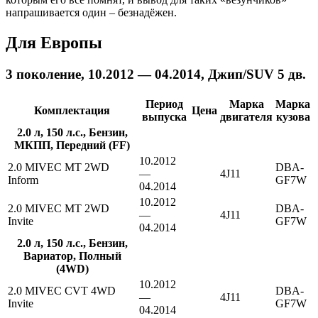
напрашивается один – безнадёжен.
Для Европы
3 поколение, 10.2012 — 04.2014, Джип/SUV 5 дв.
Период
Марка
Марка
Комплектация
Цена
выпуска
двигателя
кузова
2.0 л, 150 л.с., Бензин,
МКПП, Передний (FF)
10.2012
2.0 MIVEC MT 2WD
DBA-
—
4J11
Inform
GF7W
04.2014
10.2012
2.0 MIVEC MT 2WD
DBA-
—
4J11
Invite
GF7W
04.2014
2.0 л, 150 л.с., Бензин,
Вариатор, Полный
(4WD)
10.2012
2.0 MIVEC CVT 4WD
DBA-
—
4J11
Invite
GF7W
04.2014