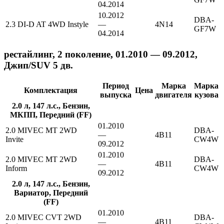
04.2014
10.2012
DBA-
2.3 DI-D AT 4WD Instyle
—
4N14
GF7W
04.2014
рестайлинг, 2 поколение, 01.2010 — 09.2012,
Джип/SUV 5 дв.
Период
Марка
Марка
Комплектация
Цена
выпуска
двигателя
кузова
2.0 л, 147 л.с., Бензин,
МКПП, Передний (FF)
01.2010
2.0 MIVEC MT 2WD
DBA-
—
4B11
Invite
CW4W
09.2012
01.2010
2.0 MIVEC MT 2WD
DBA-
—
4B11
Inform
CW4W
09.2012
2.0 л, 147 л.с., Бензин,
Вариатор, Передний
(FF)
01.2010
2.0 MIVEC CVT 2WD
DBA-
—
4B11