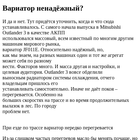
Вариатор ненадёжный?
И да и нет. Тут придётся уточнить, когда и что сюда
устанавливалось. С самого начала выпуска в Mitsubishi
Outlander 3 в качестве АКПП
использовался массовый, всем известный по многим другим
машинам мирового рынка,
вариатор JF011E. Относительно надёжный, но,
как мы знаем, на разных машинах один и тот же агрегат
может себя по разному
вести. Факторов много. И масса другая и настройки, и
целевая аудитория. Outlander 3 вовсе обделили
выносным радиатором системы охлаждения, отчего
владельцам пришлось его
устанавливать самостоятельно. Иначе не даёт покоя –
перегревается. Особенно на
больших скоростях на трассе и во время продолжительных
вылазок в лес. По городу
проблем нет.
При езде по трассе вариатор нередко перегревается
Из-за слишком частых перегревов масло бы менять почаще, но