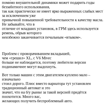
помимо внушительной динамики может подарить годы
беззаботного использования,
так как практически не имеет ярко выраженных слабых мест
за исключением уже
привычной повышенной требовательности к качеству масла.
Не забывайте, что в
отличие от младших установок, в ГРМ здесь используется
ремень, обрыв которого
неизбежно заканчивается печальным «втыком».
Проблем с проворачиванием вкладышей,
чем «грешил» XL, с V6 Mivec
больше не наблюдается, поэтому любители версии
подинамичнее могут выдохнуть.
Вот только машин с этим двигателем куплено мало –
изначально
стоил дорого. Плюс вместо вариатора тут установлен
традиционный автомат и это
значит, что на б/у рынке за такой версией придётся
поохотится. Много вас,
желающих получить беспроблемный авто.