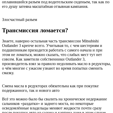
оплавившийся разъем под водительским сиденьем, так как по
его душу затеяна масштабная отзывная кампания.
Злосчастный разъем
Трансмиссия ломается?
Знаете, наверно остальная часть трансмиссии Mitsubishi
Outlander 3 крепче всего. Учитывая то, с чем шестерням и
подшипникам приходится работать с самого начала и при
этом не ломаться, можно сказать, что слабых мест тут нет
совсем. Как заметили собственники Outlander 3,
производитель взял за правило недоливать масло в редукторы,
о чём многие с ужасом узнают во время попытки сменить
смазку.
Смена масла в редукторах обязательна как при покупке
подержанного, так и нового авто
Всё это можно было бы свалить на хроническое недержание
сальников «раздатки» и заднего моста, но некоторые
осведомлённые владельцы меняют жидкости почти сразу
после покупки авто из салона и картина даже в этом случае