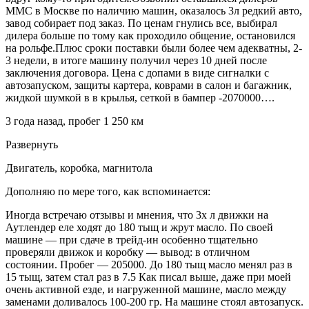
ММС в Москве по наличию машин, оказалось 3л редкий авто,
завод собирает под заказ. По ценам гнулись все, выбирал
дилера больше по тому как проходило общение, остановился
на рольфе.Плюс сроки поставки были более чем адекватны, 2-
3 недели, в итоге машину получил через 10 дней после
заключения договора. Цена с допами в виде сигналки с
автозапуском, защиты картера, коврами в салон и багажник,
жидкой шумкой в в крылья, сеткой в бампер -2070000….
3 года назад, пробег 1 250 км
Развернуть
Двигатель, коробка, магнитола
Дополняю по мере того, как вспоминается:
Иногда встречаю отзывы и мнения, что 3х л движки на
Аутлендер еле ходят до 180 тыщ и жрут масло. По своей
машине — при сдаче в трейд-ин особенно тщательно
проверяли движок и коробку — вывод: в отличном
состоянии. Пробег — 205000. До 180 тыщ масло менял раз в
15 тыщ, затем стал раз в 7.5 Как писал выше, даже при моей
очень активной езде, и нагруженной машине, масло между
заменами доливалось 100-200 гр. На машине стоял автозапуск.