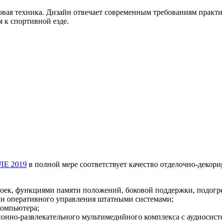
ровая техника. Дизайн отвечает современным требованиям практ
 к спортивной езде.
ЛЕ 2019
в полной мере соответствует качество отделочно-декор
оек, функциями памяти положений, боковой поддержки, подогре
ми оперативного управления штатными системами;
компьютера;
нно-развлекательного мультимедийного комплекса с аудиосист