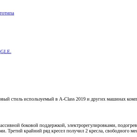
ототипа
 GLE.
вый стиль используемый в A-Class 2019 и других машинах компа
с массивной боковой поддержкой, электрорегулировками, подогр
. Третий крайний ряд кресел получил 2 кресла, свободного мес