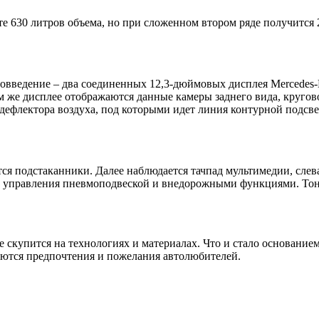
е 630 литров объема, но при сложенном втором ряде получится 20
овведение – два соединенных 12,3-дюймовых дисплея Mercedes-B
 же дисплее отображаются данные камеры заднего вида, кругово
дефлектора воздуха, под которыми идет линия контурной подсв
я подстаканники. Далее наблюдается тачпад мультимедии, слев
 управления пневмоподвеской и внедорожными функциями. Тонн
скупится на технологиях и материалах. Что и стало основанием
аются предпочтения и пожелания автолюбителей.