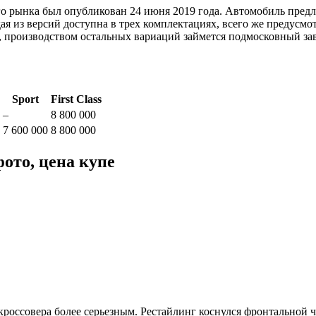
о рынка был опубликован 24 июня 2019 года. Автомобиль предл
Каждая из версий доступна в трех комплектациях, всего же преду
и, производством остальных вариаций займется подмосковный за
Sport
First Class
–
8 800 000
7 600 000
8 800 000
фото, цена купе
россовера более серьезным. Рестайлинг коснулся фронтальной ча