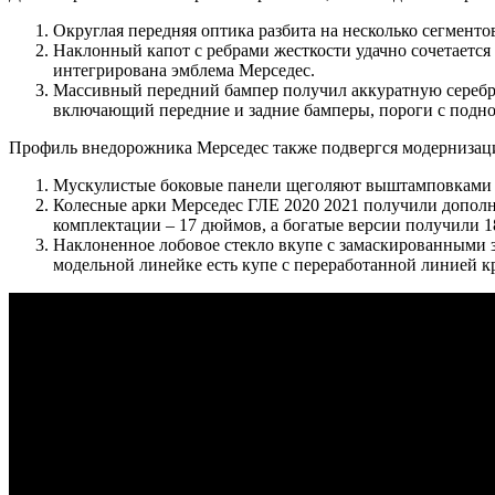
Округлая передняя оптика разбита на несколько сегмент
Наклонный капот с ребрами жесткости удачно сочетается
интегрирована эмблема Мерседес.
Массивный передний бампер получил аккуратную серебри
включающий передние и задние бамперы, пороги с подн
Профиль внедорожника Мерседес также подвергся модернизаци
Мускулистые боковые панели щеголяют выштамповками н
Колесные арки Мерседес ГЛЕ 2020 2021 получили дополн
комплектации – 17 дюймов, а богатые версии получили 18
Наклоненное лобовое стекло вкупе с замаскированными з
модельной линейке есть купе с переработанной линией 