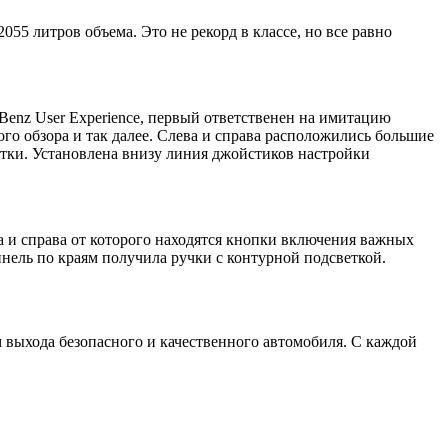
55 литров объема. Это не рекорд в классе, но все равно
enz User Experience, первый ответственен на имитацию
го обзора и так далее. Слева и справа расположились большие
етки. Установлена внизу линия джойстиков настройки
а и справа от которого находятся кнопки включения важных
ель по краям получила ручки с контурной подсветкой.
 выхода безопасного и качественного автомобиля. С каждой