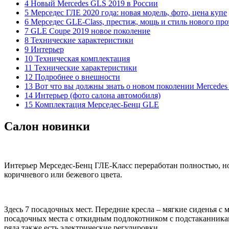
4 Новый Mercedes GLS 2019 в России
5 Мерседес ГЛЕ 2020 года: новая модель, фото, цена купе
6 Мерседес GLE-Class, престиж, мощь и стиль нового пр
7 GLE Coupe 2019 новое поколение
8 Технические характеристики
9 Интерьер
10 Техническая комплектация
11 Технические характеристики
12 Подробнее о внешности
13 Вот что вы должны знать о новом поколении Mercedes
14 Интерьер (фото салона автомобиля)
15 Комплектация Мерседес-Бенц GLE
Салон новинки
Интерьер Мерседес-Бенц ГЛЕ-Класс переработан полностью, но
коричневого или бежевого цвета.
Здесь 7 посадочных мест. Передние кресла – мягкие сиденья 
посадочных места с откидным подлокотником с подстаканниками
ряда также есть электрические регулировки.