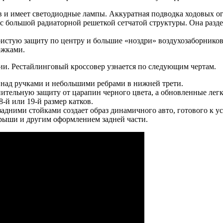
ов и имеет светодиодные лампы. Аккуратная подводка ходовых о
 с большой радиаторной решеткой сетчатой структуры. Она разде
стую защиту по центру и большие «ноздри» воздухозаборников
ожками.
и. Рестайлинговый кроссовер узнается по следующим чертам.
ад ручками и небольшими ребрами в нижней трети.
ительную защиту от царапин черного цвета, а обновленные лег
-й или 19-й размер катков.
адними стойками создает образ динамичного авто, готового к у
крыши и другим оформлением задней части.