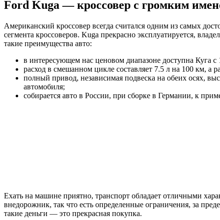
Ford Kuga — кроссовер с громким име
Американский кроссовер всегда считался одним из самых дос
сегмента кроссоверов. Kuga прекрасно эксплуатируется, владе
такие преимущества авто:
в интересующем нас ценовом диапазоне доступна Куга с
расход в смешанном цикле составляет 7.5 л на 100 км, а р
полный привод, независимая подвеска на обеих осях, вы
автомобиля;
собирается авто в России, при сборке в Германии, к при
Ехать на машине приятно, транспорт обладает отличными харак
внедорожник, так что есть определенные ограничения, за преде
такие деньги — это прекрасная покупка.