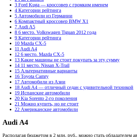
3 Ford Kuga — кроссовер с громким именем
4 Категории рейтинга
5 Автомобили из Германии
6 Компактный кроссовер BMW X1
7 Аudi A5
8 6 место. Volkswagen Tiguan 2012 года
9 Категории рейтинга
10 Mazda CX-5
11 Audi A4
12 6 место. Mazda CX-5
13 Какие машины не стоит покупать за эту сумму
14 11 место. Nissan X-Trail
15 Альтернативные варианты
16 Toyota Camry
17 Автомобили из Азии
18 Audi A4 — отличный седан с удивительной техникой
19 Испанские автомобили
20 Kia Sorento 2-го поколения
21 Можно купить, но не стоит
22 Американские автомобили
Audi A4
Располагая бюджетом в 2 млн. руб., можно стать обладателем 