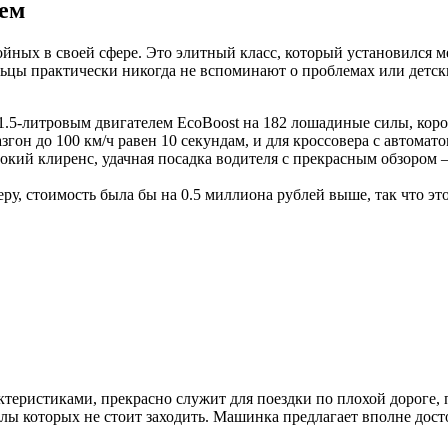
нем
тойных в своей сфере. Это элитный класс, который установилс
льцы практически никогда не вспоминают о проблемах или детск
 1.5-литровым двигателем EcoBoost на 182 лошадиные силы, кор
азгон до 100 км/ч равен 10 секундам, и для кроссовера с автомат
сокий клиренс, удачная посадка водителя с прекрасным обзоро
меру, стоимость была бы на 0.5 миллиона рублей выше, так что э
теристиками, прекрасно служит для поездки по плохой дороге, 
лы которых не стоит заходить. Машинка предлагает вполне досто