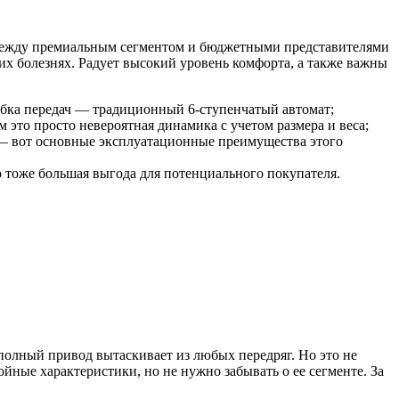
я между премиальным сегментом и бюджетными представителями
их болезнях. Радует высокий уровень комфорта, а также важны
обка передач — традиционный 6-ступенчатый автомат;
ом это просто невероятная динамика с учетом размера и веса;
м — вот основные эксплуатационные преимущества этого
то тоже большая выгода для потенциального покупателя.
полный привод вытаскивает из любых передряг. Но это не
йные характеристики, но не нужно забывать о ее сегменте. За