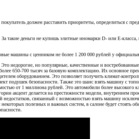
 покупатель должен расставить приоритеты, определиться с пр
За такие деньги не купишь элитные иномарки D- или E-класса, 
вые машины с ценником не более 1 200 000 рублей у официальны
Это недорогие, но популярные, качественные и востребованные 
более 650-700 тысяч за базовую комплектацию. Их основное пре
ителем оборудованием. Это позволяет получить климат-контрол
ект подушек безопасности. Также это шанс взять машину с топо
стью от 1 миллиона рублей. Это автомобили более высокого кл
егории акцент делается на престижности модели, внутреннем прос
ый недостатков, связанный с возможностью взять машину исклю
 некоторых полезных и важных систем, в салоне будет стоять об
опасности.