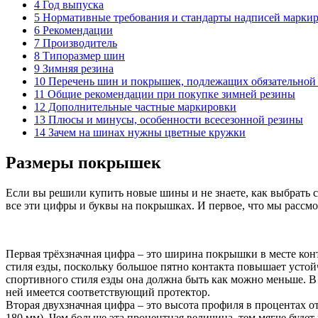
4 Год выпуска
5 Нормативные требования и стандарты надписей марки
6 Рекомендации
7 Производитель
8 Типоразмер шин
9 Зимняя резина
10 Перечень шин и покрышек, подлежащих обязательной
11 Общие рекомендации при покупке зимней резины
12 Дополнительные частные маркировки
13 Плюсы и минусы, особенности всесезонной резины
14 Зачем на шинах нужны цветные кружки
Размеры покрышек
Если вы решили купить новые шины и не знаете, как выбрать 
все эти цифры и буквы на покрышках. И первое, что мы рассмо
Первая трёхзначная цифра – это ширина покрышки в месте конт
стиля езды, поскольку большое пятно контакта повышает устой
спортивного стиля езды она должна быть как можно меньше. В
ней имеется соответствующий протектор.
Вторая двухзначная цифра – это высота профиля в процентах от
180 мм). Чем больше эта процентная величина, тем мягче будет