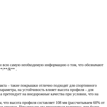
рали всю самую необходимую информацию о том, что обозначают
*/**/R** .
такта – такие покрышки отлично подходят для спортивного
араметра, на устойчивость влияет высота профиля – для
а претендует на внедорожные качества при условии, что на
м, что высота профиля составляет 108 мм (рассчитываем 60% от
их грунтах. Чем меньше эта процентная величина, тем более