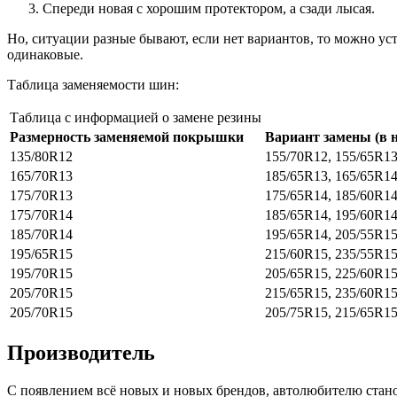
Спереди новая с хорошим протектором, а сзади лысая.
Но, ситуации разные бывают, если нет вариантов, то можно уст
одинаковые.
Таблица заменяемости шин:
Таблица с информацией о замене резины
Размерность заменяемой покрышки
Вариант замены (в 
135/80R12
155/70R12, 155/65R1
165/70R13
185/65R13, 165/65R14
175/70R13
175/65R14, 185/60R14
175/70R14
185/65R14, 195/60R14
185/70R14
195/65R14, 205/55R15
195/65R15
215/60R15, 235/55R15
195/70R15
205/65R15, 225/60R15
205/70R15
215/65R15, 235/60R15
205/70R15
205/75R15, 215/65R1
Производитель
С появлением всё новых и новых брендов, автолюбителю станов