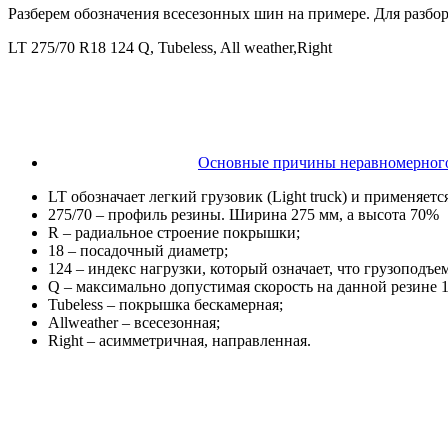
Разберем обозначения всесезонных шин на примере. Для разбор
LT 275/70 R18 124 Q, Tubeless, All weather,Right
Основные причины неравномерного
LT обозначает легкий грузовик (Light truck) и применяет
275/70 – профиль резины. Ширина 275 мм, а высота 70%
R – радиальное строение покрышки;
18 – посадочный диаметр;
124 – индекс нагрузки, который означает, что грузоподъем
Q – максимально допустимая скорость на данной резине 1
Tubeless – покрышка бескамерная;
Allweather – всесезонная;
Right – асимметричная, направленная.