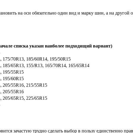
ановить на оси обязательно один вид и марку шин, а на другой о
начале списка указан наиболее подходящий вариант)
3
, 175/70R13, 185/60R14, 195/50R15
, 185/65R13, 155/R13, 165/70R14, 165/65R14
, 195/55R15
, 195/60R15
, 205/55R16, 215/55R15
, 205/55R16
, 205/65R15, 225/65R15
5
ится зачастую трудно сделать выбор в пользу единственно прав