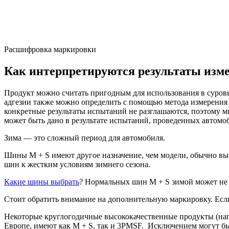
Расшифровка маркировки
Как интерпретируются результаты изм
Продукт можно считать пригодным для использования в суровы
адгезии также можно определить с помощью метода измерения т
конкретные результаты испытаний не разглашаются, поэтому 
может быть дано в результате испытаний, проведенных авто
Зима — это сложный период для автомобиля.
Шины M + S имеют другое назначение, чем модели, обычно вы
шин к жестким условиям зимнего сезона.
Какие шины выбрать
? Нормальных шин M + S зимой может не
Стоит обратить внимание на дополнительную маркировку. Есл
Некоторые круглогодичные высококачественные продукты (нап
Европе, имеют как M + S, так и 3PMSF. Исключением могут бы