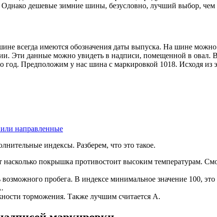
). Однако дешевые зимние шины, безусловно, лучший выбор, чем
шине всегда имеются обозначения даты выпуска. На шине можно 
ии. Эти данные можно увидеть в надписи, помещенной в овал. 
 год. Предположим у нас шина с маркировкой 1018. Исходя из э
 или направленные
нительные индексы. Разберем, что это такое.
ует насколько покрышка противостоит высоким температурам. С
 возможного пробега. В индексе минимальное значение 100, это 
.
ожности торможения. Также лучшим считается A.
надписей маркировки