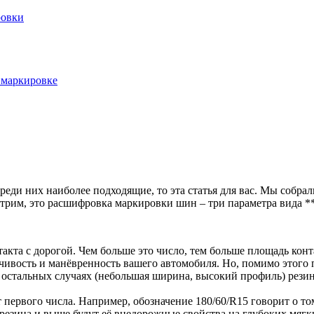
ровки
 маркировке
среди них наиболее подходящие, то эта статья для вас. Мы соб
трим, это расшифровка маркировки шин – три параметра вида **
акта с дорогой. Чем больше это число, тем больше площадь кон
чивость и манёвренность вашего автомобиля. Но, помимо этого п
 остальных случаях (небольшая ширина, высокий профиль) резин
 первого числа. Например, обозначение 180/60/R15 говорит о то
 резина и выше будут её внедорожные свойства на глубоких мягк