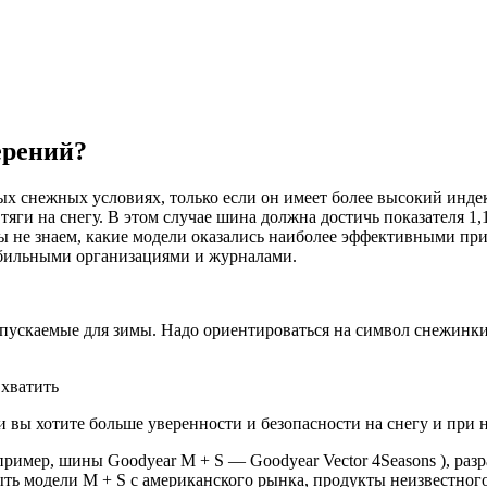
ерений?
х снежных условиях, только если он имеет более высокий индек
яги на снегу. В этом случае шина должна достичь показателя 1,
мы не знаем, какие модели оказались наиболее эффективными пр
мобильными организациями и журналами.
пускаемые для зимы. Надо ориентироваться на символ снежинки
 хватить
и вы хотите больше уверенности и безопасности на снегу и при
ример, шины Goodyear M + S — Goodyear Vector 4Seasons ), ра
ть модели M + S с американского рынка, продукты неизвестног