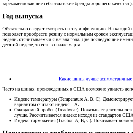
зарекомендовавшие себя азиатские бренды хорошего качества 
Год выпуска
Обязательно следует смотреть на эту информацию. На каждой 
позволяет приобрести резину с нормальным сроком эксплуатац
недели, отсчитываемый с начала года. Две последующие именно
десятой неделе, то есть в начале марта.
Какие шины лучше асимметричные
Часто на шинах, произведенных в США возможно увидеть допол
Индекс температуры (Temperature A, B, C). Демонстрир
вариантом считают индекс – A.
Ожидаемый пробег (Treadwear). Показывает длительность
лучше. Рассчитывается индекс исходя из стандартов США
Индекс торможения (Traction А, В, С). Показывает возм
Нормативные требования и стандарты 