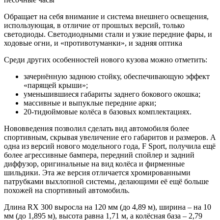
Обращает на себя внимание и система внешнего освещения,
использующая, в отличие от прошлых версий, только
светодиоды. Светодиодными стали и узкие передние фары, и
ходовые огни, и «противотуманки», и задняя оптика
Среди других особенностей нового кузова можно отметить:
зачернённую заднюю стойку, обеспечивающую эффект
«парящей крыши»;
уменьшившиеся габариты заднего бокового окошка;
массивные и выпуклые передние арки;
20-тидюймовые колёса в базовых комплектациях.
Нововведения позволил сделать вид автомобиля более
спортивным, скрывая увеличение его габаритов и размеров. А
одна из версий нового модельного года, F Sport, получила ещё
более агрессивные бампера, передний спойлер и задний
диффузор, оригинальные на вид колёса и фирменные
шильдики. Эта же версия отличается хромированными
патрубками выхлопной системы, делающими её ещё больше
похожей на спортивный автомобиль.
Длина RX 300 выросла на 120 мм (до 4,89 м), ширина – на 10
мм (до 1,895 м), высота равна 1,71 м, а колёсная база – 2,79