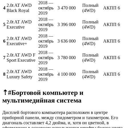
2018 —
2.0t AT AWD
Полный
4
октябрь
3 470 000
АКПП 6
Black Royal
(4WD)
2019
2018 —
2.0t AT AWD
Полный
5
октябрь
3 396 000
АКПП 6
Executive
(4WD)
2019
2018 —
2.0t AT AWD
Полный
6
октябрь
3 636 000
АКПП 6
Executive+
(4WD)
2019
2018 —
2.0t AT AWD F
Полный
7
октябрь
3 780 000
АКПП 6
Sport Executive
(4WD)
2019
2018 —
2.0t AT AWD
Полный
8
октябрь
4 100 000
АКПП 6
Luxury Safety
(4WD)
2019
⇡#Бортовой компьютер и
мультимедийная система
Дисплей бортового компьютера расположен в центре
приборной панели, между спидометром и тахометром. Его
диагональ составляет 4,2 дюйма, и, хотя он цветной, в
оформлении в основном используются шрифты белого цвета.