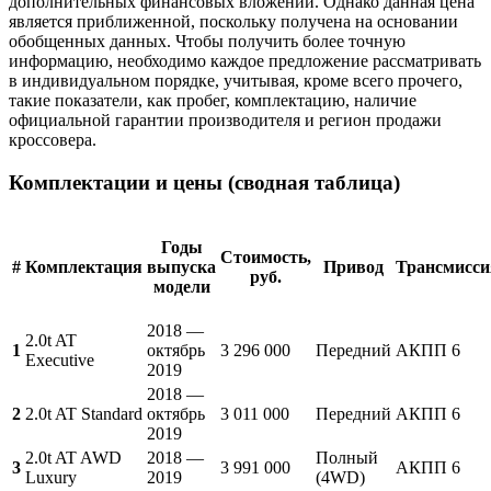
дополнительных финансовых вложений. Однако данная цена
является приближенной, поскольку получена на основании
обобщенных данных. Чтобы получить более точную
информацию, необходимо каждое предложение рассматривать
в индивидуальном порядке, учитывая, кроме всего прочего,
такие показатели, как пробег, комплектацию, наличие
официальной гарантии производителя и регион продажи
кроссовера.
Комплектации и цены (сводная таблица)
Годы
Стоимость,
#
Комплектация
выпуска
Привод
Трансмисси
руб.
модели
2018 —
2.0t AT
1
октябрь
3 296 000
Передний
АКПП 6
Executive
2019
2018 —
2
2.0t AT Standard
октябрь
3 011 000
Передний
АКПП 6
2019
2.0t AT AWD
2018 —
Полный
3
3 991 000
АКПП 6
Luxury
2019
(4WD)