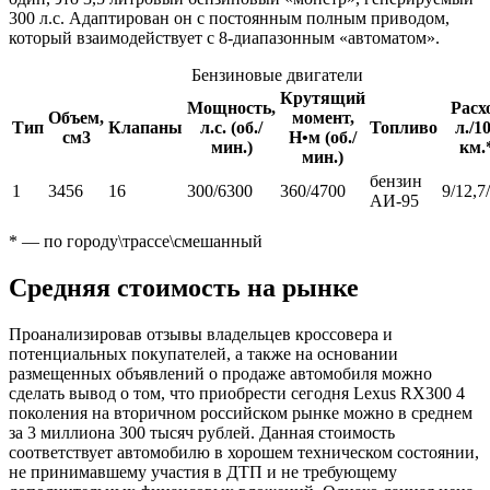
300 л.с. Адаптирован он с постоянным полным приводом,
который взаимодействует с 8-диапазонным «автоматом».
Бензиновые двигатели
Крутящий
Мощность,
Расх
Объем,
момент,
Тип
Клапаны
л.с. (об./
Топливо
л./1
см3
Н•м (об./
мин.)
км.
мин.)
бензин
1
3456
16
300/6300
360/4700
9/12,7
АИ-95
* — по городу\трассе\смешанный
Средняя стоимость на рынке
Проанализировав отзывы владельцев кроссовера и
потенциальных покупателей, а также на основании
размещенных объявлений о продаже автомобиля можно
сделать вывод о том, что приобрести сегодня Lexus RX300 4
поколения на вторичном российском рынке можно в среднем
за 3 миллиона 300 тысяч рублей. Данная стоимость
соответствует автомобилю в хорошем техническом состоянии,
не принимавшему участия в ДТП и не требующему