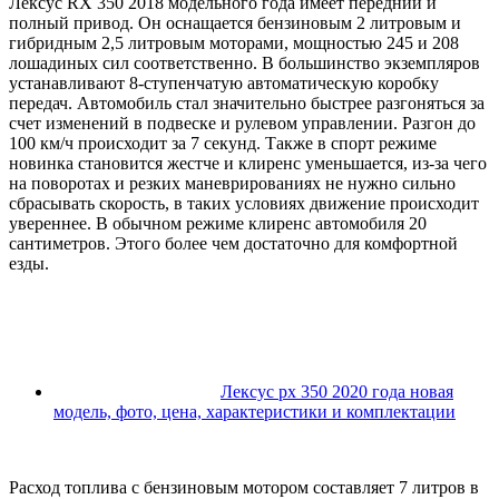
Лексус RX 350 2018 модельного года имеет передний и
полный привод. Он оснащается бензиновым 2 литровым и
гибридным 2,5 литровым моторами, мощностью 245 и 208
лошадиных сил соответственно. В большинство экземпляров
устанавливают 8-ступенчатую автоматическую коробку
передач. Автомобиль стал значительно быстрее разгоняться за
счет изменений в подвеске и рулевом управлении. Разгон до
100 км/ч происходит за 7 секунд. Также в спорт режиме
новинка становится жестче и клиренс уменьшается, из-за чего
на поворотах и резких маневрированиях не нужно сильно
сбрасывать скорость, в таких условиях движение происходит
увереннее. В обычном режиме клиренс автомобиля 20
сантиметров. Этого более чем достаточно для комфортной
езды.
Лексус рх 350 2020 года новая
модель, фото, цена, характеристики и комплектации
Расход топлива с бензиновым мотором составляет 7 литров в