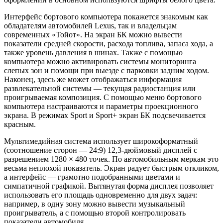
Интерфейс бортового компьютера покажется знакомым как
обладателям автомобилей Lexus, так и владельцам
современных «Тойот». На экран БК можно вывести
показатели средней скорости, расхода топлива, запаса хода, а
также уровень давления в шинах. Также с помощью
компьютера можно активировать системы мониторинга
слепых зон и помощи при выезде с парковки задним ходом.
Наконец, здесь же может отображаться информация
развлекательной системы — текущая радиостанция или
проигрываемая композиция. C помощью меню бортового
компьютера настраиваются и параметры проекционного
экрана. В режимах Sport и Sport+ экран БК подсвечивается
красным.
Мультимедийная система использует широкоформатный
(соотношение сторон — 24:9) 12,3-дюймовый дисплей с
разрешением 1280 × 480 точек. По автомобильным меркам это
весьма неплохой показатель. Экран радует быстрым откликом,
а интерфейс — грамотно подобранными цветами и
симпатичной графикой. Вытянутая форма дисплея позволяет
использовать его площадь одновременно для двух задач:
например, в одну зону можно вывести музыкальный
проигрыватель, а с помощью второй контролировать
показатели автомобиля.