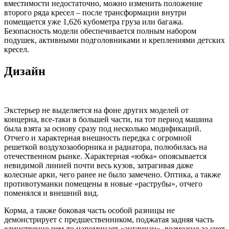
вместимости недостаточно, можно изменить положение
второго ряда кресел – после трансформации внутри
помещается уже 1,626 кубометра груза или багажа.
Безопасность модели обеспечивается полным набором
подушек, активными подголовниками и креплениями детских
кресел.
Дизайн
Экстерьер не выделяется на фоне других моделей от
концерна, все-таки в большей части, на тот период машина
была взята за основу сразу под несколько модификаций.
Отчего и характерная внешность передка с огромной
решеткой воздухозаоборника и радиатора, полюбилась на
отечественном рынке. Характерная «юбка» опоясывается
невидимой линией почти весь кузов, затрагивая даже
колесные арки, чего ранее не было замечено. Оптика, а также
противотуманки помещены в новые «раструбы», отчего
поменялся и внешний вид.
Корма, а также боковая часть особой разницы не
демонстрирует с предшественником, поджатая задняя часть
единственно чем-то напоминает «англичан», возможно за счет