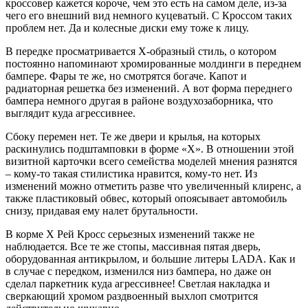
кроссовер кажется короче, чем это есть на самом деле, из-за
чего его внешний вид немного куцеватый. С Кроссом таких
проблем нет. Да и колесные диски ему тоже к лицу.
В передке просматривается Х-образный стиль, о котором
постоянно напоминают хромированные молдинги в переднем
бампере. Фары те же, но смотрятся богаче. Капот и
радиаторная решетка без изменений. А вот форма переднего
бампера немного другая в районе воздухозаборника, что
выглядит куда агрессивнее.
Сбоку перемен нет. Те же двери и крылья, на которых
раскинулись подштамповки в форме «Х». В отношении этой
визитной карточки всего семейства моделей мнения разнятся
– кому-то такая стилистика нравится, кому-то нет. Из
изменений можно отметить разве что увеличенный клиренс, а
также пластиковый обвес, который опоясывает автомобиль
снизу, придавая ему налет брутальности.
В корме Х Рей Кросс серьезных изменений также не
наблюдается. Все те же стопы, массивная пятая дверь,
оборудованная антикрылом, и большие литеры LADA. Как и
в случае с передком, изменился низ бампера, но даже он
сделал паркетник куда агрессивнее! Светлая накладка и
сверкающий хромом раздвоенный выхлоп смотрится