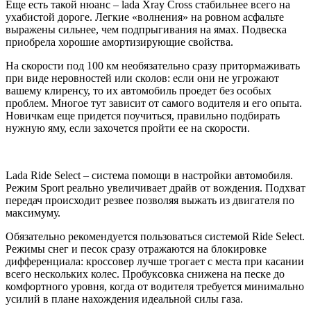
Еще есть такой нюанс – lada Xray Cross стабильнее всего на
ухабистой дороге. Легкие «волнения» на ровном асфальте
выражены сильнее, чем подпрыгивания на ямах. Подвеска
приобрела хорошие амортизирующие свойства.
На скорости под 100 км необязательно сразу притормаживать
при виде неровностей или сколов: если они не угрожают
вашему клиренсу, то их автомобиль проедет без особых
проблем. Многое тут зависит от самого водителя и его опыта.
Новичкам еще придется поучиться, правильно подбирать
нужную яму, если захочется пройти ее на скорости.
Lada Ride Select – система помощи в настройки автомобиля.
Режим Sport реально увеличивает драйв от вождения. Подхват
передач происходит резвее позволяя выжать из двигателя по
максимуму.
Обязательно рекомендуется пользоваться системой Ride Select.
Режимы снег и песок сразу отражаются на блокировке
дифференциала: кроссовер лучше трогает с места при касании
всего нескольких колес. Пробуксовка снижена на песке до
комфортного уровня, когда от водителя требуется минимально
усилий в плане нахождения идеальной силы газа.