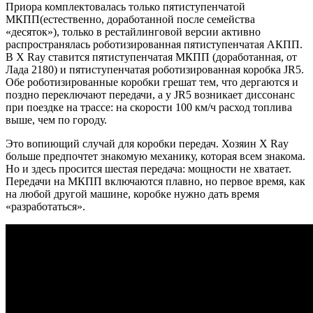
Приора комплектовалась только пятиступенчатой
МКПП(естественно, доработанной после семейства
«десяток»), только в рестайлинговой версии активно
распространялась роботизированная пятиступенчатая АКПП.
В Х Ray ставится пятиступенчатая МКПП (доработанная, от
Лада 2180) и пятиступенчатая роботизированная коробка JR5.
Обе роботизированные коробки грешат тем, что дергаются и
поздно переключают передачи, а у JR5 возникает диссонанс
при поездке на трассе: на скорости 100 км/ч расход топлива
выше, чем по городу.
Это вопиющий случай для коробки передач. Хозяин Х Ray
больше предпочтет знакомую механику, которая всем знакома.
Но и здесь просится шестая передача: мощности не хватает.
Передачи на МКПП включаются плавно, но первое время, как
на любой другой машине, коробке нужно дать время
«разработаться».