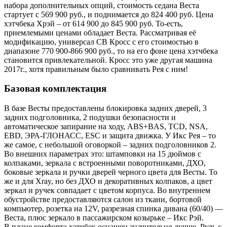
набора дополнительных опций, стоимость седана Веста
стартует с 569 900 руб., и поднимается до 824 400 руб. Цена
хэтчбека Хрэй – от 614 900 до 845 900 руб. То-есть,
приемлемыми ценами обладает Веста. Рассматривая её
модификацию, универсал СВ Кросс с его стоимостью в
диапазоне 770 900-866 900 руб., то на его фоне цена хэтчбека
становится привлекательной. Кросс это уже другая машина
2017г., хотя правильным было сравнивать Рея с ним!
Базовая комплектация
В базе Весты предоставлены блокировка задних дверей, 3
задних подголовника, 2 подушки безопасности и
автоматическое запирание на ходу, ABS+BAS, TCD, NSA,
EBD, ЭРА-ГЛОНАСС, ESC и защита движка. У Икс Рея – то
же самое, с небольшой оговоркой – задних подголовников 2.
Во внешних параметрах это: штамповки на 15 дюймов с
колпаками, зеркала с встроенными поворотниками, ДХО,
боковые зеркала и ручки дверей черного цвета для Весты. То
же и для Xray, но без ДХО и декоративных колпаков, а цвет
зеркал и ручек совпадает с цветом корпуса. Во внутреннем
обустройстве предоставляются салон из ткани, бортовой
компьютер, розетка на 12V, разрезная спинка дивана (60/40) —
Веста, плюс зеркало в пассажирском козырьке – Икс Рэй.
В плане комфорта хэтчбек оснащен значительно лучше. Руль с