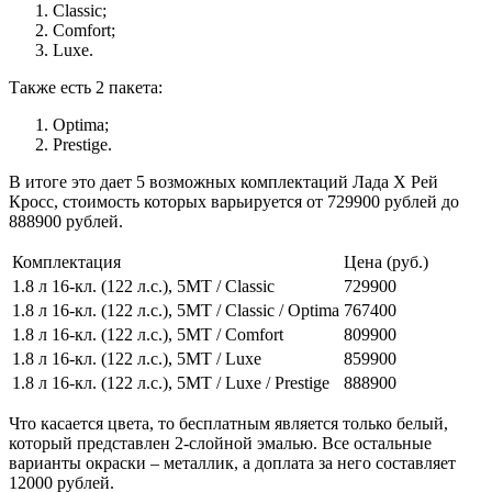
Classic;
Comfort;
Luxe.
Также есть 2 пакета:
Optima;
Prestige.
В итоге это дает 5 возможных комплектаций Лада Х Рей
Кросс, стоимость которых варьируется от 729900 рублей до
888900 рублей.
Комплектация
Цена (руб.)
1.8 л 16-кл. (122 л.с.), 5МТ / Classic
729900
1.8 л 16-кл. (122 л.с.), 5МТ / Classic / Optima
767400
1.8 л 16-кл. (122 л.с.), 5МТ / Comfort
809900
1.8 л 16-кл. (122 л.с.), 5МТ / Luxe
859900
1.8 л 16-кл. (122 л.с.), 5МТ / Luxe / Prestige
888900
Что касается цвета, то бесплатным является только белый,
который представлен 2-слойной эмалью. Все остальные
варианты окраски – металлик, а доплата за него составляет
12000 рублей.