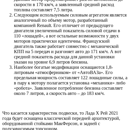
скорости в 170 км/ч, а заявленный средний расход
топлива составляет 7,5 литра.
Следующим используемым силовым агрегатом является
аналогичный по объему мотор, разработанный
компанией Renault. Его отличает от предыдущего
двигателя увеличенный показатель силовой отдачи в
110 «лошадей», а вот остальные возможности у двух
моторов практически идентичны. Французский
двигатель также работает совместно с механической
КПП на 5 передач и разгоняет авто до 171 км/ч. А вот
средний показатель расхода для данной установки
указан на уровне 6,9 литров бензина.
Наиболее богатые модификации оснащаются 1,8-
литровым «атмосферником» от «АвтоВАЗа». Его
предельная мощность составляет 122 лошадиные силы, а
в пару к мотору полагается установка «механики» либо
«робота». Заявленное потребление бензина составляет
около 7 литров, а скорость авто – до 183 км/ч.
Что касается характеристик подвески, то Лада Х Рей 2021
года будет оснащена классической передней архитектурой,
оборудованной стойками МакФерсон, и задней с
полузависимым торсионом.