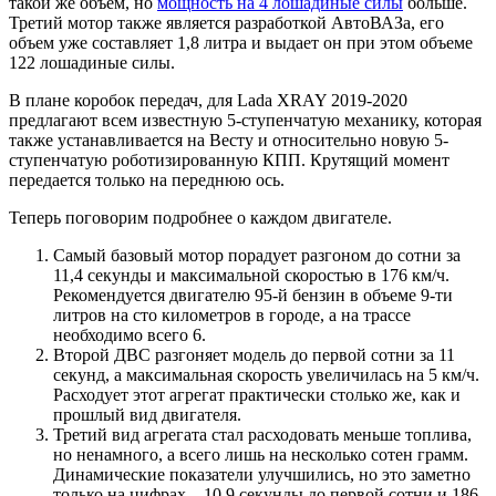
такой же объем, но
мощность на 4 лошадиные силы
больше.
Третий мотор также является разработкой АвтоВАЗа, его
объем уже составляет 1,8 литра и выдает он при этом объеме
122 лошадиные силы.
В плане коробок передач, для Lada XRAY 2019-2020
предлагают всем известную 5-ступенчатую механику, которая
также устанавливается на Весту и относительно новую 5-
ступенчатую роботизированную КПП. Крутящий момент
передается только на переднюю ось.
Теперь поговорим подробнее о каждом двигателе.
Самый базовый мотор порадует разгоном до сотни за
11,4 секунды и максимальной скоростью в 176 км/ч.
Рекомендуется двигателю 95-й бензин в объеме 9-ти
литров на сто километров в городе, а на трассе
необходимо всего 6.
Второй ДВС разгоняет модель до первой сотни за 11
секунд, а максимальная скорость увеличилась на 5 км/ч.
Расходует этот агрегат практически столько же, как и
прошлый вид двигателя.
Третий вид агрегата стал расходовать меньше топлива,
но ненамного, а всего лишь на несколько сотен грамм.
Динамические показатели улучшились, но это заметно
только на цифрах – 10,9 секунды до первой сотни и 186