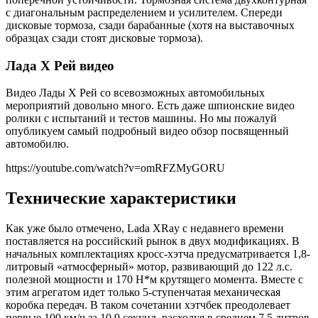
с диагональным распределением и усилителем. Спереди
дисковые тормоза, сзади барабанные (хотя на выставочных
образцах сзади стоят дисковые тормоза).
Лада Х Рей видео
Видео Лады Х Рей со всевозможных автомобильных
мероприятий довольно много. Есть даже шпионские видео
ролики с испытаний и тестов машины. Но мы пожалуй
опубликуем самый подробный видео обзор посвященный
автомобилю.
https://youtube.com/watch?v=omRFZMyGORU
Технические характеристики
Как уже было отмечено, Lada XRay с недавнего времени
поставляется на российский рынок в двух модификациях. В
начальных комплектациях кросс-хэтча предусматривается 1,8-
литровый «атмосферный» мотор, развивающий до 122 л.с.
полезной мощности и 170 Н*м крутящего момента. Вместе с
этим агрегатом идет только 5-ступенчатая механическая
коробка передач. В таком сочетании хэтчбек преодолевает
первые 100 км/ч за 10,9 секунд, расходуя в среднем 7,5 литров