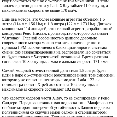
будет сочетаться только с 5-ступенчатой механикой. В этом
тандеме разгон до сотни у Lada XRay займет 11.9 секунд, а
максимальная скорость не выше 170 км/ч.
Еще два мотора, это более мощные агрегаты объемом 1.6
литра (114 л.с. 156 Нм) и 1.8 литра (122 л.с. 173 Нм). Движок
мощностью 114 лошадей, это силовой агрегат разработанный
концерном Рено-Ниссан, производство которого осваивает
“Автоваз”. Главной особенностью данного довольно
современного мотора можно считать наличие цепного
привода ГРМ, алюминиевого блока цилиндров и системы
смены фаз газораспределения на распредвалу. Но сочетаться
он будет только с 5-ступенчатой механикой. Время разгона
составляет 10.3 секунды, а максимальная скорость 171 км/ч.
Самый мощный отечественный двигатель 1.8 литра будет
идти в паре с 5-ступенчатой роботизированной трансмиссией,
которую уже ставят на некоторые модели Lada. 122 л.с.
позволят разгонять Х-рей до сотни за 10.2 секунды, а
максимальная скорость составляет 182 км/ч.
Что касается ходовой части XRay, то её скопировали у Рено
Сандеро. Передняя независимая подвеска типа Макферсон со
стабилизатором поперечной устойчивости. Задняя подвеска
полузависимая со скручиваемой балкой и стабилизатором
поперечной устойчивости. Тормозная система двухконтурная