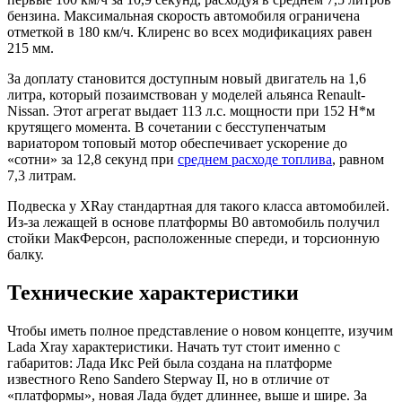
бензина. Максимальная скорость автомобиля ограничена
отметкой в 180 км/ч. Клиренс во всех модификациях равен
215 мм.
За доплату становится доступным новый двигатель на 1,6
литра, который позаимствован у моделей альянса Renault-
Nissan. Этот агрегат выдает 113 л.с. мощности при 152 Н*м
крутящего момента. В сочетании с бесступенчатым
вариатором топовый мотор обеспечивает ускорение до
«сотни» за 12,8 секунд при
среднем расходе топлива
, равном
7,3 литрам.
Подвеска у XRay стандартная для такого класса автомобилей.
Из-за лежащей в основе платформы B0 автомобиль получил
стойки МакФерсон, расположенные спереди, и торсионную
балку.
Технические характеристики
Чтобы иметь полное представление о новом концепте, изучим
Lada Xray характеристики. Начать тут стоит именно с
габаритов: Лада Икс Рей была создана на платформе
известного Reno Sandero Stepway II, но в отличие от
«платформы», новая Лада будет длиннее, выше и шире. За