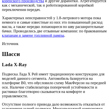
корейского производства
и другие доработки. Агрегатируется
как с механической, так и роботизированной коробкой
переключения передач.
Характерных неисправностей у 1.8-литрового мотора пока
немного и самые известные из них это повышенный расход
масла, а также нередко лопающиеся по шву расширительные
бачки. Проводились две отзывные компании: по бракованным
клапанам и замене топливной рампы
.
Источник
Шасси
Lada X-Ray
Подвеска Лада Х Рей имеет традиционную конструкцию для
моделей данного сегмента. Автомобиль базируется на
платформе В0, что обусловило схему МакФерсон на передней
оси. Наличие стабилизатора поперечной устойчивости и
растяжки благотворно сказывается на комфорте и
управляемости.
Отсутствие полного привода дало возможность отказаться от
усложнения задней подвески. Многорычажной компоновки