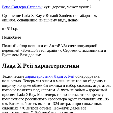
Рено Сандеро Степвей
: чуть дороже, может лучше?
Сравнение Lada X-Ray с Renault Sandero по габаритам,
опциям, оснащению, внешнему виду, ценам
от 511т.р.
Подробнее
Полный обзор новинки от АвтоВАЗа снят популярной
передачей «Большой тест-драйв» с Сергеем Стиллавиным и
Рустамом Вахидовым:
Лада Х Рей характеристики
Технические
характеристики Лады Х Рей
обнародованы
полностью. Теперь мы знаем о машине не только её длину и
ширину, но даже объем багажника и набор силовых агрегатов,
которые появятся под капотом. А чуть не забыл – дорожный
просвет Lada XRay. Мы теперь точно знаем, что клиренс у
компактного российского кроссовера будет составлять аж 195
мм. Багажный отсек вместит 324 литра, а при сложенных
сидениях 770 литров объема. Пожалуй далее все
характеристики Х Рей опубликуем ниже.