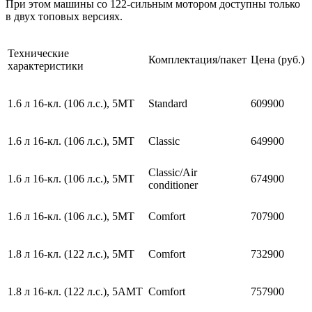
При этом машины со 122-сильным мотором доступны только
в двух топовых версиях.
Технические
Комплектация/пакет
Цена (руб.)
характеристики
1.6 л 16-кл. (106 л.с.), 5МТ
Standard
609900
1.6 л 16-кл. (106 л.с.), 5МТ
Classic
649900
Classic/Air
1.6 л 16-кл. (106 л.с.), 5МТ
674900
conditioner
1.6 л 16-кл. (106 л.с.), 5МТ
Comfort
707900
1.8 л 16-кл. (122 л.с.), 5МТ
Comfort
732900
1.8 л 16-кл. (122 л.с.), 5АМТ
Comfort
757900