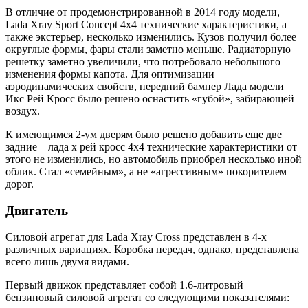
В отличие от продемонстрированной в 2014 году модели,
Lada Xray Sport Concept 4х4 технические характеристики, а
также экстерьер, несколько изменились. Кузов получил более
округлые формы, фары стали заметно меньше. Радиаторную
решетку заметно увеличили, что потребовало небольшого
изменения формы капота. Для оптимизации
аэродинамических свойств, передний бампер Лада модели
Икс Рей Кросс было решено оснастить «губой», забирающей
воздух.
К имеющимся 2-ум дверям было решено добавить еще две
задние – лада х рей кросс 4х4 технические характеристики от
этого не изменились, но автомобиль приобрел несколько иной
облик. Стал «семейным», а не «агрессивным» покорителем
дорог.
Двигатель
Силовой агрегат для Lada Xray Cross представлен в 4-х
различных вариациях. Коробка передач, однако, представлена
всего лишь двумя видами.
Первый движок представляет собой 1.6-литровый
бензиновый силовой агрегат со следующими показателями: