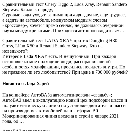
Сравнительный тест Chery Tiggo 2, Lada Xray, Renault Sandero
Stepway. Ближе к народу;
Суровые годы уходят, за ними приходят другие, еще труднее,
а ездить на автомобиле, именуемом модным словом
«кроссовер», хочется прямо сейчас, не дожидаясь очередной
паузы между кризисами. Приходится автопроизводителям…
Сравнительный тест LADA XRAY против Dongfeng H30
Cross, Lifan X50 и Renault Sandero Stepway. Кто на
новенького?;
Интерес к Lada XRAY есть. И нешуточный. При каждой
остановке ко мне подходили люди, расспрашивали об
особенностях модификации, просились посидеть внутри. Но
не праздное ли это любопытство? При цене в 700 000 рублей?
Новости о Лада Х-рей
На конвейере АвтоВАЗа автоматизировали «свадьбу»;
АвтоВАЗ ввел в эксплуатацию новый цех подсборки шасси и
полуавтоматическую линию по установке двигателя и шасси
на производстве автомобилей на платформе B0.
Модернизированная линия введена в строй в январе 2021
года, об …