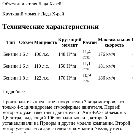
Объем двигателя Лада Х-рей
Крутящий момент Лада Х-рей
Технические характеристики
Крутящий
Максимальная
Тип
Объем
Мощность
Разгон
момент
скорость
11,4
Бензин
1.6 л
106 л.с.
148 H*m
176 км/ч
сек.
11,1
Бензин
1.6 л
110 л.с.
150 H*m
181 км/ч
сек.
10,9
Бензин
1.8 л
122 л.с.
170 H*m
186 км/ч
сек.
Подробнее
Производитель предлагает покупателю 3 вида моторов, это
только 4-х цилиндровые атмосферные двигателя. Первый
мотор это уже известный двигатель от АвтоВАЗа объемом в
1,6 литра, выдающий 106 лошадиных сил, который
устанавливали на Приоры и другие модели компании. Второй
мотор уже является двигателем от компании Nissan, у него