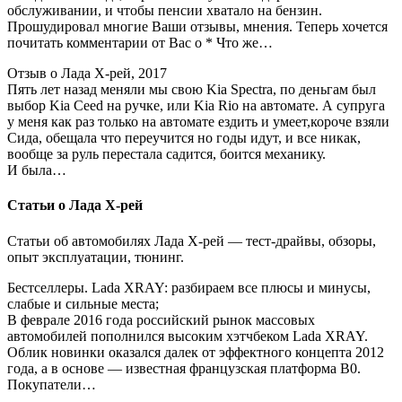
обслуживании, и чтобы пенсии хватало на бензин.
Прошудировал многие Ваши отзывы, мнения. Теперь хочется
почитать комментарии от Вас о * Что же…
Отзыв о Лада Х-рей, 2017
Пять лет назад меняли мы свою Kia Spectra, по деньгам был
выбор Kia Ceed на ручке, или Kia Rio на автомате. А супруга
у меня как раз только на автомате ездить и умеет,короче взяли
Сида, обещала что переучится но годы идут, и все никак,
вообще за руль перестала садится, боится механику.
И была…
Статьи о Лада Х-рей
Статьи об автомобилях Лада Х-рей — тест-драйвы, обзоры,
опыт эксплуатации, тюнинг.
Бестселлеры. Lada XRAY: разбираем все плюсы и минусы,
слабые и сильные места;
В феврале 2016 года российский рынок массовых
автомобилей пополнился высоким хэтчбеком Lada XRAY.
Облик новинки оказался далек от эффектного концепта 2012
года, а в основе — известная французская платформа B0.
Покупатели…