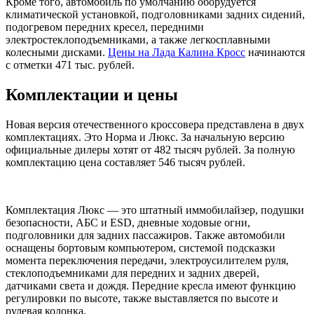
Кроме того, автомобиль по умолчанию оборудуется
климатической установкой, подголовниками задних сидений,
подогревом передних кресел, передними
электростеклоподъемниками, а также легкосплавными
колесными дисками.
Цены на Лада Калина Кросс
начинаются
с отметки 471 тыс. рублей.
Комплектации и цены
Новая версия отечественного кроссовера представлена в двух
комплектациях. Это Норма и Люкс. За начальную версию
официальные дилеры хотят от 482 тысяч рублей. За полную
комплектацию цена составляет 546 тысяч рублей.
Комплектация Люкс — это штатный иммобилайзер, подушки
безопасности, АБС и ESD, дневные ходовые огни,
подголовники для задних пассажиров. Также автомобили
оснащены бортовым компьютером, системой подсказки
момента переключения передачи, электроусилителем руля,
стеклоподъемниками для передних и задних дверей,
датчиками света и дождя. Передние кресла имеют функцию
регулировки по высоте, также выставляется по высоте и
рулевая колонка.