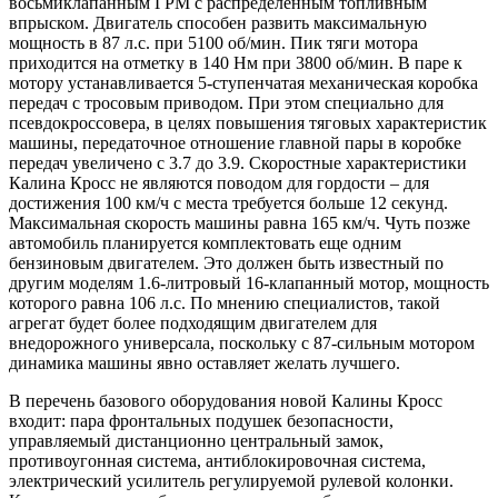
восьмиклапанным ГРМ с распределенным топливным
впрыском. Двигатель способен развить максимальную
мощность в 87 л.с. при 5100 об/мин. Пик тяги мотора
приходится на отметку в 140 Нм при 3800 об/мин. В паре к
мотору устанавливается 5-ступенчатая механическая коробка
передач с тросовым приводом. При этом специально для
псевдокроссовера, в целях повышения тяговых характеристик
машины, передаточное отношение главной пары в коробке
передач увеличено с 3.7 до 3.9. Скоростные характеристики
Калина Кросс не являются поводом для гордости – для
достижения 100 км/ч с места требуется больше 12 секунд.
Максимальная скорость машины равна 165 км/ч. Чуть позже
автомобиль планируется комплектовать еще одним
бензиновым двигателем. Это должен быть известный по
другим моделям 1.6-литровый 16-клапанный мотор, мощность
которого равна 106 л.с. По мнению специалистов, такой
агрегат будет более подходящим двигателем для
внедорожного универсала, поскольку с 87-сильным мотором
динамика машины явно оставляет желать лучшего.
В перечень базового оборудования новой Калины Кросс
входит: пара фронтальных подушек безопасности,
управляемый дистанционно центральный замок,
противоугонная система, антиблокировочная система,
электрический усилитель регулируемой рулевой колонки.