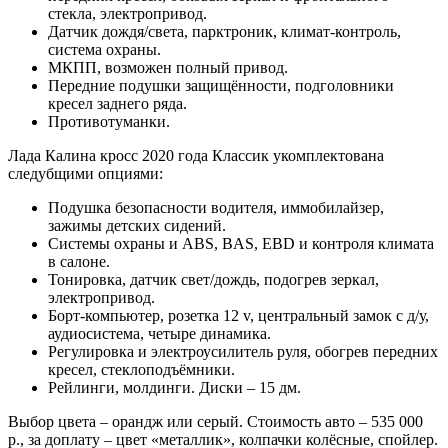
стекла, электропривод.
Датчик дождя/света, парктроник, климат-контроль,
система охраны.
МКПП, возможен полный привод.
Передние подушки защищённости, подголовники
кресел заднего ряда.
Противотуманки.
Лада Калина кросс 2020 года Классик укомплектована
следубщими опциями:
Подушка безопасности водителя, иммобилайзер,
зажимы детских сидений.
Системы охраны и ABS, BAS, EBD и контроля климата
в салоне.
Тонировка, датчик свет/дождь, подогрев зеркал,
электропривод.
Борт-компьютер, розетка 12 v, центральный замок с д/у,
аудиосистема, четыре динамика.
Регулировка и электроусилитель руля, обогрев передних
кресел, стеклоподъёмники.
Рейлинги, молдинги. Диски – 15 дм.
Выбор цвета – орандж или серый. Стоимость авто – 535 000
р., за доплату – цвет «металлик», колпачки колёсные, спойлер.