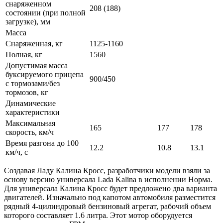
снаряженном
208 (188)
состоянии (при полной
загрузке), мм
Масса
Снаряженная, кг
1125-1160
Полная, кг
1560
Допустимая масса
буксируемого прицепа
900/450
с тормозами/без
тормозов, кг
Динамические
характеристики
Максимальная
165
177
178
скорость, км/ч
Время разгона до 100
12.2
10.8
13.1
км/ч, с
Создавая Ладу Калина Кросс, разработчики модели взяли за
основу версию универсала Lada Kalina в исполнении Норма.
Для универсала Калина Кросс будет предложено два варианта
двигателей. Изначально под капотом автомобиля разместится
рядный 4-цилиндровый бензиновый агрегат, рабочий объем
которого составляет 1.6 литра. Этот мотор оборудуется