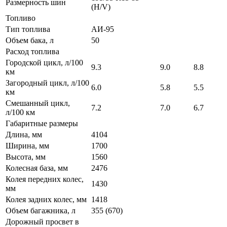
Размерность шин
(H/V)
Топливо
Тип топлива
АИ-95
Объем бака, л
50
Расход топлива
Городской цикл, л/100
9.3
9.0
8.8
км
Загородный цикл, л/100
6.0
5.8
5.5
км
Смешанный цикл,
7.2
7.0
6.7
л/100 км
Габаритные размеры
Длина, мм
4104
Ширина, мм
1700
Высота, мм
1560
Колесная база, мм
2476
Колея передних колес,
1430
мм
Колея задних колес, мм
1418
Объем багажника, л
355 (670)
Дорожный просвет в