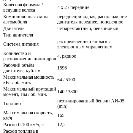
Колесная формула /
4 х 2 / передние
ведущие колеса
Компоновочная схема
переднеприводная, расположение
автомобиля
двигателя переднее, поперечное
Двигатель
четырехтактный, бензиновый
Тип двигателя
распределенный впрыск с
Система питания
электронным управлением
Количество и
4, рядное
расположение цилиндров
Рабочий объём
1596
двигателя, куб. см
Максимальная мощность,
64 / 5100
кВт / об. мин.
Максимальный крутящий
140 / 3800
момент, Нм / об. мин.
неэтилированный бензин АИ-95
Топливо
(min)
Максимальная скорость,
165
км/ч
Разгон 0-100 км/ч, с
12,2
Расход топлива в