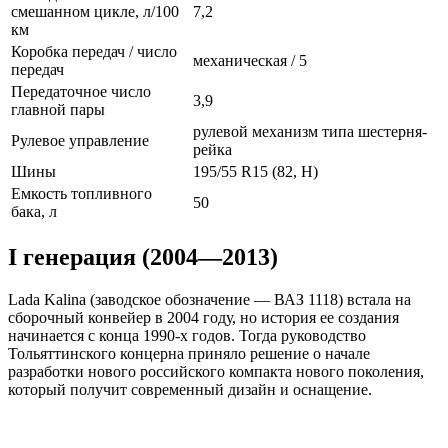
смешанном цикле, л/100
7,2
км
Коробка передач / число
механическая / 5
передач
Передаточное число
3,9
главной пары
рулевой механизм типа шестерня-
Рулевое управление
рейка
Шины
195/55 R15 (82, Н)
Емкость топливного
50
бака, л
I генерация (2004—2013)
Lada Kalina (заводское обозначение — ВАЗ 1118) встала на
сборочный конвейер в 2004 году, но история ее создания
начинается с конца 1990-х годов. Тогда руководство
Тольяттинского концерна приняло решение о начале
разработки нового российского компакта нового поколения,
который получит современный дизайн и оснащение.