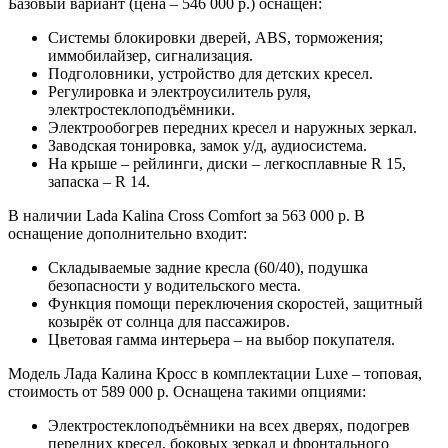
Базовый вариант (цена – 546 000 р.) оснащён:
Системы блокировки дверей, ABS, торможения;
иммобилайзер, сигнализация.
Подголовники, устройство для детских кресел.
Регулировка и электроусилитель руля,
электростеклоподъёмники.
Электрообогрев передних кресел и наружных зеркал.
Заводская тонировка, замок у/д, аудиосистема.
На крыше – рейлинги, диски – легкосплавные R 15,
запаска – R 14.
В наличии Lada Kalina Cross Comfort за 563 000 р. В
оснащение дополнительно входит:
Складываемые задние кресла (60/40), подушка
безопасности у водительского места.
Функция помощи переключения скоростей, защитный
козырёк от солнца для пассажиров.
Цветовая гамма интерьера – на выбор покупателя.
Модель Лада Калина Кросс в комплектации Luxe – топовая,
стоимость от 589 000 р. Оснащена такими опциями:
Электростеклоподъёмники на всех дверях, подогрев
передних кресел, боковых зеркал и фронтального