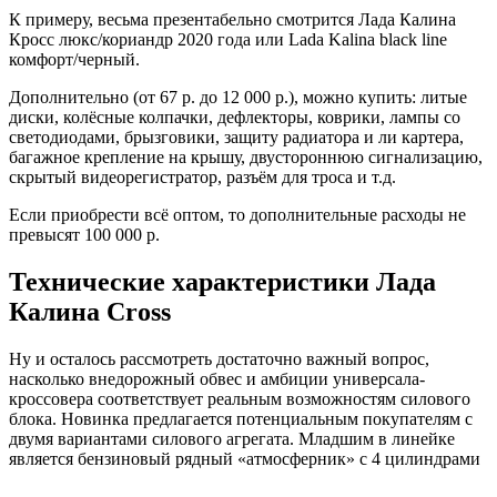
К примеру, весьма презентабельно смотрится Лада Калина
Кросс люкс/кориандр 2020 года или Lada Kalina black line
комфорт/черный.
Дополнительно (от 67 р. до 12 000 р.), можно купить: литые
диски, колёсные колпачки, дефлекторы, коврики, лампы со
светодиодами, брызговики, защиту радиатора и ли картера,
багажное крепление на крышу, двустороннюю сигнализацию,
скрытый видеорегистратор, разъём для троса и т.д.
Если приобрести всё оптом, то дополнительные расходы не
превысят 100 000 р.
Технические характеристики Лада
Калина Cross
Ну и осталось рассмотреть достаточно важный вопрос,
насколько внедорожный обвес и амбиции универсала-
кроссовера соответствует реальным возможностям силового
блока. Новинка предлагается потенциальным покупателям с
двумя вариантами силового агрегата. Младшим в линейке
является бензиновый рядный «атмосферник» с 4 цилиндрами