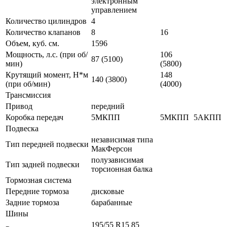
электронным
управлением
Количество цилиндров
4
Количество клапанов
8
16
Объем, куб. см.
1596
Мощность, л.с. (при об/
106
87 (5100)
мин)
(5800)
Крутящий момент, Н*м
148
140 (3800)
(при об/мин)
(4000)
Трансмиссия
Привод
передний
Коробка передач
5МКПП
5МКПП
5АКПП
Подвеска
независимая типа
Тип передней подвески
МакФерсон
полузависимая
Тип задней подвески
торсионная балка
Тормозная система
Передние тормоза
дисковые
Задние тормоза
барабанные
Шины
195/55 R15 85