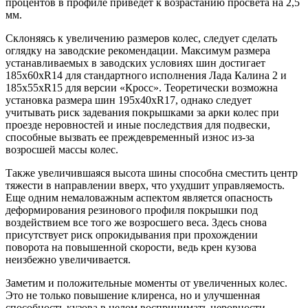
процентов в профиле приведет к возрастанию просвета на 2,5
мм.
Склоняясь к увеличению размеров колес, следует сделать
оглядку на заводские рекомендации. Максимум размера
устанавливаемых в заводских условиях шин достигает
185х60хR14 для стандартного исполнения Лада Калина 2 и
185х55хR15 для версии «Кросс». Теоретически возможна
установка размера шин 195х40хR17, однако следует
учитывать риск задевания покрышками за арки колес при
проезде неровностей и иные последствия для подвески,
способные вызвать ее преждевременный износ из-за
возросшей массы колес.
Также увеличившаяся высота шины способна сместить центр
тяжести в направлении вверх, что ухудшит управляемость.
Еще одним немаловажным аспектом является опасность
деформирования резинового профиля покрышки под
воздействием все того же возросшего веса. Здесь снова
присутствует риск опрокидывания при прохождении
поворота на повышенной скорости, ведь крен кузова
неизбежно увеличивается.
Заметим и положительные моменты от увеличенных колес.
Это не только повышение клиренса, но и улучшенная
способность кузова в целом воспринимать неровности