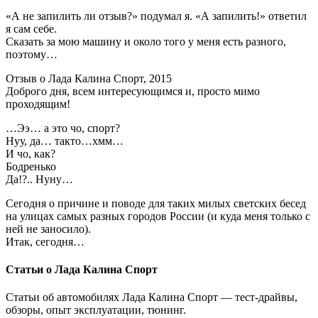
«А не запилить ли отзыв?» подумал я. «А запилить!» ответил
я сам себе.
Сказать за мою машину и около того у меня есть разного,
поэтому…
Отзыв о Лада Калина Спорт, 2015
Доброго дня, всем интересующимся и, просто мимо
проходящим!
…Ээ… а это чо, спорт?
Нуу, да… такто…хмм…
И чо, как?
Бодренько
Да!?.. Нуну…
Сегодня о причине и поводе для таких милых светских бесед
на улицах самых разных городов России (и куда меня только с
ней не заносило).
Итак, сегодня…
Статьи о Лада Калина Спорт
Статьи об автомобилях Лада Калина Спорт — тест-драйвы,
обзоры, опыт эксплуатации, тюнинг.