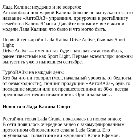
Лада Калина: неудачно и не вовремя;
Автомобили под маркой Калина больше не выпускаются: это
название «АвтоВАЗ» упразднил, приурочив к рестайлингу
семейства Калина/Гранта. Давайте вспомним вехи жизни
модели Лада Калина: что было и что могло быть.
Первый тест-драйв Lada Kalina Drive Active, бывшая Sport
Light;
Drive Active — именно так будет называться автомобиль,
ранее известный как Sport Light. Первые экземпляры должны
выпуcтить уже в нынешнем сентябре.
ТурбоВАЗы на каждый день;
Кто бы что ни говорил (мол, начальный уровень, от бедноты,
от безысходности), тюнинг продукции «АвтоВАЗа», будь то
последние модели или их предшественники из 80-х, всегда
предполагает некий инжиниринг. Оригинальные…
Новости о Лада Калина Спорт
Рестайлинговая Lada Granta показалась на новом видео;
В сети появилось очередное видео с закамуфлированным
прототипом обновленного седана Lada Granta. Его
опубликовал тольяттинский журналист Юрий Ефимов.