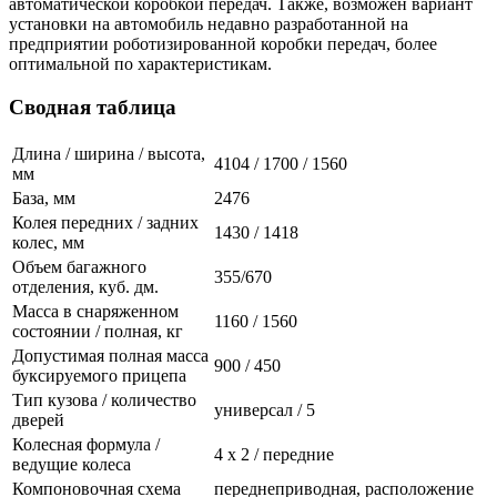
автоматической коробкой передач. Также, возможен вариант
установки на автомобиль недавно разработанной на
предприятии роботизированной коробки передач, более
оптимальной по характеристикам.
Сводная таблица
Длина / ширина / высота,
4104 / 1700 / 1560
мм
База, мм
2476
Колея передних / задних
1430 / 1418
колес, мм
Объем багажного
355/670
отделения, куб. дм.
Масса в снаряженном
1160 / 1560
состоянии / полная, кг
Допустимая полная масса
900 / 450
буксируемого прицепа
Тип кузова / количество
универсал / 5
дверей
Колесная формула /
4 х 2 / передние
ведущие колеса
Компоновочная схема
переднеприводная, расположение