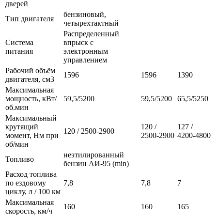
дверей
бензиновый,
Тип двигателя
четырехтактный
Распределенный
Система
впрыск с
питания
электронным
управлением
Рабочий объём
1596
1596
1390
двигателя, см3
Максимальная
мощность, кВт/
59,5/5200
59,5/5200
65,5/5250
об.мин
Максимальный
крутящий
120 /
127 /
120 / 2500-2900
момент, Нм при
2500-2900
4200-4800
об/мин
неэтилированный
Топливо
бензин АИ-95 (min)
Расход топлива
по ездовому
7,8
7,8
7
циклу, л / 100 км
Максимальная
160
160
165
скорость, км/ч