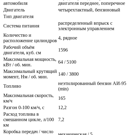
автомобиля
двигателя переднее, поперечное
Двигатель
четырехтактный, бензиновый
Тип двигателя
распределенный впрыск с
Система питания
электронным управлением
Количество и
4, рядное
расположение цилиндров
Рабочий объём
1596
двигателя, куб. см
Максимальная мощность,
64 / 5100
кВт / об. мин.
Максимальный крутящий
140 / 3800
момент, Нм / об. мин.
неэтилированный бензин АИ-95
Топливо
(min)
Максимальная скорость,
165
км/ч
Разгон 0-100 км/ч, с
12,2
Расход топлива в
смешанном цикле, л/100
7,2
км
Коробка передач / число
механическая / 5