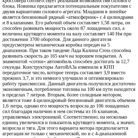
кроссовера соответствует реальным возможностям силового
блока. Новинка предлагается потенциальным покупателям с
двумя вариантами силового агрегата. Младшим в линейке
является бензиновый рядный «атмосферник» с 4 цилиндрами
и 8 клапанами. Его рабочий объем составляет 1,58 литра, он
способен развивать мощность около 87 лошадиных сил, а
величина крутящего момента на валу составляет 140 Нм при
достижении 3700 оборотов. Для данного двигателя
предусмотрена механическая коробка передач на 5
диапазонов. При таком тандеме Лада Калина Cross способна
развивать скорость до 165 км/ч на хорошем покрытии. А
знаменитой «сотни» автомобиль способен достигать за 12,7
секунды. Конструкторы АвтоВАЗа изменили в КПП
передаточное число, которое теперь составляет 3,9 вместо
прежних 3,7, и это немного улучшило и оптимизировало
работу трансмиссии. Данный двигатель получился достаточно
экономичным, потребление топлива на 100 км пути находится
в пределах 7 литров. Вторым, более солидным мотором,
является тоже 4-цилиндровый бензиновый двигатель объемом
1,6 литра, однако его мощность возросла до 106 лошадиных
сил благодаря наличию в нем системы из 16 клапанов,
управляемых электроникой. Соответственно, на несколько
единиц увеличился и показатель крутящего момента, а значит,
возросла и тяга. Для этого варианта мотора предполагается
агрегация не только с механической, но и с 4-диапазонной