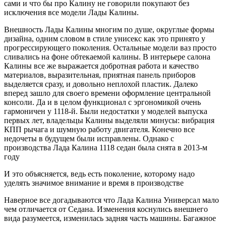
сами и что бы про Калину не говорили покупают без
исключения все модели Лады Калины.
Внешность Лады Калины многим по душе, округлые формы
дизайна, одним словом в стиле унисекс как это принято у
прогрессирующего поколения. Остальные модели ваз просто
сливались на фоне обтекаемой калины. В интерьере салона
Калины все же выражается добротная работа и качество
материалов, выразительная, приятная панель приборов
выделяется сразу, и довольно неплохой пластик. Далеко
вперед зашло для своего времени оформление центральной
консоли. Да и в целом функционал с эргономикой очень
гармоничен у 1118-й. Были недостатки у моделей выпуска
первых лет, владельцы Калины выделяли минусы: вибрация
КПП рычага и шумную работу двигателя. Конечно все
недочеты в будущем были исправлены. Однако с
производства Лада Калина 1118 седан была снята в 2013-м
году
И это объясняется, ведь есть поколение, которому надо
уделять значимое внимание и время в производстве
Наверное все догадываются что Лада Калина Универсал мало
чем отличается от Седана. Изменения коснулись внешнего
вида разумеется, изменилась задняя часть машины. Багажное