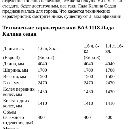
отделение конечно не велико, все же за покупками в магазин
съездить будет достаточным, все таки Лада Калина Седан
предназначалась для города. Что касается технических
характеристик смотрите ниже, существуют 3- модификации.
Технические характеристики ВАЗ 1118 Лада
Калина седан
1.6 л, 8-
1.4 л, 16-
Двигатель
1.6 л, 8-кл.
кл.
кл.
(Евро-3)
(Евро-2)
(Евро-3)
Длина, мм
4040
4040
4040
Ширина, мм
1700
1700
1700
Высота, мм
1500
1500
1500
База, мм
2470
2470
2470
Колея передних
1430
1430
1430
колес, мм
Колея задних
1410
1410
1410
колес, мм
Объем
багажного
400
400
400
отделения, дм3
Масса в