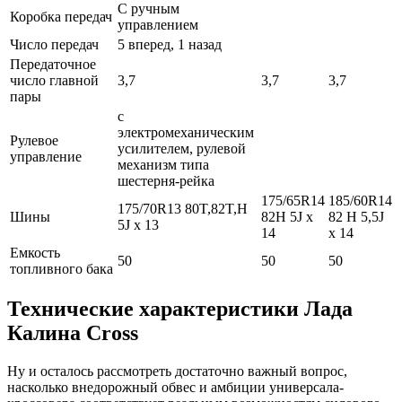
С ручным
Коробка передач
управлением
Число передач
5 вперед, 1 назад
Передаточное
число главной
3,7
3,7
3,7
пары
с
электромеханическим
Рулевое
усилителем, рулевой
управление
механизм типа
шестерня-рейка
175/65R14
185/60R14
175/70R13 80T,82T,H
Шины
82H 5J x
82 H 5,5J
5J x 13
14
x 14
Емкость
50
50
50
топливного бака
Технические характеристики Лада
Калина Cross
Ну и осталось рассмотреть достаточно важный вопрос,
насколько внедорожный обвес и амбиции универсала-