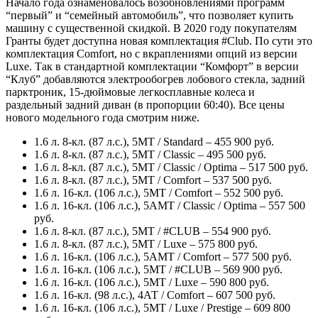
Начало года ознаменовалось возобновлениями программ
“первый” и “семейный автомобиль”, что позволяет купить
машину с существенной скидкой. В 2020 году покупателям
Гранты будет доступна новая комплектация #Club. По сути это
комплектация Comfort, но с вкраплениями опций из версии
Luxe. Так в стандартной комплектации “Комфорт” в версии
“Клуб” добавляются электрообогрев лобового стекла, задний
парктроник, 15-дюймовые легкосплавные колеса и
раздельный задний диван (в пропорции 60:40). Все цены
нового модельного года смотрим ниже.
1.6 л. 8-кл. (87 л.с.), 5МТ / Standard – 455 900 руб.
1.6 л. 8-кл. (87 л.с.), 5МТ / Classic – 495 500 руб.
1.6 л. 8-кл. (87 л.с.), 5МТ / Classic / Optima – 517 500 руб.
1.6 л. 8-кл. (87 л.с.), 5МТ / Comfort – 537 500 руб.
1.6 л. 16-кл. (106 л.с.), 5МТ / Comfort – 552 500 руб.
1.6 л. 16-кл. (106 л.с.), 5АМТ / Classic / Optima – 557 500
руб.
1.6 л. 8-кл. (87 л.с.), 5МТ / #CLUB – 554 900 руб.
1.6 л. 8-кл. (87 л.с.), 5МТ / Luxe – 575 800 руб.
1.6 л. 16-кл. (106 л.с.), 5АМТ / Comfort – 577 500 руб.
1.6 л. 16-кл. (106 л.с.), 5МТ / #CLUB – 569 900 руб.
1.6 л. 16-кл. (106 л.с.), 5МТ / Luxe – 590 800 руб.
1.6 л. 16-кл. (98 л.с.), 4АТ / Comfort – 607 500 руб.
1.6 л. 16-кл. (106 л.с.), 5МТ / Luxe / Prestige – 609 800