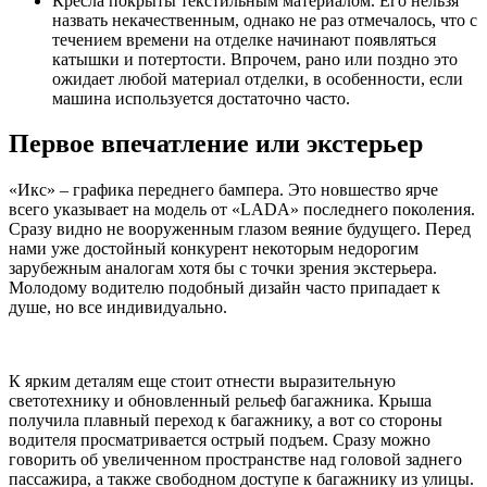
Кресла покрыты текстильным материалом. Его нельзя
назвать некачественным, однако не раз отмечалось, что с
течением времени на отделке начинают появляться
катышки и потертости. Впрочем, рано или поздно это
ожидает любой материал отделки, в особенности, если
машина используется достаточно часто.
Первое впечатление или экстерьер
«Икс» – графика переднего бампера. Это новшество ярче
всего указывает на модель от «LADA» последнего поколения.
Сразу видно не вооруженным глазом веяние будущего. Перед
нами уже достойный конкурент некоторым недорогим
зарубежным аналогам хотя бы с точки зрения экстерьера.
Молодому водителю подобный дизайн часто припадает к
душе, но все индивидуально.
К ярким деталям еще стоит отнести выразительную
светотехнику и обновленный рельеф багажника. Крыша
получила плавный переход к багажнику, а вот со стороны
водителя просматривается острый подъем. Сразу можно
говорить об увеличенном пространстве над головой заднего
пассажира, а также свободном доступе к багажнику из улицы.