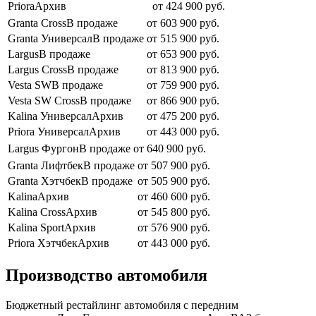
PrioraАрхив
от 424 900 руб.
Granta CrossВ продаже
от 603 900 руб.
Granta УниверсалВ продаже
от 515 900 руб.
LargusВ продаже
от 653 900 руб.
Largus CrossВ продаже
от 813 900 руб.
Vesta SWВ продаже
от 759 900 руб.
Vesta SW CrossВ продаже
от 866 900 руб.
Kalina УниверсалАрхив
от 475 200 руб.
Priora УниверсалАрхив
от 443 000 руб.
Largus ФургонВ продаже
от 640 900 руб.
Granta ЛифтбекВ продаже
от 507 900 руб.
Granta ХэтчбекВ продаже
от 505 900 руб.
KalinaАрхив
от 460 600 руб.
Kalina CrossАрхив
от 545 800 руб.
Kalina SportАрхив
от 576 900 руб.
Priora ХэтчбекАрхив
от 443 000 руб.
Производство автомобиля
Бюджетный рестайлинг автомобиля с передним