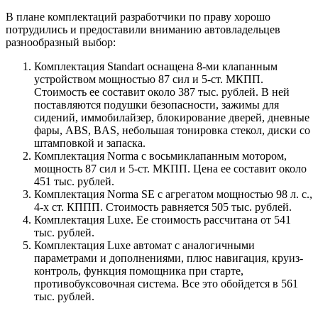
В плане комплектаций разработчики по праву хорошо
потрудились и предоставили вниманию автовладельцев
разнообразный выбор:
Комплектация Standart оснащена 8-ми клапанным
устройством мощностью 87 сил и 5-ст. МКПП.
Стоимость ее составит около 387 тыс. рублей. В ней
поставляются подушки безопасности, зажимы для
сидений, иммобилайзер, блокирование дверей, дневные
фары, ABS, BAS, небольшая тонировка стекол, диски со
штамповкой и запаска.
Комплектация Norma с восьмиклапанным мотором,
мощность 87 сил и 5-ст. МКПП. Цена ее составит около
451 тыс. рублей.
Комплектация Norma SE с агрегатом мощностью 98 л. с.,
4-х ст. КППП. Стоимость равняется 505 тыс. рублей.
Комплектация Luxe. Ее стоимость рассчитана от 541
тыс. рублей.
Комплектация Luxe автомат с аналогичными
параметрами и дополнениями, плюс навигация, круиз-
контроль, функция помощника при старте,
противобуксовочная система. Все это обойдется в 561
тыс. рублей.