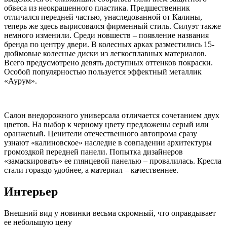
обвеса из неокрашенного пластика. Предшественник
отличался передней частью, унаследованной от Калины,
теперь же здесь вырисовался фирменный стиль. Силуэт также
немного изменили. Среди новшеств – появление названия
бренда по центру двери. В колесных арках разместились 15-
дюймовые колесные диски из легкосплавных материалов.
Всего предусмотрено девять доступных оттенков покраски.
Особой популярностью пользуется эффектный металлик
«Аурум».
Салон внедорожного универсала отличается сочетанием двух
цветов. На выбор к черному цвету предложены серый или
оранжевый. Ценители отечественного автопрома сразу
узнают «калиновское» наследие в совпадении архитектуры
громоздкой передней панели. Попытка дизайнеров
«замаскировать» ее глянцевой панелью – провалилась. Кресла
стали гораздо удобнее, а материал – качественнее.
Интерьер
Внешний вид у новинки весьма скромный, что оправдывает
ее небольшую цену