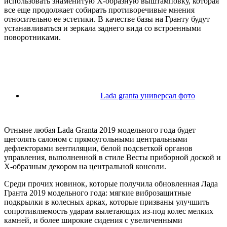
использовать знаменитую Х-образную выштамповку, которая
все еще продолжает собирать противоречивые мнения
относительно ее эстетики. В качестве базы на Гранту будут
устанавливаться и зеркала заднего вида со встроенными
поворотниками.
Lada granta универсал фото
Отныне любая Lada Granta 2019 модельного года будет
щеголять салоном с прямоугольными центральными
дефлекторами вентиляции, белой подсветкой органов
управления, выполненной в стиле Весты приборной доской и
Х-образным декором на центральной консоли.
Среди прочих новинок, которые получила обновленная Лада
Гранта 2019 модельного года: мягкие виброзащитные
подкрылки в колесных арках, которые призваны улучшить
сопротивляемость ударам вылетающих из-под колес мелких
камней, и более широкие сидения с увеличенными