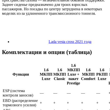
пространства салона — незначительной боковой поддержки.
Заднее сиденье предназначено для троих взрослых
пассажиров. Но посадка по центру затруднена в некоторых
моделях из-за удлиненного трансмиссионного тоннеля.
Lada vesta cross 2021 года
Комплектации и опции (таблица)
1.6
1.6
1.6
МКПП
1.6
1.6
Функции
МКПП
МКПП
Luxe +
МКПП
РКПП
Luxe
Classic
пакет
Comfort
Luxe
Prestige
ESP (система
—
—
—
—
—
контроля заносов)
EBD (распределение
+
+
+
+
+
тормозного усилия)