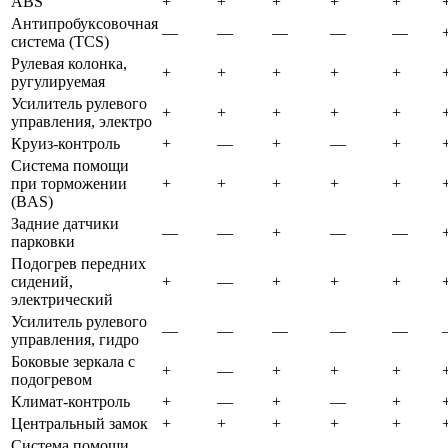
ABS
+
+
+
+
+
Антипробуксовочная
—
—
—
—
—
система (TCS)
Рулевая колонка,
+
+
+
+
+
ругулируемая
Усилитель рулевого
+
+
+
+
+
управления, электро
Круиз-контроль
+
—
+
—
+
Система помощи
при торможении
+
+
+
+
+
(BAS)
Задние датчики
—
—
+
—
—
парковки
Подогрев передних
сидений,
+
—
+
+
+
электрический
Усилитель рулевого
—
—
—
—
—
управления, гидро
Боковые зеркала с
+
—
+
+
+
подогревом
Климат-контроль
+
—
+
—
+
Центральный замок
+
+
+
+
+
Система помощи