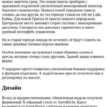
можно заметить сразу. Это новая панель приборов с
оранжевой подсветкой увеличенный монохромный монитор
бортового компьютера. Назвать новой переднюю панель
сложно, да она другая, но эта торпедо стаяла на той же Lada
Kalina. Для новой Гранты её просто немного переделали.
Центральное место занимает стерео система с монохромным
дисплеем. Смотрится она довольно гармонично и имеет
удобный интерфейс управления.
Но и старая торпедо никуда не исчезнет, её будут ставить на
самые дешевые базовые версии машины
Особое внимание заслуживает новая обшивка салона и
кресла, которые теперь стали другими. Задний диван изменил
форму
У передних кресел появилась увеличенная боковая поддержка
и функция подогрева. А водительское кресло получило еще и
регулировку по высоте.
Дизайн
Вслед за предшественниками, обновленная модель получила
фирменный Х-образный стиль от АвтоВАЗа. Кросс
выделяется от ближайших собратьев наличием защитного