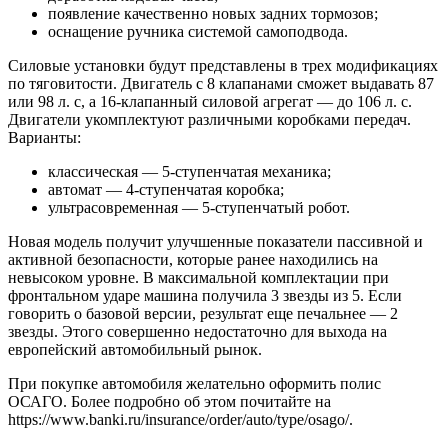
появление качественно новых задних тормозов;
оснащение ручника системой самоподвода.
Силовые установки будут представлены в трех модификациях
по тяговитости. Двигатель с 8 клапанами сможет выдавать 87
или 98 л. с, а 16-клапанный силовой агрегат — до 106 л. с.
Двигатели укомплектуют различными коробками передач.
Варианты:
классическая — 5-ступенчатая механика;
автомат — 4-ступенчатая коробка;
ультрасовременная — 5-ступенчатый робот.
Новая модель получит улучшенные показатели пассивной и
активной безопасности, которые ранее находились на
невысоком уровне. В максимальной комплектации при
фронтальном ударе машина получила 3 звезды из 5. Если
говорить о базовой версии, результат еще печальнее — 2
звезды. Этого совершенно недостаточно для выхода на
европейский автомобильный рынок.
При покупке автомобиля желательно оформить полис
ОСАГО. Более подробно об этом почитайте на
https://www.banki.ru/insurance/order/auto/type/osago/.