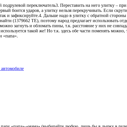
ый подрулевой переключатель3. Переставить на него улитку – пр
вый боится ударов, а улитку нельзя перекручивать. Если скрути
и так и зафиксируйте.4. Дальше надо в улитку с обратной стороны
сь найти (1379662 TE), поэтому народ предлагает использовать 
можно загнуть и обломать пины, т.к. расстояние у них не совпад
спользуется такой же! Но т.к. здесь обе части поменять можно, т
н «папа».
в автомобиле
 пару «папа»-«мама» (выбирайте любую, лишь бы в дырку в руле