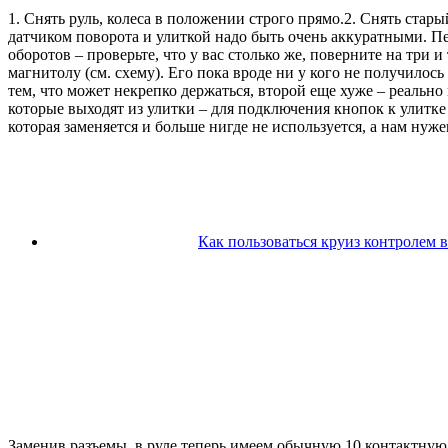
1. Снять руль, колеса в положении строго прямо.2. Снять стар
датчиком поворота и улиткой надо быть очень аккуратными. Пер
оборотов – проверьте, что у вас столько же, поверните на три 
магнитолу (см. схему). Его пока вроде ни у кого не получило
тем, что может некрепко держаться, второй еще хуже – реально 
которые выходят из улитки – для подключения кнопок к улитке и
которая заменяется и больше нигде не используется, а нам нуже
Как пользоваться круиз контролем 
Заменив разъемы, в руле теперь имеем обычную 10 контактную