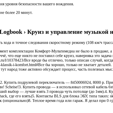
ния уровня безопасности вашего вождения.
не более 20 минут.
 Logbook › Круиз и управление музыкой 
ть хода и точное следования скоростному режиму (108 км/ч трас
мент комплектации Комфорт-Мультимедиа не было в продаже, а п
, что еще никто не поставил себе круиз, наверняка это задача н
ru/l/10378423/Все вроде бы отлично, только описан случай, когд
-klassik-i-komfort.html#Все бы хорошо, только не хватает детал
 тут народ тоже активно обсуждает процесс, часть полезных мы
2. Купить подрулевой переключатель — 8450006924, 8000 р. Прич
! Scheise!3. Купить провода — я использовал сетевой кабель 6
учший выбор — лучше взять 3 провода чуть потолще (до 1мм).4. 
ack, где его взять)5. Контакты BLS для блока ЭБУ, типа таких: s
к (опционально)8. Теплое время года или гараж. Я делал при 0 г