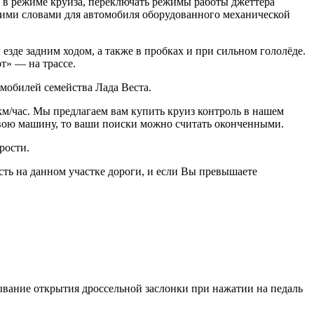
я в режиме круиза, переключать режимы работы джеттера
угими словами для автомобиля оборудованного механической
зде задним ходом, а также в пробках и при сильном гололёде.
т» — на трассе.
мобилей семейства Лада Веста.
км/час. Мы предлагаем вам купить круиз контроль в нашем
 свою машину, то ваши поиски можно считать оконченными.
рости.
ть на данном участке дороги, и если Вы превышаете
ывание открытия дроссельной заслонки при нажатии на педаль