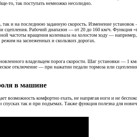
бще-то, так поступать немножко несолидно.
, так и на последнюю заданную скорость. Изменение установок 
 сцепления. Рабочий диапазон — от 20 до 160 км/ч. Функция «п
ой частоты вращения коленвала на холостом ходу — например, 
й режим на заснеженных и скользких дорогах.
овленного владельцем порога скорости. Шаг установки — 1 км/ч
еское отключение — при нажатии педали тормоза или сцепления
роля в машине
дает возможность комфортно ехать, не напрягая ноги и не беспо
ри спусках так и при подъемах. Также функция полезна для нови