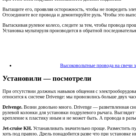
Вытащите его, проявляя осторожность, чтобы не повредить эле
Отсоедините все провода и демонтируйте руль. Чтобы это выпо
Вытаскивая рулевое колесо, следите за тем, чтобы провода пр
Установка мультируля производится в обратной последователь
Высоковольтные провода на свечи 
Установили — посмотрели
При отсутствии должных навыков общения с электрооборудован
относится к системе Drivenge: мы провозились больше двух часо
Drivenge.
Возни довольно много. Drivenge — разветвленная си
рулевой колонки для установки подрулевого рычага. Выглядит 
крепление к пластику иным и не может быть. А провода в раз
Jet-cruise KH.
Устанавливать значительно проще. Разместить п
хоть под правую. Дрель понадобится разве что при установке 