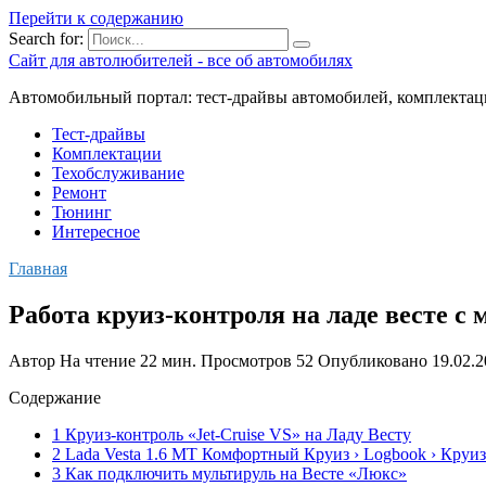
Перейти к содержанию
Search for:
Сайт для автолюбителей - все об автомобилях
Автомобильный портал: тест-драйвы автомобилей, комплектац
Тест-драйвы
Комплектации
Техобслуживание
Ремонт
Тюнинг
Интересное
Главная
Работа круиз-контроля на ладе весте с
Автор
На чтение
22 мин.
Просмотров
52
Опубликовано
19.02.
Содержание
1 Круиз-контроль «Jet-Cruise VS» на Ладу Весту
2 Lada Vesta 1.6 МТ Комфортный Круиз › Logbook › Круи
3 Как подключить мультируль на Весте «Люкс»