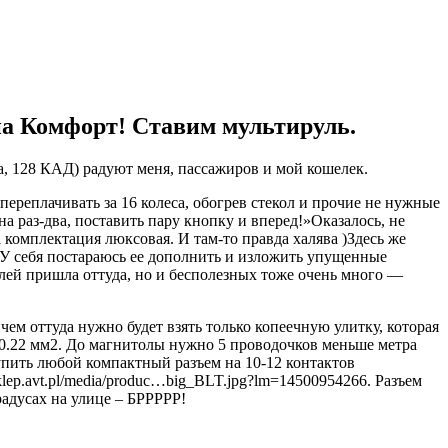
на Комфорт! Ставим мультируль.
са, 128 КАД) радуют меня, пассажиров и мой кошелек.
ереплачивать за 16 колеса, обогрев стекол и прочие не нужные
а раз-два, поставить пару кнопку и вперед!»Оказалось, не
а комплектация люксовая. И там-то правда халява )Здесь же
ей. У себя постараюсь ее дополнить и изложить упущенные
слей пришла оттуда, но и бесполезных тоже очень много —
ем оттуда нужно будет взять только копеечную улитку, которая
х0.22 мм2. До магнитолы нужно 5 проводочков меньше метра
Купить любой компактный разъем на 10-12 контактов
klep.avt.pl/media/produc…big_BLT.jpg?lm=14500954266. Разъем
радусах на улице – БРРРРР!