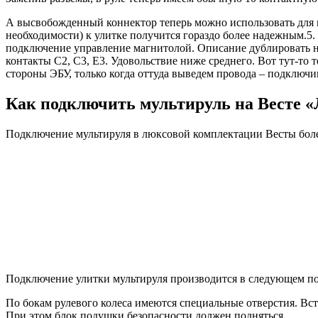
А высвобожденный коннектор теперь можно использовать для п
необходимости) к улитке получится гораздо более надежным.5. 
подключение управление магнитолой. Описание дублировать не 
контакты С2, С3, Е3. Удовольствие ниже среднего. Вот тут-то 
стороны ЭБУ, только когда оттуда выведем провода – подключим
Как подключить мультируль на Весте 
Подключение мультируля в люксовой комплектации Весты боле
Подключение улитки мультируля производится в следующем по
По бокам рулевого колеса имеются специальные отверстия. Вст
При этом блок подушки безопасности должен подняться