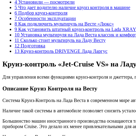
4 Установили — посмотрели
5 Что дает водителю наличие круиз контроля в машине
6 Подбор круиз-контроля
7 Особенности эксплуатации
8 Как подключить мультируль на Весте «Люкс»
9 Как установить штатный круиз-контроль на Lada XRAY 
10 Установка мультируля на Лада Веста классик и комфор
11 Сколько стоит мультируль на Ладу Весту
12 Подготовка
13 Круиз-контроль DRIVENGE Лада Ларгус
Круиз-контроль «Jet-Cruise VS» на Лад
Для управления всеми функциями круиз-контроля и джеттера, 
Описание Круиз Контроля на Весту
Система Круиз-Контроль на Лада Веста в современном мире ав
Наличие такой системы в автомобиле позволяет снизить устало
Большинство машин иностранного производства оснащаются та
прибором Cruise. Это делало их менее привлекательными для а