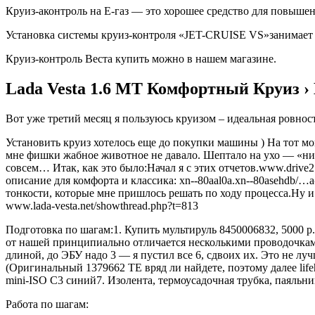
Круиз-аконтроль на Е-газ — это хорошее средство для повыше
Установка системы круиз-контроля «JET-CRUISE VS»занимает 
Круиз-контроль Веста купить можно в нашем магазине.
Lada Vesta 1.6 МТ Комфортный Круиз ›
Вот уже третий месяц я пользуюсь круизом – идеальная ровнос
Установить круиз хотелось еще до покупки машины ) На тот мо
мне фишки жабное животное не давало. Шептало на ухо — «ниччё
совсем… Итак, как это было:Начал я с этих отчетов.www.drive2.
описание для комфорта и классика: xn--80aal0a.xn--80asehdb/…a
тонкости, которые мне пришлось решать по ходу процесса.Ну и
www.lada-vesta.net/showthread.php?t=813
Подготовка по шагам:1. Купить мультируль 8450006832, 5000 р.
от нашей принципиально отличается несколькими проводочками
длиной, до ЭБУ надо 3 — я пустил все 6, сдвоих их. Это не л
(Оригинальный 1379662 TE вряд ли найдете, поэтому далее lifeh
mini-ISO C3 синий7. Изолента, термоусадочная трубка, паяльни
Работа по шагам: