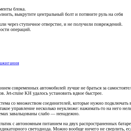
менты блока.
лнить, выкрутите центральный болт и потяните руль на себя
ошли через ступичное отверстие, и не получили повреждений.
ности операций.
зажигания
ием современных автомобилей лучше не браться за самостоятел
в. Jet-cruise KH удалось установить вдвое быстрее.
стема со множеством соединителей, которые нужно подключать в
такое управление несколько неуклюже: нажимать-то на него нель
ъемах завальцованы слабо — ненадежно.
ультик с автономным питанием на двух распространенных батаре
индикаторного светодиода. Можно вообще ничего не сверлить, е