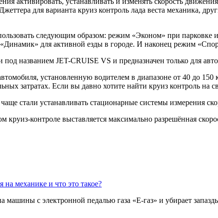
ения активировать, устанавливать и изменять скорость движени
Джеттера для варианта круиз контроль лада веста механика, др
ользовать следующим образом: режим «Эконом» при парковке и е
«Динамик» для активной езды в городе. И наконец режим «Спор
 под названием JET-CRUISE VS и предназначен только для авто
втомобиля, установленную водителем в диапазоне от 40 до 150 
льных затратах. Если вы давно хотите найти круиз контроль на
е чаще стали устанавливать стационарные системы измерения ско
 круиз-контроле выставляется максимально разрешённая скорос
я на механике и что это такое?
а машины с электронной педалью газа «Е-газ» и убирает запазд