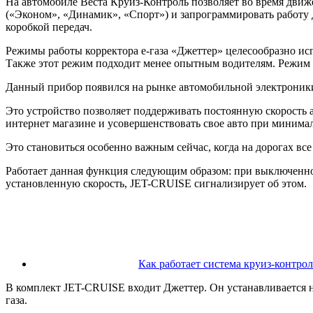
На автомобиле Веста Круиз-Контроль позволяет во время движ
(«Эконом», «Динамик», «Спорт») и запрограммировать работу 
коробкой передач.
Режимы работы корректора е-газа «Джеттер» целесообразно исп
Также этот режим подходит менее опытным водителям. Режим 
Данный прибор появился на рынке автомобильной электроники
Это устройство позволяет поддерживать постоянную скорость а
интернет магазине и усовершенствовать свое авто при минима
Это становиться особенно важным сейчас, когда на дорогах вс
Работает данная функция следующим образом: при выключенном
установленную скорость, JET-CRUISE сигнализирует об этом.
Как работает система круиз-контрол
В комплект JET-CRUISE входит Джеттер. Он устанавливается н
газа.