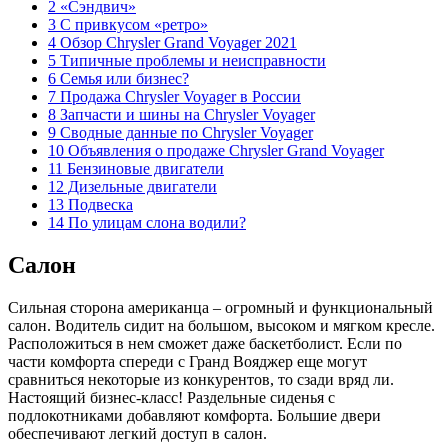
2 «Сэндвич»
3 С привкусом «ретро»
4 Обзор Chrysler Grand Voyager 2021
5 Типичные проблемы и неисправности
6 Семья или бизнес?
7 Продажа Chrysler Voyager в России
8 Запчасти и шины на Chrysler Voyager
9 Сводные данные по Chrysler Voyager
10 Объявления о продаже Chrysler Grand Voyager
11 Бензиновые двигатели
12 Дизельные двигатели
13 Подвеска
14 По улицам слона водили?
Салон
Сильная сторона американца – огромный и функциональный
салон. Водитель сидит на большом, высоком и мягком кресле.
Расположиться в нем сможет даже баскетболист. Если по
части комфорта спереди с Гранд Вояджер еще могут
сравниться некоторые из конкурентов, то сзади вряд ли.
Настоящий бизнес-класс! Раздельные сиденья с
подлокотниками добавляют комфорта. Большие двери
обеспечивают легкий доступ в салон.