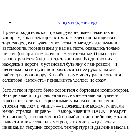
Chrysler (крайслер)
Причем, водительская правая рука не имеет даже такой
«опоры», как селектор «автомата». Здесь он находится на
торпедо рядом с рулевым колесом. А между сиденьями в
автомобиле, побывавшем у нас на тесте, оказались только
низкие (но при этом о-очень вместительные!) боксы для
разных разностей и два подстаканника. В один из них,
находясь в дороге, я установил бутылку с газировкой – и
несколько раз интуитивно хватался за нее рукой, пытаясь
найти для руки опору. К необычному месту расположения
селектора «автомата» привыкнуть удалось не сразу.
Зато легко и просто было освоиться с бортовым компьютером.
Четыре клавиши управления им, вынесенные на рулевое
колесо, оказались настроенными максимально логично:
стрелки «вверх» и «вниз» — перемещение между пунктами
меню, стрелка «вправо» — выбор, клавиша BACK – возврат.
На дисплей, расположенный в комбинации приборов, можно
вывести множество параметров, в их числе – цифровая
индикация текущей скорости, температура и давление масла в