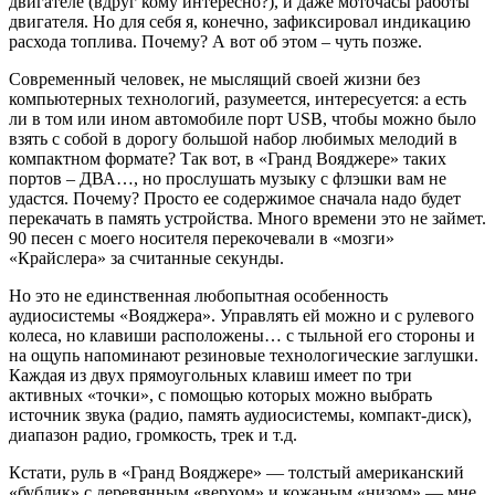
двигателе (вдруг кому интересно?), и даже моточасы работы
двигателя. Но для себя я, конечно, зафиксировал индикацию
расхода топлива. Почему? А вот об этом – чуть позже.
Современный человек, не мыслящий своей жизни без
компьютерных технологий, разумеется, интересуется: а есть
ли в том или ином автомобиле порт USB, чтобы можно было
взять с собой в дорогу большой набор любимых мелодий в
компактном формате? Так вот, в «Гранд Вояджере» таких
портов – ДВА…, но прослушать музыку с флэшки вам не
удастся. Почему? Просто ее содержимое сначала надо будет
перекачать в память устройства. Много времени это не займет.
90 песен с моего носителя перекочевали в «мозги»
«Крайслера» за считанные секунды.
Но это не единственная любопытная особенность
аудиосистемы «Вояджера». Управлять ей можно и с рулевого
колеса, но клавиши расположены… с тыльной его стороны и
на ощупь напоминают резиновые технологические заглушки.
Каждая из двух прямоугольных клавиш имеет по три
активных «точки», с помощью которых можно выбрать
источник звука (радио, память аудиосистемы, компакт-диск),
диапазон радио, громкость, трек и т.д.
Кстати, руль в «Гранд Вояджере» — толстый американский
«бублик» с деревянным «верхом» и кожаным «низом» — мне