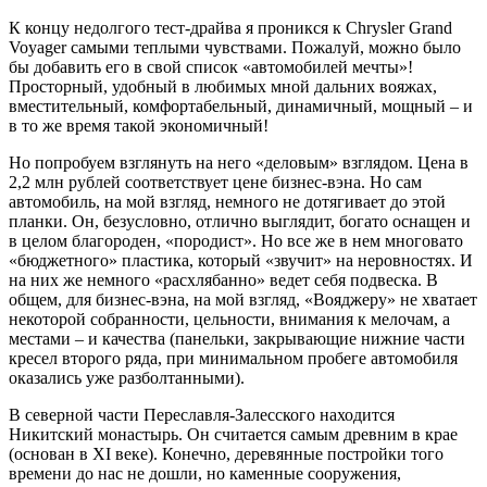
К концу недолгого тест-драйва я проникся к Chrysler Grand
Voyager самыми теплыми чувствами. Пожалуй, можно было
бы добавить его в свой список «автомобилей мечты»!
Просторный, удобный в любимых мной дальних вояжах,
вместительный, комфортабельный, динамичный, мощный – и
в то же время такой экономичный!
Но попробуем взглянуть на него «деловым» взглядом. Цена в
2,2 млн рублей соответствует цене бизнес-вэна. Но сам
автомобиль, на мой взгляд, немного не дотягивает до этой
планки. Он, безусловно, отлично выглядит, богато оснащен и
в целом благороден, «породист». Но все же в нем многовато
«бюджетного» пластика, который «звучит» на неровностях. И
на них же немного «расхлябанно» ведет себя подвеска. В
общем, для бизнес-вэна, на мой взгляд, «Вояджеру» не хватает
некоторой собранности, цельности, внимания к мелочам, а
местами – и качества (панельки, закрывающие нижние части
кресел второго ряда, при минимальном пробеге автомобиля
оказались уже разболтанными).
В северной части Переславля-Залесского находится
Никитский монастырь. Он считается самым древним в крае
(основан в XI веке). Конечно, деревянные постройки того
времени до нас не дошли, но каменные сооружения,