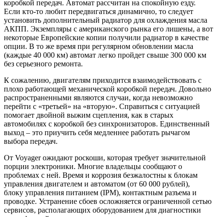
коробкой передач. Автомат рассчитан на спокойную езду.
Если кто-то любит передвигаться динамично, то следует
установить дополнительный радиатор для охлаждения масла
АКПП. Экземпляры с американского рынка его лишены, а вот
некоторые Европейские копии получили радиатор в качестве
опции. В то же время при регулярном обновлении масла
(каждые 40 000 км) автомат легко пройдет свыше 300 000 км
без серьезного ремонта.
К сожалению, двигателям приходится взаимодействовать с
плохо работающей механической коробкой передач. Довольно
распространенными являются случаи, когда невозможно
перейти с «третьей» на «вторую». Справиться с ситуацией
помогает двойной выжим сцепления, как в старых
автомобилях с коробкой без синхронизаторов. Единственный
выход – это приучить себя медленнее работать рычагом
выбора передач.
От Voyager ожидают роскоши, которая требует значительной
порции электроники. Многие владельцы сообщают о
проблемах с ней. Время и коррозия безжалостны к блокам
управления двигателем и автоматом (от 60 000 рублей),
блоку управления питанием (IPM), контактным разъема и
проводке. Устранение сбоев осложняется ограниченной сетью
сервисов, располагающих оборудованием для диагностики