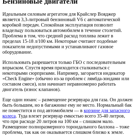
Бензиновые двигатели
Идеальным силовым агрегатом для Крайслер Вояджер
является 3,3-литровый бензиновый V6 с автоматической
коробкой передач. Спокойная эксплуатация позволит
владельцу пользоваться автомобилем в течение столетий.
Проблема в том, что средний расход топлива лежит в
пределах 15-18 л/100 км. Некоторые считают подобные
показатели недопустимыми и устанавливают газовое
оборудование.
Использовать разрешается только ГБО с последовательным
впрыском. Спустя время приходится сталкиваться с
некоторыми сюрпризами. Например, загорается индикатор
«Check Engine» (обычно из-за проблем с лямбда-зондами или
составом смеси), или начинает неравномерно работать
двигатель (износ клапанов).
Еще один нюанс – размещение резервуара для газа. Он должен
быть большим, но в багажнике ему не место. Нормальный бак
не поместится и под автомобилем — в
корзине для запасного
колеса
. Туда влезет резервуар емкостью всего 35-40 литров,
что при расходе 20 литров на 100 км – слишком мало.
Размещение полноразмерного тороидального баллона – тоже
проблема, так как он оказывается слишком близко к земле.