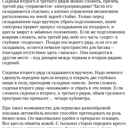
Сиденья второго и третьего рядов можно сложить, причем,
третий ряд «управляется» электроприводами! Части его
складываются отдельно, а кнопки управления механизмом
расположены на левой задней стойке. Только перед
складыванием надо вручную убрать подголовники, иначе
электрика прервет процесс складывания на полдороге, и
кресла замрут в забавных положениях. Если же подголовники
вовремя сложить, весь третий ряд либо его часть «уедет» в
глубокое «подполье». Позади последнего ряда, если его не
складывать, остается немалое пространство для багажа –
благодаря отсутствию здесь «запаски». Она находится в
другом месте – под днищем между первым и вторым рядами
сидений.
Сиденья второго ряда складываются вручную. Надо немного
сдвинуть передние кресла вперед и открыть две глубоких
ниши в полу, приподняв складные панели. Затем сложить
сиденья второго ряда «книжками» и убрать в эти ниши. Если
сложить сиденья и второго, и третьего рядов, объем грузового
пространства превысит… четыре кубометра.
При таких возможностях для перевозки разнообразной
поклажи автомобиль вполне способен претендовать на роль
бизнес-вэна. Он максимально удобен и прекрасно оснащен.
Все кресла обшиты кожей. С тыльных сторон передних кресел