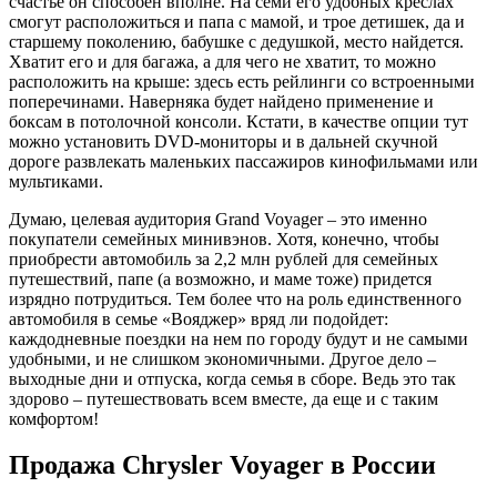
счастье он способен вполне. На семи его удобных креслах
смогут расположиться и папа с мамой, и трое детишек, да и
старшему поколению, бабушке с дедушкой, место найдется.
Хватит его и для багажа, а для чего не хватит, то можно
расположить на крыше: здесь есть рейлинги со встроенными
поперечинами. Наверняка будет найдено применение и
боксам в потолочной консоли. Кстати, в качестве опции тут
можно установить DVD-мониторы и в дальней скучной
дороге развлекать маленьких пассажиров кинофильмами или
мультиками.
Думаю, целевая аудитория Grand Voyager – это именно
покупатели семейных минивэнов. Хотя, конечно, чтобы
приобрести автомобиль за 2,2 млн рублей для семейных
путешествий, папе (а возможно, и маме тоже) придется
изрядно потрудиться. Тем более что на роль единственного
автомобиля в семье «Вояджер» вряд ли подойдет:
каждодневные поездки на нем по городу будут и не самыми
удобными, и не слишком экономичными. Другое дело –
выходные дни и отпуска, когда семья в сборе. Ведь это так
здорово – путешествовать всем вместе, да еще и с таким
комфортом!
Продажа Chrysler Voyager в России