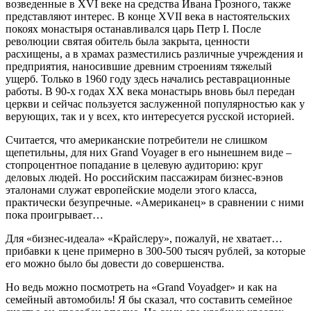
возведенные в XVI веке на средства Ивана Грозного, также
представляют интерес. В конце XVII века в настоятельских
покоях монастыря останавливался царь Петр I. После
революции святая обитель была закрыта, ценности
расхищены, а в храмах разместились различные учреждения и
предприятия, наносившие древним строениям тяжелый
ущерб. Только в 1960 году здесь начались реставрационные
работы. В 90-х годах ХХ века монастырь вновь был передан
церкви и сейчас пользуется заслуженной популярностью как у
верующих, так и у всех, кто интересуется русской историей.
Считается, что американские потребители не слишком
щепетильны, для них Grand Voyager в его нынешнем виде –
стопроцентное попадание в целевую аудиторию: круг
деловых людей. Но российским пассажирам бизнес-вэнов
эталонами служат европейские модели этого класса,
практически безупречные. «Американец» в сравнении с ними
пока проигрывает…
Для «бизнес-идеала» «Крайслеру», пожалуй, не хватает…
прибавки к цене примерно в 300-500 тысяч рублей, за которые
его можно было бы довести до совершенства.
Но ведь можно посмотреть на «Grand Voyadger» и как на
семейный автомобиль! Я бы сказал, что составить семейное