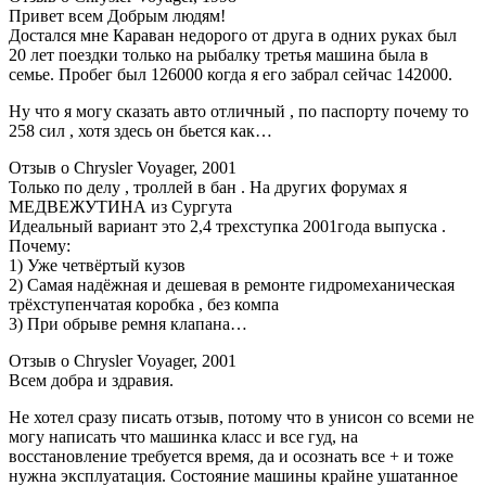
Привет всем Добрым людям!
Достался мне Караван недорого от друга в одних руках был
20 лет поездки только на рыбалку третья машина была в
семье. Пробег был 126000 когда я его забрал сейчас 142000.
Ну что я могу сказать авто отличный , по паспорту почему то
258 сил , хотя здесь он бьется как…
Отзыв о Chrysler Voyager, 2001
Только по делу , троллей в бан . На других форумах я
МЕДВЕЖУТИНА из Сургута
Идеальный вариант это 2,4 трехступка 2001года выпуска .
Почему:
1) Уже четвёртый кузов
2) Самая надёжная и дешевая в ремонте гидромеханическая
трёхступенчатая коробка , без компа
3) При обрыве ремня клапана…
Отзыв о Chrysler Voyager, 2001
Всем добра и здравия.
Не хотел сразу писать отзыв, потому что в унисон со всеми не
могу написать что машинка класс и все гуд, на
восстановление требуется время, да и осознать все + и тоже
нужна эксплуатация. Состояние машины крайне ушатанное