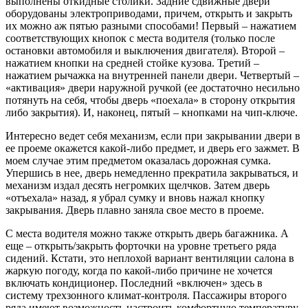
выполнены откидные столики. Задние сдвижные двери
оборудованы электроприводами, причем, открыть и закрыть
их можно аж пятью разными способами! Первый – нажатием
соответствующих кнопок с места водителя (только после
остановки автомобиля и выключения двигателя). Второй –
нажатием кнопки на средней стойке кузова. Третий –
нажатием рычажка на внутренней панели двери. Четвертый –
«активация» двери наружной ручкой (ее достаточно несильно
потянуть на себя, чтобы дверь «поехала» в сторону открытия
либо закрытия). И, наконец, пятый – кнопками на чип-ключе.
Интересно ведет себя механизм, если при закрывании двери в
ее проеме окажется какой-либо предмет, и дверь его зажмет. В
моем случае этим предметом оказалась дорожная сумка.
Упершись в нее, дверь немедленно прекратила закрываться, и
механизм издал десять негромких щелчков. Затем дверь
«отъехала» назад, я убрал сумку и вновь нажал кнопку
закрывания. Дверь плавно заняла свое место в проеме.
С места водителя можно также открыть дверь багажника. А
еще – открыть/закрыть форточки на уровне третьего ряда
сидений. Кстати, это неплохой вариант вентиляции салона в
жаркую погоду, когда по какой-либо причине не хочется
включать кондиционер. Последний «включен» здесь в
систему трехзонного климат-контроля. Пассажиры второго
ряда имеют возможность настроить комфортную температуру