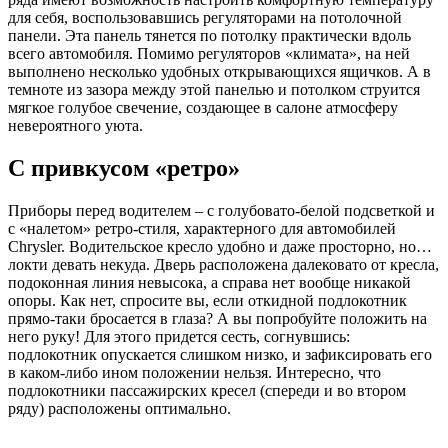
для себя, воспользовавшись регуляторами на потолочной
панели. Эта панель тянется по потолку практически вдоль
всего автомобиля. Помимо регуляторов «климата», на ней
выполнено несколько удобных открывающихся ящичков. А в
темноте из зазора между этой панелью и потолком струится
мягкое голубое свечение, создающее в салоне атмосферу
невероятного уюта.
С привкусом «ретро»
Приборы перед водителем – с голубовато-белой подсветкой и
с «налетом» ретро-стиля, характерного для автомобилей
Chrysler. Водительское кресло удобно и даже просторно, но…
локти девать некуда. Дверь расположена далековато от кресла,
подоконная линия невысока, а справа нет вообще никакой
опоры. Как нет, спросите вы, если откидной подлокотник
прямо-таки бросается в глаза? А вы попробуйте положить на
него руку! Для этого придется сесть, согнувшись:
подлокотник опускается слишком низко, и зафиксировать его
в каком-либо ином положении нельзя. Интересно, что
подлокотники пассажирских кресел (спереди и во втором
ряду) расположены оптимально.