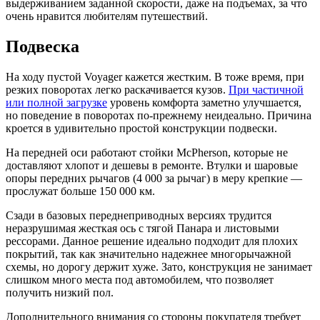
выдерживанием заданной скорости, даже на подъемах, за что
очень нравится любителям путешествий.
Подвеска
На ходу пустой Voyager кажется жестким. В тоже время, при
резких поворотах легко раскачивается кузов.
При частичной
или полной загрузке
уровень комфорта заметно улучшается,
но поведение в поворотах по-прежнему неидеально. Причина
кроется в удивительно простой конструкции подвески.
На передней оси работают стойки McPherson, которые не
доставляют хлопот и дешевы в ремонте. Втулки и шаровые
опоры передних рычагов (4 000 за рычаг) в меру крепкие —
прослужат больше 150 000 км.
Сзади в базовых переднеприводных версиях трудится
неразрушимая жесткая ось с тягой Панара и листовыми
рессорами. Данное решение идеально подходит для плохих
покрытий, так как значительно надежнее многорычажной
схемы, но дорогу держит хуже. Зато, конструкция не занимает
слишком много места под автомобилем, что позволяет
получить низкий пол.
Дополнительного внимания со стороны покупателя требует