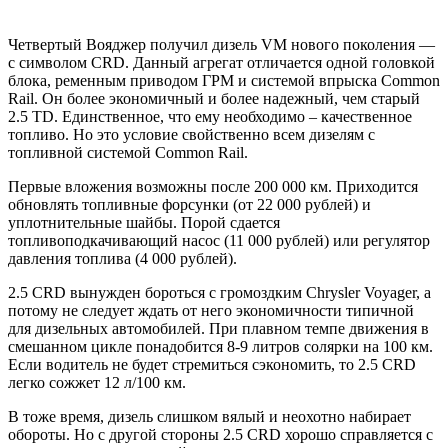
Четвертый Вояджер получил дизель VM нового поколения —
с символом CRD. Данный агрегат отличается одной головкой
блока, ременным приводом ГРМ и системой впрыска Common
Rail. Он более экономичный и более надежный, чем старый
2.5 TD. Единственное, что ему необходимо – качественное
топливо. Но это условие свойственно всем дизелям с
топливной системой Common Rail.
Первые вложения возможны после 200 000 км. Приходится
обновлять топливные форсунки (от 22 000 рублей) и
уплотнительные шайбы. Порой сдается
топливоподкачивающий насос (11 000 рублей) или регулятор
давления топлива (4 000 рублей).
2.5 CRD вынужден бороться с громоздким Chrysler Voyager, а
потому не следует ждать от него экономичности типичной
для дизельных автомобилей. При плавном темпе движения в
смешанном цикле понадобится 8-9 литров солярки на 100 км.
Если водитель не будет стремиться сэкономить, то 2.5 CRD
легко сожжет 12 л/100 км.
В тоже время, дизель слишком вялый и неохотно набирает
обороты. Но с другой стороны 2.5 CRD хорошо справляется с