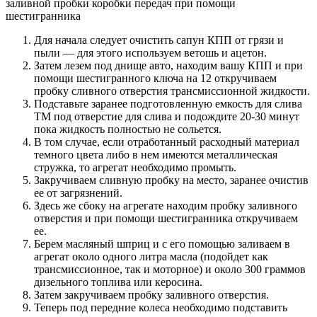
заливной пробки коробки передач при помощи
шестигранника
Для начала следует очистить сапун КПП от грязи и
пыли — для этого используем ветошь и ацетон.
Затем лезем под днище авто, находим вашу КПП и при
помощи шестигранного ключа на 12 откручиваем
пробку сливного отверстия трансмиссионной жидкости.
Подставьте заранее подготовленную емкость для слива
ТМ под отверстие для слива и подождите 20-30 минут
пока жидкость полностью не сольется.
В том случае, если отработанный расходный материал
темного цвета либо в нем имеются металлическая
стружка, то агрегат необходимо промыть.
Закручиваем сливную пробку на место, заранее очистив
ее от загрязнений.
Здесь же сбоку на агрегате находим пробку заливного
отверстия и при помощи шестигранника откручиваем
ее.
Берем масляный шприц и с его помощью заливаем в
агрегат около одного литра масла (подойдет как
трансмиссионное, так и моторное) и около 300 граммов
дизельного топлива или керосина.
Затем закручиваем пробку заливного отверстия.
Теперь под передние колеса необходимо подставить