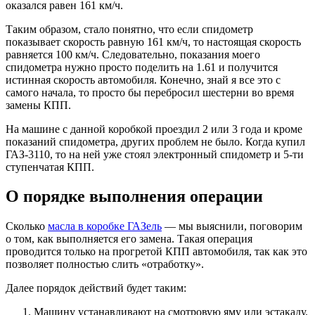
оказался равен 161 км/ч.
Таким образом, стало понятно, что если спидометр
показывает скорость равную 161 км/ч, то настоящая скорость
равняется 100 км/ч. Следовательно, показания моего
спидометра нужно просто поделить на 1.61 и получится
истинная скорость автомобиля. Конечно, знай я все это с
самого начала, то просто бы перебросил шестерни во время
замены КПП.
На машине с данной коробкой проездил 2 или 3 года и кроме
показаний спидометра, других проблем не было. Когда купил
ГАЗ-3110, то на ней уже стоял электронный спидометр и 5-ти
ступенчатая КПП.
О порядке выполнения операции
Сколько
масла в коробке ГАЗель
— мы выяснили, поговорим
о том, как выполняется его замена. Такая операция
проводится только на прогретой КПП автомобиля, так как это
позволяет полностью слить «отработку».
Далее порядок действий будет таким:
Машину устанавливают на смотровую яму или эстакаду.