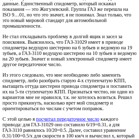
данные. Единственный спидометр, который искажал
показания — это Жигулевский. Группа ГАЗ же перешла на
ISO 9…01, но что это значит, я не понимал. Знал только, что
это новый мировой стандарт для автомобильной
промышленности.
Не стал откладывать проблему в долгий ящик и засел за
поисковик. Выяснилось, что ГАЗ-31029 имеет в приводе
спидометра ведущую шестерню на 6 зубьев и ведомую на 19
зубьев, а ГАЗ-3110 ведущую шестерню на 10 зубьев и ведомую
на 20 зубьев. Значит и новый электронный спидометр имеет
другое передаточное число.
Из этого следовало, что мне необходимо либо заменить
спидометр, либо разобрать старую 4-х ступенчатую КПП,
вытащить оттуда шестерни привода спидометра и поставить
их на 5-ти ступенчатую КПП. Признаться честно, ни один из
вариантов мне не нравился, т.к. не хотелось возиться. Решил
просто прикинуть, насколько врет мой спидометр и
ориентироваться по числам с учетом поправок.
С этой целью я
посчитал передаточное число
каждого
привода: для ГАЗ-31029 оно составило 6/19=0.31, а для
ГАЗ-3110 равнялось 10/20=0.5. Далее, составил уравнение
0.31/100=0.5/х для скорости в 100 км/ч и вычислил x, который