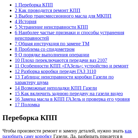
1 Переборка КПП
2 Как проводится ремонт КПП
3 Выбор трансмиссионного масла для МКПП
4 История
5 Устранение неисправности КПП
6 Наиболее частые признаки и способы устранения
неисправностей
7 Общая инструкция по замене ТМ
8 Проблема со спидометром
9 О порядке выполнения операции
10 Плохо переключаются передачи ваз 2107
11 Особенности КПП «ГАЗель»: устройство и ремонт
12 Разборка коробки передач ГАЗ 3110
13 Таблица: неисправности коробки Газели по
характеру шума
14 Возможные неполадки КПП Газели
15 Как включить заднюю передачу на газели видео
16 Замена масла в КПП ГАЗель и проверка его уровня
17 Поломка
Переборка КПП
Чтобы произвести ремонт и замену деталей, нужно знать
как
разобрать саму коробку
Газели. Да, разбирать придется в