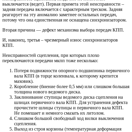
выключается (ведет). Первая примета этой неисправности –
задняя передача включается с характерным треском. Задняя
реагирует на эту аномалию заметнее остальных передач,
потому что она единственная не оснащена синхронизатором.
Вторая причина — дефект механизма выбора передач КПП.
И, наконец, третья – чрезмерный износ синхронизаторов
КПП.
Неисправностей сцепления, при которых плохо
переключаются передачи мкпп тоже несколько:
Потеря подвижности опорного подшипника первичного
вала КПП (в торце коленвала, к которому крепится
маховик).
Коробление (биение более 0,5 мм) или слишком большая
толщина нового ведомого диска.
Заклинивание ступицы ведомого диска сцепления на
шлицах первичного вала КПП. Для устранения дефекта
прочистите шлицы ступицы и первичного вала КПП.
Не помешает и немного смазать их литолом.
Слишком большой свободный ход вилки выключения
сцепления.
Выход из строя корзины (температурная деформация