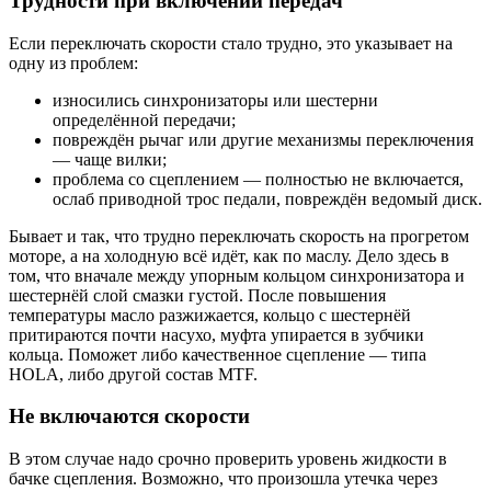
Трудности при включении передач
Если переключать скорости стало трудно, это указывает на
одну из проблем:
износились синхронизаторы или шестерни
определённой передачи;
повреждён рычаг или другие механизмы переключения
— чаще вилки;
проблема со сцеплением — полностью не включается,
ослаб приводной трос педали, повреждён ведомый диск.
Бывает и так, что трудно переключать скорость на прогретом
моторе, а на холодную всё идёт, как по маслу. Дело здесь в
том, что вначале между упорным кольцом синхронизатора и
шестернёй слой смазки густой. После повышения
температуры масло разжижается, кольцо с шестернёй
притираются почти насухо, муфта упирается в зубчики
кольца. Поможет либо качественное сцепление — типа
HOLA, либо другой состав MTF.
Не включаются скорости
В этом случае надо срочно проверить уровень жидкости в
бачке сцепления. Возможно, что произошла утечка через