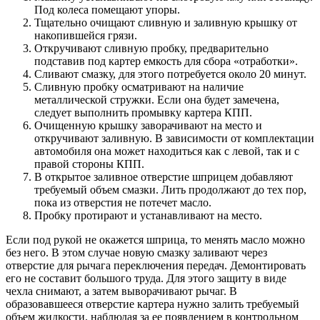
Под колеса помещают упоры.
Тщательно очищают сливную и заливную крышку от
накопившейся грязи.
Откручивают сливную пробку, предварительно
подставив под картер емкость для сбора «отработки».
Сливают смазку, для этого потребуется около 20 минут.
Сливную пробку осматривают на наличие
металлической стружки. Если она будет замечена,
следует выполнить промывку картера КПП.
Очищенную крышку заворачивают на место и
откручивают заливную. В зависимости от комплектации
автомобиля она может находиться как с левой, так и с
правой стороны КПП.
В открытое заливное отверстие шприцем добавляют
требуемый объем смазки. Лить продолжают до тех пор,
пока из отверстия не потечет масло.
Пробку протирают и устанавливают на место.
Если под рукой не окажется шприца, то менять масло можно
без него. В этом случае новую смазку заливают через
отверстие для рычага переключения передач. Демонтировать
его не составит большого труда. Для этого защиту в виде
чехла снимают, а затем выворачивают рычаг. В
образовавшееся отверстие картера нужно залить требуемый
объем жидкости, наблюдая за ее появлением в контрольном