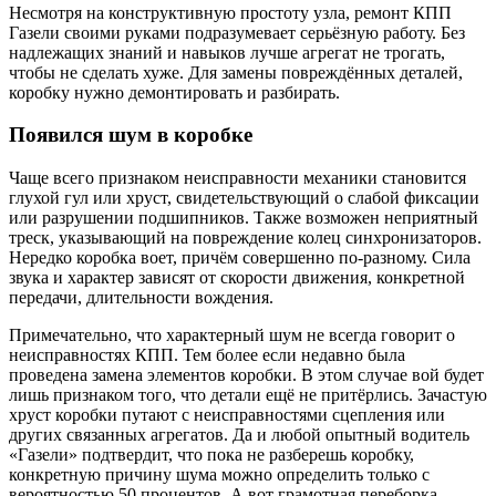
Несмотря на конструктивную простоту узла, ремонт КПП
Газели своими руками подразумевает серьёзную работу. Без
надлежащих знаний и навыков лучше агрегат не трогать,
чтобы не сделать хуже. Для замены повреждённых деталей,
коробку нужно демонтировать и разбирать.
Появился шум в коробке
Чаще всего признаком неисправности механики становится
глухой гул или хруст, свидетельствующий о слабой фиксации
или разрушении подшипников. Также возможен неприятный
треск, указывающий на повреждение колец синхронизаторов.
Нередко коробка воет, причём совершенно по-разному. Сила
звука и характер зависят от скорости движения, конкретной
передачи, длительности вождения.
Примечательно, что характерный шум не всегда говорит о
неисправностях КПП. Тем более если недавно была
проведена замена элементов коробки. В этом случае вой будет
лишь признаком того, что детали ещё не притёрлись. Зачастую
хруст коробки путают с неисправностями сцепления или
других связанных агрегатов. Да и любой опытный водитель
«Газели» подтвердит, что пока не разберешь коробку,
конкретную причину шума можно определить только с
вероятностью 50 процентов. А вот грамотная переборка