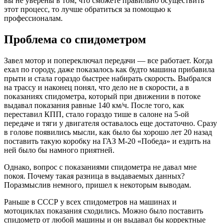
вы не уверены в том, что сможете правильно осуществить
этот процесс, то лучше обратиться за помощью к
профессионалам.
Проблема со спидометром
Завел мотор и попереключал передачи — все работает. Когда
ехал по городу, даже показалось как будто машина прибавила
прыти и стала гораздо быстрее набирать скорость. Выбрался
на трассу и наконец понял, что дело не в скорости, а в
показаниях спидометра, который при движении в потоке
выдавал показания равные 140 км/ч. После того, как
переставил КПП, стало гораздо тише в салоне на 5-ой
передаче и тяги у двигателя оставалось еще достаточно. Сразу
в голове появились мысли, как было бы хорошо лет 20 назад
поставить такую коробку на ГАЗ М-20 «Победа» и ездить на
ней было бы намного приятней.
Однако, вопрос с показаниями спидометра не давал мне
покоя. Почему такая разница в выдаваемых данных?
Поразмыслив немного, пришел к некоторым выводам.
Раньше в СССР у всех спидометров на машинах и
мотоциклах показания сходились. Можно было поставить
спидометр от любой машины и он выдавал бы корректные