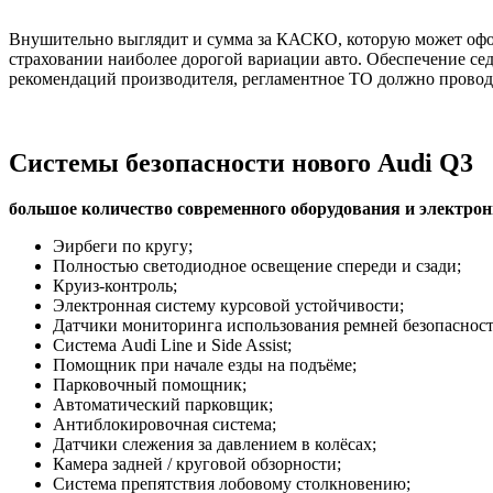
Внушительно выглядит и сумма за КАСКО, которую может офор
страховании наиболее дорогой вариации авто. Обеспечение сед
рекомендаций производителя, регламентное ТО должно проводи
Системы безопасности нового Audi Q3
большое количество современного оборудования и электрон
Эирбеги по кругу;
Полностью светодиодное освещение спереди и сзади;
Круиз-контроль;
Электронная систему курсовой устойчивости;
Датчики мониторинга использования ремней безопасност
Система Audi Line и Side Assist;
Помощник при начале езды на подъёме;
Парковочный помощник;
Автоматический парковщик;
Антиблокировочная система;
Датчики слежения за давлением в колёсах;
Камера задней / круговой обзорности;
Система препятствия лобовому столкновению;