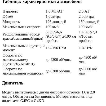
Таблица: характеристики автомобиля
Параметр
1.6 МТ/АТ
2.0 АТ
Объем
1.6 литра
2.0 литра
Мощность
126 лошадей
150 лошадей
Максимальная скорость
190 км/ч.
190 км/ч.
8,6/5,5/6,6
10,8/6,2/7,9
Расход топлива (город/
(9,5/5,6/7) л/100 км
л/100 км
трасса/смешанный цикл)
пробега
пробега
Максимальный крутящий
157/156 Н*м
194 Н*м
момент
Обороты по
до 4300 об/
максимальному
до 4200 об/мин.
мин.
крутящему моменту
Обороты по
до 6000 об/
до 6300 об/мин.
максимальной мощности
мин.
Двигатель
Модель выпускалась с двумя моторами объемом 1.6 и 2.0
литра. Оба агрегата бензиновые. Моторы известны под
индексами G4FC и G4KD