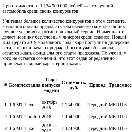
При стоимости от 1 134 900 000 рублей — это лучший
автомобиль среди своих конкурентов.
Учитывая большое количество конкурентов в этом сегменте,
компания обязана предлагать максимальную комплектацию,
лучшие условия гарантии и лояльный сервис. И именно это
делает новинку безусловным лидером среди седанов. Новый
Киа Церато 2019 модельного года скоро поступит в дилерские
сети, а цены и начало продаж в России уже объявлены,
остается ждать официального старта предзаказа. Но уже ни у
кого не остается сомнений, что этот седан определенно
привлекает своими характеристиками.
Годы
Стоимость,
#
Комплектация
выпуска
Привод
Трансмисс
руб.
модели
октябрь
1
1.6 MT Luxe
1 234 900
Передний
МКПП 6
2019 —
2
1.6 MT Comfort
2018 —
1 164 900
Передний
МКПП 6
2018 —
3
1.6 MT Luxe
1 174 900
Передний
МКПП 6
2019