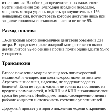
из алюминия. На обоих распределительных валах стоят
муфты изменения фаз. Благодаря изрядной переделке,
мощность мотора удалось поднять до внушительных 156
лошадиных сил, почувствовать которые доступно лишь при
заправке топливом с октановым числом не ниже 95.
Расход топлива
1.6-литровый мотор экономичнее двигателя объемом в два
литра. В городском цикле младший мотор ест всего около
девяти литров 92-го бензина против почти одиннадцати 95-го
у старшего.
Трансмиссия
Второе поколение модели оснащалось пятискоростной
механикой и четырех или шестискоростными автоматами.
Агрегаты выносливы, надежны, не содержат родовых
болезней. Если не терять масла и не гонять их постоянно на
пределах возможностей, и МКПП и АКПП выхаживают свои
сроки без ремонта. Необходимо только своевременно менять
рабочие жидкости и отслеживать состояние уплотнителей.
Дорожный просвет у второго поколения модели откровенно