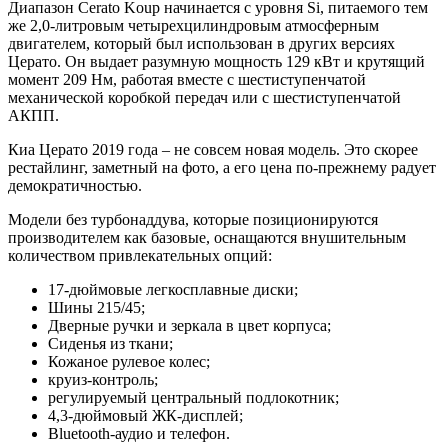
Диапазон Cerato Koup начинается с уровня Si, питаемого тем
же 2,0-литровым четырехцилиндровым атмосферным
двигателем, который был использован в других версиях
Церато. Он выдает разумную мощность 129 кВт и крутящий
момент 209 Нм, работая вместе с шестиступенчатой ​​
механической коробкой передач или с шестиступенчатой
АКПП.
Киа Церато 2019 года – не совсем новая модель. Это скорее
рестайлинг, заметный на фото, а его цена по-прежнему радует
демократичностью.
Модели без турбонаддува, которые позиционируются
производителем как базовые, оснащаются внушительным
количеством привлекательных опций:
17-дюймовые легкосплавные диски;
Шины 215/45;
Дверные ручки и зеркала в цвет корпуса;
Сиденья из ткани;
Кожаное рулевое колес;
круиз-контроль;
регулируемый центральный подлокотник;
4,3-дюймовый ЖК-дисплей;
Bluetooth-аудио и телефон.