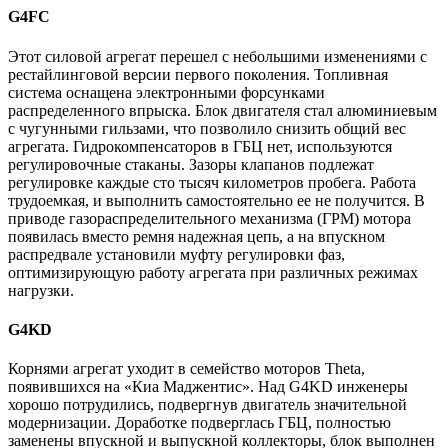
G4FC
Этот силовой агрегат перешел с небольшими изменениями с
рестайлинговой версии первого поколения. Топливная
система оснащена электронными форсунками
распределенного впрыска. Блок двигателя стал алюминиевым
с чугунными гильзами, что позволило снизить общий вес
агрегата. Гидрокомпенсаторов в ГБЦ нет, используются
регулировочные стаканы. Зазоры клапанов подлежат
регулировке каждые сто тысяч километров пробега. Работа
трудоемкая, и выполнить самостоятельно ее не получится. В
приводе газораспределительного механизма (ГРМ) мотора
появилась вместо ремня надежная цепь, а на впускном
распредвале установили муфту регулировки фаз,
оптимизирующую работу агрегата при различных режимах
нагрузки.
G4KD
Корнями агрегат уходит в семейство моторов Theta,
появившихся на «Киа Маджентис». Над G4KD инженеры
хорошо потрудились, подвергнув двигатель значительной
модернизации. Доработке подверглась ГБЦ, полностью
заменены впускной и выпускной коллекторы, блок выполнен