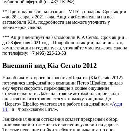
публичной офертой (ст. 437 ГК РФ).
** При покупке сигнализации – МПУ в подарок. Срок акции
– до 28 февраля 2021 года. Акция действительна на все
автомобили KIA, подробности вы можете уточнить у
менеджеров салона.
*** Акция действует на автомобили
KIA Сerato
. Срок акции –
до 28 февраля 2021 года. Подробности акции, наличие авто,
комплектации и год выпуска, уточняйте у менеджеров салона
по телефону:
+7 (495) 225-23-53
Внешний вид Kia Cerato 2012
Над обликом второго поколения «Церато» (Kia Cerato 2012)
потрудился шеф-дизайнер компании Петер Шрайер, придав
ему черты скорости, переходящие в общее ощущение
стремительности. Даже на стоянке автомобиль производит
впечатление изготовившегося к прыжку хищника. До
«Церато» Шрайер участвовал в работе над дизайном «
Ауди
ТТ
» и «Фольксваген Битл».
Заниженная линия остекления создает прекрасный обзор,
позволяющий отслеживать изменения условий на дороге.
Толстые передние стойки требуют привыкания, но оно