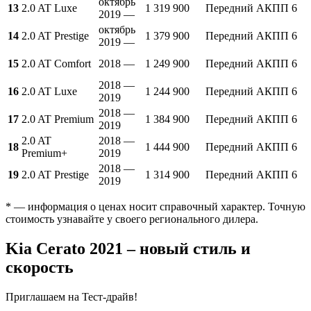
октябрь
13
2.0 AT Luxe
1 319 900
Передний
АКПП 6
2019 —
октябрь
14
2.0 AT Prestige
1 379 900
Передний
АКПП 6
2019 —
15
2.0 AT Comfort
2018 —
1 249 900
Передний
АКПП 6
2018 —
16
2.0 AT Luxe
1 244 900
Передний
АКПП 6
2019
2018 —
17
2.0 AT Premium
1 384 900
Передний
АКПП 6
2019
2.0 AT
2018 —
18
1 444 900
Передний
АКПП 6
Premium+
2019
2018 —
19
2.0 AT Prestige
1 314 900
Передний
АКПП 6
2019
* — информация о ценах носит справочный характер. Точную
стоимость узнавайте у своего регионального дилера.
Kia Cerato 2021 – новый стиль и
скорость
Приглашаем на Тест-драйв!