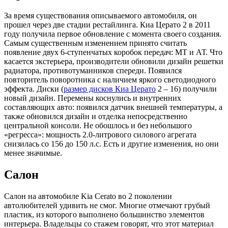
За время существования описываемого автомобиля, он
прошел через две стадии рестайлинга. Киа Церато 2 в 2011
году получила первое обновление с момента своего создания.
Самым существенным изменением принято считать
появление двух 6-ступенчатых коробок передач: МТ и АТ. Что
касается экстерьера, производители обновили дизайн решетки
радиатора, противотуманников спереди. Появился
повторитель поворотника с наличием яркого светодиодного
эффекта. Диски (
размер дисков Киа Церато
2 – 16) получили
новый дизайн. Перемены коснулись и внутренних
составляющих авто: появился датчик внешней температуры, а
также обновился дизайн и отделка непосредственно
центральной консоли. Не обошлось и без небольшого
«регресса»: мощность 2.0-литрового силового агрегата
снизилась со 156 до 150 л.с. Есть и другие изменения, но они
менее значимые.
Салон
Салон на автомобиле Kia Cerato во 2 поколении
автолюбителей удивить не смог. Многие отмечают грубый
пластик, из которого выполнено большинство элементов
интерьера. Владельцы со стажем говорят, что этот материал