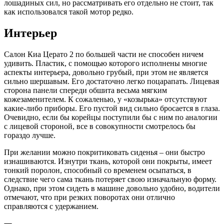
лошадиных сил, но рассматривать его отдельно не стоит, так
как использовался такой мотор редко.
Интерьер
Салон Киа Церато 2 по большей части не способен ничем
удивить. Пластик, с помощью которого исполнены многие
аспекты интерьера, довольно грубый, при этом не является
сильно шершавым. Его достаточно легко поцарапать. Лицевая
сторона панели спереди обшита весьма мягким
кожезаменителем. К сожаленью, у «козырька» отсутствуют
какие-либо приборы. Его пустой вид сильно бросается в глаза.
Очевидно, если бы корейцы поступили бы с ним по аналогии
с лицевой стороной, все в совокупности смотрелось бы
гораздо лучше.
При желании можно покритиковать сиденья – они быстро
изнашиваются. Изнутри ткань, которой они покрыты, имеет
тонкий поролон, способный со временем осыпаться, в
следствие чего сама ткань потеряет свою изначальную форму.
Однако, при этом сидеть в машине довольно удобно, водители
отмечают, что при резких поворотах они отлично
справляются с удержанием.