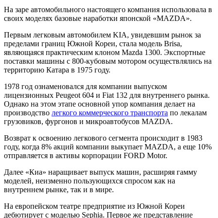
На заре автомобильного настоящего компания использовала в
своих моделях базовые наработки японской «MAZDA».
Первым легковым автомобилем KIA, увидевшим рынок за
пределами границ Южной Кореи, стала модель Brisa,
являющаяся практическим клоном Mazda 1300. Экспортные
поставки машины с 800-кубовым мотором осуществлялись на
территорию Катара в 1975 году.
1978 год ознаменовался для компании выпуском
лицензионных Peugeot 604 и Fiat 132 для внутреннего рынка.
Однако на этом этапе основной упор компания делает на
производство
легкого коммерческого транспорта
по лекалам
грузовиков, фургонов и микроавтобусов MAZDA.
Возврат к освоению легкового сегмента происходит в 1983
году, когда 8% акций компании выкупает MAZDA, а еще 10%
отправляется в активы корпорации FORD Motor.
Далее «Киа» наращивает выпуск машин, расширяя гамму
моделей, неизменно пользующихся спросом как на
внутреннем рынке, так и в мире.
На европейском театре предприятие из Южной Кореи
дебютирует с моделью Sephia. Первое же представление