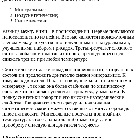
Минеральные;
Полусинтетические;
Синтетические.
Разница между ними – в происхождении. Первые получаются
непосредственно из нефти. Вторые являются промежуточным
звеном между искусственно полученными и натуральными,
улучшенными набором присадок. Третьи-результат сложного
синтеза добавок и пластификаторов, преследующего цель —
снижать трение при любой температуре.
Синтетические смазки обладают той вязкостью, которую не в
состоянии предложить двигателю смазки минеральные. К
тому же в двигатель 16 клапанов лучше заливать именно «не
минералку», так как она более стабильна по химическому
составу, что позволяет увеличить срок между заменами. В
пользу синтетики говорят и его высокие изотермические
свойства. Так диапазон температур использования
синтетической смазки может составлять от минус сорока до
плюс пятидесяти. Минеральные продукты при крайних
температурах этого диапазона либо замерзнут, либо
приобретут опасную для двигателя текучесть.
Особенности в заливке масел