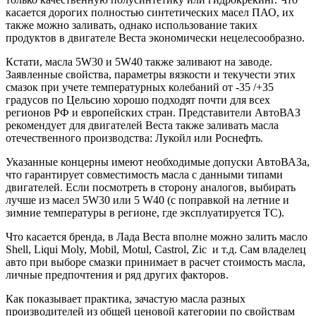
касается дорогих полностью синтетических масел ПАО, их
также можно заливать, однако использование таких
продуктов в двигателе Веста экономически нецелесообразно.
Кстати, масла 5W30 и 5W40 также заливают на заводе.
Заявленные свойства, параметры вязкости и текучести этих
смазок при учете температурных колебаний от -35 /+35
градусов по Цельсию хорошо подходят почти для всех
регионов РФ и европейских стран. Представители АвтоВАЗ
рекомендует для двигателей Веста также заливать масла
отечественного производства: Лукойл или Роснефть.
Указанные концерны имеют необходимые допуски АвтоВАЗа,
что гарантирует совместимость масла с данными типами
двигателей. Если посмотреть в сторону аналогов, выбирать
лучше из масел 5W30 или 5 W40 (c поправкой на летние и
зимние температуры в регионе, где эксплуатируется ТС).
Что касается бренда, в Лада Веста вполне можно залить масло
Shell, Liqui Moly, Mobil, Motul, Castrol, Zic и т.д. Сам владелец
авто при выборе смазки принимает в расчет стоимость масла,
личные предпочтения и ряд других факторов.
Как показывает практика, зачастую масла разных
производителей из общей ценовой категории по свойствам