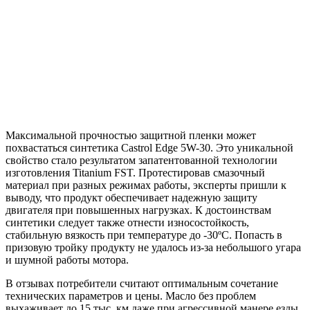
Максимальной прочностью защитной пленки может
похвастаться синтетика Castrol Edge 5W-30. Это уникальной
свойство стало результатом запатентованной технологии
изготовления Titanium FST. Протестировав смазочный
материал при разных режимах работы, эксперты пришли к
выводу, что продукт обеспечивает надежную защиту
двигателя при повышенных нагрузках. К достоинствам
синтетики следует также отнести износостойкость,
стабильную вязкость при температуре до -30ºС. Попасть в
призовую тройку продукту не удалось из-за небольшого угара
и шумной работы мотора.
В отзывах потребители считают оптимальным сочетание
технических параметров и цены. Масло без проблем
выхаживает до 15 тыс. км даже при агрессивной манере езды.