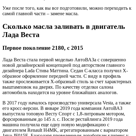
Уже после того, как вы все подготовили, можно переходить к
самой главной части – замене масла.
Сколько масла заливать в двигатель
Лада Веста
Первое поколение 2180, с 2015
Лада Веста стала первой моделью АвтоВАЗа с совершенно
новой дизайнерской концепцией под авторством главного
дизайнера Lada Стива Маттина. Седан С-класса получил Х-
образное оформление передней части. С виду в профиль
также прослеживается Х-образный стиль за счет характерных
выштамповок на дверях. По качеству отделки салона
автомобиль находится на уровне ближайших аналогов.
В 2017 году началось производство универсала Vesta, а также
его кросс-версии. В январе 2019 года компания АвтоВАЗ
выпустила топовую Весту Спорт с 1,8-литровым мотором,
форсированным до 145 л. с. После рестайлинга 2019 года
машина получила еще одну новую модификацию с
двигателем Renault H4MK, агрегатированным с вариатором
Jatco JF015E. Благодаря проведенным доработкам клиренс у