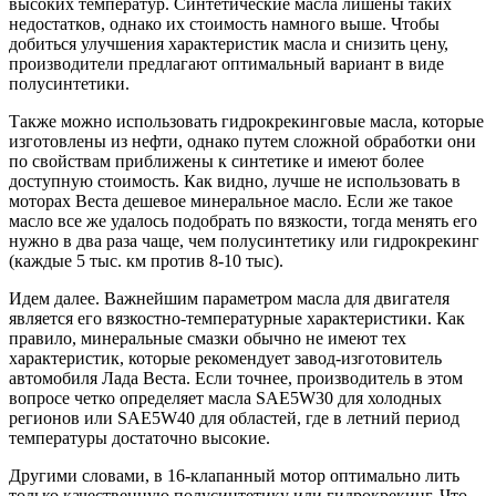
высоких температур. Синтетические масла лишены таких
недостатков, однако их стоимость намного выше. Чтобы
добиться улучшения характеристик масла и снизить цену,
производители предлагают оптимальный вариант в виде
полусинтетики.
Также можно использовать гидрокрекинговые масла, которые
изготовлены из нефти, однако путем сложной обработки они
по свойствам приближены к синтетике и имеют более
доступную стоимость. Как видно, лучше не использовать в
моторах Веста дешевое минеральное масло. Если же такое
масло все же удалось подобрать по вязкости, тогда менять его
нужно в два раза чаще, чем полусинтетику или гидрокрекинг
(каждые 5 тыс. км против 8-10 тыс).
Идем далее. Важнейшим параметром масла для двигателя
является его вязкостно-температурные характеристики. Как
правило, минеральные смазки обычно не имеют тех
характеристик, которые рекомендует завод-изготовитель
автомобиля Лада Веста. Если точнее, производитель в этом
вопросе четко определяет масла SAE5W30 для холодных
регионов или SAE5W40 для областей, где в летний период
температуры достаточно высокие.
Другими словами, в 16-клапанный мотор оптимально лить
только качественную полусинтетику или гидрокрекинг. Что