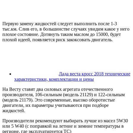
Первую замену жидкостей следует выполнить после 1-3
тыс.км. Слив его, в большинстве случаях увидим какое у него
плохое состояние. Дотянуть таким маслом до 15000, будет
плохой идеей, появляется риск закоксовать двигатель.
Лада веста кросс 2018 технические
характеристики, комплектации и цены
На Весту ставят два силовых агрегата отечественного
производителя, 106-сильным (модель 21129) и 122-сильным
(модель 21179). Это современные, высоко оборотистые
двигатели, их параметры учитываются при подборе
жидкостей.
Производители рекомендуют выбирать лучше из масел 5W30
или 5 W40 (c поправкой на летние и зимние температуры в
регионе, где эксплуатируется ТС)